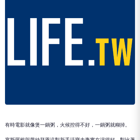
有時電影就像煲一鍋粥，火候控得不好，一鍋粥就糊掉。
塞斯羅根與蘿絲拜恩這對新手活寶夫妻實在演得好，對比著