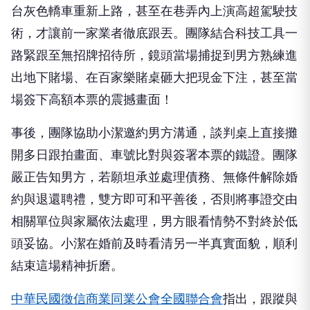
術，才讓前一家業者徹底跟丟。團隊結合科技工具一
路緊跟至無招牌招待所，鏡頭當場捕捉到男方熟練進
出地下賭場、在百家樂賭桌砸大把現金下注，甚至當
場簽下高額本票的震撼畫面！
事後，團隊協助小潔邀約男方溝通，談判桌上直接攤
開多日跟拍畫面、車號比對與簽署本票的鐵證。團隊
嚴正告知男方，若願坦承並處理債務、無條件解除婚
約與退還聘禮，雙方即可和平善後，否則將事證交由
相關單位與家屬依法處理，男方眼看情勢不對終於低
頭妥協。小潔在婚前及時看清另一半真實面貌，順利
結束這場精神折磨。
中華民國徵信商業同業公會全國聯合會
指出，跟蹤與
隱瞞極易造成受害者心理創傷，若僅憑懷疑往往難以