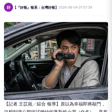
好
【『好報』報系：台灣好報】
2026-08-04 07:57:39
【記者 王苡蘋╱綜合 報導】原以為幸福即將敲門，
沒想到滿心期待試婚紗的準新娘小潔（化名），竟差