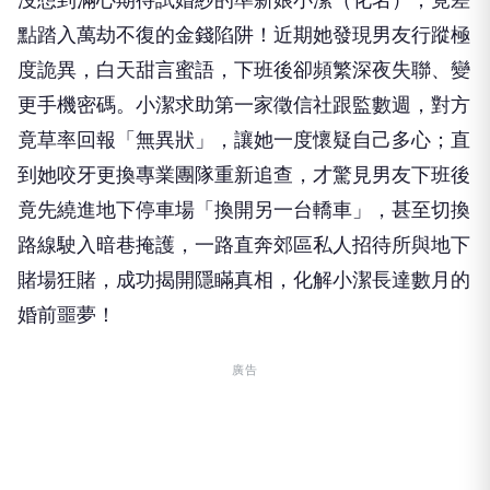
點踏入萬劫不復的金錢陷阱！近期她發現男友行蹤極
度詭異，白天甜言蜜語，下班後卻頻繁深夜失聯、變
更手機密碼。小潔求助第一家徵信社跟監數週，對方
竟草率回報「無異狀」，讓她一度懷疑自己多心；直
到她咬牙更換專業團隊重新追查，才驚見男友下班後
竟先繞進地下停車場「換開另一台轎車」，甚至切換
路線駛入暗巷掩護，一路直奔郊區私人招待所與地下
賭場狂賭，成功揭開隱瞞真相，化解小潔長達數月的
婚前噩夢！
廣告