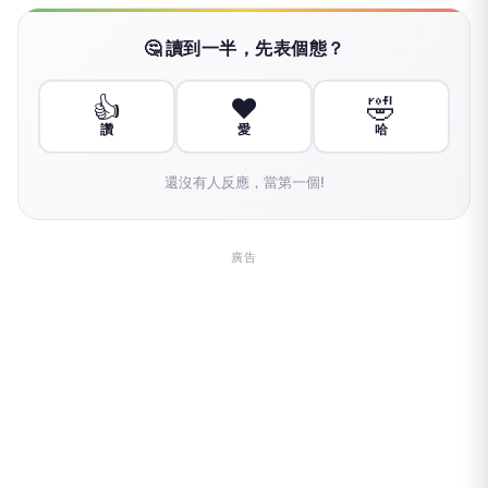
🤔 讀到一半，先表個態？
👍
❤️
🤣
讚
愛
哈
還沒有人反應，當第一個!
廣告