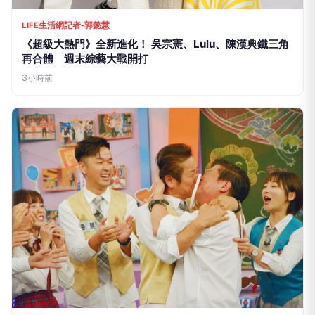
LIFE生活網記者-郭懿慧
《超級大熱門》全新進化！ 吳宗憲、Lulu、陳漢典鐵三角
再合體 週末綜藝大戰開打
3小時前
LIFE生活網記者-郭懿慧