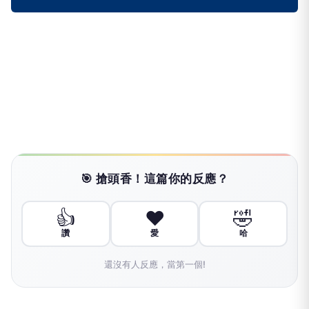
🎯 搶頭香！這篇你的反應？
👍
❤️
🤣
讚
愛
哈
還沒有人反應，當第一個!