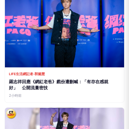
LIFE生活網記者-郭懿慧
羅志祥回應《網紅老爸》戲份遭刪喊：「有存在感就
好」 公開流量密技
2小時前