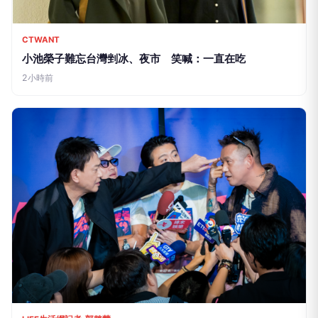
CTWANT
小池榮子難忘台灣剉冰、夜市 笑喊：一直在吃
2小時前
LIFE生活網記者-郭懿慧
《網紅老爸》桃園拍百人大亂鬥逼真到快缺氧！阿Ben撞