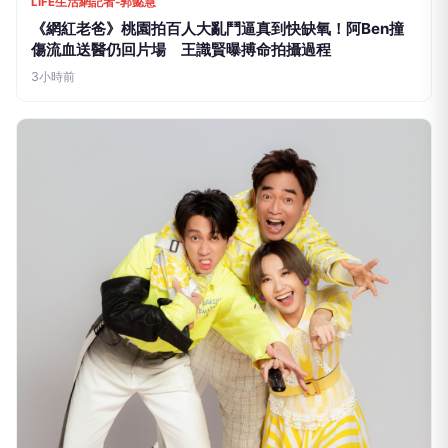
傷流血送醫仍回片場 王識賢曝搏命拍攝過程
3小時前