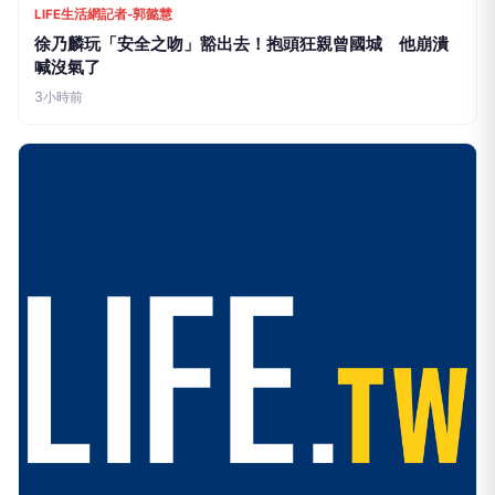
徐乃麟玩「安全之吻」豁出去！抱頭狂親曾國城 他崩潰
喊沒氣了
3小時前