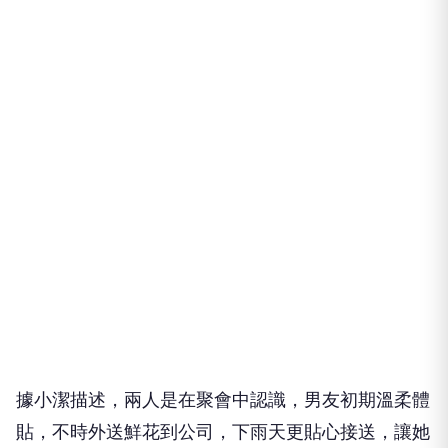
據小潔描述，兩人是在聚會中認識，男友初期溫柔體
貼，不時外送鮮花到公司，下雨天更貼心接送，讓她
覺得浪漫又值得託付。未料論及婚嫁後，男友卻頻繁