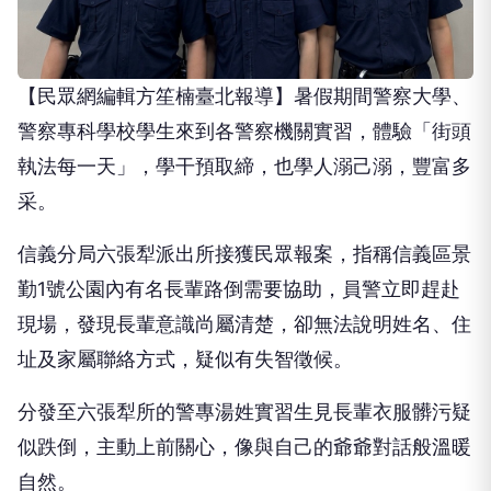
【民眾網編輯方笙楠臺北報導】暑假期間警察大學、
警察專科學校學生來到各警察機關實習，體驗「街頭
執法每一天」，學干預取締，也學人溺己溺，豐富多
采。
信義分局六張犁派出所接獲民眾報案，指稱信義區景
勤1號公園內有名長輩路倒需要協助，員警立即趕赴
現場，發現長輩意識尚屬清楚，卻無法說明姓名、住
址及家屬聯絡方式，疑似有失智徵候。
分發至六張犁所的警專湯姓實習生見長輩衣服髒污疑
似跌倒，主動上前關心，像與自己的爺爺對話般溫暖
自然。