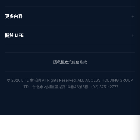
新聞
更多內容
生活
地方新聞
健康
關於 LIFE
國際新聞
財經
合作夥伴
星座運勢
消費
關於我們
隱私權政策
服務條款
新聞人物
專欄
聯絡我們
新聞組織
© 2026 LIFE 生活網 All Rights Reserved.
ALL ACCESS HOLDING GROUP
LTD. · 台北市內湖區基湖路10巷46號5樓 · (02) 8751-2777