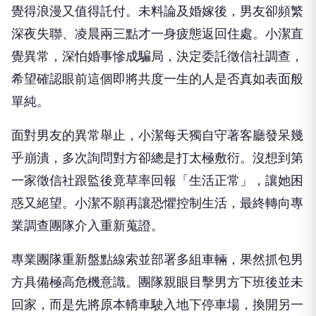
深夜失聯、凌晨兩三點才一身疲態返回住處。小潔直
覺異常，深怕婚事慘成騙局，決定委託徵信社調查，
希望確認眼前這個即將共度一生的人是否真如表面般
單純。
面對男友的異常舉止，小潔每天獨自守著客廳發呆幾
乎崩潰，多次詢問對方卻總是打太極敷衍。沒想到第
一家徵信社跟監後竟草率回報「生活正常」，讓她困
惑又絕望。小潔不願再讓恐懼控制生活，最終轉向專
業調查團隊介入重新蒐證。
專業團隊重新盤點線索並部署多組車輛，果然抓包男
方具備極高危機意識。團隊親眼目擊男方下班後並未
回家，而是先將原本轎車駛入地下停車場，換開另一
台灰色轎車重新上路，甚至在巷弄內上演高超駕駛技