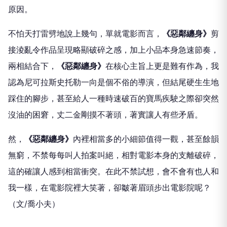
原因。
不怕天打雷劈地說上幾句，單就電影而言，
《惡鄰纏身》
剪
接淩亂令作品呈現略顯破碎之感，加上小品本身急速節奏，
兩相結合下，
《惡鄰纏身》
在核心主旨上更是難有作為，我
認為尼可拉斯史托勒一向是個不俗的導演，但結尾硬生生地
踩住的腳步，甚至給人一種時速破百的寶馬疾駛之際卻突然
沒油的困窘，丈二金剛摸不著頭，著實讓人有些矛盾。
然，
《惡鄰纏身》
內裡相當多的小細節值得一觀，甚至餘韻
無窮，不禁每每叫人拍案叫絕，相對電影本身的支離破碎，
這的確讓人感到相當衝突。在此不禁試想，會不會有也人和
我一樣，在電影院裡大笑著，卻皺著眉頭步出電影院呢？
（文/喬小夫）