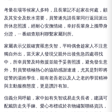
考量在場等候家人多時，且長輩記不起家在何處，顧
及其安全及飲水需要，員警遂先請長輩同行返回派出
所休息照護，經耐心安撫情緒，幸好長輩身上攜帶身
分證，ㄧ番細查順利聯繫家屬到所。
家屬表示父親確實罹患失智，平時偶會趁家人不注意
獨自外出，當天家人發現父親外出後焦急四處尋找
中，所幸員警及時救援並能予妥善照護，避免發生意
外，對員警積極熱心的協助感謝連連，尤其是對即將
從警的湯姓學生，能有老吾老以及人之老的學習精神
與主動服務態度，更是讚許有加。
信義分局呼籲，家中如有失智或易走失長者，建議可
配戴防走失手鍊、愛心布標或於衣物繡製聯絡資訊，
並可向相關單位申請防走失服務，以利警方及熱心民