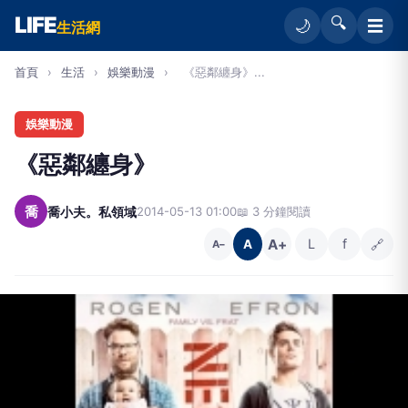
LIFE
🔍
☰
🌙
生活網
首頁
›
生活
›
娛樂動漫
›
《惡鄰纏身》...
娛樂動漫
《惡鄰纏身》
喬
喬小夫。私領域
2014-05-13 01:00
📖 3 分鐘閱讀
A+
L
f
🔗
A
A−