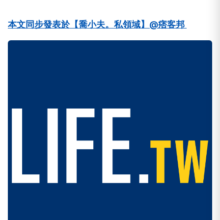
本文同步發表於【喬小夫。私領域】@痞客邦