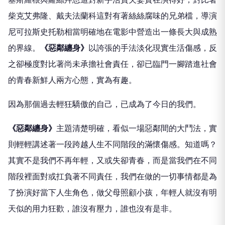
柴克艾弗隆、戴夫法蘭科這對有著絲絲腐味的兄弟檔，導演
尼可拉斯史托勒相當明確地在電影中營造出一條長大與成熟
的界線。
《惡鄰纏身》
以誇張的手法淡化現實生活傷感，反
之卻極度對比著尚未承擔社會責任，卻已臨門一腳踏進社會
的青春新鮮人兩方心態，實為有趣。
因為那個過去輕狂驕傲的自己，已成為了今日的我們。
《惡鄰纏身》
主題清楚明確，看似一場惡鄰間的大鬥法，實
則輕輕講述著一段跨越人生不同階段的滿懷傷感。知道嗎？
其實不是我們不再年輕，又或失卻青春，而是當我們在不同
階段裡面對或扛負著不同責任，我們在做的一切事情都是為
了扮演好當下人生角色，做父母照顧小孩，年輕人就沒有明
天似的用力狂歡，誰沒有壓力，誰也沒有是非。