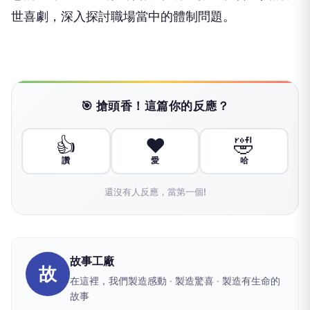
廣大。 編導黃致凱將公務體系當中的「不可說」躍
然於劇場，並以雙線式結構的敘事手法，繼《我們與
惡的距離》全民公投劇場版後再度推出社會紀實的警
世喜劇，深入探討職場當中的體制問題。
🎯 搶頭香！這篇你的反應？
👍
❤️
🤣
讚
愛
哈
還沒有人反應，當第一個!