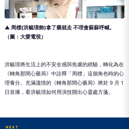
▲ 周標(洪毓璟飾)拿了藥就走 不理會蘇蘇呼喊
。
（圖：大愛電視）
洪毓璟將生活上的不安全感與焦慮的經驗，轉化為在
《轉角那間心藥局》中詮釋「周標」這個角色時的心
理養分。充滿溫情的《轉角那間心藥局》將於
9
月
1
日首播，看洪毓璟如何用演技開出心靈處方箋。