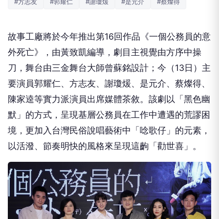
#方志友
#郭耀仁
#謝瓊煖
#是元介
#蔡燦得
故事工廠將於今年推出第16回作品《一個公務員的意
外死亡》，由黃致凱編導，劇目主視覺由方序中操
刀，舞台由三金舞台大師曾蘇銘設計；今（13日）主
要演員郭耀仁、方志友、謝瓊煖、是元介、蔡燦得、
陳家逵等實力派演員出席媒體茶敘。該劇以「黑色幽
默」的方式，呈現基層公務員在工作中遭遇的荒謬困
境，更加入台灣民俗說唱藝術中「唸歌仔」的元素，
以活潑、節奏明快的風格來呈現這齣「勸世喜」。