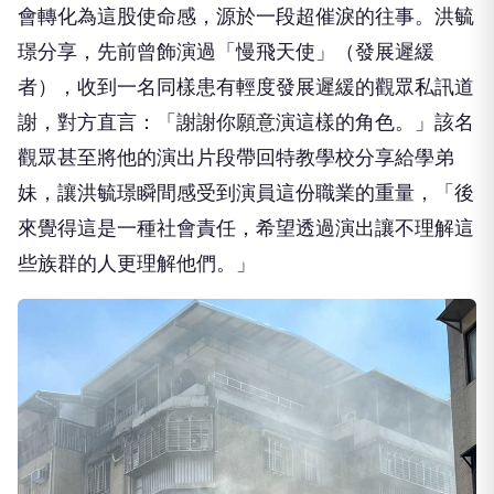
毓璟在劇中飾演思覺失調患者。（圖／大愛）
會轉化為這股使命感，源於一段超催淚的往事。洪毓
璟分享，先前曾飾演過「慢飛天使」（發展遲緩
者），收到一名同樣患有輕度發展遲緩的觀眾私訊道
謝，對方直言：「謝謝你願意演這樣的角色。」該名
觀眾甚至將他的演出片段帶回特教學校分享給學弟
妹，讓洪毓璟瞬間感受到演員這份職業的重量，「後
來覺得這是一種社會責任，希望透過演出讓不理解這
些族群的人更理解他們。」