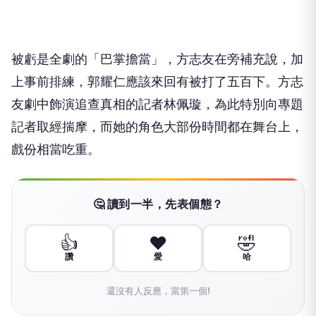
被虧是全劇的「巴掌擔當」，方志友在旁補充說，加
上事前排練，郭耀仁應該來回有被打了五百下。方志
友劇中飾演追查真相的記者林佩璇，為此特別向專題
記者取經揣摩，而她的角色大部份時間都在舞台上，
戲份相當吃重。
🤔 讀到一半，先表個態？
👍
❤️
🤣
讚
愛
哈
還沒有人反應，當第一個!