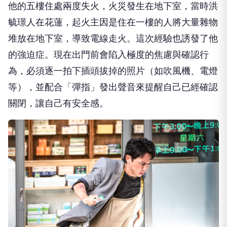
洪毓璟國中時因為家中生意失敗、面臨法拍，他在壓
力下要求自己必須精準、完美才不會出錯，出現過度
檢視上課筆記、不停洗手的強迫症
(OCD)
症狀。最近
他的五樓住處兩度失火，火災發生在地下室，當時洪
毓璟人在花蓮，起火主因是住在一樓的人將大量雜物
堆放在地下室，導致電線走火。這次經驗也誘發了他
的強迫症。現在出門前會陷入極度的焦慮與確認行
為，必須逐一拍下插頭拔掉的照片（如吹風機、電燈
等），並配合「彈指」發出聲音來提醒自己已經確認
關閉，讓自己有安全感。