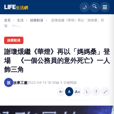
LIFE
🔍
☰
🌙
生活網
首頁
›
生活
›
娛樂動漫
›
謝瓊煖繼《華燈》再以「媽媽桑」登
場 《一...
娛樂動漫
謝瓊煖繼《華燈》再以「媽媽桑」登
場 《一個公務員的意外死亡》一人
飾三角
故
故事工廠
2022-04-13 18:30
📖 5 分鐘閱讀
A+
L
f
🔗
A
A−