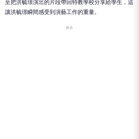
遲緩者兒童），收到一位同樣有輕度障礙的觀眾傳私
訊感謝「他說他自己本身也是一個有輕度發展遲緩的
人，他很謝謝我願意演這樣的角色類型」這位觀眾甚
至把洪毓璟演出的片段帶回特教學校分享給學生，這
讓洪毓璟瞬間感受到演藝工作的重量。
廣告