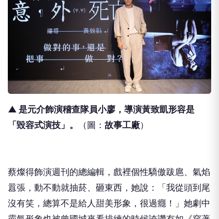
▲ 是元介飾演稽查隊員小廖，導演黃致凱形容是
「毀容式演技」
。
（圖：
故事工廠
）
蔡燦得飾演週刊的總編輯，戲裡個性驕傲跋扈、氣焰
囂張，動不動就抽菸、砸東西，她說：「我從頭到尾
沒有笑，總算不是給人甜美形象，很過癮！」她劇中
霸氣形象也被曾國城來看排練的時候誇讚有如《穿著