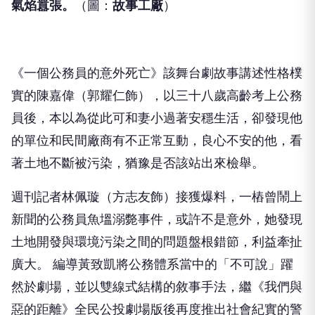
▲ 蔡燦得飾演週刊的總編輯，戲裡個性驕傲跋扈、
氣焰囂張
。
（圖：
故事工廠
）
《一個公務員的意外死亡》該舞台劇故事講述性格樸
實的陳嘉偉（郭耀仁飾），以三十八歲高齡考上公務
員後，本以為從此可和妻小過著安穩生活，卻發現他
的單位和民間廠商有不正常互動，良心不安的他，看
著土地不斷被污染，猶豫是否該站出來檢舉。
週刊記者林佩璇（方志友飾）接獲爆料，一樁曾鬧上
新聞的公務員魚塭溺斃事件，或許不是意外，她發現
土地開發與環境污染之間的問題盤根錯節，利益牽扯