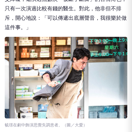
日）在媒體茶敘中談及演藝之路，原來他簡直是「邊
緣人專業戶」，出道至今從妥瑞症、視障、口吃、社
交障礙，還演過無數次「被斷手斷腳」的苦情角色，
只有一次演過比較有錢的醫生。對此，他非但不排
斥，開心地說：「可以傳遞出底層聲音，我很樂於做
這件事。」