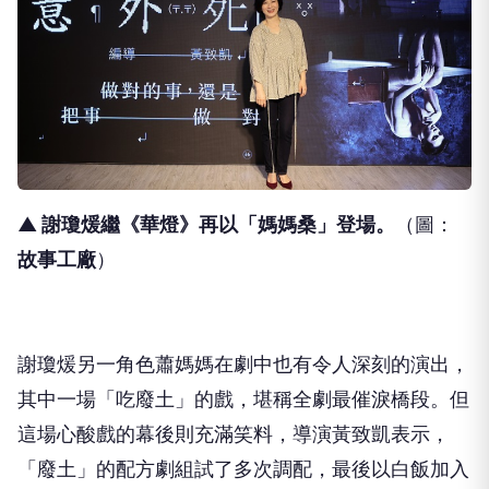
▲ 謝瓊煖繼《華燈》再以「媽媽桑」登場
。
（圖：
故事工廠
）
謝瓊煖另一角色蕭媽媽在劇中也有令人深刻的演出，
其中一場「吃廢土」的戲，堪稱全劇最催淚橋段。但
這場心酸戲的幕後則充滿笑料，導演黃致凱表示，
「廢土」的配方劇組試了多次調配，最後以白飯加入