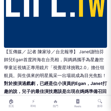
【互傳媒／ 記者 陳家珍／台北報導】 Janet謝怡芬
帥兒Egan首度跨海在台亮相，與媽媽攜手為星趣控
學童近視矯正專用鏡片「視覺星球挑戰2.0」擔任領
航員。與生俱來的明星風采一出場就成為目光焦點！
🏠
⚡
🔥
🔍
對於接演過戲劇，已經是位小演員的Egan，Janet打
首頁
即時
熱門
搜尋
Reels