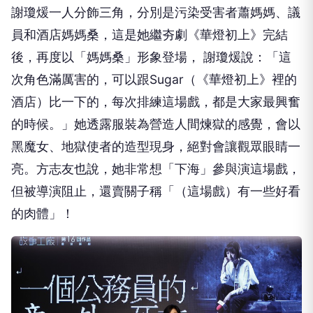
謝瓊煖一人分飾三角，分別是污染受害者蕭媽媽、議
員和酒店媽媽桑，這是她繼夯劇《華燈初上》完結
後，再度以「媽媽桑」形象登場， 謝瓊煖說：「這
次角色滿厲害的，可以跟Sugar（《華燈初上》裡的
酒店）比一下的，每次排練這場戲，都是大家最興奮
的時候。」她透露服裝為營造人間煉獄的感覺，會以
黑魔女、地獄使者的造型現身，絕對會讓觀眾眼睛一
亮。方志友也說，她非常想「下海」參與演這場戲，
但被導演阻止，還賣關子稱「（這場戲）有一些好看
的肉體」！