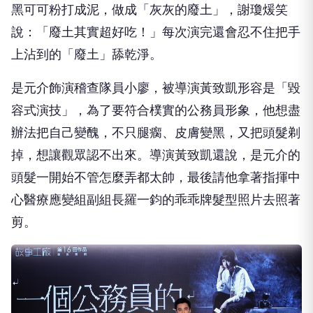
黑可可粉打成泥，做成「灰灰的廢土」，謝瓊煖笑
說：「廢土其實超好吃！」每次演完還會忍不住把手
上沾到的「廢土」舔乾淨。
是元介飾演稽查隊員小廖，被導演黃致凱形容是「毀
容式演技」，為了要符合樸實的公務員形象，他想盡
辦法把自己變醜，不只腿瘸、皮膚變黑，又把頭髮剃
掉，想讓觀眾認不出來。導演黃致凱還說，是元介的
頭髮一開始不管怎麼弄都太帥，最後請他拿著指揮中
心醫療應變組副組長羅一鈞的乖乖牌髮型照片去照著
剪。