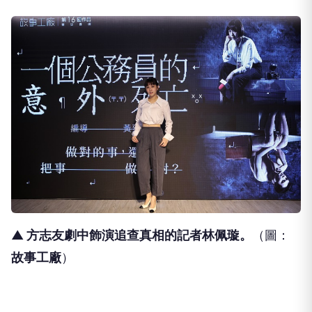
▲ 方志友劇中飾演追查真相的記者林佩璇
。
（圖：
故事工廠
）