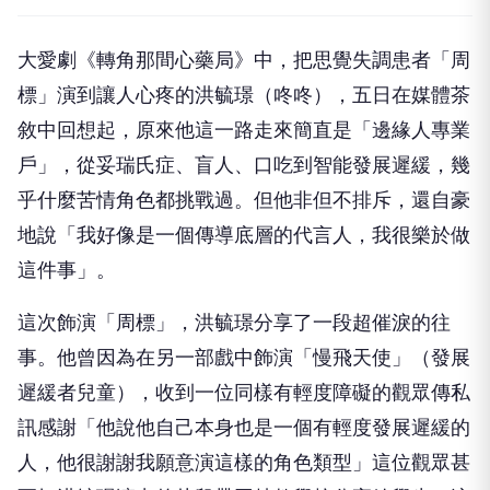
認
L
LIFE生活網記者-郭懿慧
2026-08-06 09:01:12
大愛劇《轉角那間心藥局》中，把思覺失調患者「周
標」演到讓人心疼的洪毓璟（咚咚），五日在媒體茶
敘中回想起，原來他這一路走來簡直是「邊緣人專業
戶」，從妥瑞氏症、盲人、口吃到智能發展遲緩，幾
乎什麼苦情角色都挑戰過。但他非但不排斥，還自豪
地說「我好像是一個傳導底層的代言人，我很樂於做
這件事」。
這次飾演「周標」，洪毓璟分享了一段超催淚的往
事。他曾因為在另一部戲中飾演「慢飛天使」（發展