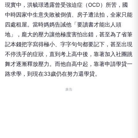
剛搬到租屋處一週，就兩度失火，讓洪毓璟趕緊搬離。（圖／洪毓
璟提供）
現實中，洪毓璟透露曾受強迫症（OCD）所苦，國
中時因家中生意失敗被倒債、房子遭法拍，全家只能
四處租屋。當時媽媽告誡他「要讀書才能出人頭
地」，龐大的壓力讓他極度害怕出錯，甚至為了省筆
記本錢把字寫得極小、字字句句都要記下，甚至出現
不停洗手的症狀，直到考上高中後，靠著加入社團跳
舞才逐漸釋放壓力。而他自高中起，靠著申請學貸一
路求學，到現在33歲仍在努力還學貸。
廣告