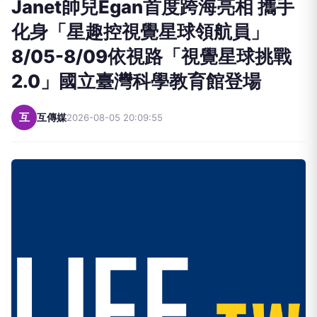
2.0」國立臺灣科學教育館登場
向下繼續閱讀
Janet帥兒Egan首度跨海亮相 攜手
化身「星趣控視覺星球領航員」
8/05-8/09依視路「視覺星球挑戰
2.0」國立臺灣科學教育館登場
互
互傳媒
2026-08-05 20:09:55