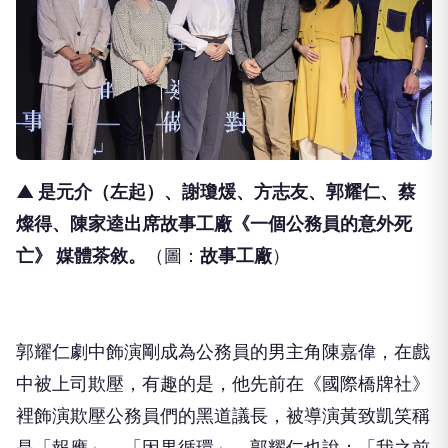
▲ 是元介（左起）、謝瓊煖、方志友、郭耀仁、蔡
燦得、陳家逵出席故事工廠《一個公務員的意外死
亡》 媒體茶敘
。
（圖：
故事工廠
）
郭耀仁劇中飾演剛成為公務員的男主角陳嘉偉，在戲
中被上司欺壓，有趣的是，他先前在《國際橋牌社》
裡飾演欺壓公務員們的黑道議長，被導演黃致凱笑稱
是「報應」、「因果循環」，郭耀仁也說：「我之前