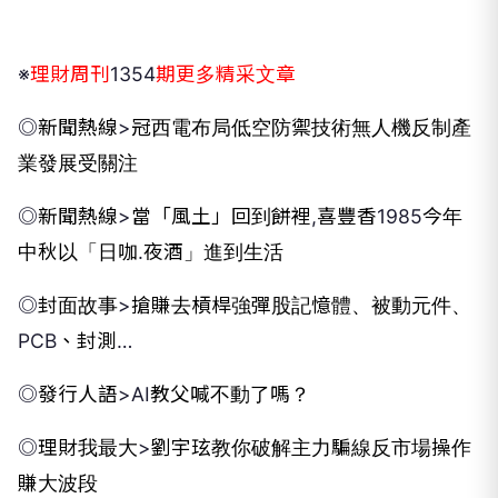
※
理財周刊
1354
期更多精采文章
◎
新聞熱線
>
冠西電布局低空防禦技術
無人機反制產
業發展受關注
◎
新聞熱線
>
當「風土」回到餅裡
,
喜豐香
1985
今年
中秋以「日咖
.
夜酒」進到生活
◎
封面故事
>
搶賺去槓桿強彈股
記憶體、被動元件、
PCB
、封測
…
◎
發行人語
>AI
教父喊不動了嗎？
◎
理財我最大
>
劉宇玹教你破解主力騙線
反市場操作
賺大波段