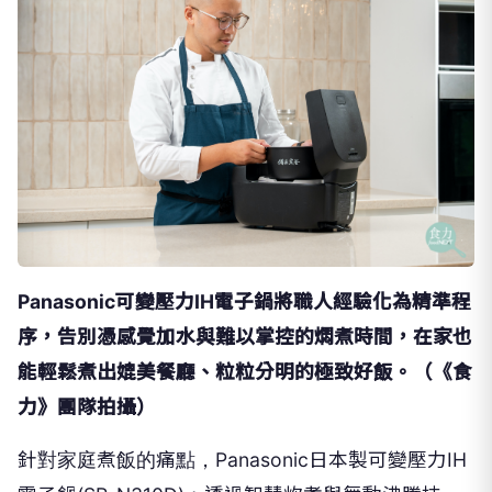
Panasonic可變壓力IH電子鍋將職人經驗化為精準程
序，告別憑感覺加水與難以掌控的燜煮時間，在家也
能輕鬆煮出媲美餐廳、粒粒分明的極致好飯。（《食
力》團隊拍攝）
針對家庭煮飯的痛點，Panasonic日本製可變壓力IH
電子鍋(SR-N310D)，透過智慧炊煮與舞動沸騰技