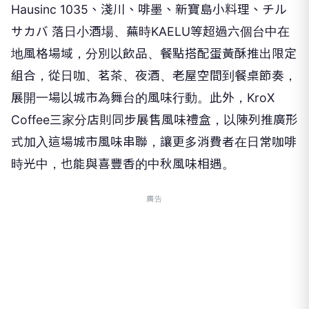
Hausinc 1035
、淺川、啡墨、新寶島小料理、チル
サカバ 落日小酒場、蕪時
KAELU
等超過六個台中在
地風格場域，分別以飲品、餐點搭配蛋黃酥推出限定
組合，從日咖、茗茶、夜酒、老屋空間到餐桌節奏，
展開一場以城市為舞台的風味行動。此外，
KroX
Coffee
三家分店則同步展售風味禮盒，以陳列推廣形
式加入這場城市風味串聯，讓更多消費者在日常咖啡
時光中，也能與喜豐香的中秋風味相遇。
廣告