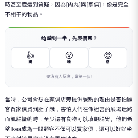
時甚至還遭到質疑，因為[肉丸]與[家俱]，像是完全
不相干的物品。
🤔 讀到一半，先表個態？
👍
😮
😡
讚
哇
怒
還沒有人反應，當第一個!
當時，公司會想在家俱店旁提供餐點的理由是害怕顧
客買家俱買到肚子餓，害怕人們在像迷宮的展場迷路
而飢腸轆轆時，至少還有食物可以填飽腸胃。他們希
望Ikea成為一間顧客不僅可以買家俱，還可以好好坐