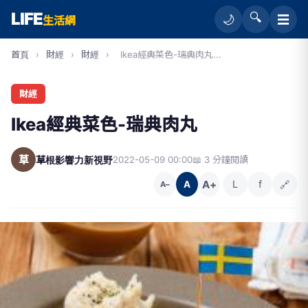
LIFE
🔍
☰
🌙
生活網
首頁
›
財經
›
財經
›
Ikea經典菜色-瑞典肉丸...
財經
Ikea經典菜色-瑞典肉丸
草
草根影響力新視野
2022-05-09 00:00
📖 3 分鐘閱讀
A+
L
f
🔗
A
A−