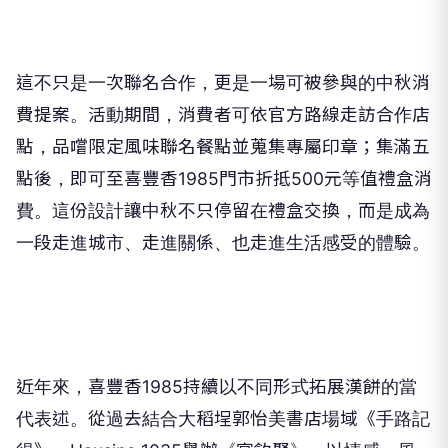
這不只是一次聯名合作，更是一場可被參與的中秋消
費提案。活動期間，消費者可依官方路線走訪合作店
點，品嚐限定風味聯名餐點並蒐集專屬印章；集滿五
點後，即可至喜豐香
1985
門市折抵
500
元等值禮盒消
費。這份設計讓中秋不只停留在禮盒交換，而是成為
一段走進城市、走進關係、也走進生活感受的體驗。
近年來，喜豐香
1985
持續以不同形式拓展漢餅的當
代表述。從過去結合大稻埕郭怡美書店場域《手路記
得》、
Hausinc 1035
舉辦《宴飲聚》，以情感、風