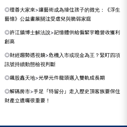
◎
理善大家來
>
讓藝術成為接住孩子的微光：《浮生
藝憶》公益畫展關注受虐兒與脆弱家庭
◎
許江鎮博士解法說
>
記憶體供給偏緊
宇瞻營收獲利
創高
◎
財經趨勢透視鏡
>
危機入市或現金為王？
緊盯四項
訊號
持續動態檢視判斷
◎
飆股鑫天地
>
光學元件龍頭邁入雙軌成長期
◎
解碼房市
>
手足「特留分」走入歷史
頂客族要保住
財產
立遺囑很重要！
NEXT