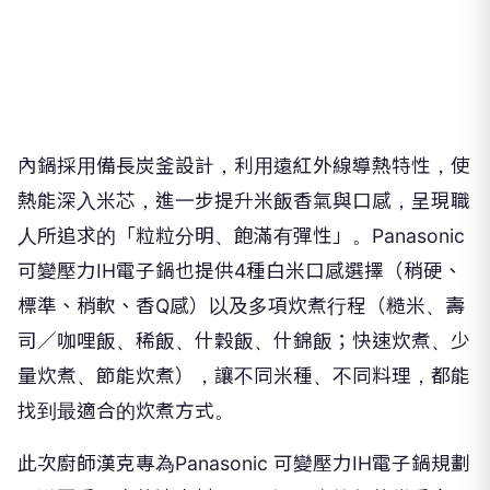
內鍋採用備長炭釜設計，利用遠紅外線導熱特性，使
熱能深入米芯，進一步提升米飯香氣與口感，呈現職
人所追求的「粒粒分明、飽滿有彈性」。Panasonic
可變壓力IH電子鍋也提供4種白米口感選擇（稍硬、
標準、稍軟、香Q感）以及多項炊煮行程（糙米、壽
司／咖哩飯、稀飯、什穀飯、什錦飯；快速炊煮、少
量炊煮、節能炊煮），讓不同米種、不同料理，都能
找到最適合的炊煮方式。
此次廚師漢克專為Panasonic 可變壓力IH電子鍋規劃
兩道夏季限定的清爽料理，嚴選順應節氣的當季食