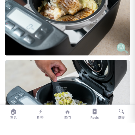
🏠
⚡
🔥
🔍
首頁
即時
熱門
搜尋
Reels