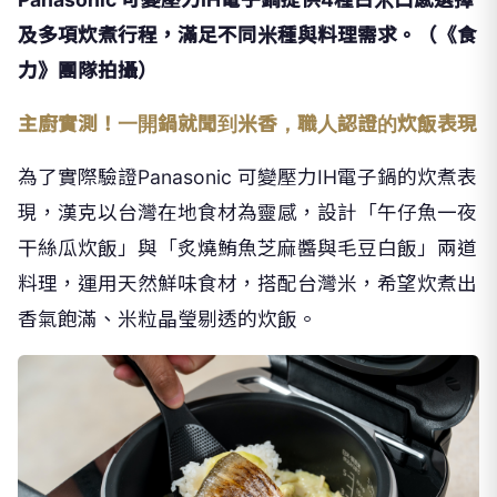
力》團隊拍攝）
主廚實測！一開鍋就聞到米香，職人認證的炊飯表現
為了實際驗證Panasonic 可變壓力IH電子鍋的炊煮表
現，漢克以台灣在地食材為靈感，設計「午仔魚一夜
干絲瓜炊飯」與「炙燒鮪魚芝麻醬與毛豆白飯」兩道
料理，運用天然鮮味食材，搭配台灣米，希望炊煮出
香氣飽滿、米粒晶瑩剔透的炊飯。