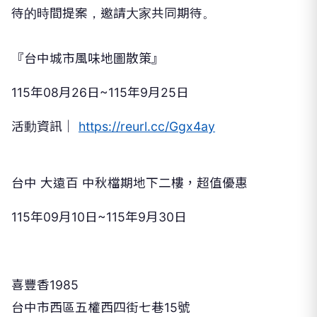
『台中城市風味地圖散策』
115
年
08
月
26
日
~115
年
9
月
25
日
活動資訊｜
https://reurl.cc/Ggx4ay
台中 大遠百 中秋檔期地下二樓，超值優惠
115
年
09
月
10
日
~115
年
9
月
30
日
喜豐香
1985
台中市西區五權西四街七巷
15
號