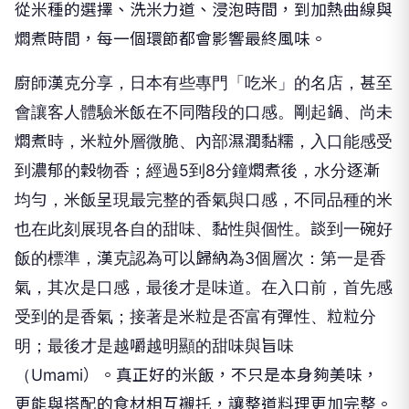
燜煮時間，每一個環節都會影響最終風味。
廚師漢克分享，日本有些專門「吃米」的名店，甚至
會讓客人體驗米飯在不同階段的口感。剛起鍋、尚未
燜煮時，米粒外層微脆、內部濕潤黏糯，入口能感受
到濃郁的穀物香；經過5到8分鐘燜煮後，水分逐漸
均勻，米飯呈現最完整的香氣與口感，不同品種的米
也在此刻展現各自的甜味、黏性與個性。談到一碗好
飯的標準，漢克認為可以歸納為3個層次：第一是香
氣，其次是口感，最後才是味道。在入口前，首先感
受到的是香氣；接著是米粒是否富有彈性、粒粒分
明；最後才是越嚼越明顯的甜味與旨味
（Umami）。真正好的米飯，不只是本身夠美味，
更能與搭配的食材相互襯托，讓整道料理更加完整。