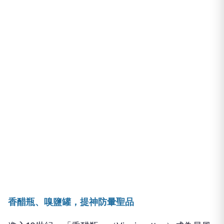
香醋瓶、嗅鹽罐，提神防暈聖品