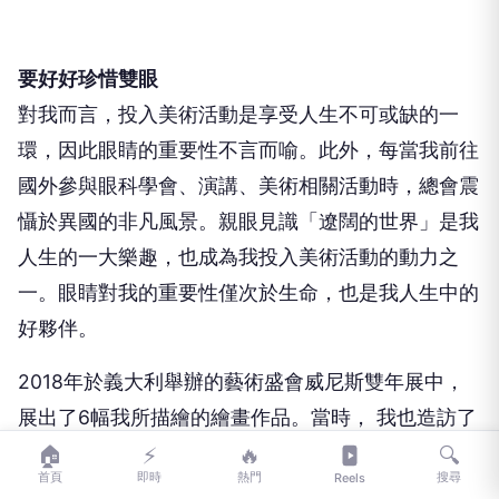
要好好珍惜雙眼
對我而言，投入美術活動是享受人生不可或缺的一
環，因此眼睛的重要性不言而喻。此外，每當我前往
國外參與眼科學會、演講、美術相關活動時，總會震
懾於異國的非凡風景。親眼見識「遼闊的世界」是我
人生的一大樂趣，也成為我投入美術活動的動力之
一。眼睛對我的重要性僅次於生命，也是我人生中的
好夥伴。
2018年於義大利舉辦的藝術盛會威尼斯雙年展中，
展出了6幅我所描繪的繪畫作品。當時， 我也造訪了
位於佛羅倫斯近郊的「白露里治奧」
🏠
⚡
🔥
🔍
首頁
即時
熱門
搜尋
Reels
（Bagnoregio）這個小小的古城。