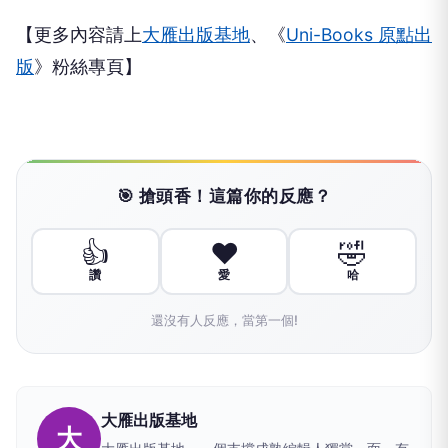
【更多內容請上
大雁出版基地
、《
Uni-Books 原點出
版
》粉絲專頁】
🎯 搶頭香！這篇你的反應？
👍
❤️
🤣
讚
愛
哈
還沒有人反應，當第一個!
大雁出版基地
大