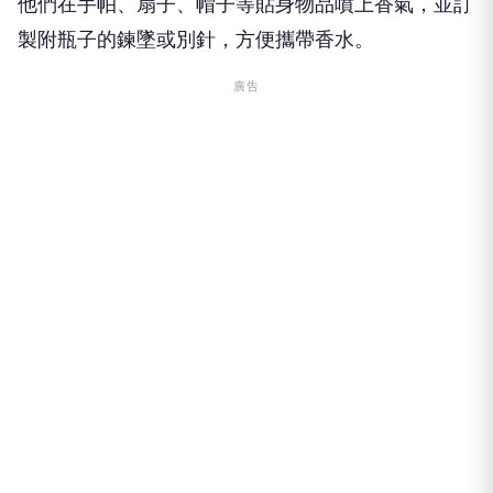
他們在手帕、扇子、帽子等貼身物品噴上香氣，並訂
製附瓶子的鍊墜或別針，方便攜帶香水。
廣告