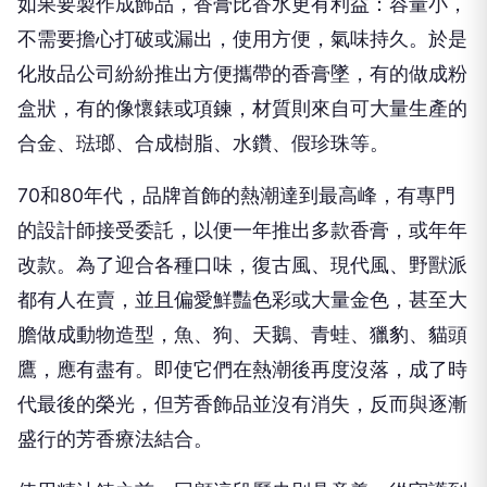
如果要製作成飾品，香膏比香水更有利益：容量小，
不需要擔心打破或漏出，使用方便，氣味持久。於是
化妝品公司紛紛推出方便攜帶的香膏墜，有的做成粉
盒狀，有的像懷錶或項鍊，材質則來自可大量生產的
合金、琺瑯、合成樹脂、水鑽、假珍珠等。
70
和
80
年代，品牌首飾的熱潮達到最高峰，有專門
的設計師接受委託，以便一年推出多款香膏，或年年
改款。為了迎合各種口味，復古風、現代風、野獸派
都有人在賣，並且偏愛鮮豔色彩或大量金色，甚至大
膽做成動物造型，魚、狗、天鵝、青蛙、獵豹、貓頭
鷹，應有盡有。即使它們在熱潮後再度沒落，成了時
代最後的榮光，但芳香飾品並沒有消失，反而與逐漸
盛行的芳香療法結合。