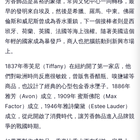
芳香飾品是富裕的象徵，常與文化中心一同轉移，最
早的發明來自埃及，然後是希臘、羅馬、中東。佛羅
倫斯和威尼斯曾成為香水重鎮，下一個接棒者則是西
班牙、荷蘭、英國、法國等海上強權。隨著美國這個
年輕的國家成為暴發戶，商人也把腦筋動到新興市場
上。
1837
年蒂芙尼（
Tiffany
）在紐約開了第一家店，他
們對歐洲時尚反應很敏銳，曾販售香醋瓶、嗅鹽罐等
商品，也設計了經典的心型包金香水墜子。
1886
年
雅芳（
Avon
）成立，
1909
年 蜜斯佛陀（
Max
Factor
）成立，
1946
年雅詩蘭黛（
Estee Lauder
）
成立，從此開啟了消費時代，讓芳香飾品進入品牌競
爭的戰國時期。