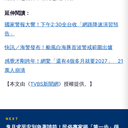
延伸閱讀：
國家警報大響！下午2:30全台收「網路降速演習預
告」
快訊／海警發布！颱風白海豚首波警戒範圍出爐
感覺才剛跨年！網驚「還有4個多月就要2027」 21
萬人崩潰
【本文由《
TVBS新聞網
》授權提供。】
NEXT
鬼月求平安別急著請符！民俗專家揭「第一步」很