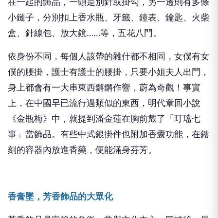
在一起的飾品，一頭是別針或掛勾，另一邊則有多條
小鏈子，分別扣上香水瓶、牙籤、鐘表、鑰匙、火柴
盒、針線包、放大鏡……等，五花八門。
依身份不同，每個人該帶的雜什都不相同，女僕有女
僕的腰掛，護士有護士的腰掛，只要小姐夫人出門，
身上都會有一大串東西鏘鏘作響，蔚為奇觀！事實
上，在中國早已流行過類似的東西，明代章回小說
《金瓶梅》中，就提到潘金蓮在胸前戴了「玎璫七
事」當飾品。有些中式銀掛件也附加香囊功能，在鏤
刻的容器內放進香藥，便能滿身芬芳。
香膏墜，芳香飾品的大眾化