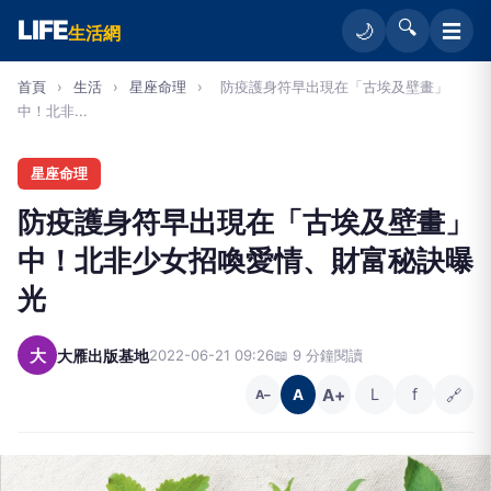
LIFE
🔍
☰
🌙
生活網
首頁
›
生活
›
星座命理
›
防疫護身符早出現在「古埃及壁畫」
中！北非...
星座命理
防疫護身符早出現在「古埃及壁畫」
中！北非少女招喚愛情、財富秘訣曝
光
大
大雁出版基地
2022-06-21 09:26
📖 9 分鐘閱讀
A+
L
f
🔗
A
A−