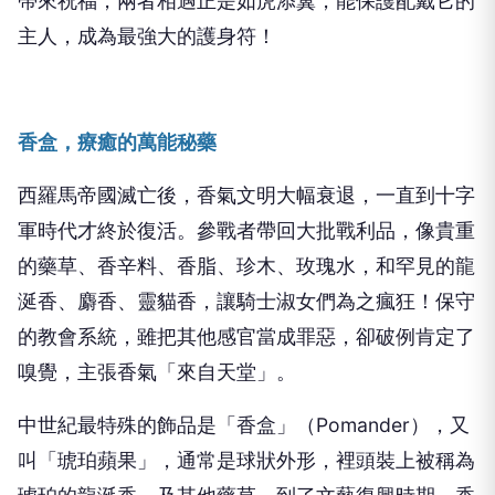
帶來祝福，兩者相遇正是如虎添翼，能保護配戴它的
主人，成為最強大的護身符！
香盒，療癒的萬能秘藥
西羅馬帝國滅亡後，香氣文明大幅衰退，一直到十字
軍時代才終於復活。參戰者帶回大批戰利品，像貴重
的藥草、香辛料、香脂、珍木、玫瑰水，和罕見的龍
涎香、麝香、靈貓香，讓騎士淑女們為之瘋狂！保守
的教會系統，雖把其他感官當成罪惡，卻破例肯定了
嗅覺，主張香氣「來自天堂」。
中世紀最特殊的飾品是「香盒」（
Pomander
），又
叫「琥珀蘋果」，通常是球狀外形，裡頭裝上被稱為