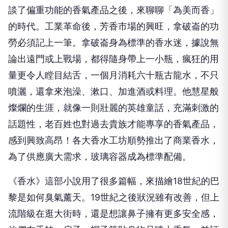
談了偏重功能的香氣產品之後，來聊聊「為美而香」
的時代。工業革命後，芳香市場的興旺，拿破崙的功
勞必須記上一筆。拿破崙身為標準的香水迷，據說無
論出遠門或上戰場，都得隨身帶上一小瓶，瘋狂的用
量更令人瞠目結舌，一個月消耗六十瓶古龍水，不只
噴灑，還拿來泡澡、漱口、加進酒或料理。他慧星般
燦爛的生涯，就像一則壯麗的英雄童話，充滿刺激的
話題性，老百姓也對過去貴族才能專享的香氣產品，
感到興致高昂！各大香水工坊順勢推出了商業香水，
為了供應廣大需求，玻璃容器成為標準配備。
《香水》這部小說用了很多篇幅，來描繪
18
世紀的巴
黎是如何臭氣薰天。
19
世紀之後狀況雖有改善，但上
流階級在逛大街時，還是想讓鼻子擁有更多安全感，