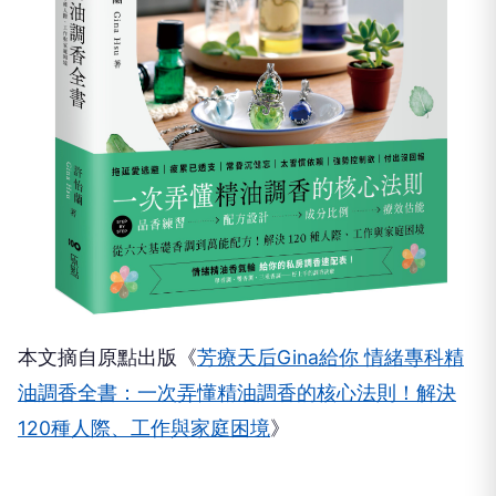
本文摘自原點出版《
芳療天后Gina給你 情緒專科精
油調香全書：一次弄懂精油調香的核心法則！解決
120種人際、工作與家庭困境
》