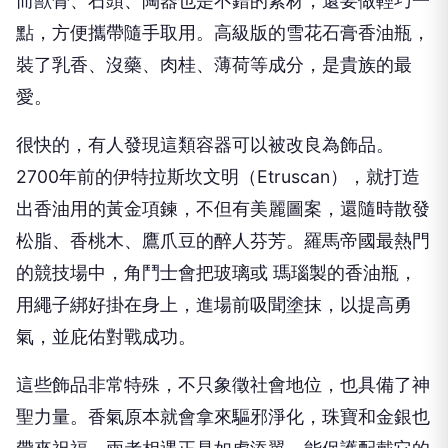
而獸骨、石頭、陶器也是不錯的素材，還要做輕巧一
點，方便攜帶隨手取用。高級版的雪花石膏香油瓶，
裝了乳香、沒藥、肉桂、薄荷等成分，是貴族的最
愛。
很快的，有人發現這類容器可以被改良為飾品。
2700
年前的伊特拉斯坎文明（
Etruscan
），就打造
出香油用的黃金項鍊，不但有美麗圖案，還隨時散發
松脂、香桃木、鷹爪豆的醉人芬芳。羅馬帝國最熱門
的競技場中，角鬥士會把玻璃或 瑪瑙製的香油瓶，
用繩子綁好掛在身上，進場前吸聞塗抹，以提高勇
氣，並庇佑對戰成功。
這些飾品非常特殊，不只象徵社會地位，也具備了神
聖力量。香氣原本就會拿來驅邪淨化，珠寶和金銀也