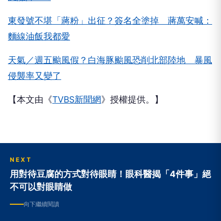
東發號不堪「蔣粉」出征？簽名全塗掉 蔣萬安喊：
麵線油飯我都愛
天氣／週五颱風假？白海豚颱風恐削北部陸地 暴風
侵襲率又變了
【本文由《
TVBS新聞網
》授權提供。】
NEXT
用對待豆腐的方式對待眼睛！眼科醫揭「4件事」絕
不可以對眼睛做
向下繼續閱讀