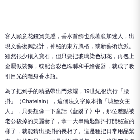
客人願意花錢買美感，香水首飾也跟著愈加迷人，出
現文藝復興設計，神秘的東方風格，或新藝術流派。
雖然很少鑲入寶石，但只要把玻璃染色切花，再包上
金屬做裝飾，或配合彩色琺瑯和手繪瓷器，就成了吸
引目光的隨身香水瓶。
為了把到手的精品帶出門炫耀，
19
世紀很流行「腰
掛」（
Chatelain
），這個法文字原本指「城堡女主
人」，只要想像一下童話《藍鬍子》中，那位差點被
老公殺掉的美麗妻子，拿一大串鑰匙顫抖打開秘室的
樣子，就能猜出腰掛的長相了。這是種把日常用品繫