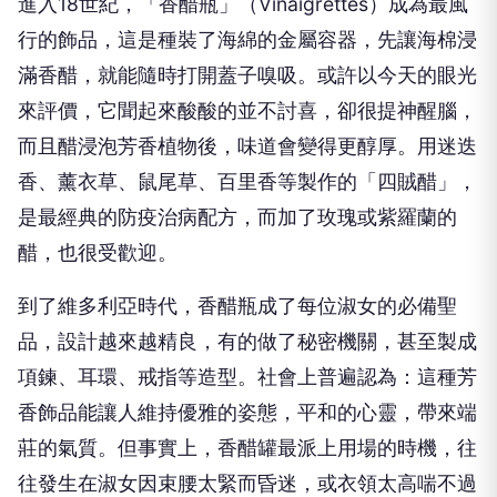
進入
18
世紀，「香醋瓶」（
Vinaigrettes
）成為最風
行的飾品，這是種裝了海綿的金屬容器，先讓海棉浸
滿香醋，就能隨時打開蓋子嗅吸。或許以今天的眼光
來評價，它聞起來酸酸的並不討喜，卻很提神醒腦，
而且醋浸泡芳香植物後，味道會變得更醇厚。用迷迭
香、薰衣草、鼠尾草、百里香等製作的「四賊醋」，
是最經典的防疫治病配方，而加了玫瑰或紫羅蘭的
醋，也很受歡迎。
到了維多利亞時代，香醋瓶成了每位淑女的必備聖
品，設計越來越精良，有的做了秘密機關，甚至製成
項鍊、耳環、戒指等造型。社會上普遍認為：這種芳
香飾品能讓人維持優雅的姿態，平和的心靈，帶來端
莊的氣質。但事實上，香醋罐最派上用場的時機，往
往發生在淑女因束腰太緊而昏迷，或衣領太高喘不過