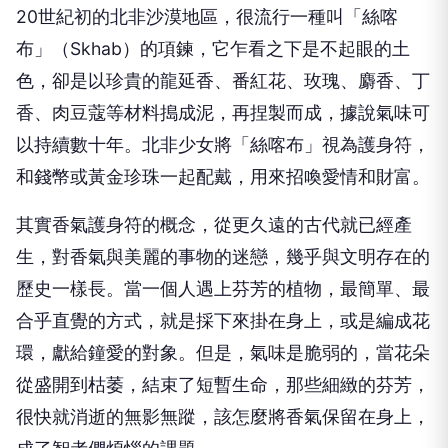
20
世紀初的北非沙漠地區，很流行一種叫「絲喀
布」（
Skhab
）的項鍊，它乍看之下是不起眼的土
色，卻是以珍貴的龍延香、番紅花、玫瑰、麝香、丁
香、肉豆蔻等材料搗成泥，再捏製而成，據說氣味可
以持續數十年。北非少女將「絲喀布」視為護身符，
和錢幣或黃金珍珠一起配戴，用來招喚愛情和財富。
其實香氣護身符的概念，從更久遠的古代就已經產
生，對香氣與美麗的事物的迷戀，幾乎與文明存在的
歷史一樣長。當一個人遇上芬芳的植物，最簡單、最
合乎直覺的方式，就是採下來掛在身上，或是編成花
環，獻給鐘愛的對象。但是，氣味是脆弱的，當花朵
從盛開到枯萎，結束了短暫生命，那些細緻的芬芳，
很快就消逝的無影無蹤，該怎麼將香氣保留在身上，