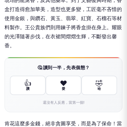
琥珀的龍涎香，及其他藥草。到了文藝復興時期，香
盒打造得愈加華美，造型也更多變，工匠毫不吝惜的
使用金銀，與鑽石、黃玉、翡翠、紅寶、石榴石等材
料製作。王公貴族們則用鍊子將香盒掛在身上。耀眼
的光澤隨著步伐，在衣裙間熠熠生輝，不斷發出馨
香。
🤔 讀到一半，先表個態？
👍
❤️
🤣
讚
愛
哈
還沒有人反應，當第一個!
肯花這麼多金錢，絕非貪圖享受，而是為了保命！當