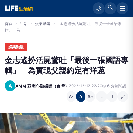
LIFE
🔍
☰
🌙
生活網
首頁
›
生活
›
娛樂動漫
›
金志遙扮活屍驚吐「最後一張國語專
輯」 為...
娛樂動漫
金志遙扮活屍驚吐「最後一張國語專
輯」 為實現父親約定有洋蔥
A
AMM 亞洲心動娛樂（台灣）
2022-12-12 22:20
📖 6 分鐘閱讀
A+
L
f
🔗
A
A−