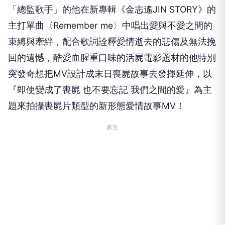
「總監歌手」的他在新專輯《金志遙
JIN STORY
》的
主打單曲〈
Remember me
〉中唱出愛與不愛之間的
束縛與牽絆，配合歌詞詮釋愛情逝去的悲傷及無法挽
回的遺憾，酷愛血腥重口味的活屍電影題材的他特別
突發奇想把
MV
設計成末日喪屍故事去發揮延伸，以
『即使變成了喪屍 也不要忘記 我們之間的愛』為主
題來拍攝喪屍片類型的新形態愛情故事
MV
！
廣告