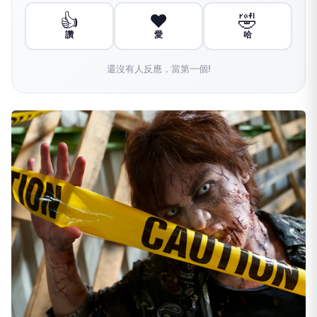
👍
❤️
🤣
讚
愛
哈
還沒有人反應，當第一個!