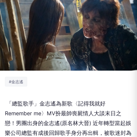
#金志遙
「總監歌手」金志遙為新歌〈記得我就好
Remember me
〉
MV
扮最帥喪屍情人大談末日之
戀！男團出身的金志遙
(
原名林大晉
)
近年轉型當起娛
樂公司總監有成後回歸歌手身分再出輯，被歌迷封為