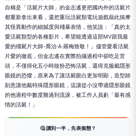
自稱是「活屍片大師」的金志遙更把國內外的活屍片
都重新拿出來看，還把重玩活屍類電玩遊戲藉此揣摩
其怪異動作的細膩度與殘暴表情，他笑說：「真的太
愛活屍類型的各種影片，希望能透過這部
MV
跟我最
愛的殭屍片大師
-
喬治·
A
·羅梅致敬！」儘管愛看活屍
片愛的徹底，但金志遙在實際拍攝過程中卻吃足苦
頭，不僅得化五小時妝扮恐怖活屍，還得克服戴隱形
眼鏡的恐懼，原來為了讓活屍眼白更加明顯，造型師
刻意讓他戴特殊隱形眼鏡，這讓從小沒帶過隱形眼鏡
的他過程中數度難過到流淚，被工作人員虧「最有感
情的活屍！」
🤔 讀到一半，先表個態？