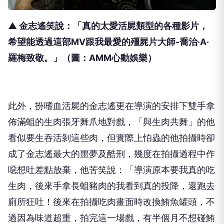
▲ 金志遙笑說：「真的太愛活屍類型的各種影片，
希望能透過這部
MV
跟我最愛的殭屍片大師
-
喬治·
A
·
羅梅致敬。」
（圖：AMM心動娛樂）
此外，扮嗜血活屍的金志遙更在導演的安排下雙手拿
佈滿蛆的生肉張牙舞爪地對戲，「與生肉共舞」的他
看似要生吞活剝這些肉，但實際上怕蟲的他拍攝時卻
成了金志遙最大的噩夢及酷刑，幾度在拍攝過程中作
噁想吐差點放棄，他苦笑說：「導演原本要我真的吃
生肉，後來手拿長蛆豬肉的我看到真的投降，還跑去
廁所狂吐！後來在拍攝吃肉畫面時改換鮪魚罐頭，不
過因為味道超重，拍完這一場戲，有半個月不想碰鮪