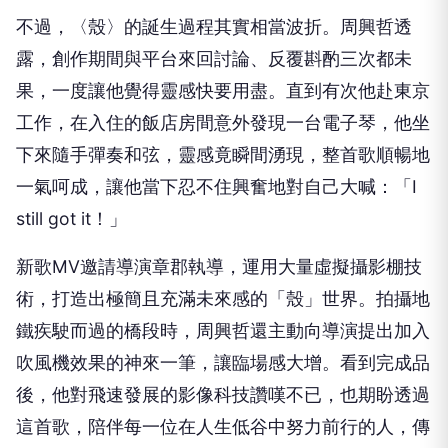
不過，〈殼〉的誕生過程其實相當波折。周興哲透
露，創作期間與平台來回討論、反覆斟酌三次都未
果，一度讓他覺得靈感快要用盡。直到有次他赴東京
工作，在入住的飯店房間意外發現一台電子琴，他坐
下來隨手彈奏和弦，靈感竟瞬間湧現，整首歌順暢地
一氣呵成，讓他當下忍不住興奮地對自己大喊：「I
still got it！」
新歌MV邀請導演章郡執導，運用大量虛擬攝影棚技
術，打造出極簡且充滿未來感的「殼」世界。拍攝地
鐵疾駛而過的橋段時，周興哲還主動向導演提出加入
吹風機效果的神來一筆，讓臨場感大增。看到完成品
後，他對飛速發展的影像科技讚嘆不已，也期盼透過
這首歌，陪伴每一位在人生低谷中努力前行的人，傳