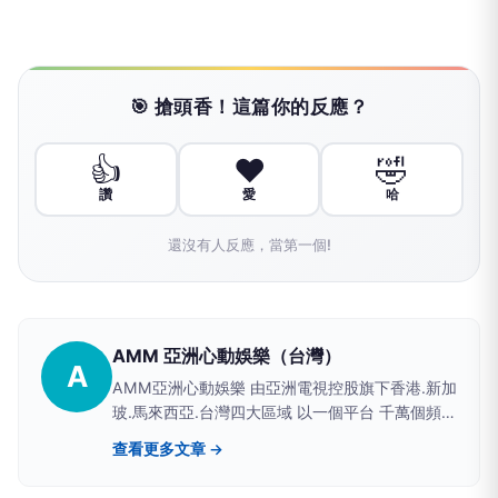
🎯 搶頭香！這篇你的反應？
👍
❤️
🤣
讚
愛
哈
還沒有人反應，當第一個!
AMM 亞洲心動娛樂（台灣）
A
AMM亞洲心動娛樂 由亞洲電視控股旗下香港.新加
玻.馬來西亞.台灣四大區域 以一個平台 千萬個頻道
概念 結合音樂會 綜藝節目 戲劇 直播方式 建構網
查看更多文章 →
際網路OTT平台 2020.八月正式成立台灣分部