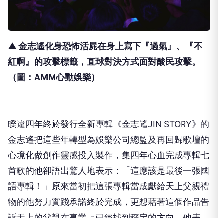
▲ 金志遙化身恐怖活屍在身上寫下『過氣』、『不
紅啊』的攻擊標籤，直球對決方式面對酸民攻擊。
（圖：AMM心動娛樂）
睽違四年終於發行全新專輯《金志遙
JIN STORY
》的
金志遙把這些年轉型為娛樂公司總監及再回歸歌壇的
心境化做創作靈感投入製作，集四年心血完成專輯七
首歌的他卻語出驚人地表示：「這應該是最後一張國
語專輯！」原來當初把這張專輯當成獻給天上父親禮
物的他努力實踐承諾終於完成，更想藉著這個作品告
訴天上的父親在事業上已經找到穩定的方向，他表