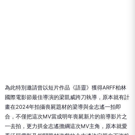
為此特別邀請曾以短片作品《語靈》獲得
ARFF
柏林
國際電影節最佳導演的梁凱威跨刀執導，原本就有計
畫在
2024
年拍攝喪屍題材的梁導與金志遙一拍即
合，不僅把這次
MV
當成明年喪屍新片的前導影片之
一去拍，更力拱金志遙擔綱這次
MV
主角，原本就愛