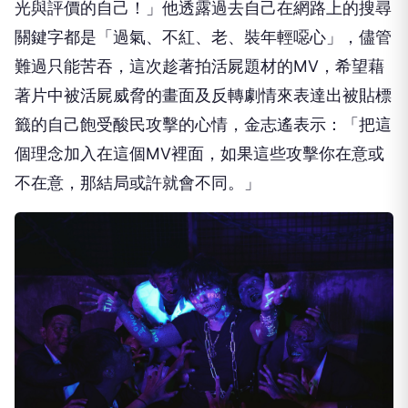
光與評價的自己！」他透露過去自己在網路上的搜尋
關鍵字都是「過氣、不紅、老、裝年輕噁心」，儘管
難過只能苦吞，這次趁著拍活屍題材的
MV
，希望藉
著片中被活屍威脅的畫面及反轉劇情來表達出被貼標
籤的自己飽受酸民攻擊的心情，金志遙表示：「把這
個理念加入在這個
MV
裡面，如果這些攻擊你在意或
不在意，那結局或許就會不同。」