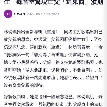
生 錄音室驚現亡父「這東西」淚崩
C
CTWANT
2026-08-07 15:29:29
林琇琪推出全新專輯《重逢》，同名主打歌唱出對已
故父親的思念。她透露，父親因肝癌離世11年，至今
仍深深思念。談到新歌〈重逢〉，林琇琪表示，一看
到歌詞第一句「離別為了再重逢」便當場淚崩。她回
憶，從小最黏爸爸，父親一路支持她追逐歌唱夢，也
常叮嚀她「做人要謙虛、保持初心，不要自滿」。如
今從歌唱比賽一路走進歌壇，她感性表示，希望自己
沒有辜負父親的期待。
錄製歌曲時，她還遇到一段難忘經歷。林琇琪說，錄
音室裡突然飄來一股熟悉的味道，和父親身上的氣味