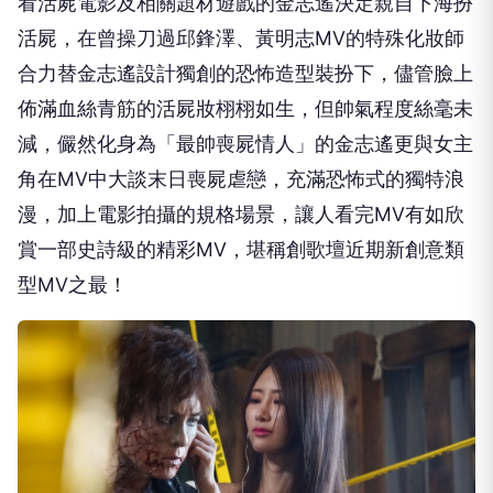
看活屍電影及相關題材遊戲的金志遙決定親自下海扮
活屍，在曾操刀過邱鋒澤、黃明志
MV
的特殊化妝師
合力替金志遙設計獨創的恐怖造型裝扮下，儘管臉上
佈滿血絲青筋的活屍妝栩栩如生，但帥氣程度絲毫未
減，儼然化身為「最帥喪屍情人」的金志遙更與女主
角在
MV
中大談末日喪屍虐戀，充滿恐怖式的獨特浪
漫，加上電影拍攝的規格場景，讓人看完
MV
有如欣
賞一部史詩級的精彩
MV
，堪稱創歌壇近期新創意類
型
MV
之最！