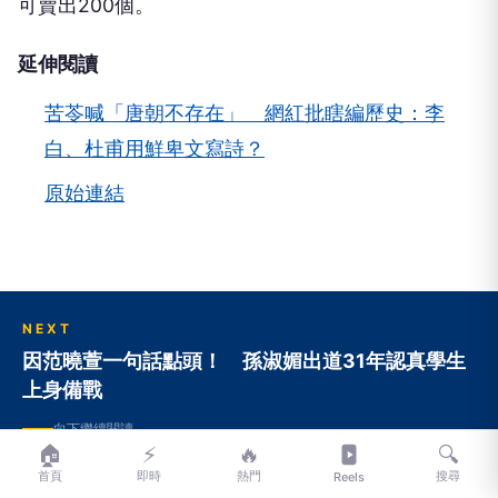
可賣出200個。
延伸閱讀
苦苓喊「唐朝不存在」 網紅批瞎編歷史：李
白、杜甫用鮮卑文寫詩？
原始連結
NEXT
因范曉萱一句話點頭！ 孫淑媚出道31年認真學生
上身備戰
向下繼續閱讀
🏠
⚡
🔥
🔍
首頁
即時
熱門
搜尋
Reels