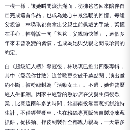
一模一樣，讓她瞬間淚流滿面，彷彿爸爸回來陪伴自
己完成這首作品，也成為她心中最溫暖的回憶。每逢
父親節，林琇琪都會拿出父親生前佩戴的手錶，緊握
在手心，輕聲說一句「爸爸，父親節快樂」，這個多
年來未曾改變的習慣，也成為她與父親之間最珍貴的
約定。
自《超級紅人榜》奪冠後，林琇琪已推出四張專輯，
其中〈愛我你甘敢〉這首歌更突破千萬點閱，演出邀
約不斷，被粉絲封為「活動女王」。不過，她也曾歷
經人生低潮。因家中經營的熱炒店在父親生病後歇
業，比賽這兩年多的時間，她都南投靠賣蔥抓餅維持
生計，不僅經營餐車，也在粉絲專頁販售自製冷凍蔥
抓餅，從揉麵、桿皮到製作全都親力親為，一天最多