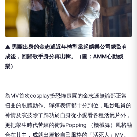
▲ 男團出身的金志遙近年轉型當起娛樂公司總監有
成後，回歸歌手身分再出輯。
（圖：AMM心動娛
樂）
為
MV
首次
cosplay
扮恐怖喪屍的金志遙無論部正常
扭曲的肢體動作、猙獰表情都十分到位，唯妙唯肖的
神情及演技除了歸功於自身從小愛看各種活屍片外，
更把學生時代苦練的街舞
Popping
（機械舞）風格融
合在其中，成就出屬於自己風格的「活死人」
MV。