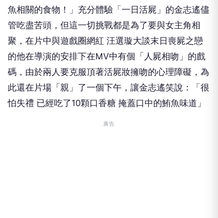
魚相關的食物！」充分體驗「一日活屍」的金志遙儘
管吃盡苦頭，但這一切挑戰都是為了要與女主角相
聚，在片中與遊戲圈網紅 汪選璇大談末日喪屍之戀
的他在導演的安排下在
MV
中有個「人屍相吻」的戲
碼，由於兩人要克服頂著活屍妝擁吻的心理障礙，為
此還在片場「親」了一個下午，讓金志遙笑說：「很
怕失禮 已經吃了
10
顆口香糖 掩蓋口中的鮪魚味道」
廣告