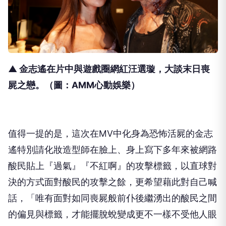
▲ 金志遙在片中與遊戲圈網紅汪選璇，大談末日喪
屍之戀。
（圖：AMM心動娛樂）
值得一提的是，這次在
MV
中化身為恐怖活屍的金志
遙特別請化妝造型師在臉上、身上寫下多年來被網路
酸民貼上『過氣』『不紅啊』的攻擊標籤，以直球對
決的方式面對酸民的攻擊之餘，更希望藉此對自己喊
話，「唯有面對如同喪屍般前仆後繼湧出的酸民之間
的偏見與標籤，才能擺脫蛻變成更不一樣不受他人眼