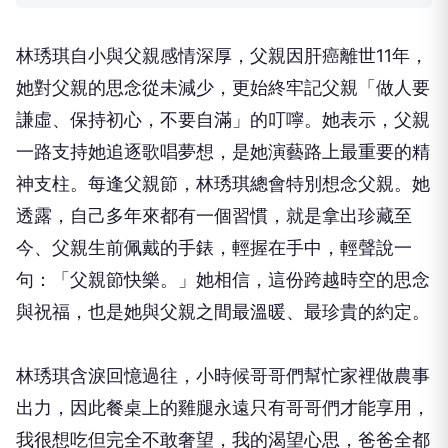
林琇琪自小與父親感情深厚，父親因肝癌離世11年，
她對父親的思念從未減少，更始終牢記父親「做人要
謙虛、保持初心，不要自滿」的叮嚀。她表示，父親
一路支持她追逐歌唱夢想，是她演藝路上最重要的精
神支柱。每逢父親節，林琇琪總會特別想念父親。她
透露，自己多年來都有一個習慣，就是拿出珍藏至
今、父親生前佩戴的手錶，輕握在手中，輕聲說一
句：「父親節快樂。」她相信，這份跨越時空的思念
與祝福，也是她與父親之間最溫暖、最珍貴的約定。
林琇琪含淚回憶過往，小時候哥哥們幫忙家裡做農事
出力，因此餐桌上的雞腿永遠只有哥哥們才能享用，
我很想吃但完全不敢奢望，我的渴望心思，爸爸全都