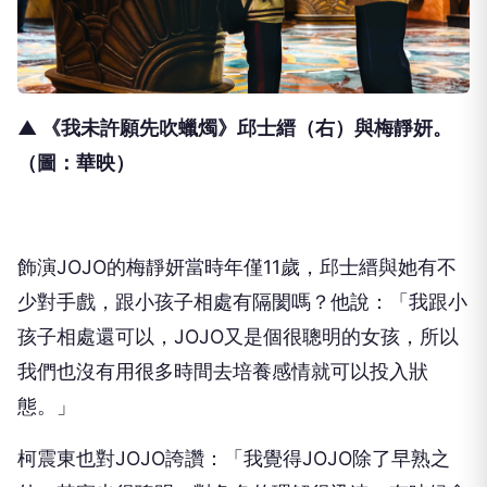
▲ 《我未許願先吹蠟燭》邱士縉（右）與梅靜妍。
（圖：華映）
飾演
JOJO
的梅靜妍當時年僅
11
歲，邱士縉與她有不
少對手戲，
跟小孩子相處有隔閡嗎？他說：「我跟小
孩子相處還可以，
JOJO
又是個很聰明的女孩，
所以
我們也沒有用很多時間去培養感情就可以投入狀
態。」
柯震東也對
JOJO
誇讚：「我覺得
JOJO
除了早熟之