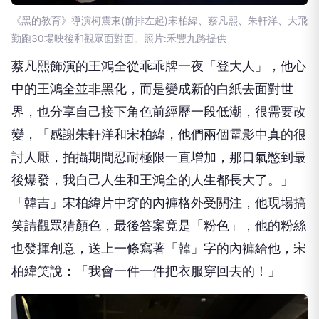
《黑的教育》導演柯震東(前排左起)宋柏緯、蔡凡熙、朱軒洋、大飛
勤跑30場映後和觀眾面對面。照片:禾豐九路提供
蔡凡熙飾演的王鴻全從乖乖牌一夜「登大人」，他心
中的王鴻全並非黑化，而是變成新的白紙去面對世
界，也分享自己接下角色前經歷一段低潮，很需要改
變，「感謝朱軒洋和宋柏緯，他們兩個電影中真的很
討人厭，拍攝期間忍耐極限一直增加，那口氣憋到最
後爆發，我自己人生和王鴻全的人生都長大了。」
「韓吉」宋柏緯片中穿的內褲格外受關注，他現場搞
笑請觀眾猜顏色，最後答案竟是「粉色」，他的粉絲
也發揮創意，送上一條寫著「韓」字的內褲給他，宋
柏緯笑說：「我會一件一件把衣服穿回去的！」