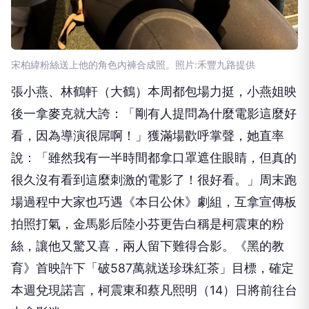
宋柏緯粉絲送上他的角色內褲合成照。照片:禾豐九路提供
張小燕、林鶴軒（大鶴）本周都包場力挺，小燕姐映
後一拿麥克就大誇：「剛有人提問為什麼電影這麼好
看，因為導演很屌啊！」獲滿場歡呼掌聲，她直率
說：「雖然我有一半時間都拿口罩遮住眼睛，但真的
很久沒有看到這麼刺激的電影了！很好看。」周末跑
場過程中大家也巧遇《本日公休》劇組，互拿宣傳板
拍照打氣，金馬影后陸小芬更告白稱是柯震東的粉
絲，讓他又驚又喜，兩人留下難得合影。《黑的教
育》首映許下「破587萬就送珍珠紅茶」目標，確定
本週兌現諾言，柯震東和蔡凡熙明（14）日將前往台