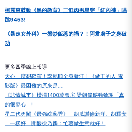
柯震東鼓動《黑的教育》三鮮肉男星穿「紅內褲」唱
跳9453!
《暴走女外科》一盤炒飯惹的禍？！阿君處子之身破
功
更多四季線上報導
天心一度想辭演！李銘順全身發汗！《做工的人 電
影版》最困難的原來是....
《悲情城市》橫掃1400萬票房 梁朝偉感動致謝「真
的很窩心」!
星二代勇闖《最強綜藝秀》 胡瓜讚徐新洋、胡釋安
「一樣好」開酸徐乃麟：忙著做生意就好！