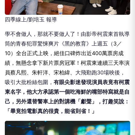
四季線上/劉培玉 報導
學不會做人，那就不要做人了！由影帝柯震東首執導
筒的青春犯罪驚悚爽片《黑的教育》上週五（
3／
10）全台正式上映，絕佳口碑炸出近400萬票房成
績，無懸念拿下新片票房冠軍！柯震東連續三天率演
員蔡凡熙、朱軒洋、宋柏緯、
大飛勤跑30場映後，
吸引大批粉絲包圍，
有眼尖影迷發現演員表竟有柯震
東名字，他大方承認第一個吃海鮮的嘴部特寫就是自
己，另外還替警車上的對講機「獻聲」，打趣笑說：
「畢竟拍電影真的很貴，能省則省！」