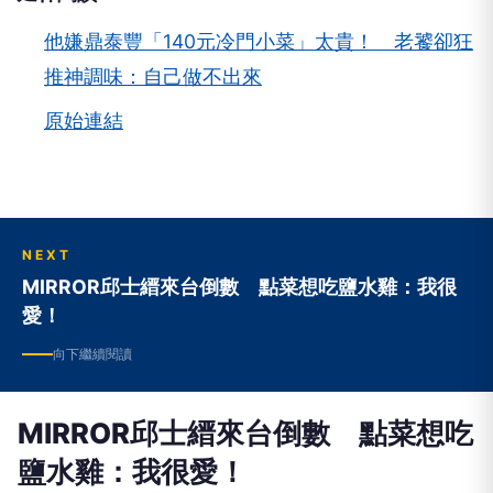
他嫌鼎泰豐「140元冷門小菜」太貴！ 老饕卻狂
推神調味：自己做不出來
原始連結
NEXT
MIRROR邱士縉來台倒數 點菜想吃鹽水雞：我很
愛！
向下繼續閱讀
MIRROR邱士縉來台倒數 點菜想吃
鹽水雞：我很愛！