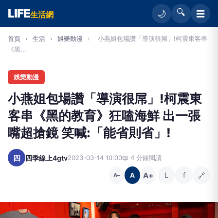
LIFE
🔍
☰
🌙
生活網
首頁
›
生活
›
娛樂動漫
›
小燕姐包場讚「導演很屌」!柯震東客串
《黑...
娛樂動漫
小燕姐包場讚「導演很屌」!柯震東
客串《黑的教育》狂嗑海鮮 出一張
嘴超搶鏡 笑喊:「能省則省」!
四
四季線上4gtv
2023-03-14 10:00
📖 4 分鐘閱讀
A+
L
f
🔗
A
A−