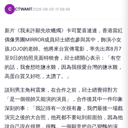
C
CTWANT
2026-08-05 11:58:49
新片《我未許願先吹蠟燭》卡司驚喜連連，香港當紅
偶像男團MIRROR成員邱士縉也參與其中，飾演小女
孩JOJO的老師。他將來台宣傳電影，率先出席8月7
至9日的拍照見面特映會，邱士縉開心表示：「有空
的話，我會想吃鹽水雞，因為我很愛台灣的鹽水雞，
高蛋白質又好吃，太讚了。」
談到男主角柯震東，在合作之前，邱士縉覺得對方
「是一個很帥又能演的演員」，合作後其中一件印象
深刻的事：「我記得有一次很有趣，我們最後一場戲
演完之後的大合照，他死都不要站到前面拍，因為他
說自己現在很胖，很醜。一個願意把自己變醜的演