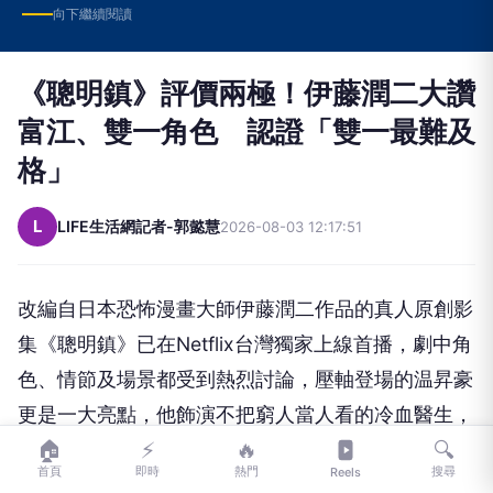
向下繼續閱讀
《聰明鎮》評價兩極！伊藤潤二大讚
富江、雙一角色 認證「雙一最難及
格」
L
LIFE生活網記者-郭懿慧
2026-08-03 12:17:51
改編自日本恐怖漫畫大師伊藤潤二作品的真人原創影
集《聰明鎮》
已在Netflix台灣獨家上線首播，劇中角
色、
情節及場景都受到熱烈討論，壓軸登場的温昇豪
更是一大亮點，
他飾演不把窮人當人看的冷血醫生，
🏠
⚡
🔥
🔍
對梁詠琪下狠手連甩三個巴掌、
逼吃血玉果，激烈肢
首頁
即時
熱門
搜尋
Reels
體衝突讓他壓力爆表直呼：「
我怎麼可以對女神這