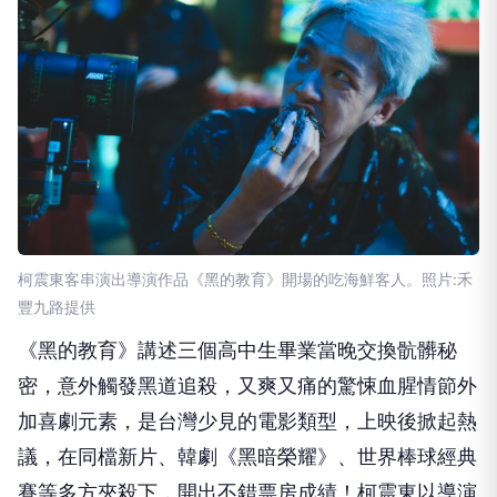
柯震東客串演出導演作品《黑的教育》開場的吃海鮮客人。照片:禾
豐九路提供
《黑的教育》講述三個高中生畢業當晚交換骯髒秘
密，意外觸發黑道追殺，又爽又痛的驚悚血腥情節外
加喜劇元素，是台灣少見的電影類型，上映後掀起熱
議，在同檔新片、韓劇《黑暗榮耀》、世界棒球經典
賽等多方夾殺下，開出不錯票房成績！柯震東以導演