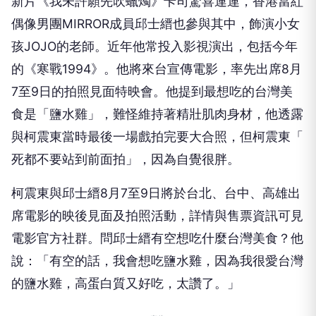
新片《我未許願先吹蠟燭》卡司驚喜連連，香港當紅
偶像男團
MIR
ROR
成員邱士縉也參與其中，飾演小女
孩
JOJO
的老師。
近年他常投入影視演出，包括今年
的《寒戰
1994
》。
他將來台宣傳電影，率先出席
8
月
7
至
9
日的拍照見面特映會。
他提到最想吃的台灣美
食是「鹽水雞」，難怪維持著精壯肌肉身材，他透露
與柯震東當時最後一場戲拍完要大合照，但柯震東「
死都不要站到前面拍」，因為自覺很胖。
柯震東與邱士縉
8
月
7
至
9
日將於台北、台中、
高雄出
席電影的映後見面及拍照活動，
詳情與售票資訊可見
電影官方社群。
問邱士縉有空想吃什麼台灣美食？他
說：「有空的話，
我會想吃鹽水雞，因為我很愛台灣
的鹽水雞，高蛋白質又好吃，
太讚了。」