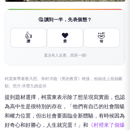
🤔 讀到一半，先表個態？
👍
❤️
🤣
讚
愛
哈
還沒有人反應，當第一個!
柯震東帶著蔡凡熙、朱軒洋跑《黑的教育》映後，粉絲送上祝福匾
額。照片:禾豐九路提供
提到題材選擇，柯震東表示除了想呈現寫實面，也認
為高中生是很特別的存在，「他們有自己的社會階級
和權力位置，但出社會要面臨全新體驗，有時候因為
好奇心和好勝心，人生就完蛋！」和
《村裡來了個爆