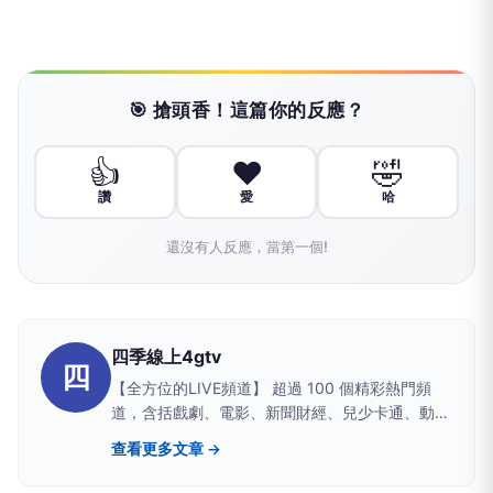
🎯 搶頭香！這篇你的反應？
👍
❤️
🤣
讚
愛
哈
還沒有人反應，當第一個!
四季線上4gtv
四
【全方位的LIVE頻道】 超過 100 個精彩熱門頻
道，含括戲劇、電影、新聞財經、兒少卡通、動漫
特攝、生活旅遊、時尚新知、運動休閒、音樂綜
查看更多文章 →
藝、現場直擊等各式節目應有盡有！