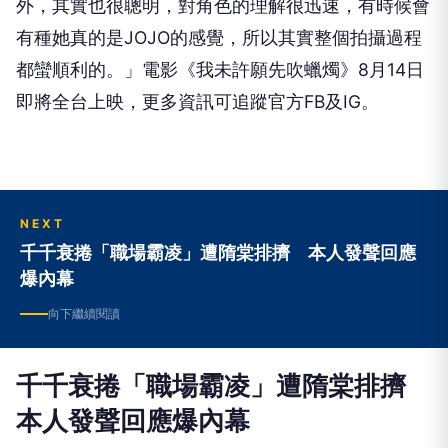
外，
其實也很聰明，對角色的理解很迅速，有時候會
有種她真的是
JOJ
O
的感覺，所以其實整個拍攝過程
都蠻順利的。」電影《
我未許願先吹蠟燭》
8
月
14
日
即將全台上映，更多資訊可追蹤官方
FB
及
IG
。
NEXT
千千衰捲「職場霸凌」遭隋棠排擠 本人發聲回應
爆內幕
向下繼續閱讀
千千衰捲「職場霸凌」遭隋棠排擠
本人發聲回應爆內幕