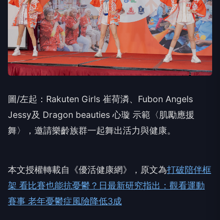
圖/左起：Rakuten Girls 崔荷潾、Fubon Angels
Jessy及 Dragon beauties 心璇 示範〈肌勵應援
舞〉，邀請樂齡族群一起舞出活力與健康。
本文授權轉載自《優活健康網》，原文為
打破陪伴框
架 看比賽也能抗憂鬱？日最新研究指出：觀看運動
賽事 老年憂鬱症風險降低3成