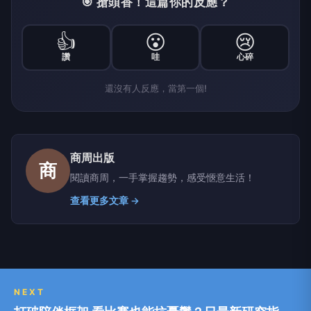
🎯 搶頭香！這篇你的反應？
👍
😮
😢
讚
哇
心碎
還沒有人反應，當第一個!
商周出版
商
閱讀商周，一手掌握趨勢，感受愜意生活！
查看更多文章 →
NEXT