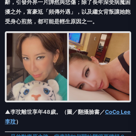
辭，引發外界一片譁然與悲傷；除了長年深受病魔困
擾之外，富豪尪「頻傳外遇」，以及繼女背叛讓她飽
受身心煎熬，都可能是輕生原因之一。
▲李玟離世享年48歲。（圖／翻攝臉書／
CoCo Lee
李玟
）