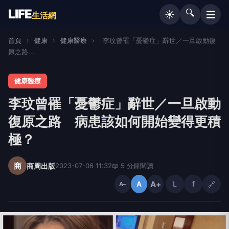
LIFE
🔍
☰
☀️
生活網
首頁
›
健康
›
健康醫療
›
李玟曾罹「憂鬱症」辭世／一旦啟動復
原之路...
健康醫療
李玟曾罹「憂鬱症」辭世／一旦啟動
復原之路 病患該如何開始變得更積
極？
商
商周出版
2023-07-06 11:32
📖 5 分鐘閱讀
A+
L
f
🔗
A
A−