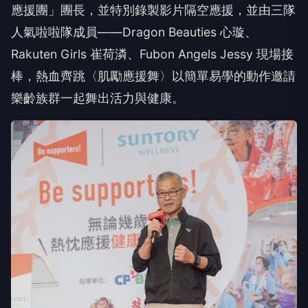
應援團」團長，並特別錄製影片隔空應援，並由三隊
人氣啦啦隊成員——Dragon Beauties 心璇、
Rakuten Girls 崔荷潾、Fubon Angels Jessy 現場接
棒，熱血齊跳〈肌勵應援舞〉以簡單易學的動作邀請
樂齡族群一起舞出活力與健康。