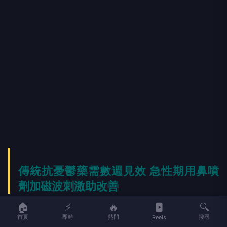
傳統抗憂鬱藥需數週見效 急性期用鼻噴
劑加磁波刺激助改善
🏠
⚡
🔥
🔍
首頁
即時
熱門
搜尋
Reels
一名29歲女性長期罹患重度憂鬱症，過去曾接受多