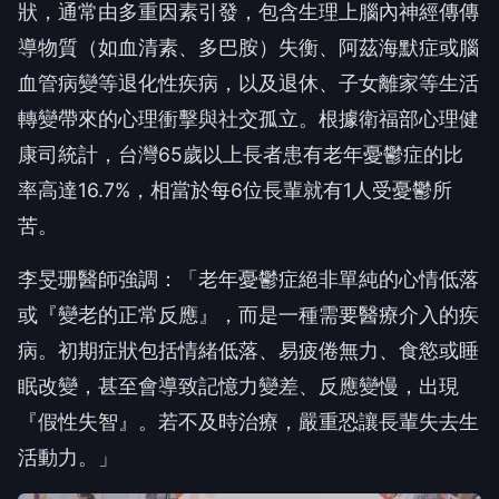
狀，通常由多重因素引發，包含生理上腦內神經傳傳
導物質（如血清素、多巴胺）失衡、阿茲海默症或腦
血管病變等退化性疾病，以及退休、子女離家等生活
轉變帶來的心理衝擊與社交孤立。根據衛福部心理健
康司統計，台灣65歲以上長者患有老年憂鬱症的比
率高達16.7%，相當於每6位長輩就有1人受憂鬱所
苦。
李旻珊醫師強調：「老年憂鬱症絕非單純的心情低落
或『變老的正常反應』，而是一種需要醫療介入的疾
病。初期症狀包括情緒低落、易疲倦無力、食慾或睡
眠改變，甚至會導致記憶力變差、反應變慢，出現
『假性失智』。若不及時治療，嚴重恐讓長輩失去生
活動力。」