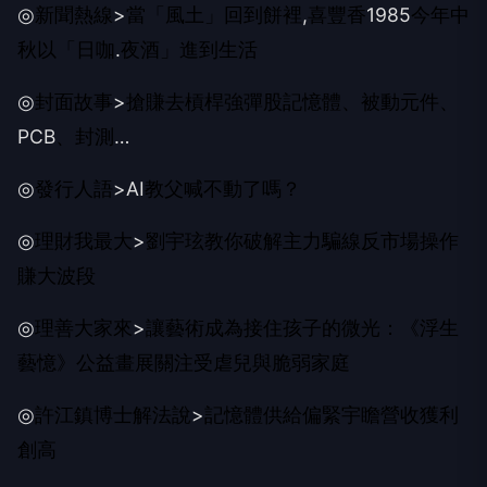
◎
新聞熱線
>
當「風土」回到餅裡
,
喜豐香
1985
今年中
秋以「日咖
.
夜酒」進到生活
◎
封面故事
>
搶賺去槓桿強彈股
記憶體、被動元件、
PCB
、封測
…
◎
發行人語
>AI
教父喊不動了嗎？
◎
理財我最大
>
劉宇玹教你破解主力騙線
反市場操作
賺大波段
◎
理善大家來
>
讓藝術成為接住孩子的微光：《浮生
藝憶》公益畫展關注受虐兒與脆弱家庭
◎
許江鎮博士解法說
>
記憶體供給偏緊
宇瞻營收獲利
創高