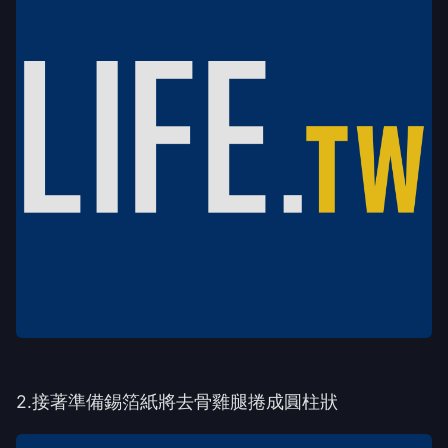
2.接著準備錫箔紙將去骨雞腿捲成圓柱狀