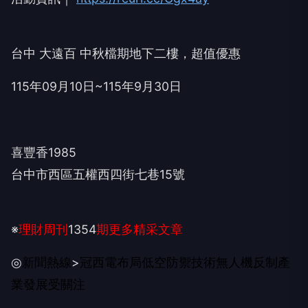
台中 大遠百 中秋檔期地下二樓，超值優惠
115
年
09
月
10
日
~115
年
9
月
30
日
喜豐香
1985
台中市西區五權西四街七巷
15
號
※
理財周刊
1354
期更多精采文章
◎
新聞熱線
>
冠西電布局低空防禦技術
無人機反制產
業發展受關注