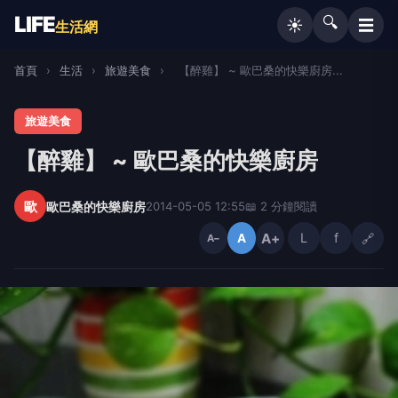
LIFE
🔍
☰
☀️
生活網
首頁
›
生活
›
旅遊美食
›
【醉雞】 ~ 歐巴桑的快樂廚房...
旅遊美食
【醉雞】 ~ 歐巴桑的快樂廚房
歐
歐巴桑的快樂廚房
2014-05-05 12:55
📖 2 分鐘閱讀
A+
L
f
🔗
A
A−