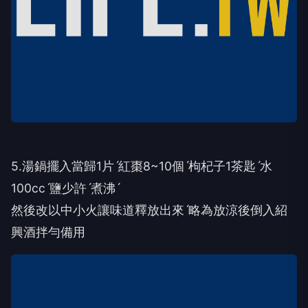
5.湯鍋擺入當歸1片ˊ紅棗8~10個ˊ枸杞子1茶匙ˊ水
100ccˊ鹽少許ˊ煮沸ˊ
然後改以中小火讓味道釋放出來ˊ略為放涼後倒入紹
興酒拌勻備用