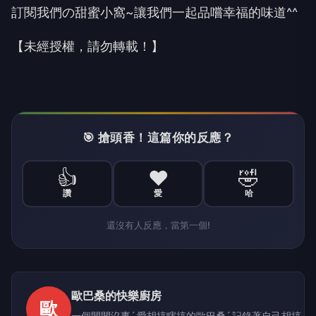
訂閱我們の甜蜜小窩~讓我們一起品嚐幸福的味道^^
【未經授權，請勿轉載！】
🎯 搶頭香！這篇你的反應？
👍
❤️
🤣
讚
愛
哈
還沒有人反應，當第一個!
歐巴桑的快樂廚房
歐
一個閒閒沒事ˊ 愛胡搞瞎搞的歐巴桑ˊ 記錄著自己胡搞