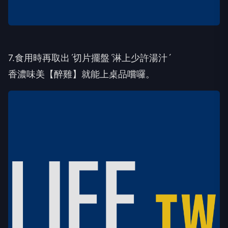
7.食用時再取出ˊ切片擺盤ˊ淋上少許湯汁ˊ
香濃味美【醉雞】就能上桌品嚐囉。