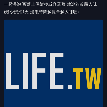
一起浸泡ˊ覆蓋上保鮮模或容器蓋ˊ放冰箱冷藏入味
(最少浸泡1天ˊ浸泡時間越長會越入味喔)