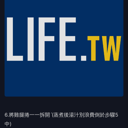
6.將雞腿捲一一拆開ˊ(蒸煮後湯汁別浪費倒於步驟5
中)