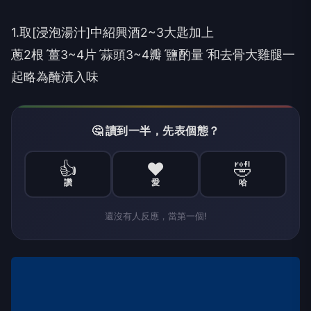
1.取[浸泡湯汁]中紹興酒2~3大匙加上
蔥2根ˊ薑3~4片ˊ蒜頭3~4瓣ˊ鹽酌量ˊ和去骨大雞腿一
起略為醃漬入味
🤔 讀到一半，先表個態？
👍
❤️
🤣
讚
愛
哈
還沒有人反應，當第一個!