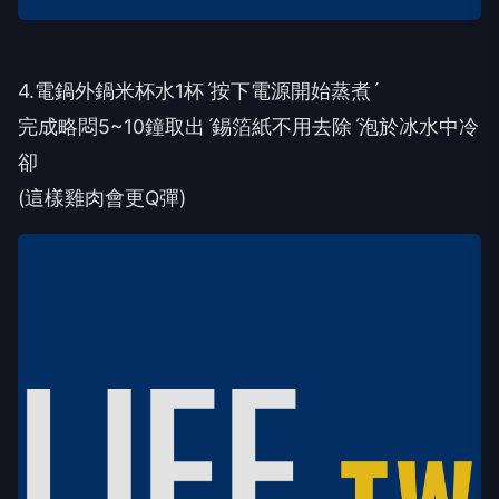
4.電鍋外鍋米杯水1杯ˊ按下電源開始蒸煮ˊ
完成略悶5~10鐘取出ˊ錫箔紙不用去除ˊ泡於冰水中冷
卻
(這樣雞肉會更Q彈)