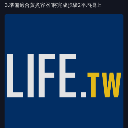
3.準備適合蒸煮容器ˊ將完成步驟2平均擺上