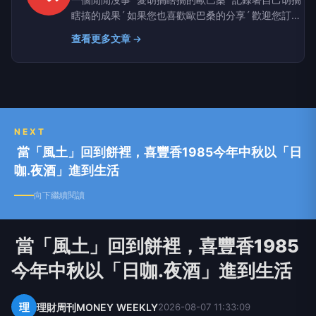
瞎搞的成果ˊ 如果您也喜歡歐巴桑的分享ˊ 歡迎您訂閱
我們の甜蜜小窩~讓我們一起品嚐幸福的味道^^
查看更多文章 →
http://aap123452001.pixnet.net/blog｜歡迎按讚
加入粉絲行列：
www.facebook.com/OuBaSangDeKuaiLeChuFang
｜ 邀稿/合作洽詢：
aap123452001@yahoo.com.tw
NEXT
當「風土」回到餅裡，喜豐香1985今年中秋以「日
咖.夜酒」進到生活
向下繼續閱讀
當「風土」回到餅裡，喜豐香1985
今年中秋以「日咖.夜酒」進到生活
理
理財周刊MONEY WEEKLY
2026-08-07 11:33:09