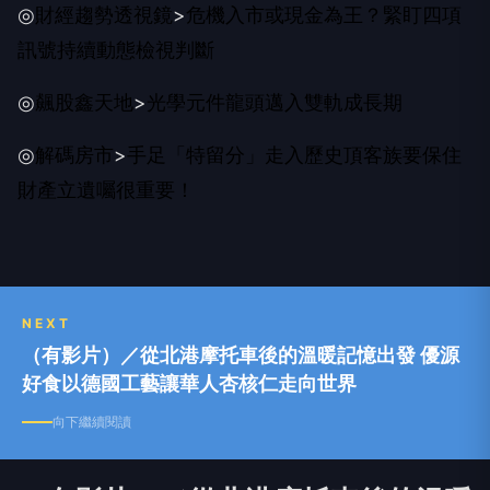
◎
財經趨勢透視鏡
>
危機入市或現金為王？
緊盯四項
訊號
持續動態檢視判斷
◎
飆股鑫天地
>
光學元件龍頭邁入雙軌成長期
◎
解碼房市
>
手足「特留分」走入歷史
頂客族要保住
財產
立遺囑很重要！
NEXT
（有影片）／從北港摩托車後的溫暖記憶出發 優源
好食以德國工藝讓華人杏核仁走向世界
向下繼續閱讀