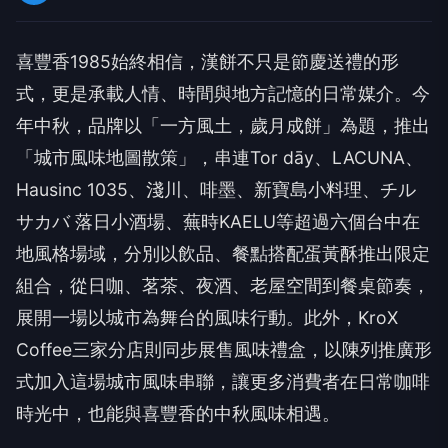
喜豐香
1985
始終相信，漢餅不只是節慶送禮的形
式，更是承載人情、時間與地方記憶的日常媒介。今
年中秋，品牌以「一方風土，歲月成餅」為題，推出
「城市風味地圖散策」，串連
Tor dāy
、
LACUNA
、
Hausinc 1035
、淺川、啡墨、新寶島小料理、チル
サカバ 落日小酒場、蕪時
KAELU
等超過六個台中在
地風格場域，分別以飲品、餐點搭配蛋黃酥推出限定
組合，從日咖、茗茶、夜酒、老屋空間到餐桌節奏，
展開一場以城市為舞台的風味行動。此外，
KroX
Coffee
三家分店則同步展售風味禮盒，以陳列推廣形
式加入這場城市風味串聯，讓更多消費者在日常咖啡
時光中，也能與喜豐香的中秋風味相遇。