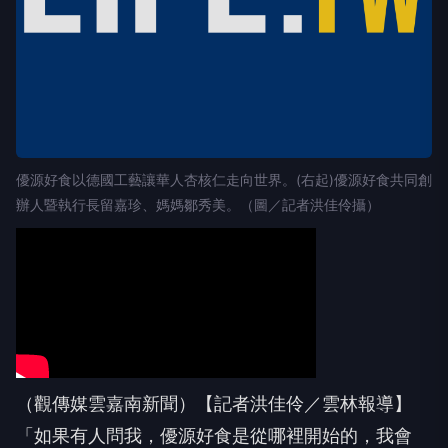
優源好食以德國工藝讓華人杏核仁走向世界。(右起)優源好食共同創
辦人暨執行長留嘉珍、媽媽鄒秀美。（圖／記者洪佳伶攝）
（觀傳媒雲嘉南新聞）【記者洪佳伶／雲林報導】
「如果有人問我，優源好食是從哪裡開始的，我會