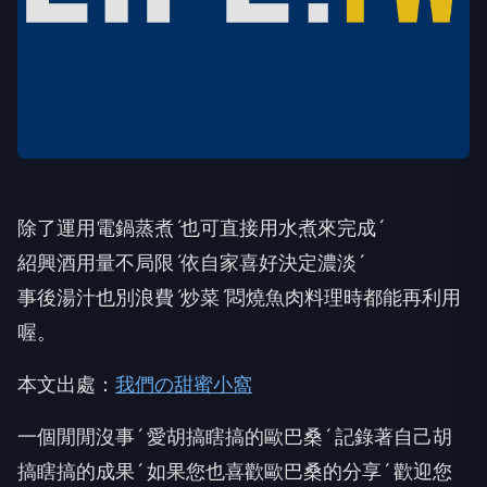
除了運用電鍋蒸煮ˊ也可直接用水煮來完成ˊ
紹興酒用量不局限ˊ依自家喜好決定濃淡ˊ
事後湯汁也別浪費ˊ炒菜ˊ悶燒魚肉料理時都能再利用
喔。
本文出處：
我們の甜蜜小窩
一個閒閒沒事ˊ 愛胡搞瞎搞的歐巴桑ˊ 記錄著自己胡
搞瞎搞的成果ˊ 如果您也喜歡歐巴桑的分享ˊ 歡迎您