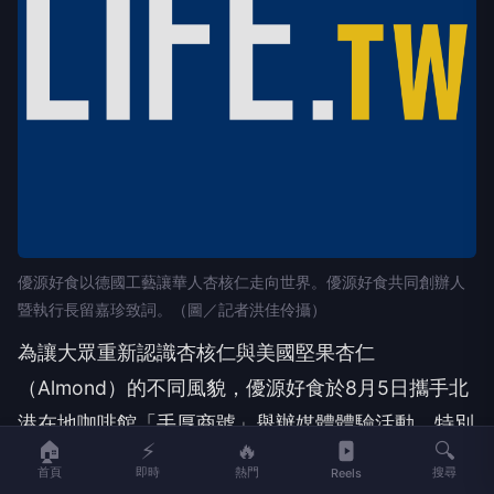
優源好食以德國工藝讓華人杏核仁走向世界。優源好食共同創辦人
暨執行長留嘉珍致詞。（圖／記者洪佳伶攝）
為讓大眾重新認識杏核仁與美國堅果杏仁
（Almond）的不同風貌，優源好食於8月5日攜手北
港在地咖啡館「手厚商號」舉辦媒體體驗活動。特別
🏠
⚡
🔥
🔍
邀請雲林縣副縣長謝淑亞、議員蔡岳儒、北港鎮長參
首頁
即時
熱門
搜尋
Reels
選人吳雅雯、巨人高中總校長林山章、音樂吉他達人