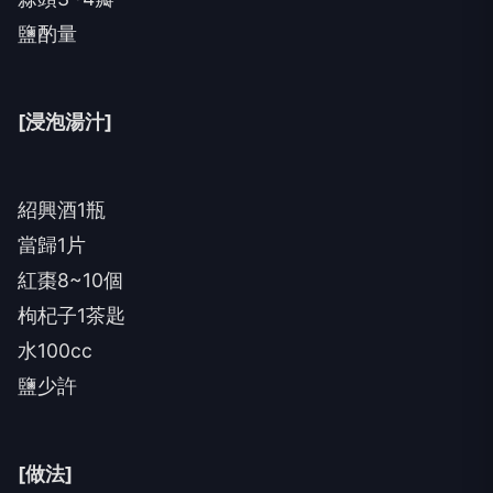
鹽酌量
[浸泡湯汁]
紹興酒1瓶
當歸1片
紅棗8~10個
枸杞子1茶匙
水100cc
鹽少許
[做法]