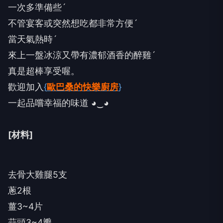
一次多準備些ˊ
不管宴客或突然想吃都非常方便ˊ
當天氣熱時ˊ
來上一盤冰涼又帶有濃郁酒香的醉雞ˊ
真是超棒享受喔。
歡迎加入
{
歐巴桑的快樂廚房
}
一起品嚐幸福的味道 ◕‿◕
[材料]
去骨大雞腿5支
蔥2根
薑3~4片
蒜頭3~4瓣