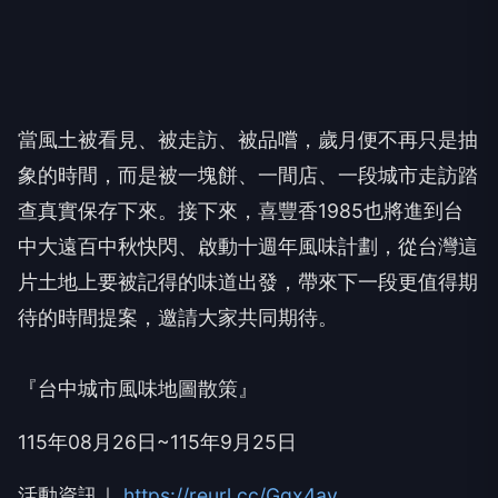
當風土被看見、被走訪、被品嚐，歲月便不再只是抽
象的時間，而是被一塊餅、一間店、一段城市走訪踏
查真實保存下來。接下來，喜豐香
1985
也將進到台
中大遠百中秋快閃、啟動十週年風味計劃，從台灣這
片土地上要被記得的味道出發，帶來下一段更值得期
待的時間提案，邀請大家共同期待。
『台中城市風味地圖散策』
115
年
08
月
26
日
~115
年
9
月
25
日
活動資訊｜
https://reurl.cc/Ggx4ay