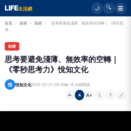
LIFE
🔍
☰
🌙
生活網
首頁
›
財經
›
財經
›
思考要避免淺薄、無效率的空轉｜《零秒思
考...
財經
思考要避免淺薄、無效率的空轉｜
《零秒思考力》悅知文化
悅
悅知文化
2015-02-07 08:30
📖 14 分鐘閱讀
A+
L
f
🔗
A
A−