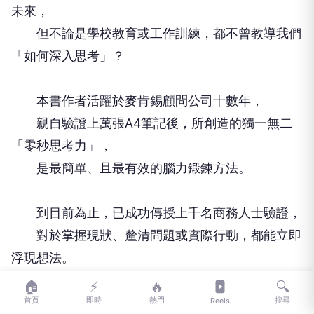
未來，
但不論是學校教育或工作訓練，都不曾教導我們
「如何深入思考」？
本書作者活躍於麥肯錫顧問公司十數年，
親自驗證上萬張A4筆記後，所創造的獨一無二
「零秒思考力」，
是最簡單、且最有效的腦力鍛鍊方法。
到目前為止，已成功傳授上千名商務人士驗證，
對於掌握現狀、釐清問題或實際行動，都能立即
浮現想法。
即使是人生突如其來的變化，也能面對及預測未
🏠
⚡
🔥
🔍
首頁
即時
熱門
搜尋
來。
Reels