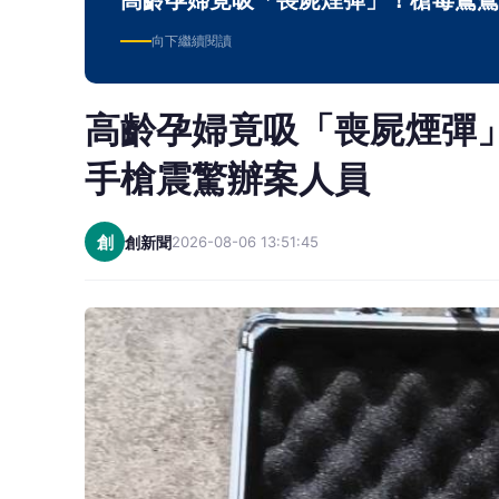
高齡孕婦竟吸「喪屍煙彈」！槍毒鴛鴦
向下繼續閱讀
高齡孕婦竟吸「喪屍煙彈
手槍震驚辦案人員
創
創新聞
2026-08-06 13:51:45