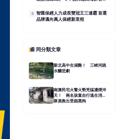
笑：辦一場有多難？
智匯保經人力成長雙冠王三連霸 首選
5
品牌邁向萬人保經新里程
📰 同分類文章
新北高中生溺斃！ 三峽河跳
水釀悲劇
南澳民宅火警火勢兇猛濃煙沖
天！ 兩名孩童自行逃生消防
隊員救出受困黑狗