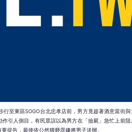
步行至東區SOGO台北忠孝店前，男方竟趁著酒意當街與
動作引人側目，有民眾誤以為男方在「撿屍」急忙上前阻
有要提告，最後依公然猥褻罪嫌將男子送辦。