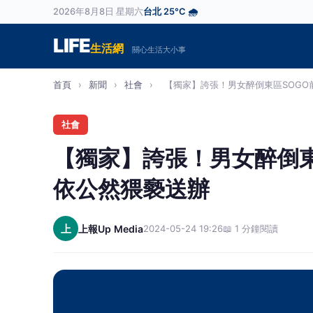
2026年8月8日 星期六
台北 25°C 🌧️
LIFE
生活網
關心生活大小事
首頁
›
新聞
›
社會
›
【獨家】誇張！男女醉倒東區SOGO前
社會
【獨家】誇張！男女醉倒東
依公然猥褻送辦
上
上報Up Media
2024-05-24 19:26
📖 1 分鐘閱讀