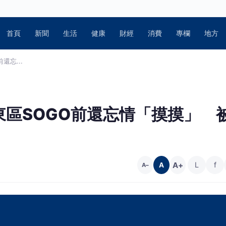
首頁
新聞
生活
健康
財經
消費
專欄
地方
還忘...
區SOGO前還忘情「摸摸」 
A+
L
f
A
A−