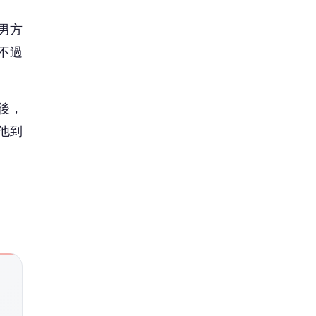
男方
不過
後，
他到