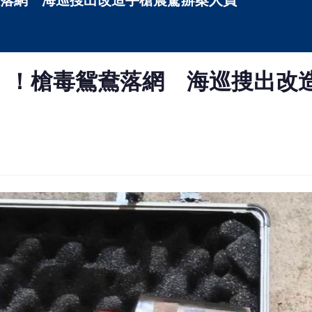
落網 海巡搜出改造手槍震驚辦案人員
」！槍毒鴛鴦落網 海巡搜出改