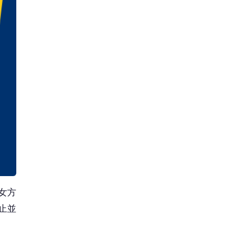
女方
止並