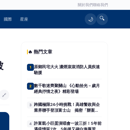
關於我們
聯絡我們
🔍
🌙
國際
星座
🔥 熱門文章
被
原鄉民宅大火 濃煙滾滾消防人員疾速
1
馳援
數千歌迷齊聚關山 《心動拾光－歲月
2
經典抒情之夜》精彩登場
🔗
跨國極限24小時挑戰！高雄警政與企
3
業界聯手登頂富士山 揭密「辦案與
創業」背後的鋼鐵毅力
許富凱小巨蛋演唱會一波三折！5年前
4
遇疫情延2次 5年後又碰白海豚苦