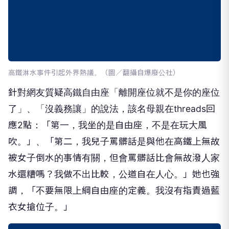
高鐵淋水事件引起外界熱議。（圖／翻攝自爆廢公社）
針對網友質疑高鐵自由座「離開座位就不是你的座位
了」、「沒義務讓」的說法，該名母親在threads回
應2點：「第一，我坐的是自由座，不是在玩大風
吹。」、「第二，我兒子罵髒話是與他在高鐵上無故
被女子倒水的事情有關，但會罵髒話比會無故潑人家
水還糟嗎？我做不出比較，公道自在人心。」她也強
調，「不要無限上綱自由座的定義。我沒有指責過藍
衣女搶位子。」