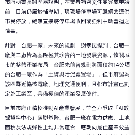
市府秘書長謝孝昆說明，在業者補齊文件並完成申請
前，目前仍屬於輔導期，現現場停車場可繼續營運供
市民停放，絕無直接將停車場收回或強制中斷營運之
情事。
針對「台肥一廠」未來的規劃，謝孝昆提到，台肥一
廠與二廠皆為基隆極其珍貴的土地發展資源，攸關城
市的整體產業布局。台肥先前曾規劃將面積約14公頃
的台肥一廠作為「土資與污泥處置場」，但市府認為
該區鄰近協核電廠、地理交通便利，且都市計畫已劃
定為工業區，具備極佳的產業發展條件。
目前市府正積極推動AI產業發展，並全力爭取「AI數
據資料中心」落腳基隆。台肥一廠在電力供應、土地
面積及法規彈性上均非常適合，應朝向最佳產業效益