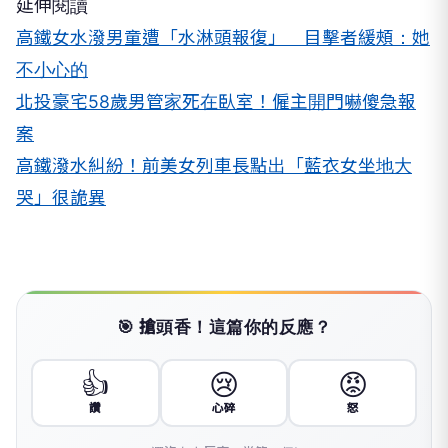
延伸閱讀
高鐵女水潑男童遭「水淋頭報復」 目擊者緩頰：她
不小心的
北投豪宅58歲男管家死在臥室！僱主開門嚇傻急報
案
高鐵潑水糾紛！前美女列車長點出「藍衣女坐地大
哭」很詭異
🎯 搶頭香！這篇你的反應？
👍
😢
😡
讚
心碎
怒