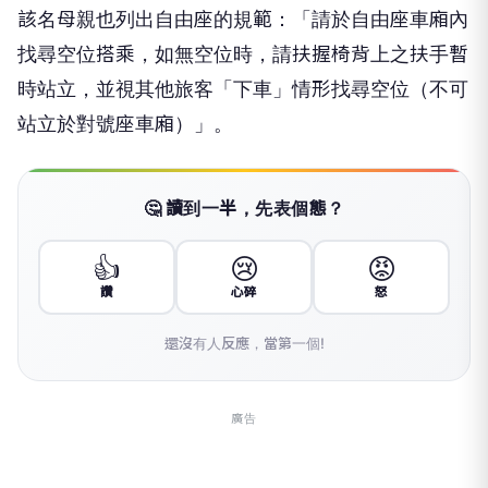
該名母親也列出自由座的規範：「請於自由座車廂內
找尋空位搭乘，如無空位時，請扶握椅背上之扶手暫
時站立，並視其他旅客「下車」情形找尋空位（不可
站立於對號座車廂）」。
🤔 讀到一半，先表個態？
👍
😢
😡
讚
心碎
怒
還沒有人反應，當第一個!
廣告