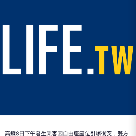
高鐵8日下午發生乘客因自由座座位引爆衝突，雙方