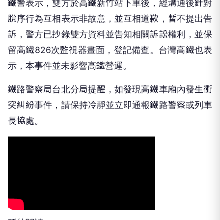
鐵警表示，雙方於高鐵新竹站下車後，經溝通後針對
脫序行為互相表示非故意，並互相道歉，暫不提出告
訴，警方已抄錄雙方資料並告知相關訴訟權利，並保
留高鐵826次監視器畫面，登記備查。台灣高鐵也表
示，本事件並未影響高鐵營運。
鐵路警察局台北分局提醒，如發現高鐵車廂內發生衝
突糾紛事件，請保持冷靜並立即通報鐵路警察或列車
長協處。