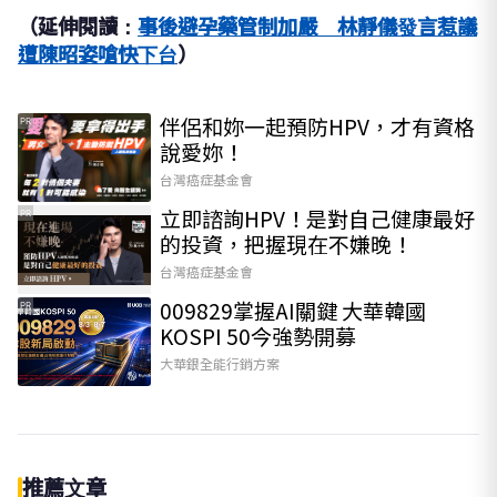
（延伸閱讀：
事後避孕藥管制加嚴 林靜儀發言惹議
遭陳昭姿嗆快下台
）
伴侶和妳一起預防HPV，才有資格
PR
說愛妳！
台灣癌症基金會
立即諮詢HPV！是對自己健康最好
PR
的投資，把握現在不嫌晚！
台灣癌症基金會
009829掌握AI關鍵 大華韓國
PR
KOSPI 50今強勢開募
大華銀全能行銷方案
推薦文章