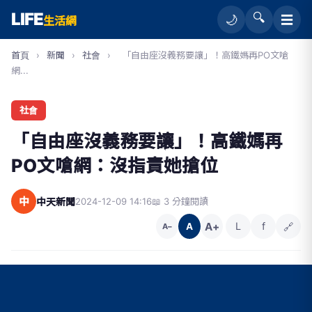
LIFE
🔍
☰
🌙
生活網
首頁
›
新聞
›
社會
›
「自由座沒義務要讓」！高鐵媽再PO文嗆
網...
社會
「自由座沒義務要讓」！高鐵媽再
PO文嗆網：沒指責她搶位
中
中天新聞
2024-12-09 14:16
📖 3 分鐘閱讀
A+
L
f
🔗
A
A−