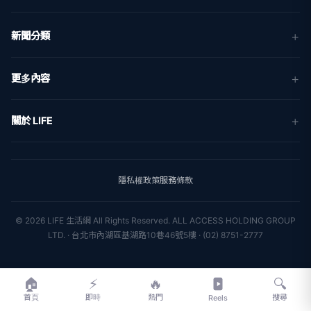
新聞分類
新聞
更多內容
生活
地方新聞
健康
關於 LIFE
國際新聞
財經
合作夥伴
星座運勢
消費
關於我們
隱私權政策
服務條款
新聞人物
專欄
聯絡我們
新聞組織
© 2026 LIFE 生活網 All Rights Reserved.
ALL ACCESS HOLDING GROUP
LTD. · 台北市內湖區基湖路10巷46號5樓 · (02) 8751-2777
🏠
⚡
🔥
🔍
首頁
即時
熱門
搜尋
Reels