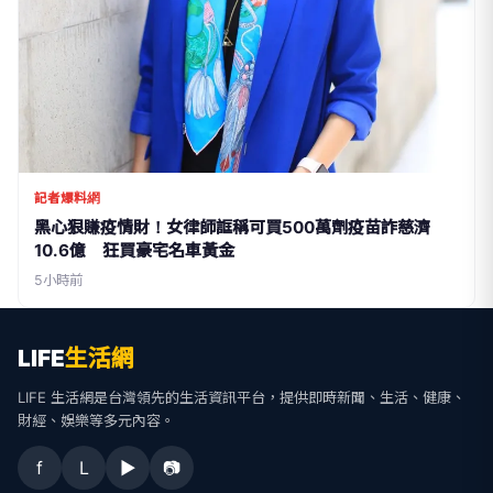
記者爆料網
黑心狠賺疫情財！女律師誆稱可買500萬劑疫苗詐慈濟
10.6億 狂買豪宅名車黃金
5小時前
LIFE
生活網
LIFE 生活網是台灣領先的生活資訊平台，提供即時新聞、生活、健康、
財經、娛樂等多元內容。
f
L
▶
📷