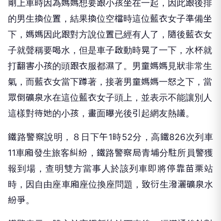
剛上車時因為媽媽想要跟小孩坐在一起，因此跟後排
的男生換位置，結果換位空檔時這位藍衣女子準備坐
下，媽媽因此跟對方說位置已經有人了，隨後藍衣女
子就聲稱要喝水，但是車子啟動時晃了一下，水杯就
打翻害小孩的頭跟衣服都濕了。男童媽媽見狀非常生
氣，而藍衣女當下蹲著，接著男童媽媽一怒之下，當
眾倒礦泉水在這位藍衣女子頭上，並表示不能讓別人
這樣對待她的小孩，畫面曝光後引起網友熱議。
鐵路警察說明，８日下午1時52分，高鐵826次列車
11車廂發生旅客糾紛，鐵路警察局青埔分駐所員警獲
報到場，查明雙方當事人於該列車即將停靠苗栗站
時，因自由座車廂座位換座問題，致衍生潑灑礦泉水
紛爭。