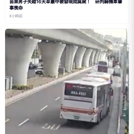
苗栗男子失蹤16天草叢中被發現成腐屍！ 研判騎機車肇
事喪命
8小時前