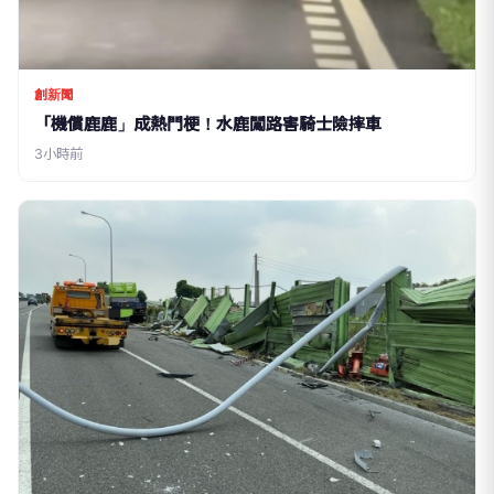
創新聞
「機償鹿鹿」成熱門梗！水鹿闖路害騎士險摔車
3小時前