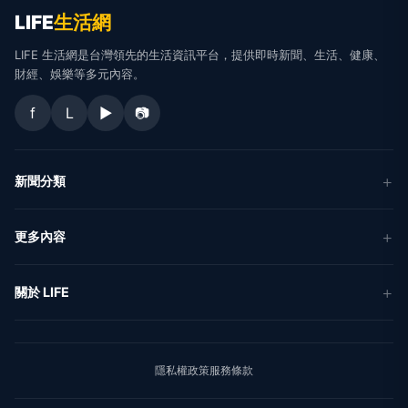
LIFE
生活網
LIFE 生活網是台灣領先的生活資訊平台，提供即時新聞、生活、健康、
財經、娛樂等多元內容。
f
L
▶
📷
新聞分類
新聞
更多內容
生活
地方新聞
健康
關於 LIFE
國際新聞
財經
合作夥伴
星座運勢
消費
關於我們
隱私權政策
服務條款
新聞人物
專欄
聯絡我們
新聞組織