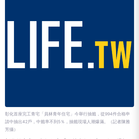
彰化首座完工青宅「員林青年住宅」今舉行抽籤，從994件合格申
請中抽出42戶，中籤率不到5％，抽籤現場人潮爆滿。（記者陳雅
芳攝）