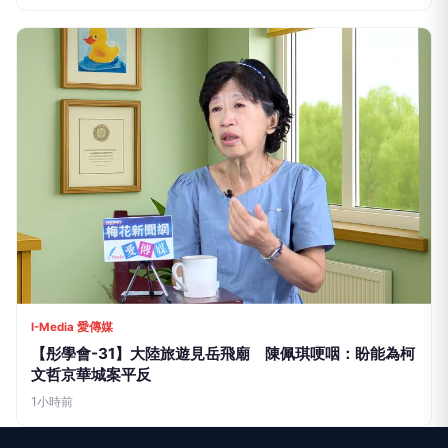
I-Media 愛傳媒
【彤學會-31】大陸旅遊見岳飛廟 陳佩琪哽咽：盼能為柯
文哲京華城案平反
1小時前