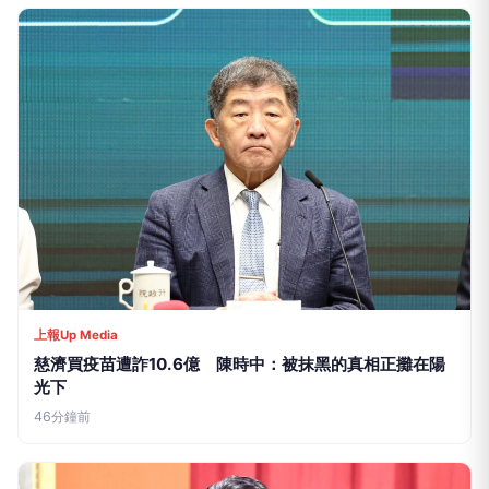
上報Up Media
慈濟買疫苗遭詐10.6億 陳時中：被抹黑的真相正攤在陽
光下
46分鐘前