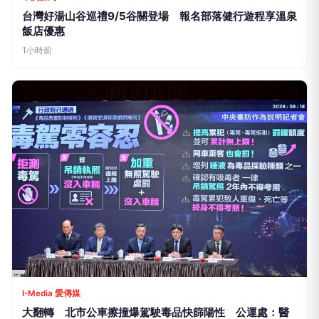
台灣好湯山谷巡禮9/5谷關登場 報名部落健行遊程享溫泉
飯店優惠
1小時前
I-Media 愛傳媒
大翻轉 北市公車擦撞爆駕駛毒品快篩陽性 公運處：醫