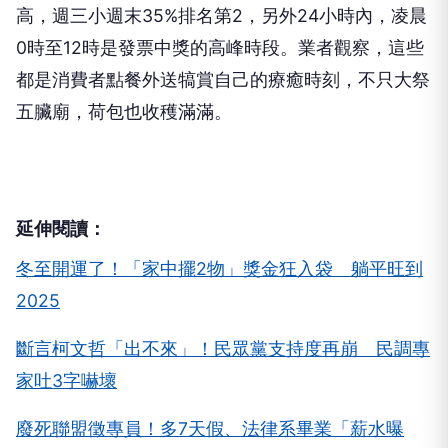
高，週三小週末35%排名第2，另外24小時內，凌晨
0時至12時是發票中獎的高峰時段。業者觀察，這些
都是消費者點餐外送犒賞自己的療癒時刻，不只大祭
五臟廟，荷包也收穫滿滿。
延伸閱讀：
冬至開運了！「家中擺2物」獎金狂入袋 躺平旺到
2025
斷言柯文哲「出不來」！民眾黨支持度再崩 民調專
家吐3字嚇壞
廢死聯盟徵專員！多7天假、法律系畢業「薪水曝