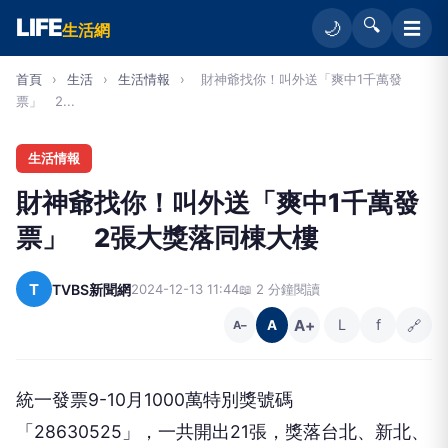
LIFE
🔍
☰
🌙
生活網
首頁
›
生活
›
生活情報
›
財神爺找你！叫外送「爽中1千萬發
票」 2...
生活情報
財神爺找你！叫外送「爽中1千萬發
票」 2張大獎落同棟大樓
T
TVBS新聞網
2024-12-13 11:44
📖 2 分鐘閱讀
A+
L
f
🔗
A
A−
統一發票9-10月1000萬特別獎號碼
「28630525」，一共開出21張，獎落台北、新北、