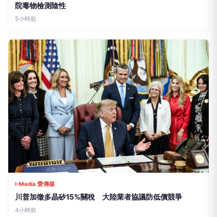
院毒物檢測陰性
5小時前
I-Media 愛傳媒
川普加徵多晶矽15%關稅 大陸業者協議防低價競爭
4小時前