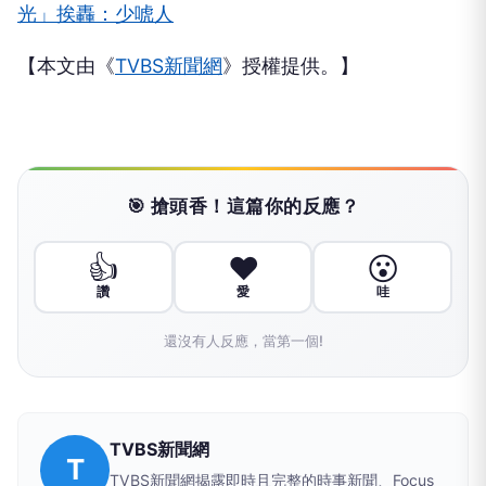
光」挨轟：少唬人
【本文由《
TVBS新聞網
》授權提供。】
🎯 搶頭香！這篇你的反應？
👍
❤️
😮
讚
愛
哇
還沒有人反應，當第一個!
TVBS新聞網
T
TVBS新聞網揭露即時且完整的時事新聞、Focus