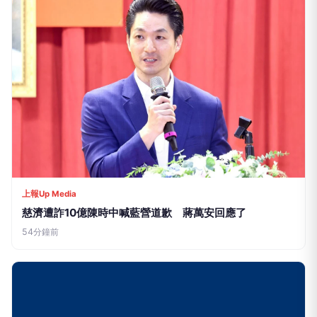
上報Up Media
慈濟遭詐10億陳時中喊藍營道歉 蔣萬安回應了
54分鐘前