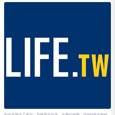
彰化首座完工青宅「員林青年住宅」今舉行抽籤，從994件合格申