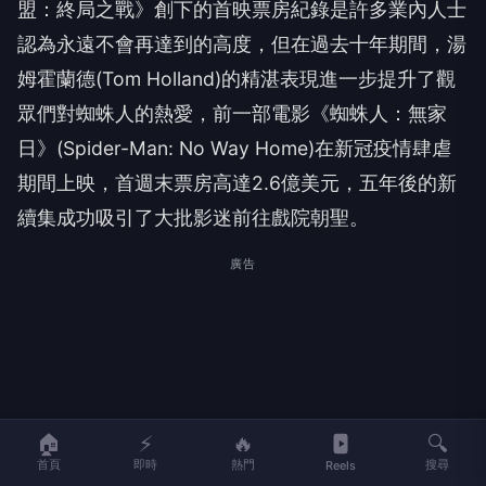
盟：終局之戰》創下的首映票房紀錄是許多業內人士
認為永遠不會再達到的高度，但在過去十年期間，湯
姆霍蘭德(Tom Holland)的精湛表現進一步提升了觀
眾們對蜘蛛人的熱愛，前一部電影《蜘蛛人：無家
日》(Spider-Man: No Way Home)在新冠疫情肆虐
期間上映，首週末票房高達2.6億美元，五年後的新
續集成功吸引了大批影迷前往戲院朝聖。
廣告
🏠
⚡
🔥
🔍
首頁
即時
熱門
搜尋
Reels