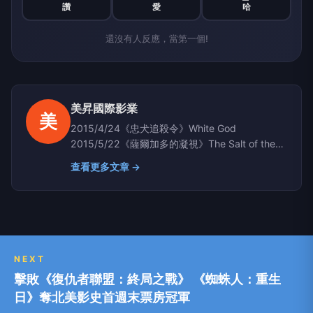
讚
愛
哈
還沒有人反應，當第一個!
美昇國際影業
美
2015/4/24《忠犬追殺令》White God
2015/5/22《薩爾加多的凝視》The Salt of the
Earth
查看更多文章 →
NEXT
擊敗《復仇者聯盟：終局之戰》 《蜘蛛人：重生
日》奪北美影史首週末票房冠軍