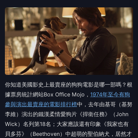
你知道美國影史上最賣座的狗狗電影是哪一部嗎？根
據票房統計網站Box Office Mojo，
1974年至今有狗
參與演出最賣座的電影排行榜
中，去年由基哥（基努
李維）演出的鐵漢柔情愛狗片《捍衛任務》（John
Wick）名列第18名；大家應該還有印象《我家也有
貝多芬》（Beethoven）中超萌的聖伯納犬，居然才