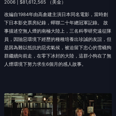
2006 | $81,612,565 （美金）
改編自1984年由高倉建主演日本同名電影，當時創
下日本影史票房紀錄，蟬聯二十年總冠軍記錄。 故
事描述空無人煙的南極大陸上，三名科學研究遠征隊
員，因險惡環境下經歷的種種培養出珍誠的友誼，但
是因為難以抵抗的惡劣氣候，被迫留下忠心的雪橇狗
群繼續向前走，在零下冰封的大陸，這群小狗在了無
人煙環境下努力求生6個月的感人故事。