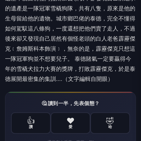
的遺產是一隊冠軍雪橇狗隊，共有八隻，原來是他的
生母留給他的遺物。城市鄉巴佬的泰德，完全不懂得
如何駕馭這八條狗，一度還想把他們賣了走人，不過
後來卻又發現自己居然有個怪老頭的白人老爸霹靂傑
克﹝詹姆斯科本飾演﹞，無奈的是，霹靂傑克只想這
一隊冠軍狗並不想要兒子。 泰德賭氣一定要贏得今
年的雪橇犬拉力大賽的獎牌，打敗霹靂傑克，於是泰
德展開最密集的集訓....（文字編輯自開眼）
🤔 讀到一半，先表個態？
👍
❤️
🤣
讚
愛
哈