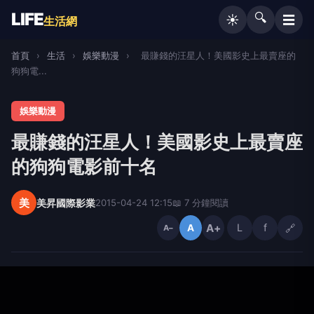
LIFE
🔍
☰
☀️
生活網
首頁
›
生活
›
娛樂動漫
›
最賺錢的汪星人！美國影史上最賣座的
狗狗電...
娛樂動漫
最賺錢的汪星人！美國影史上最賣座
的狗狗電影前十名
美
美昇國際影業
2015-04-24 12:15
📖 7 分鐘閱讀
A+
L
f
🔗
A
A−