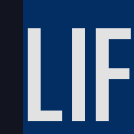
台中七期豪宅中的「新朗日匯
整起案件的關鍵被告，也是去年1月的「台北