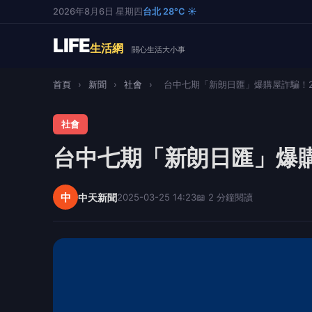
2026年8月6日 星期四
台北 28°C ☀️
LIFE
生活網
關心生活大小事
首頁
›
新聞
›
社會
›
台中七期「新朗日匯」爆購屋詐騙！20
社會
台中七期「新朗日匯」爆購
中
中天新聞
2025-03-25 14:23
📖 2 分鐘閱讀