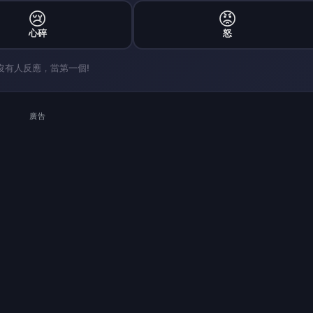
，吸引不少有錢人投資位於台中市西屯區的「新朗日匯」
到5千萬，其餘當作預扣利息及其他費用，到期日可選擇拿
0人各投資至少3千萬進去，但到後來這些人都沒有拿到任
由承辦檢察官指揮法務部調查局台中市調查處調查中，民
蒐集相關事證，提出告訴」。