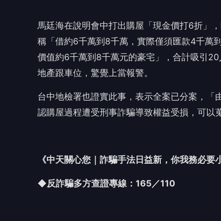
《中天關心您｜詐騙手法日益新，你我務必要
◆反詐騙多方查證專線：165／110
延伸閱讀
新北泰山農會理監事選舉涉賄選 檢方複訊2人
竹聯幫主又生變！今傳「叩頭」劉振南接掌 
新北警治安滿意度創新高！ 「三大策略」獲
🎯 