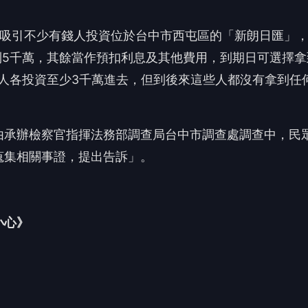
小心》
交保
白狼駁斥：有人亂放話！
近9成民眾肯定
搶頭香！這篇你的反應？