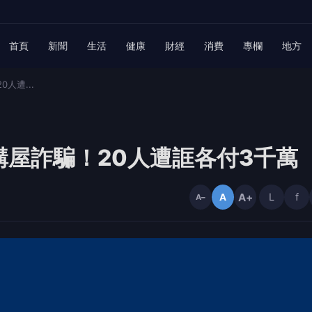
首頁
新聞
生活
健康
財經
消費
專欄
地方
人遭...
屋詐騙！20人遭誆各付3千萬
A+
L
f
A
A−