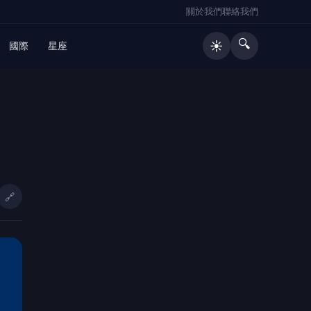
關於我們
聯絡我們
🔍
☀️
國際
星座
🔥 熱門文章
AI毒窟藏偏僻聚落！台南藥頭送「鬼
1
火打火機」攬客 警攻堅驚見電子娃
娃
🔗
機場捷運橘線加速推進 捷工局赴大
2
里、霧峰現勘打造大台中路網
花蓮市大本交通主題公園將開放 魏
3
嘉彥：融合教育與寵物友善空間
周曉涵挑戰秋香獲胡瓜力讚！台語
4
「講歪也自然」成亮點 陳亞蘭：她