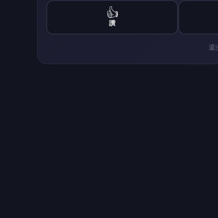
馬廷海在說明會中打出購屋「現金價打6折」
稱「借約6千萬到8千萬，實際僅須匯款4千萬
價值約6千萬到8千萬元的豪宅」，合計吸引2
地產跟車位，驚覺上當報警。
台中地檢署也證實此事，表示全案已分案，「
認購屋過程遭受刑事詐騙導致權益受損，可以