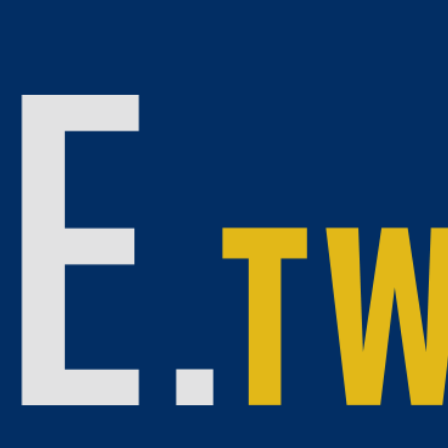
」，爆10億購屋詐騙。
（圖／民眾提供）
天空塔掏空案」的同一位被告，在「碩河開發」當董事兼副