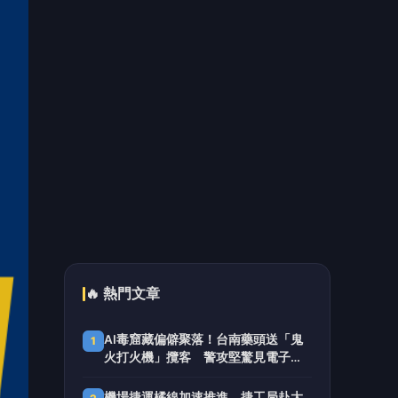
不笑場的
盼恢復花蓮南濱、北濱公園原名 魏
5
嘉賢：未來將串聯建構完整河海廊道
📰 同分類文章
香港盜刷手1／抽成45%！港男
3度來台爽撈百萬 買房下斡先
住看守所
香港盜刷手2／拒交手機遭無保
請回 港男狂問陸籍友人「如
何離境」