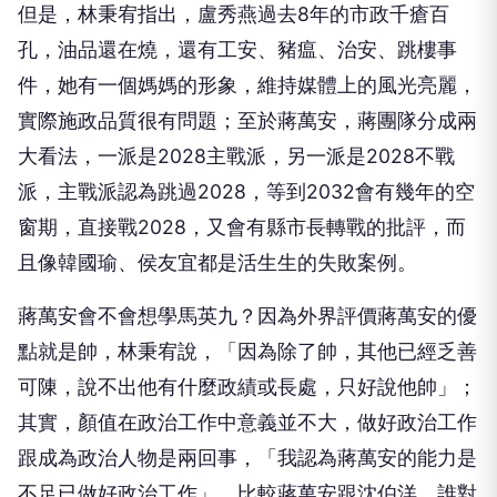
但是，林秉宥指出，盧秀燕過去8年的市政千瘡百
孔，油品還在燒，還有工安、豬瘟、治安、跳樓事
件，她有一個媽媽的形象，維持媒體上的風光亮麗，
實際施政品質很有問題；至於蔣萬安，蔣團隊分成兩
大看法，一派是2028主戰派，另一派是2028不戰
派，主戰派認為跳過2028，等到2032會有幾年的空
窗期，直接戰2028，又會有縣市長轉戰的批評，而
且像韓國瑜、侯友宜都是活生生的失敗案例。
蔣萬安會不會想學馬英九？因為外界評價蔣萬安的優
點就是帥，林秉宥說，「因為除了帥，其他已經乏善
可陳，說不出他有什麼政績或長處，只好說他帥」；
其實，顏值在政治工作中意義並不大，做好政治工作
跟成為政治人物是兩回事，「我認為蔣萬安的能力是
不足已做好政治工作」，比較蔣萬安跟沈伯洋，誰對