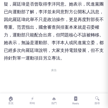
疑，羅廷瑋是否曾取得李洋同意。她表示，民進黨團
已向運動部了解，李洋並未同意對方公開私人訊息，
因此羅廷瑋此舉不只是政治操作，更是再度對部長不
尊重。范雲指出，國會審查與排案本來就是召委權
力，運動部只能配合出席，但問題核心不該被轉移。
她表示，無論是運動部、李洋本人或民進黨立委，都
已經多次向羅廷瑋說明，大家支持電競發展，但不支
持針對單一運動項目另立專法。
廣告
🏠
⚡
🔥
🔍
首頁
即時
熱門
搜尋
Reels