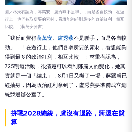
圖／林秉宥認為，蔣萬安、盧秀燕不是聯手，而是各自較勁；在遊
行上，他們各取所要的素材，看誰能夠得到最多的政治紅利，相互
比較。（蔣萬安臉書）
「我反而覺得
蔣萬安
、
盧秀燕
不是聯手，而是各自較
勁」，「在遊行上，他們各取所要的素材，看誰能夠
得到最多的政治紅利，相互比較」；林秉宥認為，
725凱道活動，很清楚可以看到鄭麗文的變化，她其
實就是一個「結束」，8月1日又辦了一場，蔣跟盧已
經抽身，因為政治紅利拿到了，盧秀燕要準備成立總
統競選辦公室了。
拚戰2028總統，盧沒有退路，蔣還在盤
算