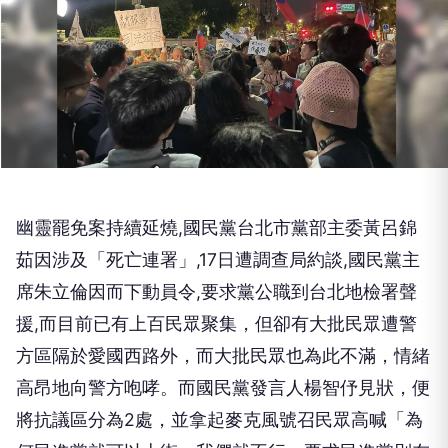
幽靈罷免案持續延燒,國民黨台北市黨部主委黃呂錦
茹因涉及「死亡連署」,17日遭調查局約談,國民黨主
席朱立倫因而下動員令,要求黨公職到台北地檢署聲
援,而目前已有上百民眾聚集，但卻有大批民眾遭警
方區隔於愛國西路外，而大批民眾也為此不滿，情緒
高昂地向警方咆哮。而國民黨發言人楊智伃見狀，便
將抗議區分為2處，並拿起麥克風號召民眾高喊「為