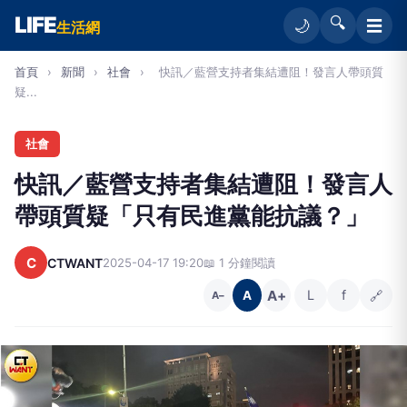
LIFE
🔍
☰
🌙
生活網
首頁
›
新聞
›
社會
›
快訊／藍營支持者集結遭阻！發言人帶頭質
疑...
社會
快訊／藍營支持者集結遭阻！發言人
帶頭質疑「只有民進黨能抗議？」
C
CTWANT
2025-04-17 19:20
📖 1 分鐘閱讀
A+
L
f
🔗
A
A−