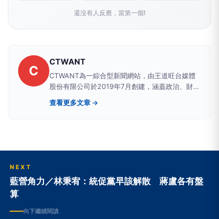
還沒有人反應，當第一個!
CTWANT
C
CTWANT為一綜合型新聞網站，由王道旺台媒體
股份有限公司於2019年7月創建，涵蓋政治、財
經、社會、娛樂、漂亮、生活、國際、影音等八大
查看更多文章 →
類別，提供獨家新聞及豐富內容，未來將企劃更多
精采專題，讓您一手掌握最新資訊！
NEXT
藍營角力／林秉宥：統促黨早該解散 蔣盧各有盤
算
向下繼續閱讀