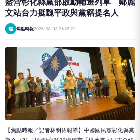
藍營彰化縣黨部啟動輔選列車 鄭麗
文站台力挺魏平政與黨籍提名人
焦
焦點時報
2026-08-03 21:28:22
【焦點時報／記者林明佑報導】中國國民黨彰化縣黨