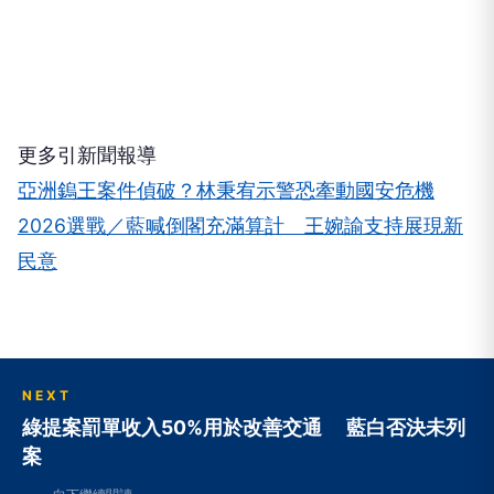
更多引新聞報導
亞洲鎢王案件偵破？林秉宥示警恐牽動國安危機
2026選戰／藍喊倒閣充滿算計 王婉諭支持展現新
民意
NEXT
綠提案罰單收入50%用於改善交通 藍白否決未列
案