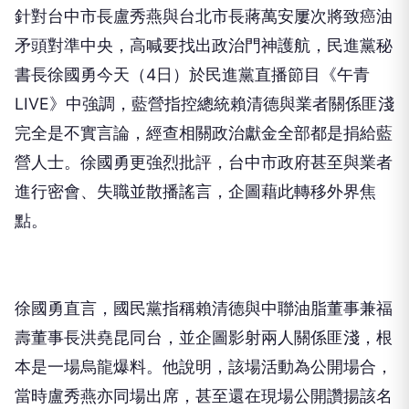
針對台中市長盧秀燕與台北市長蔣萬安屢次將致癌油
矛頭對準中央，高喊要找出政治門神護航，民進黨秘
書長徐國勇今天（4日）於民進黨直播節目《午青
LIVE》中強調，藍營指控總統賴清德與業者關係匪淺
完全是不實言論，經查相關政治獻金全部都是捐給藍
營人士。徐國勇更強烈批評，台中市政府甚至與業者
進行密會、失職並散播謠言，企圖藉此轉移外界焦
點。
徐國勇直言，國民黨指稱賴清德與中聯油脂董事兼福
壽董事長洪堯昆同台，並企圖影射兩人關係匪淺，根
本是一場烏龍爆料。他說明，該場活動為公開場合，
當時盧秀燕亦同場出席，甚至還在現場公開讚揚該名