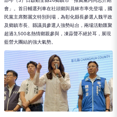
部今（3）日啟動全縣26鄉鎮市「推薦黨內同志介紹
會」。首日輔選列車在社頭鄉與員林市率先登場，國
民黨主席鄭麗文特別到場，為彰化縣長參選人魏平政
及鄉鎮市長、縣議員參選人強勢站台，兩場活動匯聚
超過3,500名熱情鄉親參與，凍蒜聲不絕於耳，展現
藍營大團結的強大氣勢。