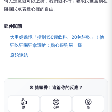
何民進黨就可以上街，我們就不行」要求民進黨別在
阻攔民眾表達心聲的自由。
延伸閱讀
大甲媽遶境「搜刮150罐飲料、20包餅乾」！他
狂吃狂喝狂拿還嗆：點心跟狗屎一樣
原始連結
🎯 搶頭香！這篇你的反應？
👍
😢
😡
讚
心碎
怒