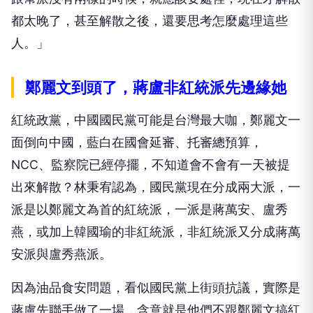
都太晚了，甚至解散之後，還要思考怎麼處理這些
人。」
鄭麗文到頭了，蔣盧非紅統派先邊緣她
紅統政黨，中國國民黨可能是台灣最大咖，鄭麗文一
面倒向中國，藍白在國會延審、托審總預算，
NCC、監察院已經停擺，不知道會不會有一天被提
出來解散？林秉宥認為，國民黨現在分成兩大派，一
派是以鄭麗文為首的紅統派，一派是蔣萬安、盧秀
燕，或加上韓國瑜的非紅統派，非紅統派又分成蔣萬
安派與盧秀燕派。
因為油品食安問題，看似國民黨上街頭抗議，實際是
蔣盧先聯手做了一場，含意就是他們不跟鄭麗文搞紅