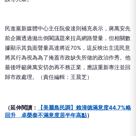
民進黨新媒體中心主任阮俊達則補充表示，蔣萬安先
前企圖透過拋出倒閣議題來拉高網路聲量，但相關數
據顯示其負面聲量高達將近70%，這反映出主流民意
將其行為視為為了掩蓋市政缺失所做的政治作秀。他
最後呼籲蔣萬安切勿再不務正業，應該重新專注並回
歸市政處理。（責任編輯：王晨芝）
（延伸閱讀：
【美麗島民調】賴清德滿意度44.7%略
回升 卓榮泰不滿意度居半年高點
）