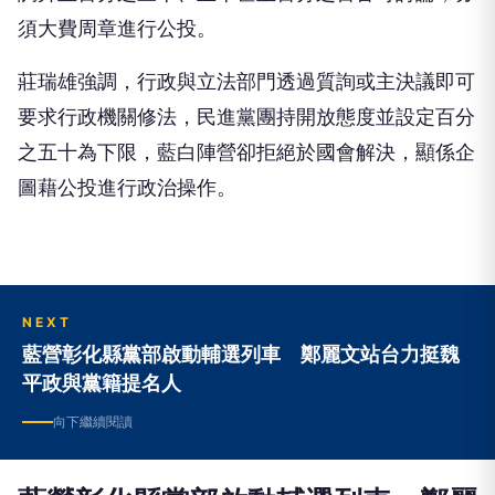
須大費周章進行公投。
莊瑞雄強調，行政與立法部門透過質詢或主決議即可
要求行政機關修法，民進黨團持開放態度並設定百分
之五十為下限，藍白陣營卻拒絕於國會解決，顯係企
圖藉公投進行政治操作。
NEXT
藍營彰化縣黨部啟動輔選列車 鄭麗文站台力挺魏
平政與黨籍提名人
向下繼續閱讀