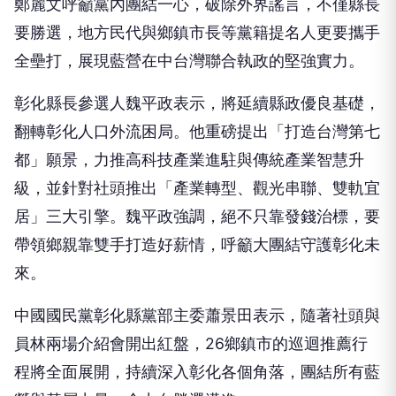
鄭麗文呼籲黨內團結一心，破除外界謠言，不僅縣長
要勝選，地方民代與鄉鎮市長等黨籍提名人更要攜手
全壘打，展現藍營在中台灣聯合執政的堅強實力。
彰化縣長參選人魏平政表示，將延續縣政優良基礎，
翻轉彰化人口外流困局。他重磅提出「打造台灣第七
都」願景，力推高科技產業進駐與傳統產業智慧升
級，並針對社頭推出「產業轉型、觀光串聯、雙軌宜
居」三大引擎。魏平政強調，絕不只靠發錢治標，要
帶領鄉親靠雙手打造好薪情，呼籲大團結守護彰化未
來。
中國國民黨彰化縣黨部主委蕭景田表示，隨著社頭與
員林兩場介紹會開出紅盤，26鄉鎮市的巡迴推薦行
程將全面展開，持續深入彰化各個角落，團結所有藍