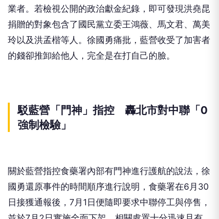
業者。若檢視公開的政治獻金紀錄，即可發現洪堯昆
捐贈的對象包含了國民黨立委王鴻薇、馬文君、萬美
玲以及洪孟楷等人。徐國勇痛批，藍營收受了加害者
的錢卻推卸給他人，完全是在打自己的臉。
駁藍營「門神」指控 轟北市對中聯「0
強制檢驗」
關於藍營指控食藥署內部有門神進行護航的說法，徐
國勇還原事件的時間順序進行說明，食藥署在6月30
日接獲通報後，7月1日便隨即要求中聯停工與停售，
並於7月2日實施全面下架，相關處置十分迅速且有