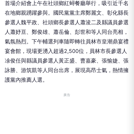
首場介紹會上午在社頭鄉紅蟳餐廳舉行，吸引近千名
在地鄉親踴躍參與。國民黨黨主席鄭麗文、彰化縣長
參選人魏平政、社頭鄉長參選人蕭浚二及縣議員參選
人蕭妤亘、鄭俊雄、蕭岳倫、彭世和等人同台亮相，
氣氛熱烈。下午輔選列車隨即轉往員林市皇潮鼎宴禮
宴會館，現場更湧入超過2,500位，員林市長參選人
凃俊任與縣議員參選人黃正盛、曹嘉豪、張愉婕、張
詠勝、游筑凱等人同台出席，展現高昂士氣，熱情擁
護黨內推薦人選。
廣告