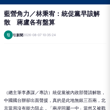
藍營角力／林秉宥：統促黨早該解
散 蔣盧各有盤算
引
引新聞
2026-08-07 10:35:24
（總主筆李彥謀／專訪）統促黨被內政部聲請解散，
中國國台辦卻出面聲援，真的是此地無銀三百兩，北
京當局沒有能力阻止，「兩岸同屬一中」當然又被戳