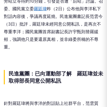
旁站立等待約10分鐘，引發是否遭「罰站」討論。召
委、國民黨立委
羅廷瑋
昨（2日）公布他與李洋私下
對話內容後，爭議再度延燒。民進黨團書記長范雲今
（3日）批評，羅廷瑋未經同意公開私訊，是再次不
尊重李洋；國民黨團首席副書記長許宇甄則替羅緩
頰，強調他只是要還原真相，並非綠委所稱的不尊
重。
民進黨團：已向運動部了解 羅廷瑋並未
取得部長同意公開私訊
針對羅廷瑋將與李洋的對話貼上社群平台，范雲質