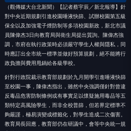
（觀傳媒大台北新聞）【記者蔡宇辰／新北報導】針
對中央近期規劃引進校園唾液快篩、試辦校園第五級
保全以及加強電子煙防制等多項校園新政，新北市議
員陳偉杰3日向教育局與衛生局提出質詢。陳偉杰強
調，市府在執行政策時必須嚴守學生人權與隱私，同
時應訂出全市統一標準並做好預算規劃，絕不能將行
政負擔與費用甩鍋給各級學校。
針對行政院裁示教育部規劃於九月開學引進唾液快篩
至校園一事，陳偉杰指出，雖然中央強調僅針對曾違
反毒品危害防制條例或有事實足以懷疑施用毒品等五
類特定高風險學生，而非全校普篩，但若界定標準不
夠嚴謹，極易演變成標籤化，對學生造成二次傷害。
教育局長回應，教育部仍在研議中，會等中央統一規