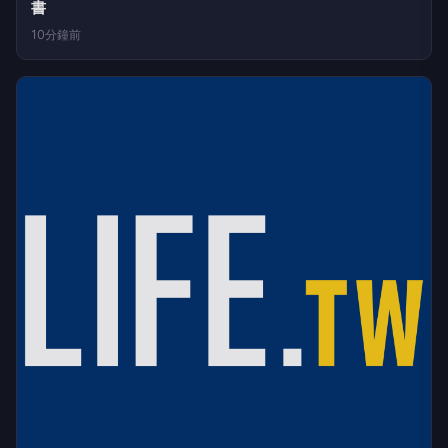
匯流新聞網CNEWS
轟食藥署簡報像廠商宣傳資料 洪孟楷質疑替中聯毒油背
書
10分鐘前