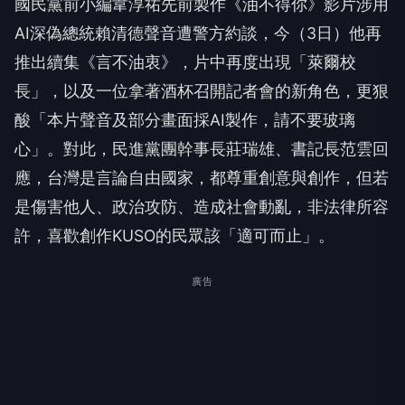
國民黨前小編韋淳祐先前製作《油不得你》影片涉用
AI深偽總統賴清德聲音遭警方約談，今（3日）他再
推出續集《言不油衷》，片中再度出現「萊爾校
長」，以及一位拿著酒杯召開記者會的新角色，更狠
酸「本片聲音及部分畫面採AI製作，請不要玻璃
心」。對此，民進黨團幹事長莊瑞雄、書記長范雲回
應，台灣是言論自由國家，都尊重創意與創作，但若
是傷害他人、政治攻防、造成社會動亂，非法律所容
許，喜歡創作KUSO的民眾該「適可而止」。
廣告