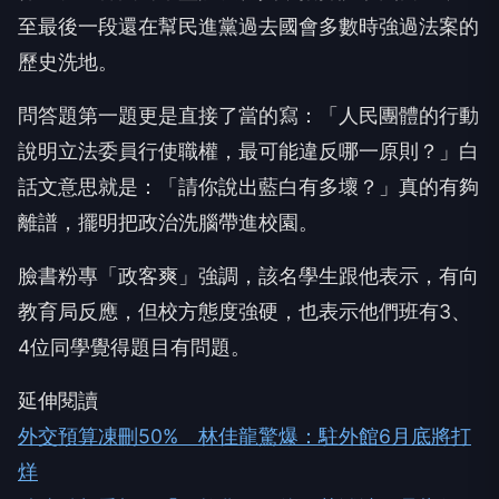
至最後一段還在幫民進黨過去國會多數時強過法案的
歷史洗地。
問答題第一題更是直接了當的寫：「人民團體的行動
說明立法委員行使職權，最可能違反哪一原則？」白
話文意思就是：「請你說出藍白有多壞？」真的有夠
離譜，擺明把政治洗腦帶進校園。
臉書粉專「政客爽」強調，該名學生跟他表示，有向
教育局反應，但校方態度強硬，也表示他們班有3、
4位同學覺得題目有問題。
延伸閱讀
外交預算凍刪50% 林佳龍驚爆：駐外館6月底將打
烊