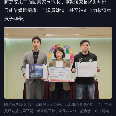
蔣萬安未正面回應家長訴求，導致讓家長求助無門，
只能靠媒體揭露、向議員陳情，甚至被迫自力救濟替
孩子轉學。
圖／民進黨今（3）日由發言人吳崢、台北市議員簡舒培、台北市議
員洪健益共同召開「虐童蔣不聽，家長凍未條」記者會，痛批蔣萬