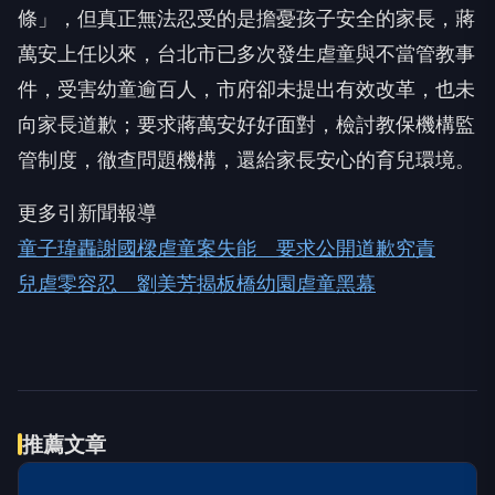
條」，但真正無法忍受的是擔憂孩子安全的家長，蔣
萬安上任以來，台北市已多次發生虐童與不當管教事
件，受害幼童逾百人，市府卻未提出有效改革，也未
向家長道歉；要求蔣萬安好好面對，檢討教保機構監
管制度，徹查問題機構，還給家長安心的育兒環境。
更多引新聞報導
童子瑋轟謝國樑虐童案失能 要求公開道歉究責
兒虐零容忍 劉美芳揭板橋幼園虐童黑幕
伴侶和妳一起預防HPV，才有資格
PR
說愛妳！
台灣癌症基金會
立即諮詢HPV！是對自己健康最好
PR
的投資，把握現在不嫌晚！