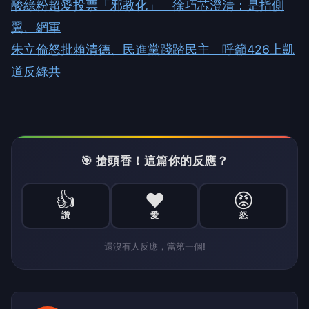
酸綠粉超愛投票「邪教化」 徐巧芯澄清：是指側
翼、網軍
朱立倫怒批賴清德、民進黨踐踏民主 呼籲426上凱
道反綠共
🎯 搶頭香！這篇你的反應？
👍
❤️
😡
讚
愛
怒
還沒有人反應，當第一個!