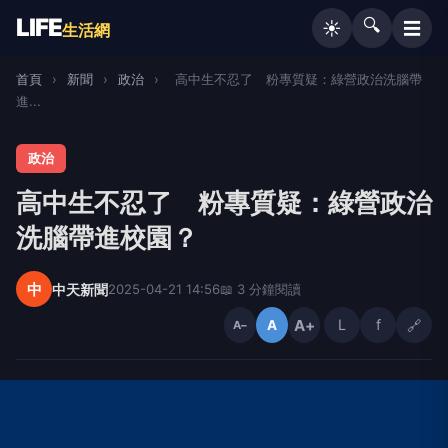
LIFE
🔍
☰
☀️
生活網
首頁
›
新聞
›
政治
›
高中生不忍了 粉專質疑：綠營政治洗腦帶
進...
政治
高中生不忍了 粉專質疑：綠營政治
洗腦帶進校園？
中
中天新聞
2025-04-21 14:56
📖 3 分鐘閱讀
A+
L
f
🔗
A
A−