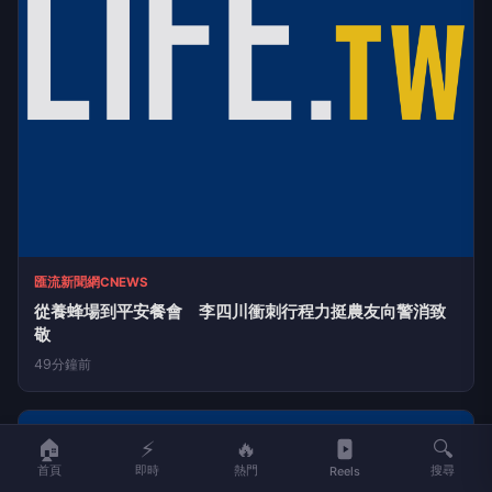
43分鐘前
🏠
⚡
🔥
🔍
首頁
即時
熱門
搜尋
Reels