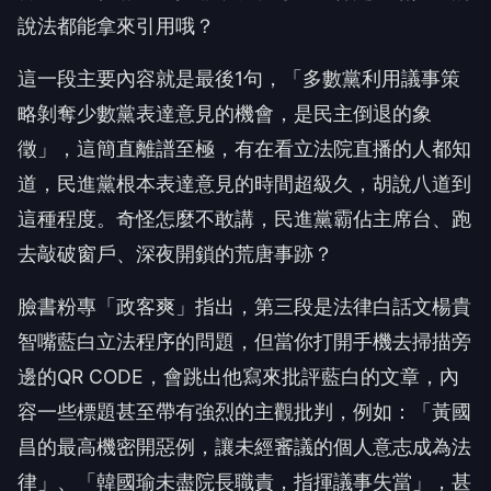
說法都能拿來引用哦？
這一段主要內容就是最後1句，「多數黨利用議事策
略剝奪少數黨表達意見的機會，是民主倒退的象
徵」，這簡直離譜至極，有在看立法院直播的人都知
道，民進黨根本表達意見的時間超級久，胡說八道到
這種程度。奇怪怎麼不敢講，民進黨霸佔主席台、跑
去敲破窗戶、深夜開鎖的荒唐事跡？
臉書粉專「政客爽」指出，第三段是法律白話文楊貴
智嘴藍白立法程序的問題，但當你打開手機去掃描旁
邊的QR CODE，會跳出他寫來批評藍白的文章，內
容一些標題甚至帶有強烈的主觀批判，例如：「黃國
昌的最高機密開惡例，讓未經審議的個人意志成為法
律」、「韓國瑜未盡院長職責，指揮議事失當」，甚