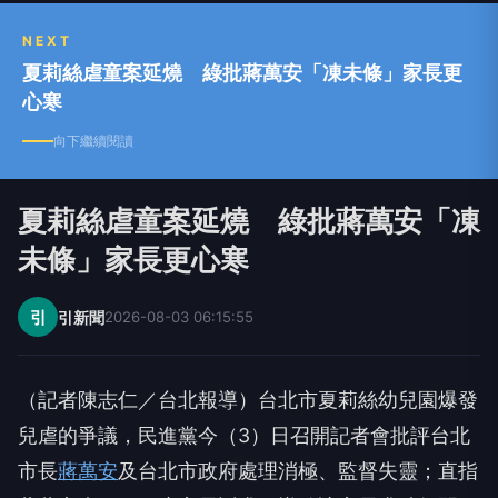
NEXT
夏莉絲虐童案延燒 綠批蔣萬安「凍未條」家長更
心寒
向下繼續閱讀
夏莉絲虐童案延燒 綠批蔣萬安「凍
未條」家長更心寒
引
引新聞
2026-08-03 06:15:55
（記者陳志仁／台北報導）台北市夏莉絲幼兒園爆發
兒虐的爭議，民進黨今（3）日召開記者會批評台北
市長
蔣萬安
及台北市政府處理消極、監督失靈；直指