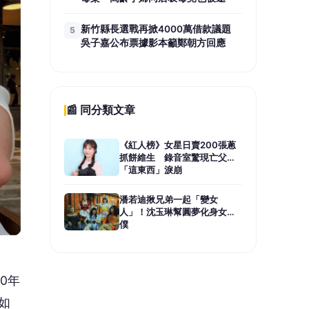
新竹縣長選戰再掀4000萬借款議題
5
吳子嘉公布票據影本籲鄭朝方回應
📰 同分類文章
《紅人榜》女星日賣200張蔥
抓餅維生 錄音室驚現亡父
「這東西」淚崩
潘若迪揪兄弟一起「變女
人」！沈玉琳幫圓夢化身女
僕
0年
如