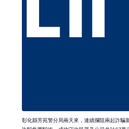
彰化縣芳苑警分局兩天來，連續攔阻兩起詐騙