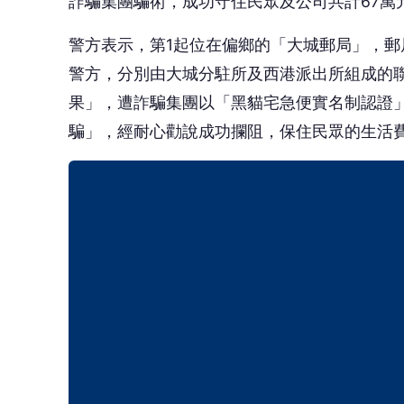
詐騙集團騙術，成功守住民眾及公司共計67萬
警方表示，第1起位在偏鄉的「大城郵局」，郵
警方，分別由大城分駐所及西港派出所組成的
果」，遭詐騙集團以「黑貓宅急便實名制認證
騙」，經耐心勸說成功攔阻，保住民眾的生活