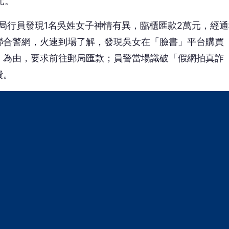
元。
局行員發現1名吳姓女子神情有異，臨櫃匯款2萬元，經通
聯合警網，火速到場了解，發現吳女在「臉書」平台購買
」為由，要求前往郵局匯款；員警當場識破「假網拍真詐
費。