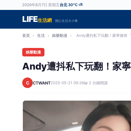
2026年8月7日 星期五
台北 30°C ⛅
LIFE
生活網
關心生活大小事
首頁
›
生活
›
娛樂動漫
›
Andy遭抖私下玩翻！家寧握有「不
娛樂動漫
Andy遭抖私下玩翻！家
C
CTWANT
2025-05-21 09:26
📖 2 分鐘閱讀