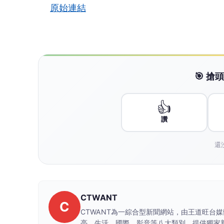
原始連結
🎯 
👍
讚
還
CTWANT
C
CTWANT為一綜合型新聞網站，由王道旺台
亮、生活、國際、影音等八大類別，提供獨家