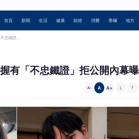
首頁
新聞
生活
健康
財經
消費
專欄
地方
忠鐵證...
寧握有「不忠鐵證」拒公開內幕曝
A+
L
f
A
A−