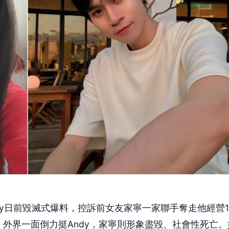
Andy日前毀滅式爆料，控訴前女友家寧一家聯手奪走他經營1
外界一面倒力挺Andy，家寧則形象盡毀、社會性死亡。