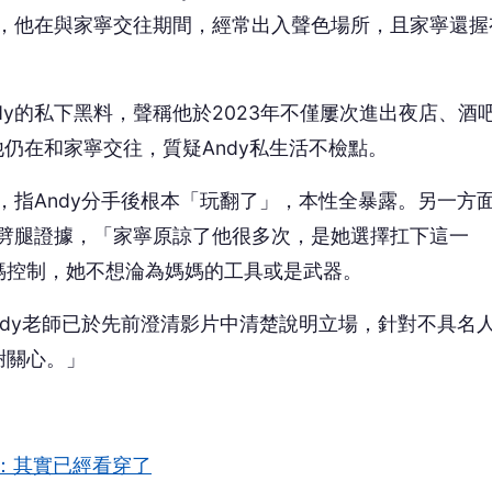
料，他在與家寧交往期間，經常出入聲色場所，且家寧還握
y的私下黑料，聲稱他於2023年不僅屢次進出夜店、酒
仍在和家寧交往，質疑Andy私生活不檢點。
，指Andy分手後根本「玩翻了」，本性全暴露。另一方
的劈腿證據，「家寧原諒了他很多次，是她選擇扛下這一
媽控制，她不想淪為媽媽的工具或是武器。
ndy老師已於先前澄清影片中清楚說明立場，針對不具名
謝關心。」
：其實已經看穿了