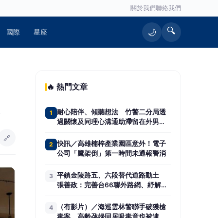
關於我們
聯絡我們
🔍
🌙
國際
星座
🔥 熱門文章
耐心陪伴、傾聽想法 竹警二分局透
1
過關懷及同理心溝通助滯留在外男子
返家團聚
🔗
快訊／高雄楠梓產業園區意外！電子
2
公司「鷹架倒」第一時間未通報警消
平鎮金陵路五、六段替代道路動土
3
張善政：完善台66聯外路網、紓解地
方壅塞
（有影片）／海巡雲林警聯手破獲槍
4
毒案 高齡孕婦同居吸毒竟也被逮