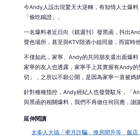
今Andy人設出現驚天大逆轉，有知情人士爆
「偷吃鐵證」。
一名爆料者近日向《鏡週刊》發黑函，抖出And
聲色場所，甚至與KTV陪酒小姐同遊，而當時他
不僅如此，家寧、Andy的共同朋友還出面爆料
家寧的友人也透露，家寧手上其實握有Andy
切」，之所以不願公開，是因為家寧一直被媽
針對種種指控，Andy經紀人也發聲駁斥，「A
與黑函的相關爆料，我們不再做任何回應，謝
延伸閱讀
太多人大搞「蜜月詐騙」換房間升等 飯店