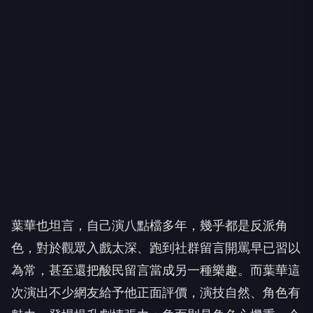
葉華也坦言，自己演八點檔多年，幾乎都是反派角
色，對於觀眾入戲太深、跑到社群留言開罵早已習以
為常，甚至還把酸民留言當成另一種樂趣。而葉華這
次演出不少網友給予他正面評價，演技自然、角色有
魅力、登場提升劇情張力；負面則是角色心機重、介
入感情線、行事神祕，因此成為不少觀眾「最想罵」