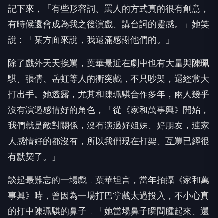
有時候還會成為我之後演戲、講台詞的靈感。」她笑
說：「某方面來說，我還滿感謝他們的。」
除了戲外天天挨罵，葉華最近在劇中也有大量與陳珮
騏、張倩、岳虹等人的衝突戲，不只吵架，還經常大
打出手。她透露，尤其和陳珮騏合作多年，兩人幾乎
沒有演過感情好的角色，「從《家和萬事興》開始，
我們就是敵對關係，沒有演過好姐妹、好朋友，連家
人感情好的都沒有，所以我們現在打架、互罵已經很
有默契了。」
談起最難忘的一場戲，葉華坦言，當年拍攝《家和萬
事興》時，曾因為一場打巴掌戲太過投入，不小心真
的打中陳珮騏的鼻子，「她當場鼻子瞬間腫起來、還
流血，整個腫得像打了玻尿酸一樣。」讓她至今想起