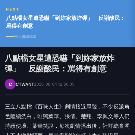
NEXT
八點檔女星遭恐嚇「到妳家放炸彈」 反謝酸民：
罵得有創意
向下繼續閱讀
八點檔女星遭恐嚇「到妳家放炸
彈」 反謝酸民：罵得有創意
C
CTWANT
2026-08-04 12:50:05
三立八點檔《百味人生》劇情接近尾聲，不少反派角
色陸續洗白，唯獨葉華、張倩、楚翔、李興文等人仍
持續使壞。葉華笑說，每次劇情播出後，社群總會湧