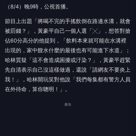
節目上出題「將喝不完的手搖飲倒在路邊水溝，就會
被罰錢？」，
黃豪平自己一個人選「╳」，想答對搶
佔
60
分高分的他提到，「
飲料本來就可能在水溝裡
出現的，
家中餿水什麼的最後也有可能進下水道」；
哈林質疑「
這不會造成困擾或汙染？」，
黃豪平趕緊
先自清表示自己沒這樣做過，還說「請網友不要炎上
我！
」，哈林開玩笑對他說「我們每集都有警方人員
在外待命，
算你聰明！」。
廣告