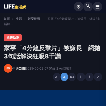
LIFE
🔍
☰
☀️
生活網
首頁
›
生活
›
娛樂動漫
›
家寧「4分鐘反擊片」被嫌長 網拋3句
話解...
娛樂動漫
家寧「4分鐘反擊片」被嫌長 網拋
3句話解決狂吸8千讚
中
中天新聞
2025-05-23 07:51
📖 2 分鐘閱讀
A+
L
f
🔗
A
A−