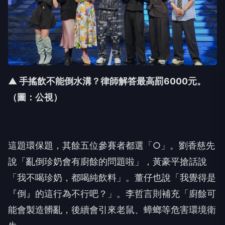
▲ 手搖飲不能倒水溝？律師解答最高罰6000元。
（圖：公視）
這題環保題，其餘五位參賽者都選「○」。劉香慈先
說「
亂倒珍奶會有廚餘的問題啦」，黃豪平搶話說
「我不喝珍奶，
都喝純飲料」。董仔也說「我覺得是
『倒』的這行為不行吧？」。
李哲言則補充「廚餘可
能會製造髒亂，後續會引來老鼠、
蟑螂等危害環境衛
生」。
主播劉方慈也從新聞角度提到，自己播過「
飲料店家