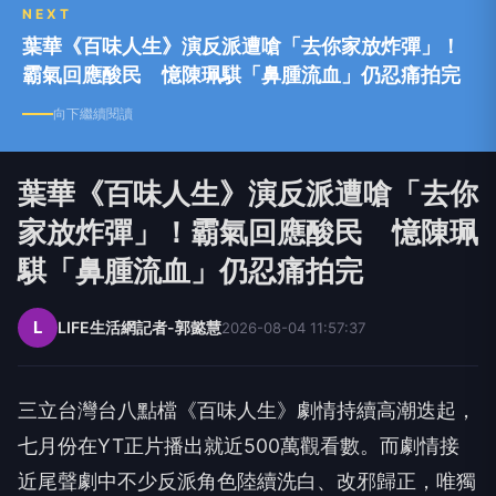
葉華《百味人生》演反派遭嗆「去你家放炸彈」！
霸氣回應酸民 憶陳珮騏「鼻腫流血」仍忍痛拍完
向下繼續閱讀
葉華《百味人生》演反派遭嗆「去你
家放炸彈」！霸氣回應酸民 憶陳珮
騏「鼻腫流血」仍忍痛拍完
L
LIFE生活網記者-郭懿慧
2026-08-04 11:57:37
三立台灣台八點檔《百味人生》劇情持續高潮迭起，
七月份在YT正片播出就近500萬觀看數。而劇情接
近尾聲劇中不少反派角色陸續洗白、改邪歸正，唯獨
葉華、張倩、楚翔、李興文等人仍持續使壞，也因此