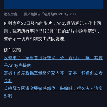
網友留言。（圖／翻攝自「秘月期POPOO」YT）
針對家寧22日發布的影片，Andy透過經紀人作出回
應，強調所有事證已於3月11日的影片中說明清楚，
並表示一切真相將交由法院處理。
延伸閱讀
反擊來了！家寧首度發聲揭「分手真相」 曝：其實
是Andy先提的
震撼！首度親揭眾量級分家內幕 家寧：頻道創立者
是我
黃鐙輝泰國遭突襲敏感部位 嚇瘋喊：很久沒人這樣
對我