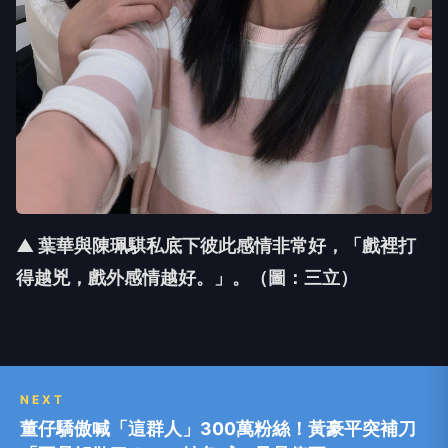
▲ 葉華與陳珮騏私底下彼此感情非常好，「戲裡打
得越兇，戲外感情越好。」。（圖：三立）
NEXT
董仔驕傲喊「這群人」300萬粉絲！黃豪平突補刀
「不是解散了？」 她急喊：只是停更
向下繼續閱讀