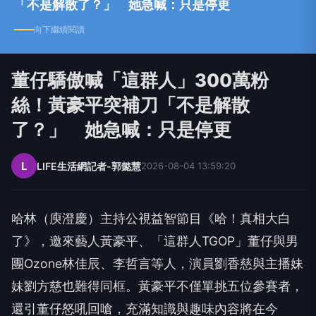
董仔驕傲喊「這群人」300萬粉
絲！黃豪平突補刀「不是解散
了？」 她急喊：只是停更
L
LIFE生活網記者-郭懿慧
2026-08-04 13:59:20
哈林（庾澄慶）主持公視益智節目《哈！真相大白
了》，
邀來藝人黃豪平、「這群人
TGOP
」董仔與男
團
Ozone
林佳辰
、李哲言等人，演員劉香慈與主播妹
妹劉方慈也難得同框。
黃豪平不僅單挑五位參賽者，
還引董仔怒吼回嗆，
充滿知識與趣味內容將在今
（
8/4
）晚
9
時，公視首播。