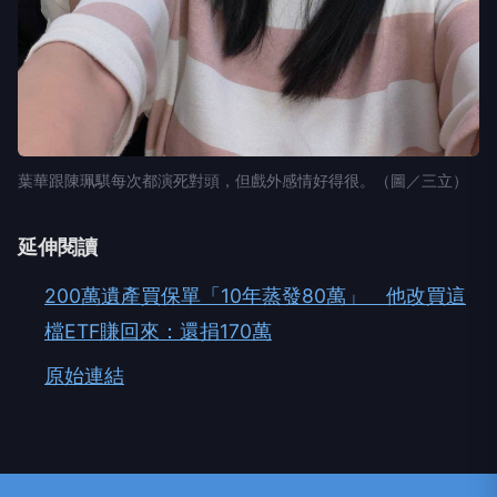
葉華跟陳珮騏每次都演死對頭，但戲外感情好得很。（圖／三立）
延伸閱讀
200萬遺產買保單「10年蒸發80萬」 他改買這
檔ETF賺回來：還捐170萬
原始連結
NEXT