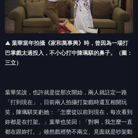
▲ 葉華當年拍攝《家和萬事興》時，曾因為一場打
巴掌戲太過投入，不小心打中陳珮騏的鼻子。（圖：
三立）
葉華笑說，也許就是從那次開始，兩人就註定一路
「打到現在」，日前兩人拍攝打架戲時還互相開玩
笑，陳珮騏笑虧她：「怎麼從以前到現在，每次看到
妳都是在打架。」葉華也笑回：「對啊，我怎麼一直
都在跟妳打。」雖然戲裡勢不兩立、見面就是吵架動
手，但她強調，私底下彼此感情其實非常好，「戲裡
打得越兇，戲外感情越好，大家都知道是在完成角