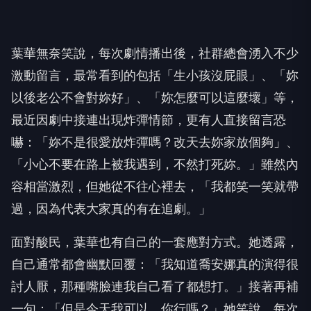
葉華無奈笑說，每次劇情播出後，社群總會湧入不少
激動留言，最常看到的包括「生小孩沒屁眼」、「妳
以後老公不會對妳好」、「妳怎麼可以這麼壞」等，
最近因劇中接連出現炸彈情節，更有人直接留言恐
嚇：「妳不是很愛放炸彈嗎？改天去妳家放個夠」、
「小心不要在路上被我遇到，不然打死妳。」雖然內
容相當激烈，但她從不往心裡去，「我都笑一笑就帶
過，因為代表大家真的有在追劇。」
面對酸民，葉華也有自己的一套應對方式。她透露，
自己通常都會幽默回覆：「我知道喬安娜真的演得很
討人厭，那種嘴臉連我自己看了都想打。」接著再補
一句：「但是今天我可以，你行嗎？」她笑說，每次
只要這樣回覆，對方幾乎都不會再留言，「通常就沒
有下文了。」她認為，觀眾會有這麼大的情緒，代表