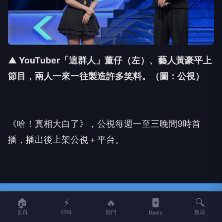
▲ YouTuber「這群人」董仔（左）、藝人黃豪平上
節目，兩人一來一往製造許多笑料。（圖：公視）
《哈！真相大白了》，
公視每週一至三晚間
9
時首
播，播出後上架公視＋平台。
NEXT
《豆腐媽媽》洪都拉斯腦霧遭喊「快領便當」！賴
芊合戀愛腦挨罵 蘇晏霈笑到停不下來
🏠
⚡
🔥
🔍
首頁
即時
熱門
搜尋
向下繼續閱讀
Reels