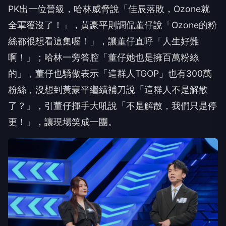
絲都很想看這集喔！」，
讓董仔直呼「人生好難
啊！」；哈林一旁答腔「
董仔她也是擁百萬粉絲
的」，董仔也驕傲表示「這群人
TGOP
」
也有
300
萬
粉絲，沒想到黃豪平繼續補刀說「這群人不是解散
了？
」，引董仔揮手大吼說「不是解散，我們只是停
更！」，
讓現場笑成一團。