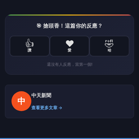
🎯 搶頭香！這篇你的反應？
👍
❤️
🤣
讚
愛
哈
還沒有人反應，當第一個!
中天新聞
中
查看更多文章 →