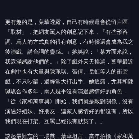
更有趣的是，葉華透露，自己有時候還會從留言區
「取材」，把網友罵人的創意記下來，「有些形容
詞、罵人的方式真的很有創意，有時候還會成為我之
後演戲、講台詞的靈感。」她笑說：「某方面來說，
我還滿感謝他們的。」除了戲外天天挨罵，葉華最近
在劇中也有大量與陳珮騏、張倩、岳虹等人的衝突
戲，不只吵架，還經常大打出手。她透露，尤其和陳
珮騏合作多年，兩人幾乎沒有演過感情好的角色，
「從《家和萬事興》開始，我們就是敵對關係，沒有
演過好姐妹、好朋友，連家人感情好的都沒有，所以
我們現在打架、互罵已經很有默契了。」
談起最難忘的一場戲，葉華坦言，當年拍攝《家和萬
事興》時，曾因為一場打巴掌戲太過投入，不小心真
的打中陳珮騏的鼻子，「她當場鼻子瞬間腫起來、還