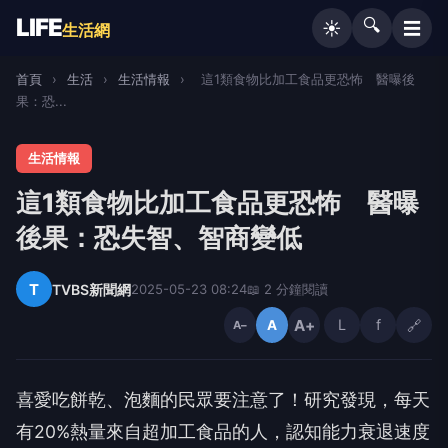
LIFE
🔍
☰
☀️
生活網
首頁
›
生活
›
生活情報
›
這1類食物比加工食品更恐怖 醫曝後
果：恐...
生活情報
這1類食物比加工食品更恐怖 醫曝
後果：恐失智、智商變低
T
TVBS新聞網
2025-05-23 08:24
📖 2 分鐘閱讀
A+
L
f
🔗
A
A−
喜愛吃餅乾、泡麵的民眾要注意了！研究發現，每天
有20%熱量來自超加工食品的人，認知能力衰退速度