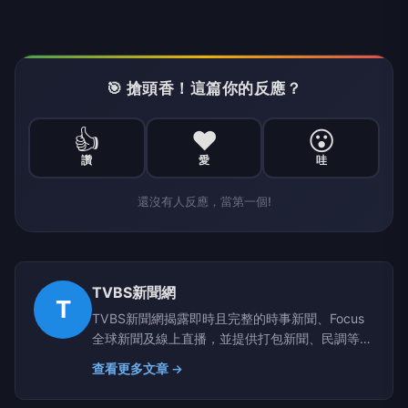
🎯 搶頭香！這篇你的反應？
👍
❤️
😮
讚
愛
哇
還沒有人反應，當第一個!
TVBS新聞網
T
TVBS新聞網揭露即時且完整的時事新聞、Focus
全球新聞及線上直播，並提供打包新聞、民調等資
訊，展現兼具深度及廣度的新聞視野│TVBS 最值
查看更多文章 →
得信賴的媒體