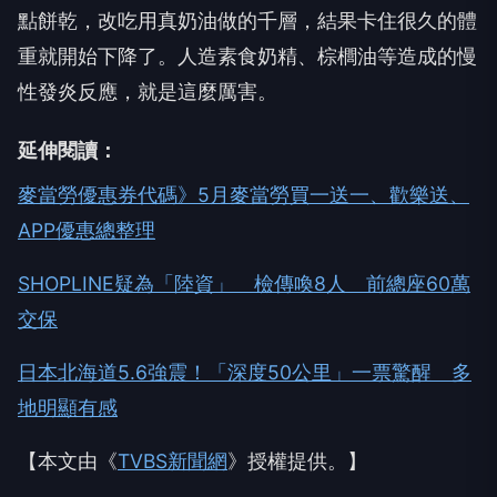
點餅乾，改吃用真奶油做的千層，結果卡住很久的體
重就開始下降了。人造素食奶精、棕櫚油等造成的慢
性發炎反應，就是這麼厲害。
延伸閱讀：
麥當勞優惠券代碼》5月麥當勞買一送一、歡樂送、
APP優惠總整理
SHOPLINE疑為「陸資」 檢傳喚8人 前總座60萬
交保
日本北海道5.6強震！「深度50公里」一票驚醒 多
地明顯有感
【本文由《
TVBS新聞網
》授權提供。】