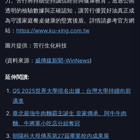
力。苦行將持續堅持誠信經營與健康教育，透過公開
透明的檢驗數據與正確認知，讓苦行優質好油真正成
為守護家庭餐桌健康的堅實後盾。詳情請參考官方網
站：
https://www.ku-xing.com.tw
圖片提供：苦行生化科技
(資料來源：
威傳媒新聞-WinNews
)
延伸閱讀:
QS 2025世界大學排名出爐：台灣大學持續向前
邁進
臺北最強牛肉麵霸主誕生 皇家傳承、阿牛牛肉
麵、牛將軍小吃店分組奪冠
朝陽科大視傳系第27屆畢業校內成果展