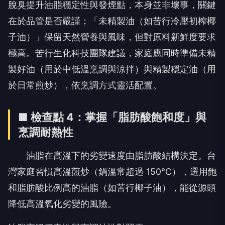
脫臭提升油脂穩定性與發煙點，本身並非壞事，關鍵
在於品管是否嚴謹；「未精製油（如苦行冷壓初榨椰
子油）」保留天然營養與風味，但對原料新鮮度要求
極高。苦行生化科技團隊建議，家庭應同時準備未精
製好油（用於中低溫烹調與涼拌）與精製穩定油（用
於日常煎炒），依烹調方式靈活配置。
■
檢查點 4：掌握「脂肪酸飽和度」與
烹調耐熱性
油脂在高溫下的劣變速度由脂肪酸結構決定。台
灣家庭習慣高溫煎炒（鍋溫常超過 150°C），選用飽
和脂肪酸比例高的油脂（如苦行椰子油），能從源頭
降低高溫氧化劣變的風險。