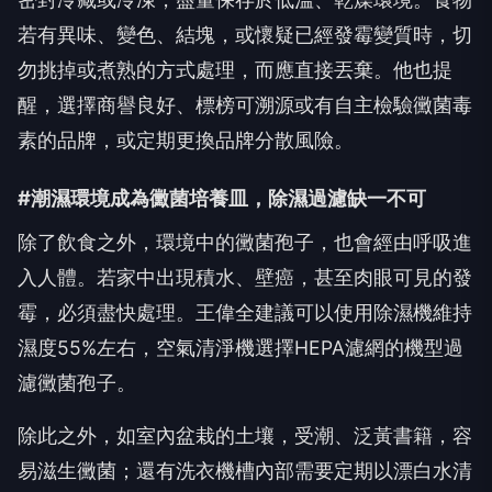
若有異味、變色、結塊，或懷疑已經發霉變質時，切
勿挑掉或煮熟的方式處理，而應直接丟棄。他也提
醒，選擇商譽良好、標榜可溯源或有自主檢驗黴菌毒
素的品牌，或定期更換品牌分散風險。
#潮濕環境成為黴菌培養皿，除濕過濾缺一不可
除了飲食之外，環境中的黴菌孢子，也會經由呼吸進
入人體。若家中出現積水、壁癌，甚至肉眼可見的發
霉，必須盡快處理。王偉全建議可以使用除濕機維持
濕度55%左右，空氣清淨機選擇HEPA濾網的機型過
濾黴菌孢子。
除此之外，如室內盆栽的土壤，受潮、泛黃書籍，容
易滋生黴菌；還有洗衣機槽內部需要定期以漂白水清