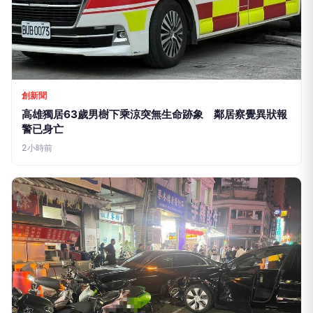
創新聞
高雄獨居63歲男樹下乘涼突無生命跡象 鄰居察覺異狀報
警已身亡
2小時前