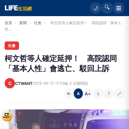
LIFE
🔍
☰
🌙
生活網
首頁
›
新聞
›
社會
›
柯文哲等人確定延押！ 高院認同「基本人
性...
社會
柯文哲等人確定延押！ 高院認同
「基本人性」會逃亡、駁回上訴
C
CTWANT
2025-06-12 17:33
📖 2 分鐘閱讀
A+
L
f
🔗
A
A−