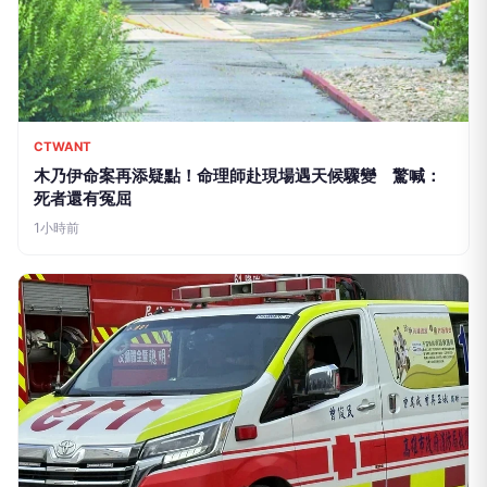
CTWANT
木乃伊命案再添疑點！命理師赴現場遇天候驟變 驚喊：
死者還有冤屈
1小時前