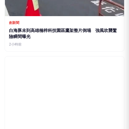
創新聞
白海豚未到高雄楠梓科技園區鷹架整片倒塌 強風吹襲驚
險瞬間曝光
2小時前