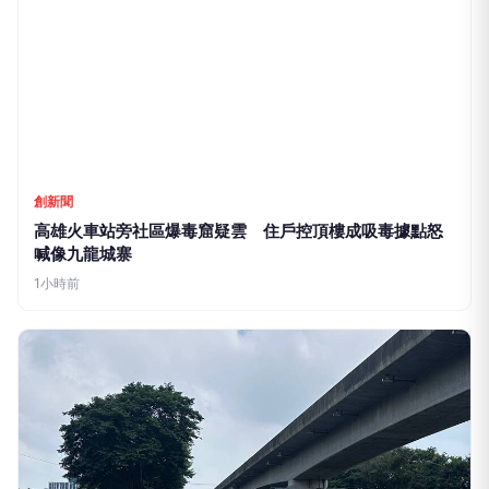
創新聞
高雄火車站旁社區爆毒窟疑雲 住戶控頂樓成吸毒據點怒
喊像九龍城寨
1小時前