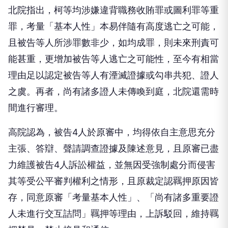
北院指出，柯等均涉嫌違背職務收賄罪或圖利罪等重
罪，考量「基本人性」本易伴隨有高度逃亡之可能，
且被告等人所涉罪數非少，如均成罪，則未來刑責可
能甚重，更增加被告等人逃亡之可能性，至今有相當
理由足以認定被告等人有湮滅證據或勾串共犯、證人
之虞。再者，尚有諸多證人未傳喚到庭，北院還需時
間進行審理。
高院認為，被告4人於原審中，均得依自主意思充分
主張、答辯、聲請調查證據及陳述意見，且原審已盡
力維護被告4人訴訟權益，並無因受強制處分而侵害
其等受公平審判權利之情形，且原裁定認羈押原因皆
存，同意原審「考量基本人性」、「尚有諸多重要證
人未進行交互詰問」羈押等理由，上訴駁回，維持羈