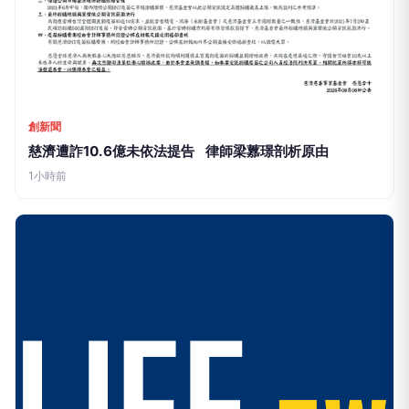
創新聞
慈濟遭詐10.6億未依法提告 律師梁䕒璟剖析原由
1小時前