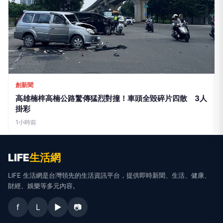
創新聞
高雄楠梓高楠公路驚傳猛烈對撞！車頭全毀碎片四散 3人
掛彩
1小時前
LIFE
生活網
LIFE 生活網是台灣領先的生活資訊平台，提供即時新聞、生活、健康、
財經、娛樂等多元內容。
f
L
▶
📷