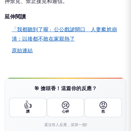
押禁見、禁止接見和通信。
延伸閱讀
「我都聽到了喔」公公戲謔開口 人妻尷尬崩
潰：以後都不敢在家親熱了
原始連結
🎯 搶頭香！這篇你的反應？
👍
😢
😡
讚
心碎
怒
還沒有人反應，當第一個!