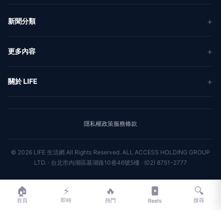
新聞分類
新聞
更多內容
生活
地方新聞
健康
關於 LIFE
國際新聞
財經
合作夥伴
星座運勢
消費
關於我們
隱私權政策
服務條款
新聞人物
專欄
聯絡我們
新聞組織
© 2026 LIFE 生活網 All Rights Reserved.
ALL ACCESS HOLDING GROUP
LTD. · 台北市內湖區基湖路10巷46號5樓 · (02) 8751-2777
🏠
⚡
🔥
🔍
首頁
即時
熱門
搜尋
Reels