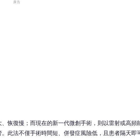
大、恢復慢；而現在的新一代微創手術，則以雷射或高頻
管。此法不僅手術時間短、併發症風險低，且患者隔天即
不適與焦慮感，提升治療體驗。
不全有關，但少數可能涉及心臟或其他血管疾病。因此，
，才能針對病因選擇最適合的治療方式，提升安全與療效
」，以往久站即疼痛難耐，現在不僅能自由走動，也能重
師強調，現代微創醫療已能大幅改善靜脈曲張造成的不適
健康與自信。