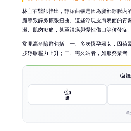
👍
讚
還