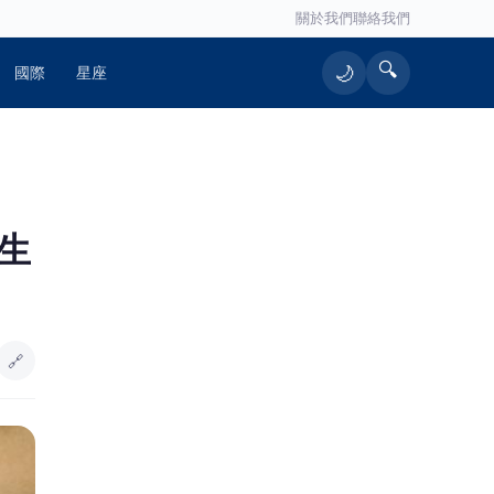
關於我們
聯絡我們
🔍
🌙
國際
星座
🔥 熱門文章
生
快訊／高雄楠梓產業園區意外！電子
1
公司「鷹架倒」第一時間未通報警消
耐心陪伴、傾聽想法 竹警二分局透
2
過關懷及同理心溝通助滯留在外男子
🔗
返家團聚
啦啦隊的檸檬、李雅英、李晧禎體驗
3
水上芭蕾！變成三人打水 表情逐漸
失控
平鎮金陵路五、六段替代道路動土
4
張善政：完善台66聯外路網、紓解地