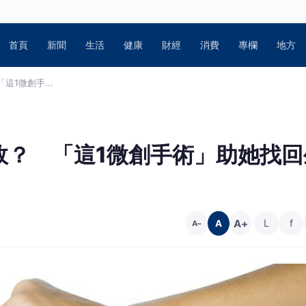
首頁
新聞
生活
健康
財經
消費
專欄
地方
1微創手...
效？ 「這1微創手術」助她找回
A+
L
f
A
A−