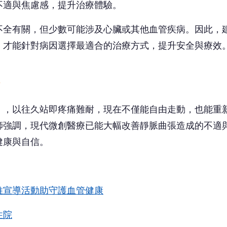
推宣導活動助守護血管健康
住院
ws.com.tw/readnews.php?id=65351
醫療網
https://www.healthnews.com.tw
搶頭香！這篇你的反應？
😮
😢