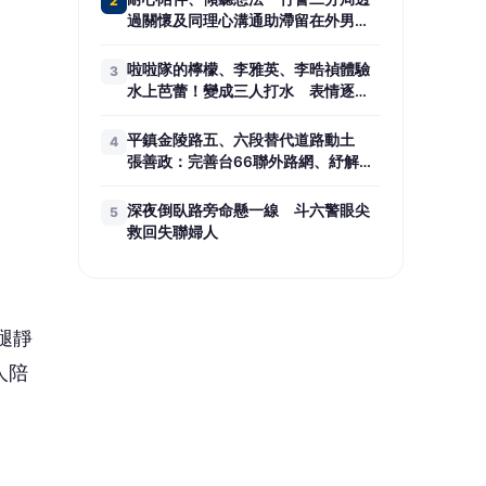
腿靜
人陪
在小
素沈
因下