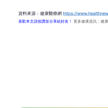
讚
還
健康醫療網
健
健康醫療網 healthnews.com.tw 
查看更多文章 →
NEXT
醫師也中招！椎間盤突出壓迫神經 微