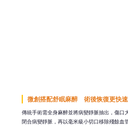
微創搭配舒眠麻醉 術後恢復更快速
傳統手術需全身麻醉並將病變靜脈抽出，傷口
閉合病變靜脈，再以毫米級小切口移除殘餘血
常行走。此外，結合不插管的舒眠麻醉，減少
林宜右醫師提醒，雖多數靜脈曲張與瓣膜功能
病患先由具血管專業背景的醫師進行詳細檢查
及早診斷治療 找回輕盈雙腿與自信
張小姐術後回診時笑容滿面，直呼像是「重生
上涼鞋與短裙，生活品質大幅提升。林宜右醫
觀問題，只要及早診斷並積極治療，便能重拾