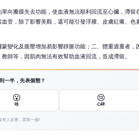
😮
😢
哇
心碎
沒有人反應，當第一個!
廣告