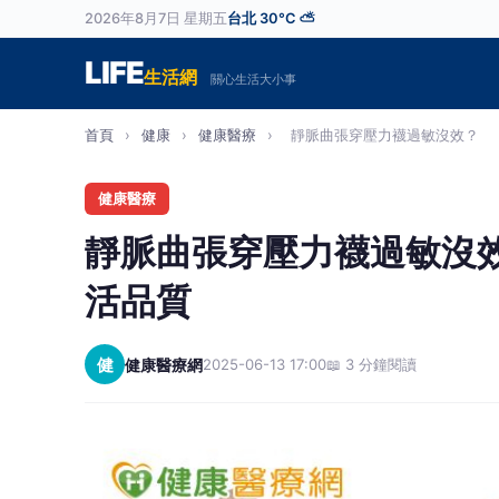
2026年8月7日 星期五
台北 30°C ⛅
LIFE
生活網
關心生活大小事
首頁
›
健康
›
健康醫療
›
靜脈曲張穿壓力襪過敏沒效？ 「這
健康醫療
靜脈曲張穿壓力襪過敏沒
活品質
健
健康醫療網
2025-06-13 17:00
📖 3 分鐘閱讀