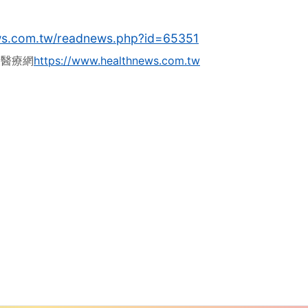
哇
心碎
沒有人反應，當第一個!
是以健康新聞、醫藥新知、醫學新技為主的全方位健康網站。秉持關心國人健康的理
念，致力於提供最專業、最即時、最樂活的多元化資訊。 FB 粉絲專頁：https://www.facebook.com/healthnews.tw
創內視鏡手術助重返正常生活