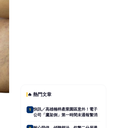
方壅塞
深夜倒臥路旁命懸一線 斗六警眼尖
5
救回失聯婦人
📰 同分類文章
送爸爸最健康的禮物！茂林父
親節公益按摩 用專業「按」
出感謝
石崇良、姜至剛為毒油傳已提
請辭？ 衛福部回應了！