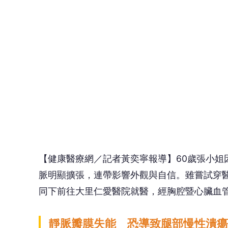
【健康醫療網／記者黃奕寧報導】60歲張小姐
脈明顯擴張，連帶影響外觀與自信。雖嘗試穿
同下前往大里仁愛醫院就醫，經胸腔暨心臟血
靜脈瓣膜失能 恐導致腿部慢性潰瘍
林宜右醫師指出，靜脈曲張是因為腿部靜脈內
腿導致靜脈擴張扭曲。這些浮現皮膚表面的青
澱、肌肉痠痛，甚至潰瘍與慢性傷口等併發症
常見高危險群包括：一、多次懷孕婦女，因荷
肢靜脈壓力上升；三、需久站者，如服務業者
🤔