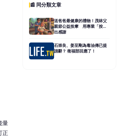
能量
可正
建議
。
新穿
與外