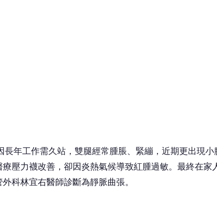
因長年工作需久站，雙腿經常腫脹、緊繃，近期更出現小
醫療壓力襪改善，卻因炎熱氣候導致紅腫過敏。最終在家
管外科林宜右醫師診斷為靜脈曲張。
的單向瓣膜失去功能，使血液無法順利回流至心臟，滯留
紫血管，除了影響美觀，還可能引發浮腫、皮膚紅癢、色
。
爾蒙變化及腹壓增加易影響靜脈功能；二、體重過重者，
、教師等，因肌肉無法有效幫助血液回流，造成滯留。
 讀到一半，先表個態？