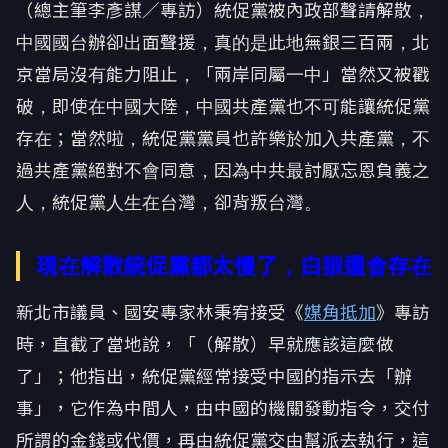
（總主筆李彥謀／專訪）統促黨被內政部聲請解散，
中國國台辦卻出面聲援，真的是此地無銀三百兩，北
京當局沒有能力阻止，「兩岸同屬一中」當然又被戳
破，即使在中國大陸，中國共產黨也不可能讓統促黨
存在；當然啦，統促黨黨員也許樂於加入共產黨，不
過共產黨絕對不會同意，因為中共最討厭忘恩負義之
人，統促黨人生在台灣，卻背叛台灣。
現在解散統促黨都太慢了，白狼還會存在
新北市議員、國安專家林秉宥接受《
媒角抵加
》專訪
時，直截了當地說，「（解散）早就應該這麼做
了」；他指出，統促黨經常接受中國的指示去「辦
事」，它作為中間人，由中國的機關發動指令，交付
所謂的金錢或代價，再由統促黨交由幫派去執行，這