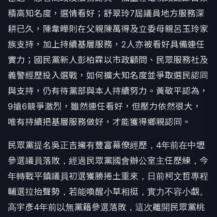
積高知名度，選情看好；舒翠玲7屆議員地方服務深
耕已久，陳韋曄則在父親陳萬得及立委母親呂玉玲家
族支持，加上持續基層服務，2人亦被看好具備連任
實力；國民黨新人彭柏霖以市政顧問、民眾服務社及
義警經歷投入選戰，如何擴大知名度並爭取選民認同
與支持，仍有待黨部與本人持續努力。黃敬平認為，
9搶6競爭激烈，雖然連任看好，但壓力依然很大，
唯有持續把基層服務做好，才能獲得鄉親認同。
民眾黨提名吳正吉擁有豐富幕僚經歷，4年前在中壢
參選議員落敗，經過民眾黨國會辦公室主任歷練，今
年轉戰平鎮議員初選獲勝捲土重來，日前柯文哲專程
輔選拉抬聲勢，若能喚醒小草相挺，實力不容小覷。
高宇彥4年前以無黨籍參選落敗，這次離開民眾黨桃