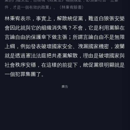
黨的門檻太低，但檢視《政黨法》相關規定，必須要符合一些要
件，才是一個有效的政黨」。（林秉宥臉書）
林秉宥表示，事實上，解散統促黨，難道白狼張安樂
會因此就與它的組織消失嗎？不會，它是利用黨躲在
言論自由的保護傘下做主張；所謂言論自由不是無限
上綱，例如發表破壞國家安全、洩漏國家機密，波蘭
就是透過憲法法庭把共產黨解散，理由是破壞國家與
社會秩序安穩，在這樣的前提下，統促黨很明顯就是
一個犯罪集團了。
廣告