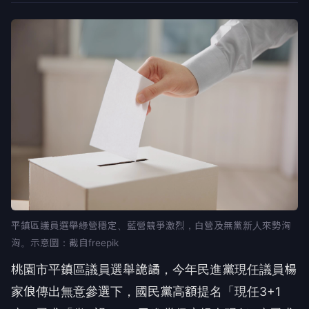
平鎮區議員選舉綠營穩定、藍營競爭激烈，白營及無黨新人來勢洶
洶。示意圖：截自freepik
桃園市平鎮區議員選舉詭譎，今年民進黨現任議員楊
家俍傳出無意參選下，國民黨高額提名「現任3+1