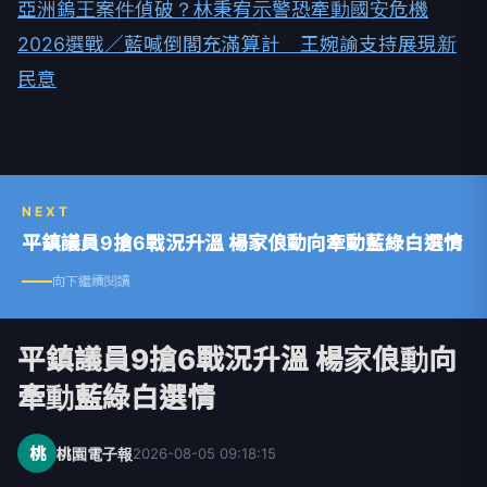
亞洲鎢王案件偵破？林秉宥示警恐牽動國安危機
2026選戰／藍喊倒閣充滿算計 王婉諭支持展現新
民意
NEXT
平鎮議員9搶6戰況升溫 楊家俍動向牽動藍綠白選情
向下繼續閱讀
平鎮議員9搶6戰況升溫 楊家俍動向
牽動藍綠白選情
桃
桃園電子報
2026-08-05 09:18:15