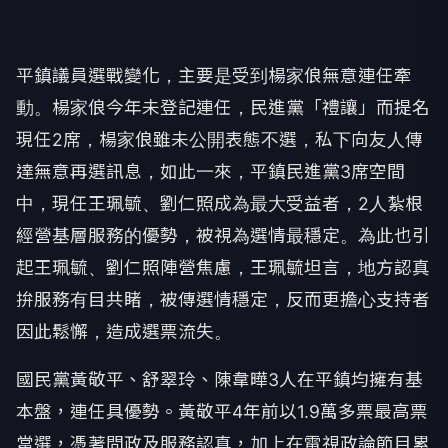
平鎮議員選戰變化，主要是受到楊家俍無意連任牽
動。楊家俍今年未登記連任，民進黨「禮讓」而提名
現任2席，楊家俍雖未公開表態不選，私下向友人傳
達無意再選訊息，如此一來，平鎮民進黨3席空間
中，現任王珮毓、劉仁照成為最大受益者，2人紮根
經營基層服務的優勢，被視為選情最穩定。為此也引
起王珮毓、劉仁照陣營焦慮，王珮毓坦言，地方認真
拚服務有目共睹，被傳選情穩定，反而更擔心支持者
因此鬆懈，造成選票流失。
國民黨黃敬平、舒翠玲、陳韋曄3人在平鎮均擁有基
本盤，連任具優勢。黃敬平4年前以1.9萬多票最高票
當選，憑著問政及服務認真，加上在電視政論節目累