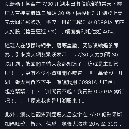
張籌碼！甚至在 7/30 川湖走出階段底部的當天，經
理人直接豪氣單日加碼 30 張，隨後推升川湖登上萬
元大關並強勢攻上漲停，目前已躍升為 00991A 第四
大持股（權重逼近 6%），帳面獲利粗估近 40%。
經理人在恐慌時縮手、落底重壓、突破後續追的節
奏，引來廣大網友驚嘆表示：『7/30 大力加碼 30
張川湖，後面的事情大家都知道了，這就是主動管
理！』，更有不少小資族開心喊道：『「萬金股」川
湖一張太貴買不下手，嘿嘿我用 00991A「打包」一
起抱緊緊！』、『川湖買不起，我買點 00991A 總行
吧！』、『原來我也是川湖股東！』。
此外，網友也觀察到經理人呂宏宇在 7/30 低點果斷
加碼旺矽、智邦、信驊，隨後大漲逾 20% 至 30%，