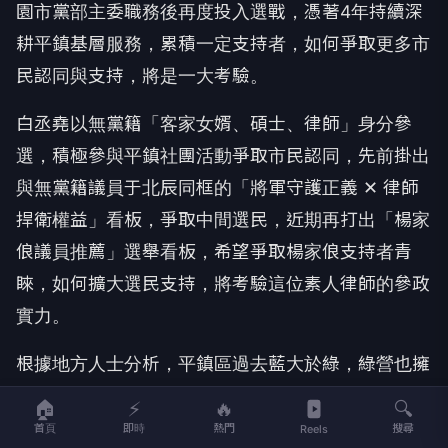
園市黨部主委職務後再度投入選戰，憑著4年持續深
耕平鎮基層服務，累積一定支持者，如何爭取更多市
民認同與支持，將是一大考驗。
白丞堯以無黨籍「客家女婿、碩士、律師」身分參
選，積極參與平鎮社團活動爭取市民認同，先前掛出
與無黨籍議員于北辰同框的「將軍守護正義 ✕ 律師
捍衛權益」看板，爭取中間選民，近期再打出「楊家
俍議員推薦」選舉看板，希望爭取楊家俍支持者青
睞，如何擴大選民支持，將考驗這位素人律師的參政
實力。
根據地方人士分析，平鎮區過去藍大於綠，綠營也擁
有穩定基本盤，隨著前市長鄭文燦執政8年期間，平
🏠
⚡
🔥
🔍
鎮外來人口增加，綠營票倉逐漸擴大，與藍營逐漸平
首頁
即時
熱門
搜尋
Reels