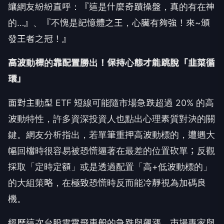
讓網友紛紛直呼：『這是什麼奇蹟操盤，真的有在神
的…』、『不愧是記憶體之王，心臟有夠強！來~頒
發王者之冠！』
高波動標的靠配置勝出！保持心態才能跳脫「韭菜循
環」
面對主動型 ETF 短線可能隨市場急跌超過 20% 的高
波動特性，許多資深投資人也點出心理素質對決的關
鍵。網友分析指出，若單筆重押高波動標的，遭遇大
幅回檔時很容易被恐慌逼著在最差的位置砍單；反觀
採取「定時定額」或是透過配置「高+低波動標的」
的大組策略，在極致恐慌時反而能冷靜視為加碼良
機。
經歷這次台股雲霄飛車般的急跌與飆漲，市場專家與