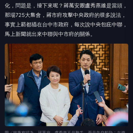
化，問題是，接下來呢？蔣萬安跟盧秀燕誰是當頭，
那場725大集會，蔣市府攻擊中央政府的很多說法，
事實上箭都插在台中市政府，每次說中央包庇中聯，
馬上新聞就出來中聯與中市府的關係。
圖／林秉宥認為，蔣萬安、盧秀燕不是聯手，而是各自較勁；在遊