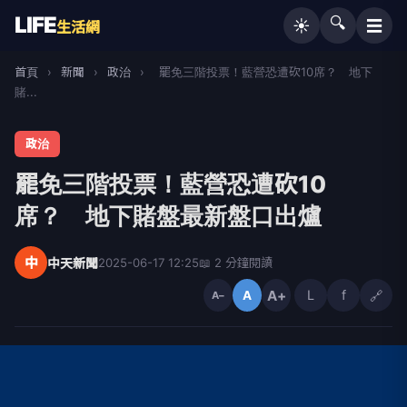
LIFE
🔍
☰
☀️
生活網
首頁
›
新聞
›
政治
›
罷免三階投票！藍營恐遭砍10席？ 地下
賭...
政治
罷免三階投票！藍營恐遭砍10
席？ 地下賭盤最新盤口出爐
中
中天新聞
2025-06-17 12:25
📖 2 分鐘閱讀
A+
L
f
🔗
A
A−