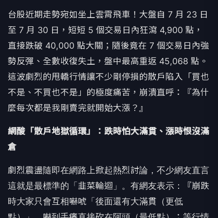
台股近期走勢宛如坐上雲霄飛車！大盤自 7 月 23 日
至 7 月 30 日，短短 5 個交易日內狂瀉 4,900 點，
直接跌破 40,000 點大關；隨後竟在 7 個交易日內強
勢反彈、全數收復失土，盤中最高重返 45,068 點。
這波劇烈的甩轎行情讓不少剛停損的散戶陷入「買也
不是、不買也不是」的極度痛苦，崩潰直呼：『為什
麼每次都是我剛賣完就開始大漲？』
網酸「散戶地獄循環」：跌時怕大滿貫、漲時恨沒滿
倉
劇烈震盪隨即在網路上掀起熱烈討論，不少網友直言
這就是最標準的「韭菜輪迴」。有網友表示：『崩跌
時大家只會互相嚇唬「後面還有大滿貫（更低
點）」，嚇到手癢直接砍在阿頭（最低點）；等行情