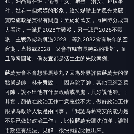
孔，油品還在燒，還有工安、豬瘟、治安、跳樓事
件，她有一個媽媽的形象，維持媒體上的風光亮麗，
實際施政品質很有問題；至於蔣萬安，蔣團隊分成兩
大看法，一派是2028主戰派，另一派是2028不戰
派，主戰派認為跳過2028，等到2032會有幾年的空
窗期，直接戰2028，又會有縣市長轉戰的批評，而
且像韓國瑜、侯友宜都是活生生的失敗案例。
蔣萬安會不會想學馬英九？因為外界評價蔣萬安的優
點就是帥，林秉宥說，「因為除了帥，其他已經乏善
可陳，說不出他有什麼政績或長處，只好說他帥」；
其實，顏值在政治工作中意義並不大，做好政治工作
跟成為政治人物是兩回事，「我認為蔣萬安的能力是
不足已做好政治工作」，比較蔣萬安跟沈伯洋，誰對
市政更有想法、見解，很快就能比較出來。