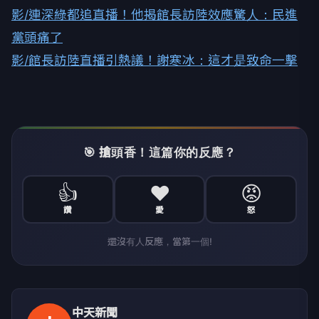
影/連深綠都追直播！他揭館長訪陸效應驚人：民進
黨頭痛了
影/館長訪陸直播引熱議！謝寒冰：這才是致命一擊
🎯 搶頭香！這篇你的反應？
👍
❤️
😡
讚
愛
怒
還沒有人反應，當第一個!
中天新聞