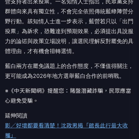
營支持者出來投票。一名知情人士指出，民眾黨支持
群體向來具有獨立性，不會完全依照傳統藍綠陣營分
野行動。該知情人士進一步表示，藍營若只以「出門
投票」為訴求，恐難達到預期效果，必須提出具說服
力的論述與政策立場說明，讓選民理解反對罷免的具
體理由，才有機會扭轉選情。
藍白兩方在罷免議題上的合作態度，不僅值得關注，
更可能成為2026年地方選舉藍白合作的前哨戰。
※《中天新聞網》提醒您：賭盤潛藏詐騙，民眾應當
心避免受騙。
延伸閱讀
影／好壞都要看清楚！沈政男揭「館長此行最大收
穫」