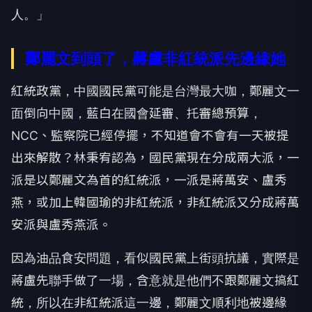
人。」
鄭麗文到頭了，蔣盧非紅統派先邊緣她
紅統政黨，中國國民黨可能是台灣最大咖，鄭麗文一
面倒向中國，藍白在國會延審、托審總預算，
NCC、監察院已經停擺，不知道會不會有一天被提
出來解散？林秉宥認為，國民黨現在分成兩大派，一
派是以鄭麗文為首的紅統派，一派是蔣萬安、盧秀
燕，或加上韓國瑜的非紅統派，非紅統派又分成蔣萬
安派與盧秀燕派。
因為油品食安問題，看似國民黨上街頭抗議，實際是
蔣盧先聯手做了一場，含意就是他們不跟鄭麗文搞紅
統，所以在非紅統派這一邊，鄭麗文順利地被邊緣