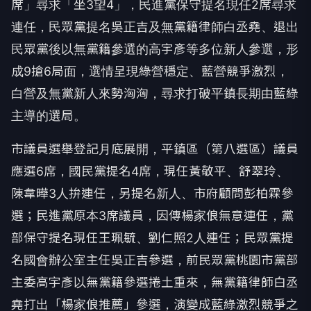
席」尋求「坐3望4」，民進黨保守提名現任2席尋求
連任，民眾黨提名吳正吉及無黨籍律師白丞堯、退出
民眾黨後以無黨籍參選的高宇彥等多位新人參選，形
成9搶6局面，選情呈現綠營穩定、藍營競爭激烈，
白營及無黨新人來勢洶洶，尋求打破平鎮長期由藍綠
主導的選局。
市議員選舉登記月底展開，平鎮區（第八選區）議員
應選6席，國民黨提名4席，現任黃敬平、舒翠玲、
陳韋曄3人拚連任，另提名新人、市府顧問彭柏霖參
選；民進黨原本3席議員，因傳楊家俍無意連任，黨
部保守提名現任王珮毓、劉仁照2人連任；民眾黨提
名國會辦公室主任吳正吉參選，前民眾黨桃園市黨部
主委高宇彥以無黨籍參選捲土重來，無黨籍律師白丞
堯打出「楊家俍推薦」參選，演變成藍綠激烈競爭之