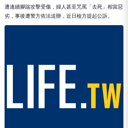
遭連續腳踹攻擊受傷，婦人甚至咒罵「去死」相當惡
劣，事後遭警方依法送辦，近日檢方提起公訴。