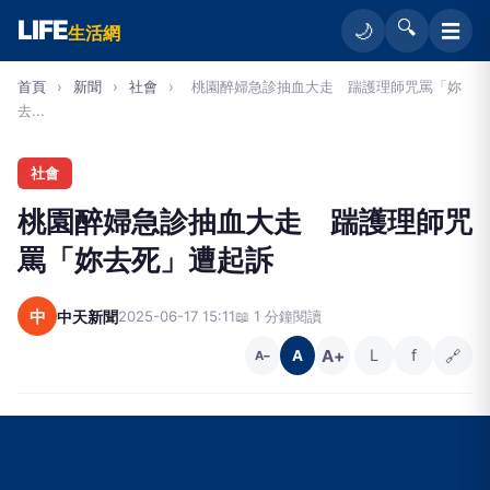
LIFE
🔍
☰
🌙
生活網
首頁
›
新聞
›
社會
›
桃園醉婦急診抽血大走 踹護理師咒罵「妳
去...
社會
桃園醉婦急診抽血大走 踹護理師咒
罵「妳去死」遭起訴
中
中天新聞
2025-06-17 15:11
📖 1 分鐘閱讀
A+
L
f
🔗
A
A−