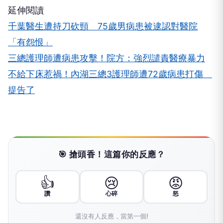
延伸閱讀
千葉醫生遭持刀砍頸 75歲男病患被逮認對醫院
「有怨恨」
三總護理師遭病患攻擊！院方：強烈譴責醫療暴力
不給下床惹禍！內湖三總3護理師遭72歲病患打傷
提告了
🎯 搶頭香！這篇你的反應？
👍
😢
😡
讚
心碎
怒
還沒有人反應，當第一個!