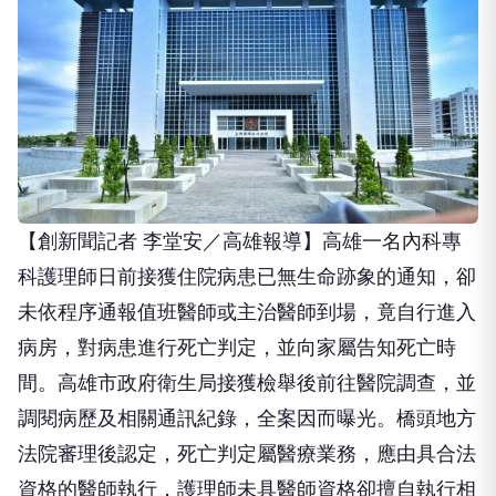
【創新聞記者 李堂安／高雄報導】高雄一名內科專
科護理師日前接獲住院病患已無生命跡象的通知，卻
未依程序通報值班醫師或主治醫師到場，竟自行進入
病房，對病患進行死亡判定，並向家屬告知死亡時
間。高雄市政府衛生局接獲檢舉後前往醫院調查，並
調閱病歷及相關通訊紀錄，全案因而曝光。橋頭地方
法院審理後認定，死亡判定屬醫療業務，應由具合法
資格的醫師執行，護理師未具醫師資格卻擅自執行相
關業務，已觸犯《醫師法》。不過，法院考量她是因