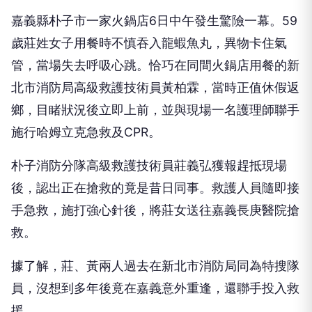
歲莊姓女子用餐時不慎吞入龍蝦魚丸，異物卡住氣
管，當場失去呼吸心跳。恰巧在同間火鍋店用餐的新
北市消防局高級救護技術員黃柏霖，當時正值休假返
鄉，目睹狀況後立即上前，並與現場一名護理師聯手
施行哈姆立克急救及CPR。
朴子消防分隊高級救護技術員莊義弘獲報趕抵現場
後，認出正在搶救的竟是昔日同事。救護人員隨即接
手急救，施打強心針後，將莊女送往嘉義長庚醫院搶
救。
據了解，莊、黃兩人過去在新北市消防局同為特搜隊
員，沒想到多年後竟在嘉義意外重逢，還聯手投入救
援。