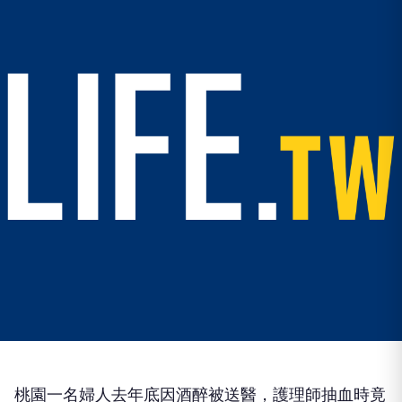
桃園一名婦人去年底因酒醉被送醫，護理師抽血時竟