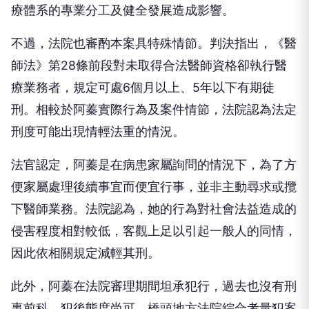
不過，法院也審酌本案具特殊情節。判決指出，《醫
師法》第28條前段對未取得合法醫師資格卻執行醫
療業務者，規定可處6個月以上、5年以下有期徒
刑。相較於阿蓁實際行為及案件情節，法院認為法定
刑度可能出現情輕法重的情況。
法官認定，阿蓁是在病患家屬詢問的情況下，為了方
便家屬處理後續事宜而便宜行事，並非主動尋求或攬
下醫師業務。法院認為，她的行為對社會法益造成的
侵害程度相對較低，客觀上足以引起一般人的同情，
因此依相關規定減輕其刑。
此外，阿蓁在法院審理期間坦承犯行，過去也沒有刑
事前科，犯後態度尚可。橋頭地方法院綜合考量犯案
動機、行為情節、對醫療制度的影響及個人背景後，