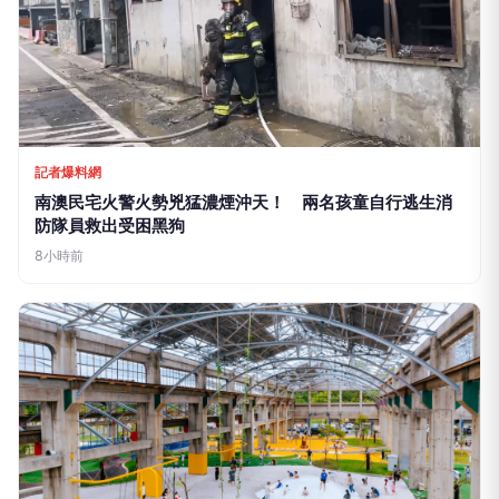
記者爆料網
南澳民宅火警火勢兇猛濃煙沖天！ 兩名孩童自行逃生消
防隊員救出受困黑狗
8小時前