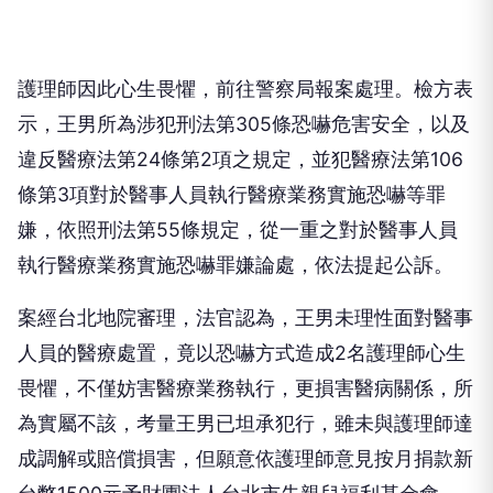
護理師因此心生畏懼，前往警察局報案處理。檢方表
示，王男所為涉犯刑法第305條恐嚇危害安全，以及
違反醫療法第24條第2項之規定，並犯醫療法第106
條第3項對於醫事人員執行醫療業務實施恐嚇等罪
嫌，依照刑法第55條規定，從一重之對於醫事人員
執行醫療業務實施恐嚇罪嫌論處，依法提起公訴。
案經台北地院審理，法官認為，王男未理性面對醫事
人員的醫療處置，竟以恐嚇方式造成2名護理師心生
畏懼，不僅妨害醫療業務執行，更損害醫病關係，所
為實屬不該，考量王男已坦承犯行，雖未與護理師達
成調解或賠償損害，但願意依護理師意見按月捐款新
台幣1500元予財團法人台北市失親兒福利基金會。