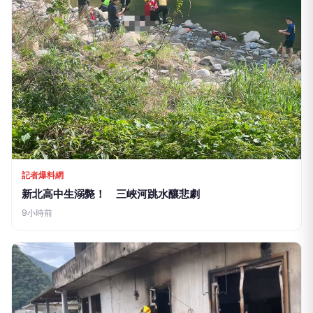
記者爆料網
新北高中生溺斃！ 三峽河跳水釀悲劇
9小時前