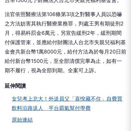
法官依照醫療法第106條第3項之對醫事人員以恐嚇
之方法妨害其執行醫療業務罪，判處王男有期徒刑2
月，得易科罰金6萬元，另宣告緩刑2年，緩刑期間
付保護管束，並應給付財團法人台北市失親兒福利基
金會共新台幣1萬8000元，給付方法為於每月20日前
給付新台幣1500元，至全部清償完畢為止，如有一
期不履行，視為全部到期。全案可上訴。
延伸閱讀
女兒考上北大！外送員父「喜悅藏不住」自費買
飲料沿路送人 平台霸氣幫付學費
原始連結