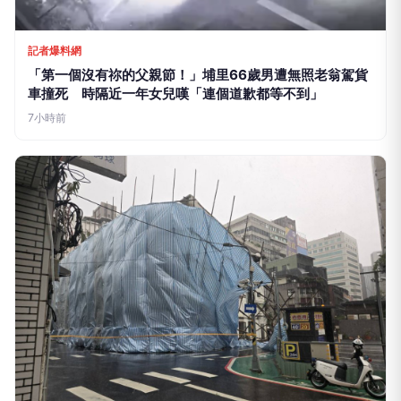
記者爆料網
「第一個沒有祢的父親節！」埔里66歲男遭無照老翁駕貨
車撞死 時隔近一年女兒嘆「連個道歉都等不到」
7小時前