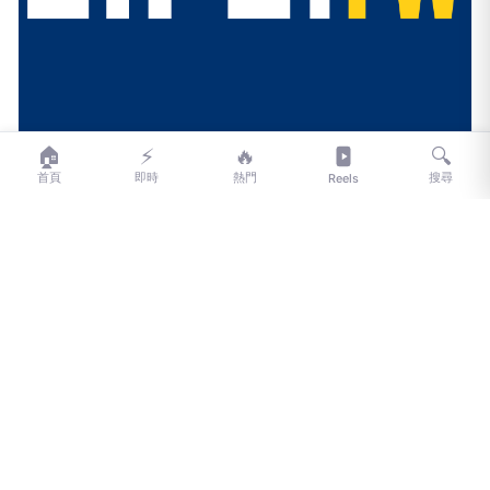
匯流新聞網CNEWS
🏠
⚡
🔥
🔍
4槍擊破3輪胎逮肇逃犯 50歲男再涉毒駕起獲安毒吸食器
首頁
即時
熱門
搜尋
Reels
2小時前