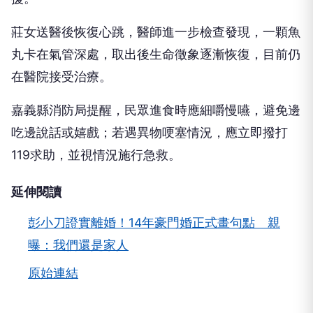
莊女送醫後恢復心跳，醫師進一步檢查發現，一顆魚
丸卡在氣管深處，取出後生命徵象逐漸恢復，目前仍
在醫院接受治療。
嘉義縣消防局提醒，民眾進食時應細嚼慢嚥，避免邊
吃邊說話或嬉戲；若遇異物哽塞情況，應立即撥打
119求助，並視情況施行急救。
延伸閱讀
彭小刀證實離婚！14年豪門婚正式畫句點 親
曝：我們還是家人
原始連結