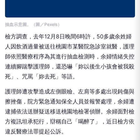
抽血示意圖。（圖／Pexels）
檢方調查，去年12月8日晚間6時許，50多歲余姓婦
人因飲酒過量被送往桃園市某醫院急診室就醫，護理
師依照醫療程序為其進行抽血檢測時，余婦情緒失控
連續腳踹擊護理師，還恐嚇「妳以後生小孩會被我殺
死」、咒罵「妳去死」等語。
護理師遭攻擊造成左側眼瞼、左肩等多處出現鈍傷與
擦挫傷，院方緊急通知保全人員並報警處理，余婦遭
逮捕依法送辦疑送移送桃園地檢署偵辦。余婦面對檢
方複訊坦承犯行，辯稱自己「喝醉了」，近日檢方依
違反醫療法罪提起公訴。