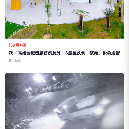
記者爆料網
獨／高雄台鐵機廠首例意外！3歲童跌倒「破頭」緊急送醫
8小時前