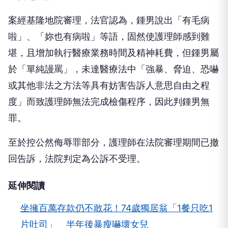
案經基隆地院審理，法官認為，鍾男說出「有毛病
啦」、「妳也有病啦」等語，固然使護理師感到難
堪，且增加執行醫療業務時間及精神耗費，但鍾男屬
於「單純謾罵」，未達醫療法中「強暴、脅迫、恐嚇
或其他非法之方法等具有妨害告訴人意思自由之程
度」而致護理師無法完成檢傷程序，因此判鍾男無
罪。
至於控公然侮辱罪部分，護理師在法院審理期間已撤
回告訴，法院判定為公訴不受理。
延伸閱讀
坐擁百萬存款仍不敢花！74歲獨居翁「1餐只吃1
片吐司」 半年後暴瘦嚇壞女兒