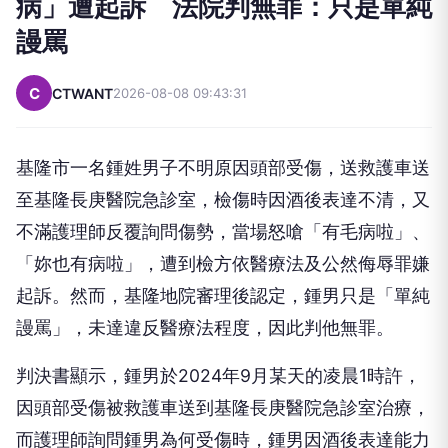
病」遭起訴 法院判無罪：只是單純
謾罵
C
CTWANT
2026-08-08 09:43:31
基隆市一名鍾姓男子不明原因頭部受傷，送救護車送
至基隆長庚醫院急診室，檢傷時因酒後表達不清，又
不滿護理師反覆詢問傷勢，當場怒嗆「有毛病啦」、
「妳也有病啦」，遭到檢方依醫療法及公然侮辱罪嫌
起訴。然而，基隆地院審理後認定，鍾男只是「單純
謾罵」，未達違反醫療法程度，因此判他無罪。
判決書顯示，鍾男於2024年9月某天的凌晨1時許，
因頭部受傷被救護車送到基隆長庚醫院急診室治療，
而護理師詢問鍾男為何受傷時，鍾男因酒後表達能力