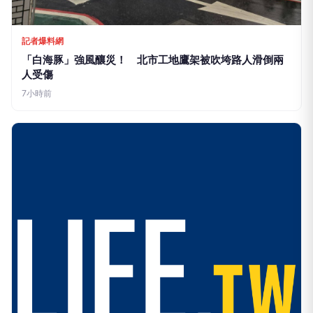
記者爆料網
「白海豚」強風釀災！ 北市工地鷹架被吹垮路人滑倒兩
人受傷
7小時前