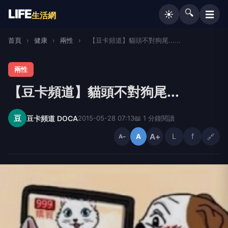
LIFE
🔍
☰
☀️
生活網
首頁
›
健康
›
兩性
›
【豆卡頻道】貓頭不對狗尾......
兩性
【豆卡頻道】貓頭不對狗尾...
豆
豆卡頻道 DOCA
2015-05-28 07:13
📖 1 分鐘閱讀
A+
L
f
🔗
A
A−