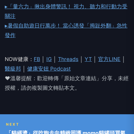
▸「量六力」揪出身體警訊！ 視力、聽力和行動力受
關注
▸暑假自助遊日行萬步！ 當心誘發「拇趾外翻」急性
發作
NOW健康：
FB
│
IG
│
Threads
│
YT
│
官方LINE
│
醫級邦
│
健康安妞 Podcast
❤溫馨提醒：歡迎轉傳「原始文章連結」分享，未經
授權，請勿複製圖文轉貼本文。
NEXT
「貓經濟」從吃飽走向精緻照護 momo貓罐頭買氣