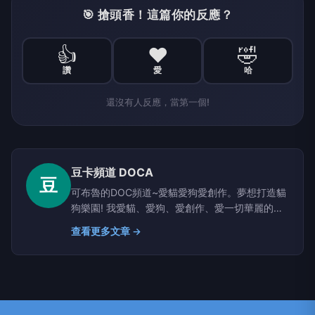
🎯 搶頭香！這篇你的反應？
👍
❤️
🤣
讚
愛
哈
還沒有人反應，當第一個!
豆卡頻道 DOCA
豆
可布魯的DOC頻道~愛貓愛狗愛創作。夢想打造貓
狗樂園! 我愛貓、愛狗、愛創作、愛一切華麗的事
物。我乘著夢想飛進奇幻國度 － 在這裡，貓狗是
查看更多文章 →
超級英雄、是宮廷貴族、是超級巨星，也是夢想
家。他們的對話、他們的生活、他們世界，總是帶
給我歡笑與動力。 跟著可布魯的豆卡頻道，一起
認識這些可愛的毛朋友吧! 粉絲團：
www.facebook.com/doca2012