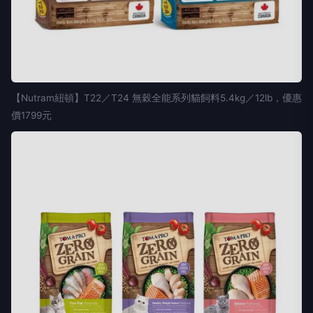
【Nutram紐頓】T22／T24 無穀全能系列貓飼料5.4kg／12lb，優惠
價1799元