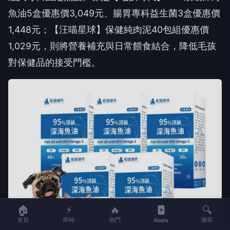
魚油5盒優惠價3,049元、腸胃專科益生菌3盒優惠價
1,448元；【汪喵星球】保健純肉泥40包組優惠價
1,029元，則將營養補充與日常餵食結合，降低毛孩
對保健品的接受門檻。
🏠
⚡
🔥
🔍
首頁
即時
熱門
搜尋
Reels