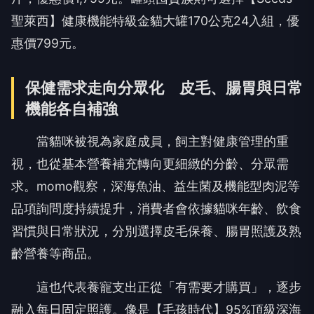
聖萊西】健康機能特級金貓大罐170公克24入組，優
惠價799元。
保健需求走向分眾化 皮毛、腸胃與日常
機能各自補強
當貓咪被視為家庭成員，飼主對健康管理的重
視，也從基本營養補充轉向更細緻的分齡、分眾需
求。momo觀察，深海魚油、益生菌及機能型肉泥等
品項詢問度持續提升，消費者會依據貓咪年齡、飲食
習慣與日常狀況，分別選擇皮毛保養、腸胃照護及熟
齡營養等商品。
這也代表養寵支出正從「有需要才購買」，逐步
融入每日固定照護。像是【毛孩時代】95%頂級深海