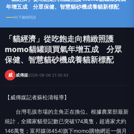
年增五成 分眾保健、智慧貓砂機成養貓新標配
向下繼續閱讀
「貓經濟」從吃飽走向精緻照護
momo貓罐頭買氣年增五成 分眾
保健、智慧貓砂機成養貓新標配
威
威傳媒
2026-08-06 21:30:43
【威傳媒記者蘇松濤報導】
台灣毛孩市場的主角正在換位。根據農業部最新
統計，全國家貓登記數已突破174萬隻，超過家犬約
146萬隻；富邦媒(8454)旗下momo購物網近一個月