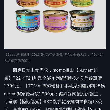
【Seeds聖萊西】GOLDEN CAT健康機能特級金貓大罐，170gx24
入組優惠價799元
因應日常主食需求，momo推出【Nutram紐
頓】T22／T24無穀全能系列貓飼料5.4公斤優惠價
1,799元、【TOMA-PRO優格】零穀系列貓飼料25磅
momo獨家優惠價1,999元；偏好鮮肉配方的飼主，
可選購【怪獸部落】98%慢烘乾燥鮮肉主食糧1.8公
斤，優惠價1,759元。罐頭囤貨族則可選擇【Seeds