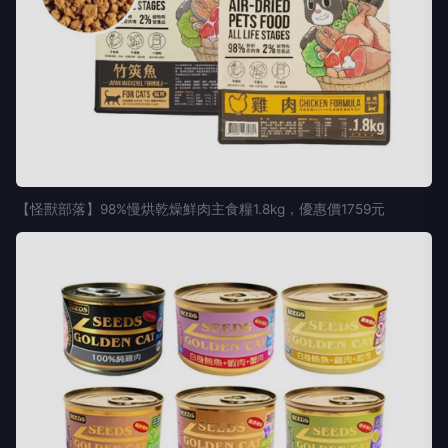
【怪獸部落】98%慢烘乾燥鮮肉主食糧1.8kg，優惠價1759元