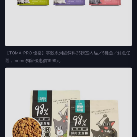
【TOMA-PRO 優格】零穀系列貓飼料25磅室內貓／5種魚／鮭魚任
選，momo獨家優惠價1999元