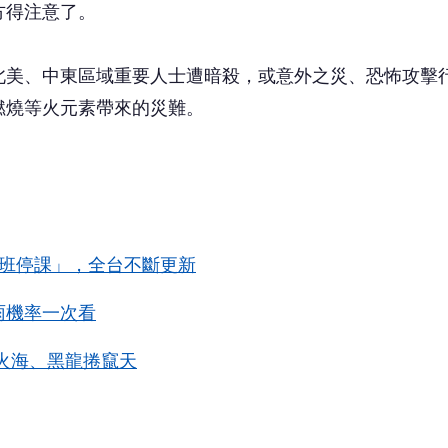
雨機率一次看
陷火海、黑龍捲竄天
搶頭香！這篇你的反應？
❤️
😮
愛
哇
沒有人反應，當第一個!