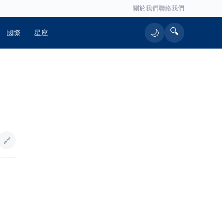
關於我們
聯絡我們
🔍
🌙
國際
星座
🔥 熱門文章
精湛交通工業於七股科技工業區投資
1
5.1億 擴大布局臺南
🔗
嘉義水上親子小旅行 太空、糖果、
2
採果一次玩
真的
巨木倒塌橫跨車道 基警冒雨管制搶通
3
百歲柯德應阿公鹿谷慶生 親手奉茶
4
迎鄉親 華山基金會盼串聯社區力量