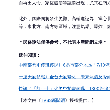
一週天氣預報》全台天氣變化、未來氣溫及降
快訊／「凱士士」火災空拍畫面曝 1300坪
【本文由《
TVBS新聞網
》授權提供。】
🎯 
👍
讚
還