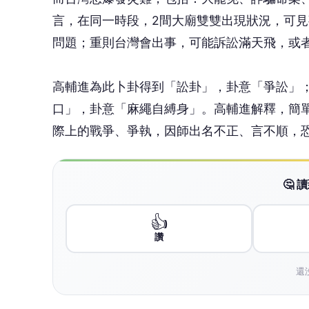
👍
讚
還