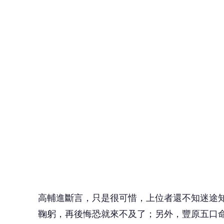
高輔進斷言，只是很可惜，上位者還不知迷途
鞠躬，再後悔恐就來不及了；另外，豐原五口
而再出人命、家庭破裂等議題出現，尤其在南
此外，國際間將發生災難。高輔進認為，當心
等；東北方、南方等區域，注意氣爆、爆炸、
＊民俗說法僅供參考，不代表本新聞網立場＊
延伸閱讀：
中南部暴雨停班停課》6縣市部分地區「7/10