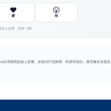
台2線拖板車載運3大捆玻璃纖