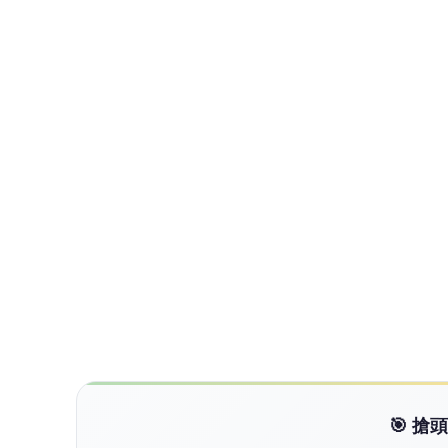
TVBS新聞網
T
TVBS新聞網揭露即時且完整的時事新聞、F
廣度的新聞視野│TVBS 最值得信賴的媒體
查看更多文章 →
NEXT
獨家│漢光演習又傳意外？台2線拖板
向下繼續閱讀