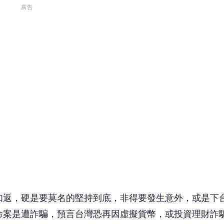
知返，硬是要莫名的堅持到底，非得要發生意外，或是下
命案是遭詐騙，預言台灣恐再因虛擬貨幣，或投資理財詐
方得注意了。
北美、中東區域重要人士遭暗殺，或意外之災、恐怖攻擊
燃燒等火元素帶來的災難。
停班停課」，全台不斷更新