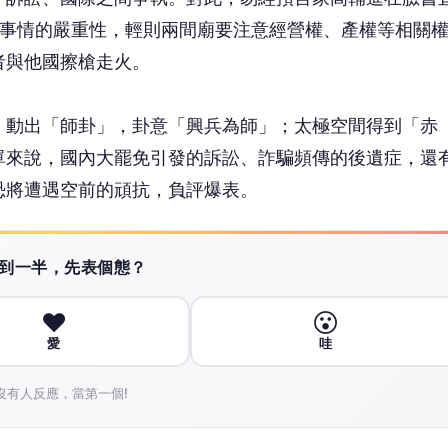
❤️
😮
愛
哇
沒有人反應，當第一個!
廣告