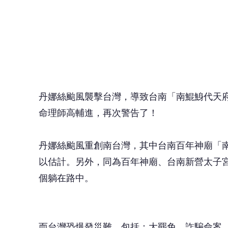
丹娜絲颱風重創南台灣，其中台南百年神廟「南
以估計。另外，同為百年神廟、台南新營太子
個躺在路中。
而台灣恐爆發災難，包括：大罷免、詐騙命案
言，在同一時段，2間大廟雙雙出現狀況，可
問題；重則台灣會出事，可能訴訟滿天飛，或
高輔進為此卜卦得到「訟卦」，卦意「爭訟」
口」，卦意「麻繩自縛身」。高輔進解釋，簡
際上的戰爭、爭執，因師出名不正、言不順，
🤔