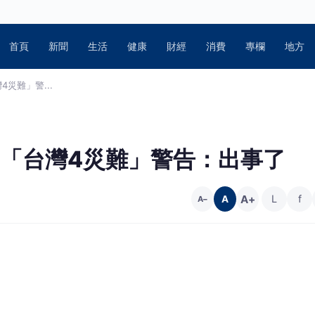
首頁
新聞
生活
健康
財經
消費
專欄
地方
災難」警...
師「台灣4災難」警告：出事了
A+
L
f
A
A−
府」牌樓倒塌、新營太子宮神像斷裂。對此，多次預言成