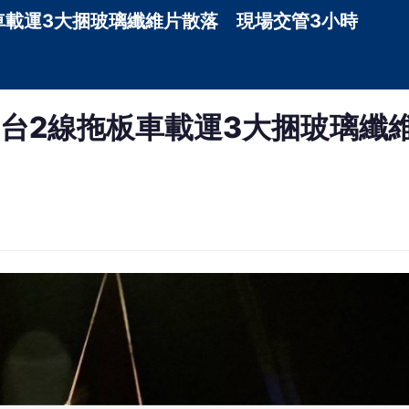
】「漢光42號」演習疑似又傳出掉落物事故！5日實兵演練
60A3戰車，駕駛逃生門脫落，今（8）日又有民眾向《
北市貢寮區靠近龍洞的台2線上，國軍漢光演習的「玻璃