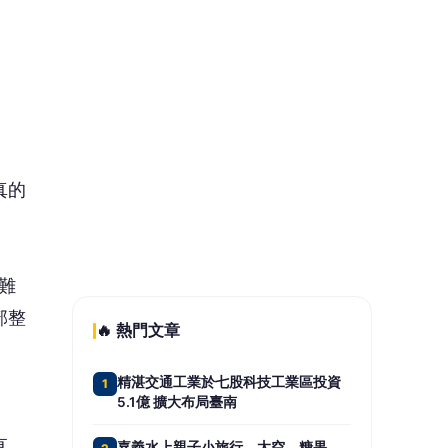
守護孤老
難
暑假親子共食正當時 雲林好魚前進
5
部整
花博陪爸爸過節
📰 同分類文章
直
蔣萬安堅稱政府擋疫苗 沈伯
權責
洋：不好好說明反而造更多的
謠
大稻埕蜘蛛人「搖搖欲墜」！
白海豚炸北台 101雨水噴半空
有國