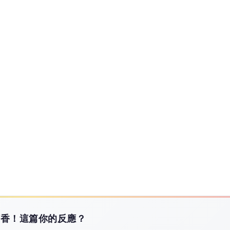
ocus全球新聞及線上直播，並提供打包新聞、民調等資訊，展現兼具深度及
車載運3大捆玻璃纖維片散落 現場交管3小時