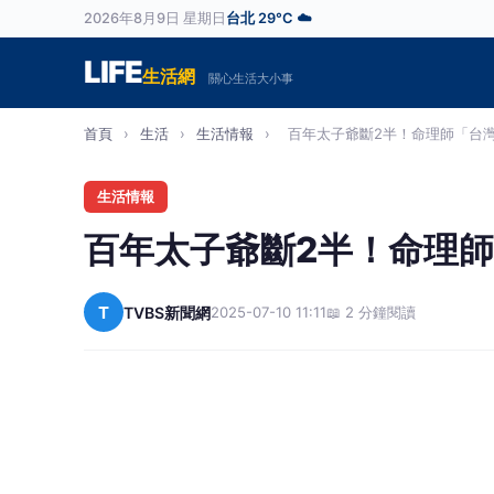
2026年8月9日 星期日
台北 29°C ☁️
LIFE
生活網
關心生活大小事
首頁
›
生活
›
生活情報
›
百年太子爺斷2半！命理師「台灣4
生活情報
百年太子爺斷2半！命理
T
TVBS新聞網
2025-07-10 11:11
📖 2 分鐘閱讀
丹娜絲颱風襲擊台灣，導致台南「南鯤鯓代天
命理師高輔進，再次警告了！