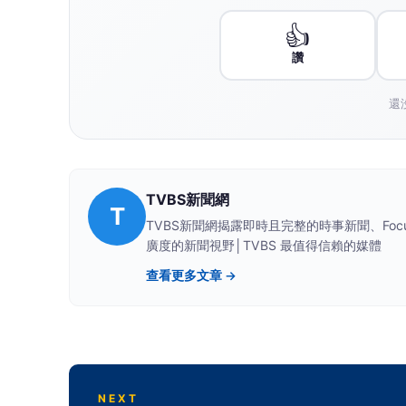
獨家│漢光演習又傳意外？
片散落 現場交管3小時
記
記者爆料網
2026-08-08 13:15:00