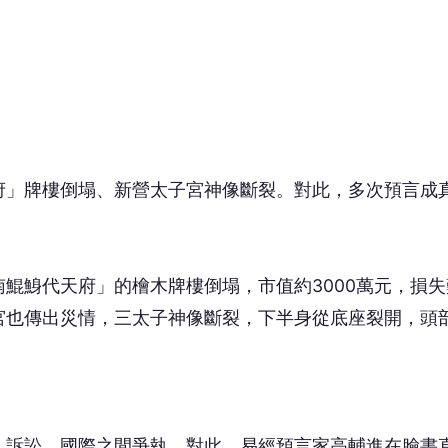
鯤鯓代天府」的檜木牌樓倒塌，市值約3000萬元，損失
宮也傳出災情，三太子神像斷裂，下半身從底座裂開，頭
、訴訟、國際之間爭執。對此，易經預言家高輔進在臉書
見事情的嚴重性，輕則兩間廟要注意經營權、產權等相關
者與他國擦槍走火。
；動出「師卦」，卦意「興兵為師」；太極空間得到「赤
單來說，國內大罷免引發的訴訟、詐騙頻傳的後遺症，還
恐將遭遇空前的頑抗，負評爆表。
 讀到一半，先表個態？