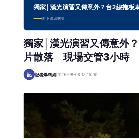
【Lai傳媒、記者爆料網／周庭慶／新北報導
日，台東有居民目擊一輛前往戰術位置途中的M
爆料網》爆料並提供畫面，昨（7）日晚間在新