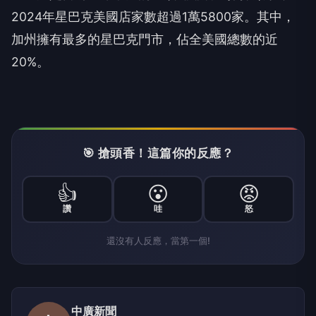
2024年星巴克美國店家數超過1萬5800家。其中，
加州擁有最多的星巴克門市，佔全美國總數的近
20%。
🎯 搶頭香！這篇你的反應？
👍
😮
😡
讚
哇
怒
還沒有人反應，當第一個!
中廣新聞