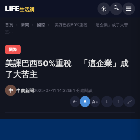
LIFE
🔍
☰
☀️
生活網
首頁
›
新聞
›
國際
›
美課巴西50%重稅 「這企業」成了大苦
主...
國際
美課巴西50%重稅 「這企業」成
了大苦主
中
中廣新聞
2025-07-11 14:32
📖 1 分鐘閱讀
A+
L
f
🔗
A
A−