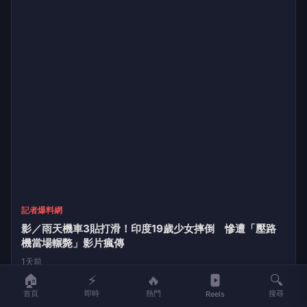
記者爆料網
影／雨天機車3貼打滑！印度19歲少女摔倒 慘遭「壓路
機當場輾斃」影片瘋傳
1天前
🏠
⚡
🔥
🔍
首頁
即時
熱門
搜尋
Reels