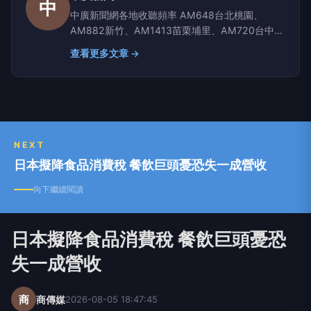
中
中廣新聞網各地收聽頻率 AM648台北桃園、
AM882新竹、AM1413苗栗埔里、AM720台中彰
化南投、AM1350嘉義雲林、AM1296台南、
查看更多文章 →
AM864高雄屏東、AM630宜蘭、AM819台東、
AM855花蓮、AM1116玉里
NEXT
日本擬降食品消費稅 餐飲巨頭憂恐失一成營收
向下繼續閱讀
日本擬降食品消費稅 餐飲巨頭憂恐
失一成營收
商
商傳媒
2026-08-05 18:47:45