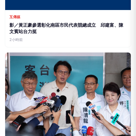
互傳媒
影／黃正豪參選彰化南區市民代表競總成立 邱建富、陳
文賓站台力挺
2小時前