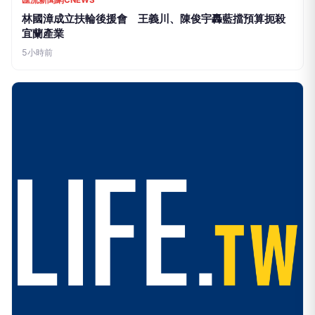
匯流新聞網CNEWS
林國漳成立扶輪後援會 王義川、陳俊宇轟藍擋預算扼殺
宜蘭產業
5小時前