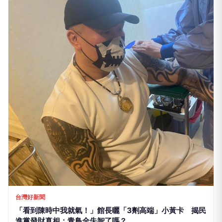
台灣好新聞
「看到陳時中我就氣！」館長曬「3劑高端」小黃卡 揭民
進黨發財真相：青鳥全失智了嗎？