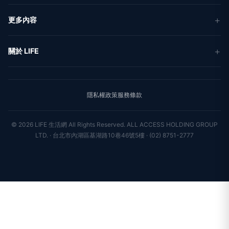
新聞
更多內容
生活
地方新聞
健康
關於 LIFE
國際新聞
財經
合作夥伴
星座運勢
消費
關於我們
隱私權政策
服務條款
新聞人物
專欄
聯絡我們
新聞組織
© 2026 LIFE 生活網 All Rights Reserved.
ALL ACCESS HOLDING GROUP
LTD. · 台北市內湖區基湖路10巷46號5樓 · (02) 8751-2777