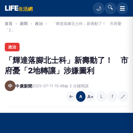
LIFE
🔍
☰
🌙
生活網
首頁
›
新聞
›
政治
›
「輝達落腳北士科」新壽動了！ 市府憂
「2...
政治
「輝達落腳北士科」新壽動了！ 市
府憂「2地轉讓」涉嫌圖利
中
中廣新聞
2025-07-11 15:48
📖 2 分鐘閱讀
A+
L
f
🔗
A
A−