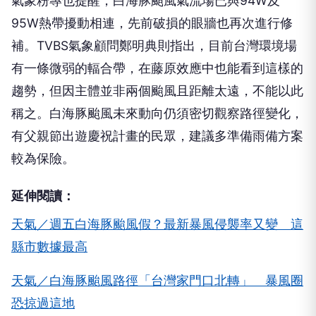
氣象粉專也提醒，白海豚颱風氣流場已與94W及
95W熱帶擾動相連，先前破損的眼牆也再次進行修
補。TVBS氣象顧問鄭明典則指出，目前台灣環境場
有一條微弱的輻合帶，在藤原效應中也能看到這樣的
趨勢，但因主體並非兩個颱風且距離太遠，不能以此
稱之。白海豚颱風未來動向仍須密切觀察路徑變化，
有父親節出遊慶祝計畫的民眾，建議多準備雨備方案
較為保險。
延伸閱讀：
天氣／週五白海豚颱風假？最新暴風侵襲率又變 這
縣市數據最高
天氣／白海豚颱風路徑「台灣家門口北轉」 暴風圈
恐掠過這地