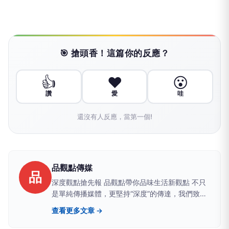
🎯 搶頭香！這篇你的反應？
👍
❤️
😮
讚
愛
哇
還沒有人反應，當第一個!
品觀點傳媒
品
深度觀點搶先報 品觀點帶你品味生活新觀點 不只
是單純傳播媒體，更堅持“深度”的傳達，我們致力
於建立一個具有品質、品味、品行，值得信任的媒
查看更多文章 →
體品牌。聚焦時事議題提供有品、有價值且白色中
立之論點，讓觀眾可以從中獲得最真實的訊息。