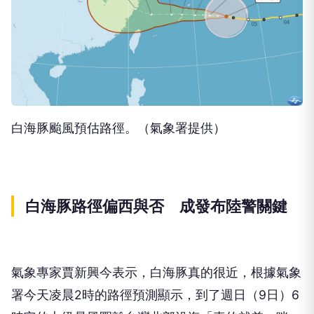
白海豚颱風預估路徑。（氣象署提供）
白海豚路徑偏西與否 成發布陸警關鍵
氣象專家賈新興今表示，白海豚真的很近，根據氣象
署今天凌晨2時的路徑預測顯示，到了週日（9日）6