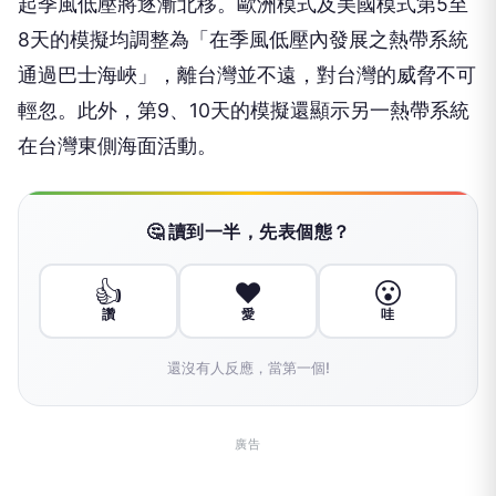
起季風低壓將逐漸北移。歐洲模式及美國模式第5至
8天的模擬均調整為「在季風低壓內發展之熱帶系統
通過巴士海峽」，離台灣並不遠，對台灣的威脅不可
輕忽。此外，第9、10天的模擬還顯示另一熱帶系統
在台灣東側海面活動。
🤔 讀到一半，先表個態？
👍
❤️
😮
讚
愛
哇
還沒有人反應，當第一個!
廣告