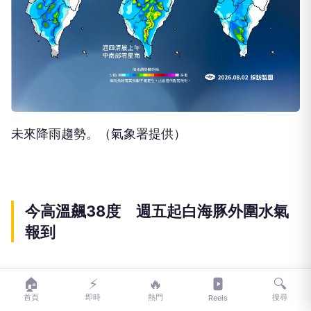
未來降雨趨勢。（氣象署提供）
今高溫飆38度 週五起白海豚外圍水氣
報到
🏠
⚡
🔥
🔍
今日天氣方面，最新歐洲模式模擬顯示，今日至週二
首頁
即時
熱門
搜尋
Reels