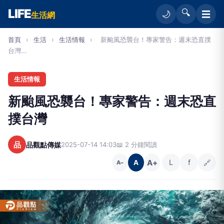
LIFE
🔍
☰
🌙
生活網
首頁
›
生活
›
生活情報
›
新颱風恐襲台！專家警告：週末恐直撲
台灣...
生活情報
新颱風恐襲台！專家警告：週末恐直
撲台灣
品
品觀點傳媒
2025-07-14 14:03
📖 2 分鐘閱讀
A+
L
f
🔗
A
A−