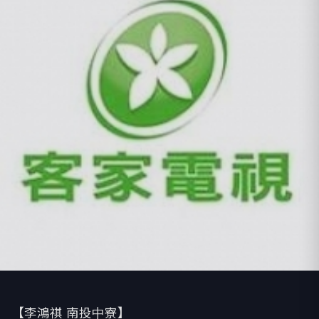
【李鴻祺 南投中寮】