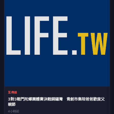
互傳媒
3對3戰鬥陀螺團體賽決戰銅鑼灣 青創市集陪爸爸歡度父
親節
4小時前