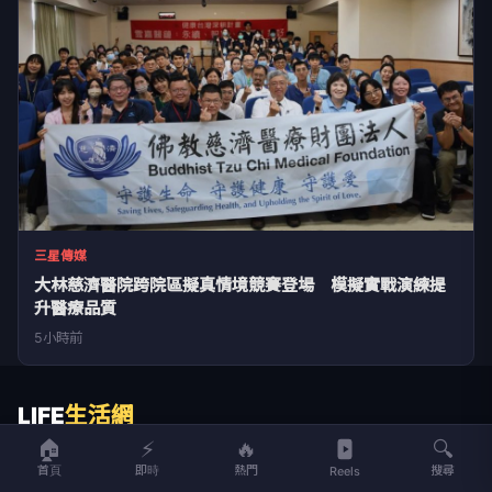
三星傳媒
大林慈濟醫院跨院區擬真情境競賽登場 模擬實戰演練提
升醫療品質
5小時前
LIFE
生活網
🏠
⚡
🔥
🔍
LIFE 生活網是台灣領先的生活資訊平台，提供即時新聞、生活、健康、
首頁
即時
熱門
搜尋
Reels
財經、娛樂等多元內容。