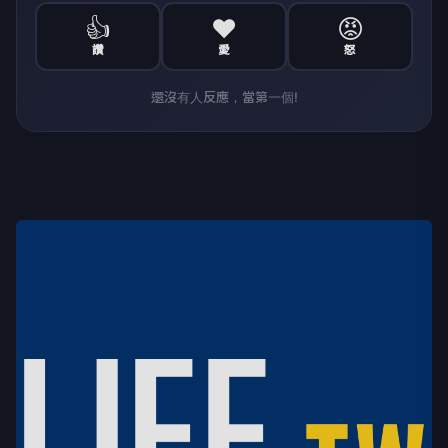
👍
❤️
😡
讚
愛
怒
還沒有人反應，當第一個!