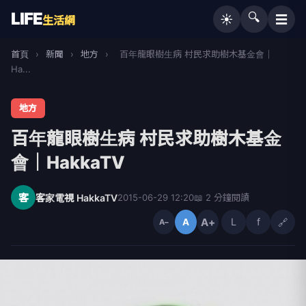
LIFE
🔍
☰
☀️
生活網
首頁
›
新聞
›
地方
›
百年龍眼樹生病 村民求助樹木基金會｜
Ha...
地方
百年龍眼樹生病 村民求助樹木基金
會｜HakkaTV
客
客家電視 HakkaTV
2015-06-29 12:20
📖 2 分鐘閱讀
A+
L
f
🔗
A
A−