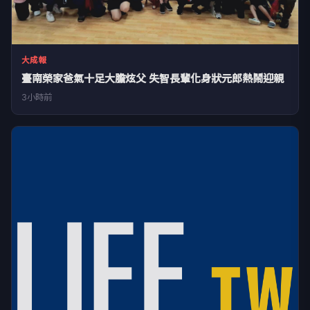
大成報
臺南榮家爸氣十足大膽炫父 失智長輩化身狀元郎熱鬧迎親
3小時前