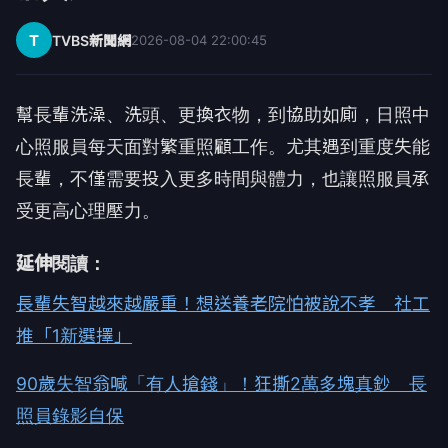
T
TVBS新聞網
2026-08-04 22:00:45
幫長輩洗澡、洗頭、更換衣物，到協助如廁，日照中
心照服員每天面對繁重照顧工作。尤其遇到重度失能
長輩，不僅需要投入更多時間與體力，也讓照服員承
受更高心理壓力。
延伸閱讀：
長輩失智越來越嚴重！想送養老院怕被說不孝 社工
推「1新選擇」
90歲失智翁喊「有人搶錢」！狂撕2萬多塊真鈔 長
照員錄影自保