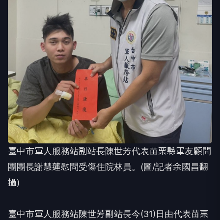
臺中市軍人服務站副站長陳世芳代表苗栗縣軍友顧問
團團長謝慧蓮慰問受傷住院林員。(圖/記者余國昌翻
攝)
臺中市軍人服務站陳世芳副站長今(31)日由代表苗栗