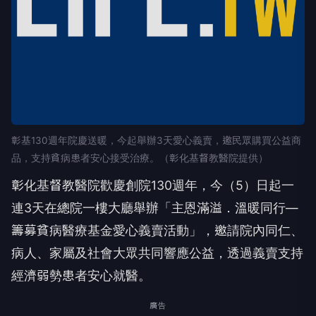
彰基130週年院慶送暖，今起舉辦3天愛心義賣，邀民眾購買公益商
品，支持貧病患者安心接受治療。（彰化基督教醫院提供）
彰化基督教醫院歡慶創院130週年，今（5）日起一
連3天在總院一樓大廳舉辦「主恩滿溢．溫暖同行—
籌募貧病醫療基金愛心義賣活動」，邀請院內同仁、
病人、家屬及社會大眾共同響應公益，透過義賣支持
經濟弱勢患者安心就醫。
廣告