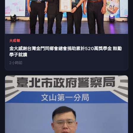
大成報
金大感謝台灣金門同鄉會總會捐助累計520萬獎學金 鼓勵
學子就讀
2小時前