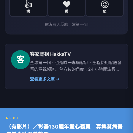
👍
❤️
😡
讚
愛
怒
還沒有人反應，當第一個!
客家電視 HakkaTV
客
全球第一個、也是唯一專屬客家、全程使用客語發
音的電視頻道。全方位的角度，24 小時關注客家
文化及語言，要給你最好看的HAKKA！客家電視
查看更多文章 →
台：www.hakkatv.org.tw｜歡迎按讚加入粉絲行
列：www.facebook.com/hakkatv
NEXT
（有影片）／彰基130週年愛心義賣 募集貧病醫