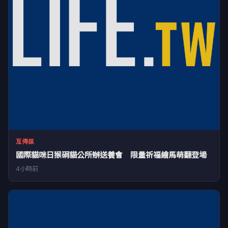
互傳媒
國際貓咪日猴硐貓公所辦送養會 限量祈福繪馬萌翻登場
4小時前