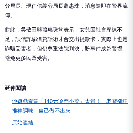
分局長、現任信義分局長蕭惠珠，消息隨即在警界流
傳。
對此，吳敬田與蕭惠珠均表示，女兒因社會歷練不
足，誤信詐騙借貸話術才會交出提款卡，實際上也是
詐騙受害者，但仍尊重法院判決，盼事件成為警惕，
避免更多民眾受害。
延伸閱讀
他嫌鼎泰豐「140元冷門小菜」太貴！ 老饕卻狂
推神調味：自己做不出來
原始連結