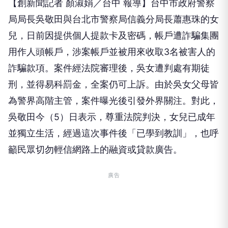
【創新聞記者 顏淑娟／台中 報導】台中市政府警察
局局長吳敬田與台北市警察局信義分局長蕭惠珠的女
兒，日前因提供個人提款卡及密碼，帳戶遭詐騙集團
用作人頭帳戶，涉案帳戶並被用來收取3名被害人的
詐騙款項。案件經法院審理後，吳女遭判處有期徒
刑，並得易科罰金，全案仍可上訴。由於吳女父母皆
為警界高階主管，案件曝光後引發外界關注。對此，
吳敬田今（5）日表示，尊重法院判決，女兒已成年
並獨立生活，經過這次事件後「已學到教訓」，也呼
籲民眾切勿輕信網路上的融資或貸款廣告。
廣告