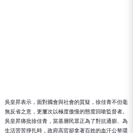
吳皇昇表示，面對國會與社會的質疑，徐佳青不但毫
無反省之意，更屢次以極度傲慢的態度回嗆監督者。
吳皇昇痛批徐佳青，當基層民眾正為了對抗通膨、為
生活苦苦掙扎時，政府高官卻拿著百姓的血汗公帑環