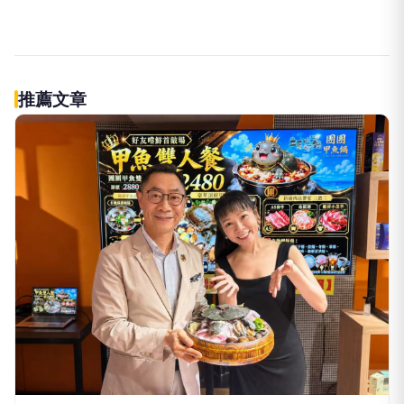
伴侶和妳一起預防HPV，才有資格
PR
說愛妳！
台灣癌症基金會
立即諮詢HPV！是對自己健康最好
PR
的投資，把握現在不嫌晚！
台灣癌症基金會
009829掌握AI關鍵 大華韓國
PR
KOSPI 50今強勢開募
大華銀全能行銷方案
推薦文章