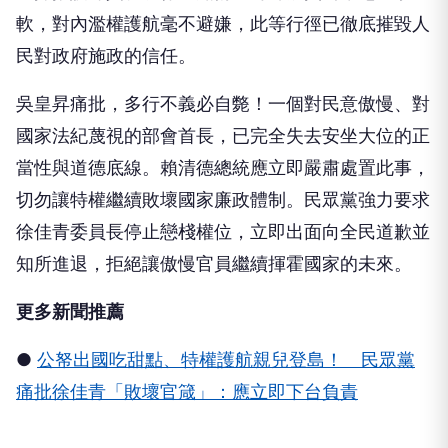
軟，對內濫權護航毫不避嫌，此等行徑已徹底摧毀人
民對政府施政的信任。
吳皇昇痛批，多行不義必自斃！一個對民意傲慢、對
國家法紀蔑視的部會首長，已完全失去安坐大位的正
當性與道德底線。賴清德總統應立即嚴肅處置此事，
切勿讓特權繼續敗壞國家廉政體制。民眾黨強力要求
徐佳青委員長停止戀棧權位，立即出面向全民道歉並
知所進退，拒絕讓傲慢官員繼續揮霍國家的未來。
更多新聞推薦
●
公帑出國吃甜點、特權護航親兒登島！ 民眾黨
痛批徐佳青「敗壞官箴」：應立即下台負責