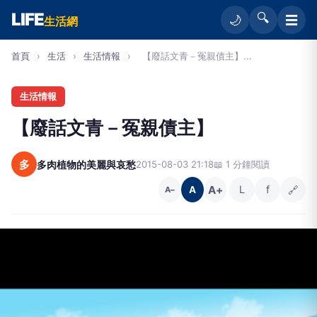
LIFE
🔍
☰
🌙
生活網
首頁
›
生活
›
生活情報
›
【廢話文青－冤親債主】...
生活情報
【廢話文青－冤親債主】
多
多肉植物的美麗與哀愁
2015-08-03 21:18
📖 1 分鐘閱讀
A+
L
f
🔗
A
A−