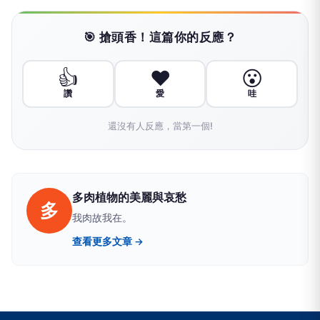
🎯 搶頭香！這篇你的反應？
👍
❤️
😮
讚
愛
哇
還沒有人反應，當第一個!
多肉植物的美麗與哀愁
多
我肉故我在。
查看更多文章 →