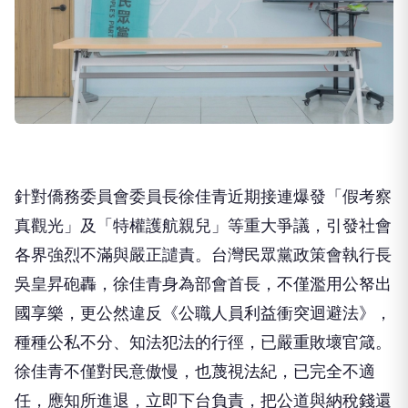
針對僑務委員會委員長徐佳青近期接連爆發「假考察
真觀光」及「特權護航親兒」等重大爭議，引發社會
各界強烈不滿與嚴正譴責。台灣民眾黨政策會執行長
吳皇昇砲轟，徐佳青身為部會首長，不僅濫用公帑出
國享樂，更公然違反《公職人員利益衝突迴避法》，
種種公私不分、知法犯法的行徑，已嚴重敗壞官箴。
徐佳青不僅對民意傲慢，也蔑視法紀，已完全不適
任，應知所進退，立即下台負責，把公道與納稅錢還