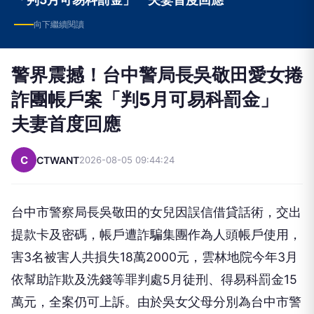
向下繼續閱讀
警界震撼！台中警局長吳敬田愛女捲
詐團帳戶案「判5月可易科罰金」
夫妻首度回應
C
CTWANT
2026-08-05 09:44:24
台中市警察局長吳敬田的女兒因誤信借貸話術，交出
提款卡及密碼，帳戶遭詐騙集團作為人頭帳戶使用，
害3名被害人共損失18萬2000元，雲林地院今年3月
依幫助詐欺及洗錢等罪判處5月徒刑、得易科罰金15
萬元，全案仍可上訴。由於吳女父母分別為台中市警