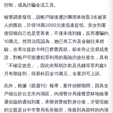
控制，成為詐騙金流工具。
檢警調查發現，該帳戶隨後遭詐團用來收取3名被害
人的匯款，詐得18萬2000元後迅速提領。吳女到案
後辯稱自己也是受害者，不僅未借到錢，反而遭騙約
10萬元。然而法院認為，她已有工作及金融往來經
驗，在寄出提款卡時已察覺異狀，卻未停止交易或查
證，對帳戶可能遭犯罪利用的風險仍放任發生，具有
「不確定故意」，因此依幫助詐欺及洗錢等罪判處5
月有期徒刑，得易科罰金15萬元，全案仍可上訴。
此外，根據《鏡週刊》報導，案件偵辦期間，因吳女
戶籍位於台北市內湖區，內湖警分局接獲雲林地檢署
通知協助通知到案，承辦員警核對身分後，才發現她
的父親是台中市警局長吳敬田，母親則為當時的內湖