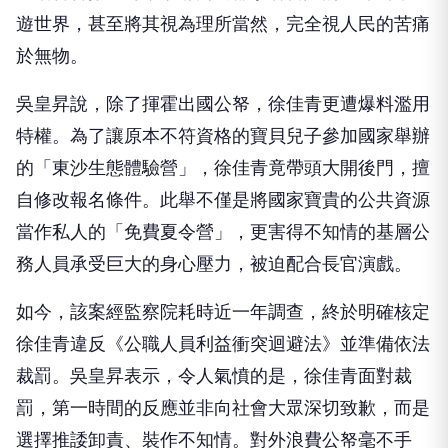
遊世界，甚至將其視為理所當然，完全視人民的苦痛
於無物。
吳皇昇說，除了揮霍出國公帑，徐佳青更遭爆料濫用
特權。為了讓原本不符資格的寶貝兒子參加國家舉辦
的「東沙生態體驗營」，徐佳青竟帶頭大開後門，擅
自修改報名條件。此舉不僅是將國家寶貴的公共資源
當作私人的「免費夏令營」，更害得不知情的基層公
務人員承受巨大的身心壓力，被迫配合長官演戲。
如今，該案經監察院耗時近一年調查，終於明確核定
徐佳青違反《公職人員利益衝突迴避法》並準備依法
裁罰。吳皇昇表示，令人氣憤的是，徐佳青面對裁
罰，第一時間的反應並非向社會大眾深切致歉，而是
選擇推諉卸責、裝作不知情。對外浪費公帑毫不手