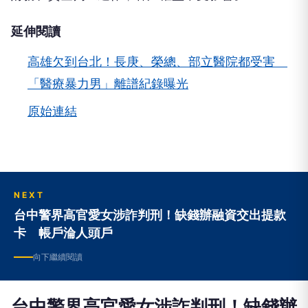
延伸閱讀
高雄欠到台北！長庚、榮總、部立醫院都受害
「醫療暴力男」離譜紀錄曝光
原始連結
NEXT
台中警界高官愛女涉詐判刑！缺錢辦融資交出提款
卡 帳戶淪人頭戶
向下繼續閱讀
台中警界高官愛女涉詐判刑！缺錢辦