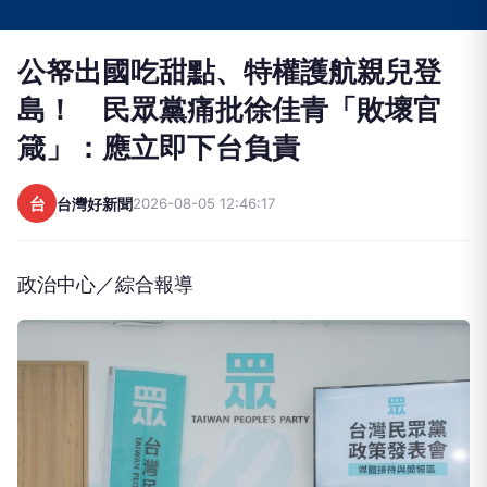
公帑出國吃甜點、特權護航親兒登
島！ 民眾黨痛批徐佳青「敗壞官
箴」：應立即下台負責
台
台灣好新聞
2026-08-05 12:46:17
政治中心／綜合報導