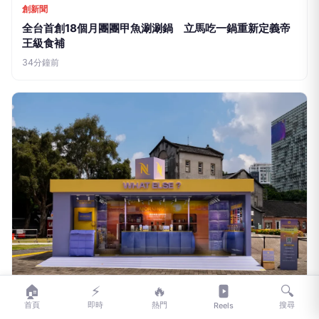
創新聞
全台首創18個月團團甲魚涮涮鍋 立馬吃一鍋重新定義帝
王級食補
34分鐘前
🏠
⚡
🔥
🔍
首頁
即時
熱門
搜尋
Reels