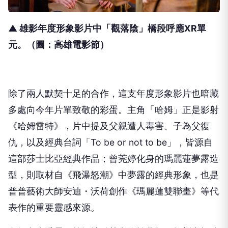
▲ 雄影年度形象影片中「觀落陰」橋段呼應XR單
元
。（圖：高雄電影節）
除了兩人默契十足的合作，
這支年度形象影片也暗藏
多處向今年片單致敬的彩蛋。主角「哈姆」
正是影射
《哈姆雷特》，片中提及父親遭人毒害、子為父復
仇，
以及經典台詞「To be or not to be」，皆源自
這部莎士比亞經典作品；
曾莞婷化身的瑪麗蓮夢露造
型，則取材自《飛瀑怒潮》
中夢露的經典形象，也是
普普藝術大師安迪・沃荷創作《
瑪麗蓮雙聯畫》等代
表作的重要靈感來源。