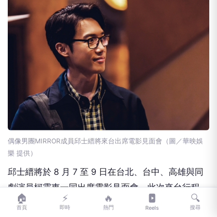
偶像男團MIRROR成員邱士縉將來台出席電影見面會（圖／華映娛
樂 提供）
邱士縉將於 8 月 7 至 9 日在台北、台中、高雄與同
劇演員柯震東一同出席電影見面會，此次來台行程，
🏠
⚡
🔥
🔍
他表示最想吃的就是「鹽水雞」，直呼很愛台灣這一
首頁
即時
熱門
搜尋
Reels