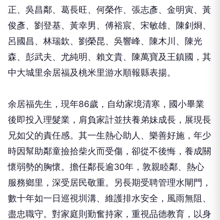
正、吳昌鄰、葛長旺、何榮作、張志彥、金明寅、黃
俊彥、劉登基、黃幸男、傅裕宸、宋敏雄、陳釗烱、
呂國昌、林瑞欽、劉榮昆、吳響峰、陳木川、陳光
森、彭武夫、尤純明、賴文貴、陳萬寶及王鎮國，其
中大城里余居福及桃米里游水順報縣表揚。
余居福先生，現年86歲，自幼家境清寒，國小畢業
後即投入理髮業，肩負家計並扶養弟妹成長，展現長
兄如父的責任感。其一生熱心助人、樂善好施，年少
時因幫助鄰童撿拾柴火而受傷，卻從不後悔，養成關
懷弱勢的胸懷。擔任鄰長逾30年，敦親睦鄰、熱心
服務鄉里，深受居民敬重。另長期受聘管理水閘門，
數十年如一日巡視圳溝、維護排水安全，風雨無阻、
盡忠職守。對家庭則勤奮持家，重視品德教育，以身