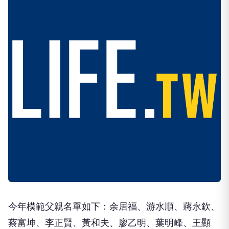
今年模範父親名單如下：余居福、游水順、蔣永欽、
蔡富坤、李正賢、黃和夫、廖乙明、葉明峰、王顯