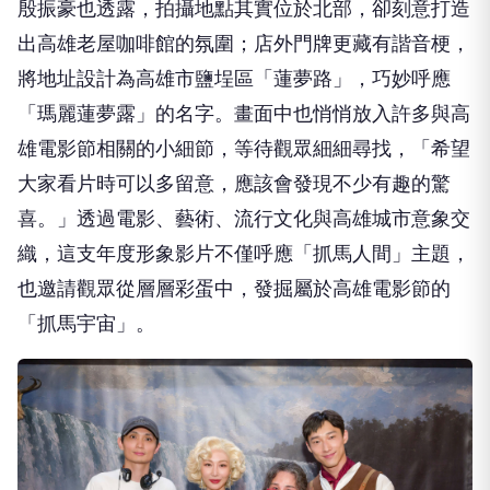
殷振豪也透露，拍攝地點其實位於北部，
卻刻意打造
出高雄老屋咖啡館的氛圍；店外門牌更藏有諧音梗，
將地址設計為高雄市鹽埕區「蓮夢路」，巧妙呼應
「瑪麗蓮夢露」
的名字。畫面中也悄悄放入許多與高
雄電影節相關的小細節，
等待觀眾細細尋找，「希望
大家看片時可以多留意，
應該會發現不少有趣的驚
喜。」透過電影、藝術、
流行文化與高雄城市意象交
織，這支年度形象影片不僅呼應「
抓馬人間」主題，
也邀請觀眾從層層彩蛋中，
發掘屬於高雄電影節的
「抓馬宇宙」。