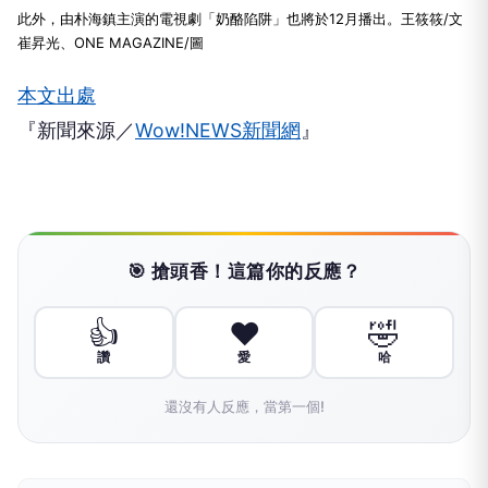
此外，由朴海鎮主演的電視劇「奶酪陷阱」也將於12月播出。王筱筱/文
崔昇光、ONE MAGAZINE/圖
本文出處
『新聞來源／
Wow!NEWS新聞網
』
🎯 搶頭香！這篇你的反應？
👍
❤️
🤣
讚
愛
哈
還沒有人反應，當第一個!