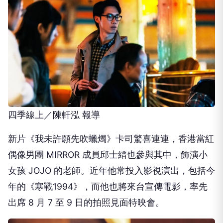
四季線上／陳軒泓 報導
新片《我未許願先吹蠟燭》卡司驚喜連連，香港當紅
偶像男團 MIRROR 成員邱士縉也參與其中，飾演小
女孩 JOJO 的老師。近年他常投入影視演出，包括今
年的《寒戰1994》，而他也將來台宣傳電影，率先
出席 8 月 7 至 9 日的拍照見面特映會。