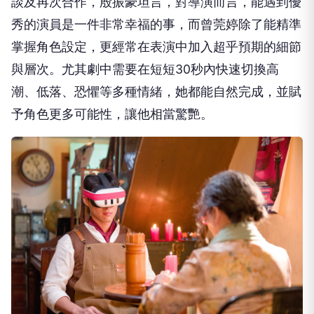
談及再次合作，殷振豪坦言，對導演而言，
能遇到優
秀的演員是一件非常幸福的事，
而曾莞婷除了能精準
掌握角色設定，
更經常在表演中加入超乎預期的細節
與層次。
尤其劇中需要在短短30秒內快速切換高
潮、低落、
恐懼等多種情緒，她都能自然完成，並賦
予角色更多可能性，
讓他相當驚艷。