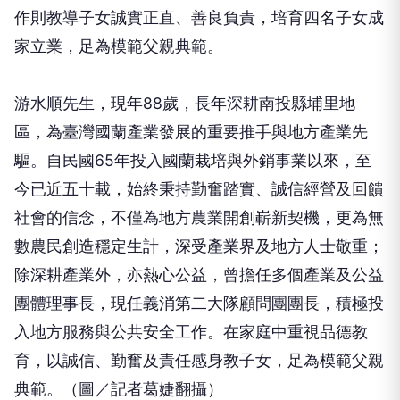
作則教導子女誠實正直、善良負責，培育四名子女成
家立業，足為模範父親典範。
游水順先生，現年88歲，長年深耕南投縣埔里地
區，為臺灣國蘭產業發展的重要推手與地方產業先
驅。自民國65年投入國蘭栽培與外銷事業以來，至
今已近五十載，始終秉持勤奮踏實、誠信經營及回饋
社會的信念，不僅為地方農業開創嶄新契機，更為無
數農民創造穩定生計，深受產業界及地方人士敬重；
除深耕產業外，亦熱心公益，曾擔任多個產業及公益
團體理事長，現任義消第二大隊顧問團團長，積極投
入地方服務與公共安全工作。在家庭中重視品德教
育，以誠信、勤奮及責任感身教子女，足為模範父親
典範。（圖／記者葛婕翻攝）