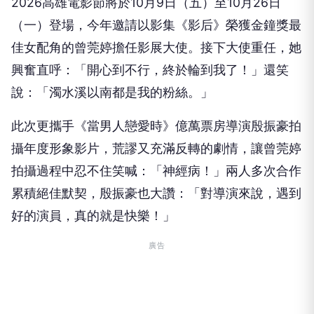
2026高雄電影節將於10月9日（五）至10月26日
（一）
登場，今年邀請以影集《影后》
榮獲金鐘獎最
佳女配角的曾莞婷擔任影展大使。接下大使重任，
她
興奮直呼：「開心到不行，終於輪到我了！」還笑
說：「
濁水溪以南都是我的粉絲。」
此次更攜手《當男人戀愛時》
億萬票房導演殷振豪拍
攝年度形象影片，荒謬又充滿反轉的劇情，
讓曾莞婷
拍攝過程中忍不住笑喊：「神經病！」
兩人多次合作
累積絕佳默契，殷振豪也大讚：「對導演來說，
遇到
好的演員，真的就是快樂！」
廣告