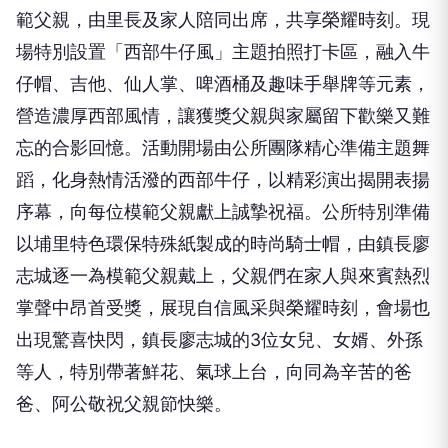
範父親，由里長及家人陪同出席，共享榮耀時刻。現
場特別設置「西部牛仔風」主題拍照打卡區，融入牛
仔帽、吉他、仙人掌、啤酒桶及趣味手舉牌等元素，
營造濃厚西部風情，讓獲獎父親與家屬留下歡樂又難
忘的合影回憶。活動開場由公所團隊精心準備主題舞
蹈，化身熱情活潑的西部牛仔，以精彩演出揭開表揚
序幕，向每位模範父親獻上誠摯祝福。公所特別準備
以埔里特色環保特殊紙製成的時尚騎士帽，由鎮長廖
志城逐一為模範父親戴上，父親們在家人與來賓熱烈
掌聲中昂首受獎，展現自信風采與榮耀時刻，會場也
出現驚喜快閃，鎮長廖志城的3位女兒、女婿、外孫
等人，特別帶著鮮花、氣球上台，向同為辛苦的爸
爸、阿公敬祝父親節快樂。