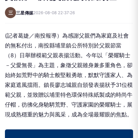
三
三星傳媒
2026-08-08 22:37:26
(記者葛婕／南投報導）為感謝父親們為家庭及社會
的無私付出，南投縣埔里鎮公所特別於父親節當
（8）日舉辦模範父親表揚活動。今年以「榮耀騎士
－父愛無畏」為主題，象徵父親雖身兼多重角色，卻
始終如荒野中的騎士般堅毅勇敢，默默守護家人、為
家庭遮風擋雨。鎮長廖志城親自頒發表揚狀予31位模
範父親，並致贈以埔里特色環保特殊紙製成的時尚牛
仔帽，彷彿化身馳騁荒野、守護家園的榮耀騎士，展
現成熟穩重的魅力與風采，成為全場最耀眼的焦點。