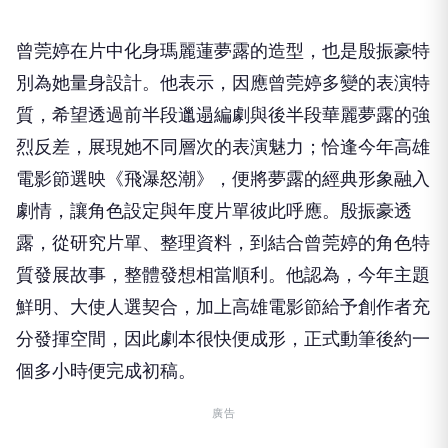
曾莞婷在片中化身瑪麗蓮夢露的造型，
也是殷振豪特
別為她量身設計。他表示，
因應曾莞婷多變的表演特
質，
希望透過前半段邋遢編劇與後半段華麗夢露的強
烈反差，
展現她不同層次的表演魅力；恰逢今年高雄
電影節選映《飛瀑怒潮》
，便將夢露的經典形象融入
劇情，讓角色設定與年度片單彼此呼應。
殷振豪透
露，從研究片單、整理資料，
到結合曾莞婷的角色特
質發展故事，整體發想相當順利。他認為，
今年主題
鮮明、大使人選契合，
加上高雄電影節給予創作者充
分發揮空間，因此劇本很快便成形，
正式動筆後約一
個多小時便完成初稿。
廣告