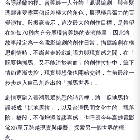
名導諾蘭的梗。
曾莞婷一人分飾「邋遢編劇」
與金髮
瑪麗蓮夢露兩個反差極大的角色，展現極具張力的百
變演技。
殷振豪表示，這次最大的創作目標，
是希望
在短短70秒內充分展現曾莞婷的表演能量，
因此將
故事設定為一名電影編劇的創作日常，
描寫編劇在構
思劇情時，不斷遊走於戲劇張力與現實感之間，在「
既要夠抓馬、又不能流於狗血」的創作拉扯中，筆下
情節逐漸失控，
現實與想像也開始交錯，主角最終一
步步走入自己創造出的「
抓馬世界」。
劇情更融入臺灣觀眾熟悉的諧音梗，將「瓜地馬拉」
誤喊成「抓地馬拉」，以及台灣民間文化中的「觀落
陰」橋段，
不僅增添荒謬喜感，
也呼應今年高雄電影
節XR單元跨越現實與虛擬、
探索另一個世界的概
念。