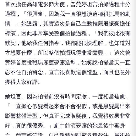
首次擔任高雄電影節大使，曾莞婷坦言拍攝過程十分
過癮，「
很興奮，因為我一直很想演這種很抓馬的劇
情。」她透露，
其實這次是自己主動推薦殷振豪擔任
導演，
因此非常享受整個拍攝過程，「我們彼此很有
默契，
他給我任何指令，我都能很快理解，也知道對
方想要什麼，
所以整個拍攝玩得非常盡興。」
這次曾
莞婷首度挑戰瑪麗蓮夢露造型，
她笑說拍攝當天一直
忍不住自拍留念，直言很喜歡這個造型，
而且也意外
獲得大家好評。
她坦言，因為拍攝前沒有時間定妝，
一度相當焦慮，
「一直擔心假髮看起來會不會很假，
或是黑髮露出來
影響整體造型，但真正完成妝髮後，
我覺得效果非常
好，真的很優秀。」
劇中飾演夢露的她最後中毒身
亡，曾莞婷笑說，
自己還特別研究各種死法，最後拍