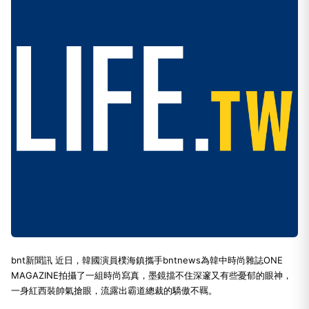
bnt新聞訊 近日，韓國演員樸海鎮攜手bntnews為韓中時尚雜誌ONE
MAGAZINE拍攝了一組時尚寫真，墨鏡擋不住深邃又有些憂郁的眼神，
一身紅西裝帥氣搶眼，流露出霸道總裁的驕傲不羈。