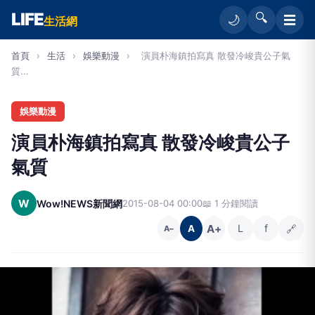
LIFE
🔍
☰
🌙
生活網
首頁
›
生活
›
娛樂動漫
›
演員朴海鎮拍寫真 散發冷峻貴公子氣
質...
娛樂動漫
演員朴海鎮拍寫真 散發冷峻貴公子
氣質
W
Wow!NEWS新聞網
2015-08-04 00:00
📖 1 分鐘閱讀
A+
L
f
🔗
A
A−