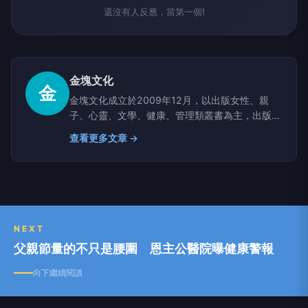
還沒有人反應，當第一個!
金塊文化
金
金塊文化成立於2009年12月，以出版女性、親
子、心靈、文學、健康、管理類叢書為主，出版類
型包含紙本書及電子書，發行範圍廣及台灣、東南
查看更多文章 →
亞、港澳及美加等華文閱讀地區。從成立以來，金
塊文化立志為華文閱讀人口出版好書，讓愛書人永
不寂寞；也立志網羅頂尖寫手，為華文寫作人才提
供最優質的出版空間。未來，金塊文化及所屬出版
相關事業將嘗試結合更多元的閱讀媒介，從不同閱
讀工具，提供讀者更優質、更豐富的閱讀體驗。
NEXT
父親節量的不只是腰圍 恩主公醫院曝健康警報
向下繼續閱讀