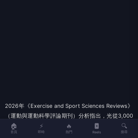
2026年《Exercise and Sport Sciences Reviews》
（運動與運動科學評論期刊）分析指出，光從3,000
🏠
⚡
🔥
🔍
步提升至每日5,000步即可降低整體死亡風險37%；
首頁
即時
熱門
搜尋
Reels
提升至7,000步更降低至51%【
註4
】。因此，基金會