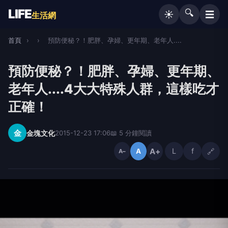
LIFE
🔍
☰
☀️
生活網
首頁
›
›
預防便秘？！肥胖、孕婦、更年期、老年人....
預防便秘？！肥胖、孕婦、更年期、
老年人....4大大特殊人群，這樣吃才
正確！
金
金塊文化
2015-12-23 17:06
📖 5 分鐘閱讀
A+
L
f
🔗
A
A−