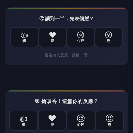
🤔 讀到一半，先表個態？
👍
❤️
😢
😡
讚
愛
心碎
怒
還沒有人反應，當第一個!
🎯 搶頭香！這篇你的反應？
👍
❤️
😢
😡
讚
愛
心碎
怒