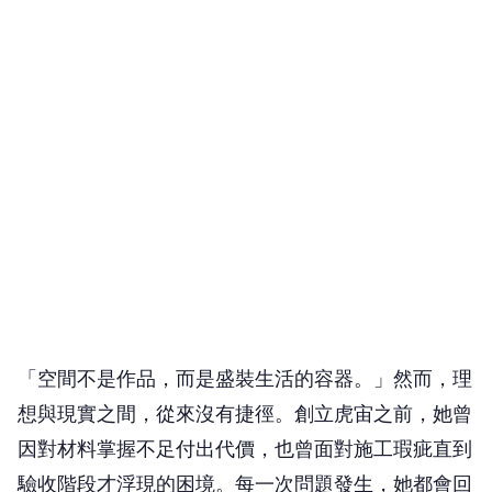
「空間不是作品，而是盛裝生活的容器。」然而，理
想與現實之間，從來沒有捷徑。創立虎宙之前，她曾
因對材料掌握不足付出代價，也曾面對施工瑕疵直到
驗收階段才浮現的困境。每一次問題發生，她都會回
到現場，確認狀況、釐清原因，與團隊一起找出最適
合的解決方式；待問題妥善處理後，再重新檢視材料