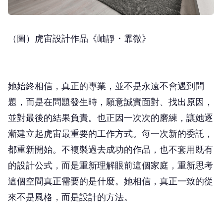
（圖）虎宙設計作品《岫靜・霏微》
她始終相信，真正的專業，並不是永遠不會遇到問
題，而是在問題發生時，願意誠實面對、找出原因，
並對最後的結果負責。也正因一次次的磨練，讓她逐
漸建立起虎宙最重要的工作方式。每一次新的委託，
都重新開始。不複製過去成功的作品，也不套用既有
的設計公式，而是重新理解眼前這個家庭，重新思考
這個空間真正需要的是什麼。她相信，真正一致的從
來不是風格，而是設計的方法。
因此，虎宙的設計哲學，常在不同生命節奏中延伸出