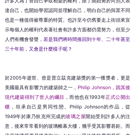
許多人為了替自己爭取相愛的權利，除了開始勇於向別人表
達自己，也開始學習認同並理解自己，明白自己的與眾不同
也是一種值得被尊重的特質。也許至今仍舊要走上街頭來宣
示每個人的權利代表著社會有許多方面都仍需努力，但至少
人們有機會發聲，
若是我們將時間推回到十年、二十年甚至
三十年前，又會是什麼樣子呢？
於2005年逝世、曾是普立茲克建築獎的第一獲獎者，更是
美國最具有影響力的建築師之一，
Philip Johnson，因其後
現代建築得到了世人的矚目
，而他也在1993年
正式公開出
櫃
，坦承自己是男同性戀。Philip Johnson的作品，從
1949年於康乃狄克州完成的
玻璃之屋
開始受到許多人的注
意，後來常常看到的玻璃帷幕大樓，幾乎受其影響甚鉅。而