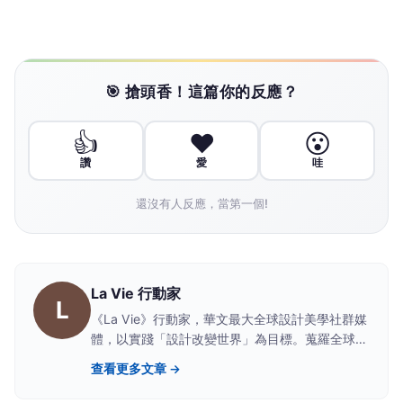
🎯 搶頭香！這篇你的反應？
👍
❤️
😮
讚
愛
哇
還沒有人反應，當第一個!
La Vie 行動家
L
《La Vie》行動家，華文最大全球設計美學社群媒
體，以實踐「設計改變世界」為目標。蒐羅全球城
市、建築、時尚、藝術、設計、生活風格、文創等
查看更多文章 →
精彩資訊、活動與設計好品的知識活動平台。 美
學經濟正在席捲全球，《La Vie》引介國際設計美