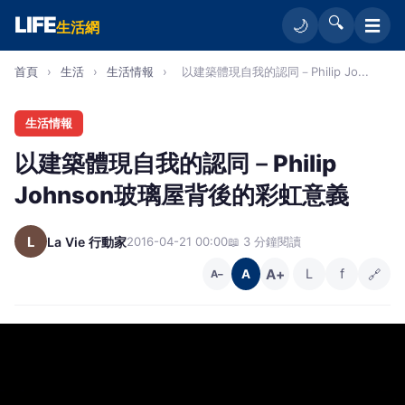
LIFE
🔍
☰
🌙
生活網
首頁
›
生活
›
生活情報
›
以建築體現自我的認同－Philip Jo...
生活情報
以建築體現自我的認同－Philip
Johnson玻璃屋背後的彩虹意義
L
La Vie 行動家
2016-04-21 00:00
📖 3 分鐘閱讀
A+
L
f
🔗
A
A−