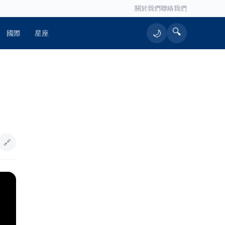
關於我們
聯絡我們
🔍
🌙
國際
星座
🔥 熱門文章
原鄉民宅大火 濃煙滾滾消防人員疾速
1
馳援
🔗
智匯保經人力成長雙冠王三連霸 首選
2
品牌邁向萬人保經新里程
鹹甜引路 臺南味義美香餅舖
3
魏平政女兒開粉專助選戰 魏敬倫誓
4
言走遍彰化：要大家記住我爸爸