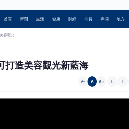
首頁
新聞
生活
健康
財經
消費
專欄
地方
容觀光...
可打造美容觀光新藍海
A+
L
f
A
A−