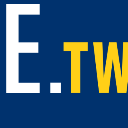
美麗整形外科診所不但採策略聯盟、建教合作方式，更在
面以持續提升基隆美容休閒觀光。
引進針對去除深層斑點與除皺專門的淨膚雷射儀服務愛美
白右筠，原本從事報關業，近年轉行投入健康美容事業，