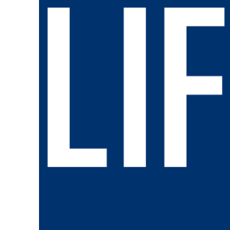
近年來為配合基隆市推動美容休閒觀光，妮可
服務全面升級，與培養新進醫美從業人員兩方
妮可美麗整形外科診所鑽研醫美領域，日前更
眾，大獲讚譽。妮可美麗整形外科診所負責人