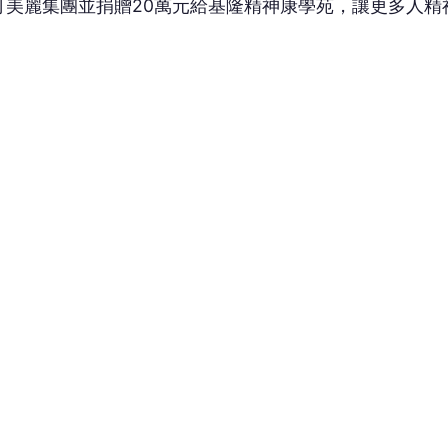
❤️
😮
愛
哇
沒有人反應，當第一個!
，提供影劇、時尚、電影、日韓等相關新聞。提供大量優質圖片供讀者閱覽。