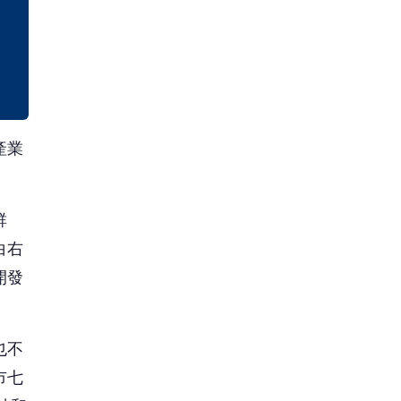
開發
也不
市七
神和