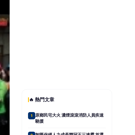
不配息再投入勝過00981A！純純存
5
股點評009816報酬表現甚至優於主動
式ETF
📰 同分類文章
鄭永金遭爆籌4000萬助兒選
舉 徐巧芯追問鄭朝方：2190
萬去哪了？
國際法蘭克／中東是帝國墳
場？美伊戰爭誰會笑到最後