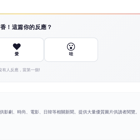
市新日常 臺北館亮相高齡健康產業博覽會
高齡宜居城市新日常 臺北館亮相
於世貿一館舉行，臺北市政府以「未來日常 樂齡臺北」
市府推動高齡友善城市的成果外，更集結10家臺北市創新
域，帶來AI智慧健康應用、穿戴式照護裝置、居家照顧