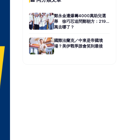
產業
群
白右