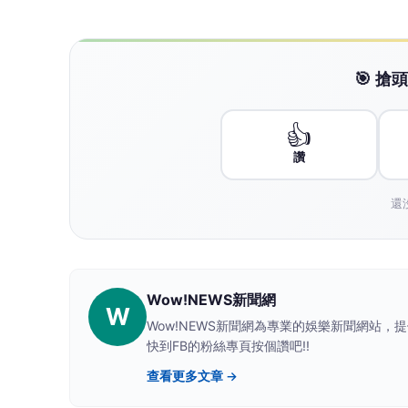
未來日常×樂齡臺北 打造高齡宜居城
向下繼續閱讀
未來日常×樂齡臺北 打造
齡健康產業博覽會
威
威傳媒
2026-08-07 23:22:39
【威傳媒記者蘇松濤報導】
第三屆高齡健康產業博覽會於8月7日至9日
題，於D區200攤位設置「臺北館」，除展示
業，涵蓋智慧健康、友善照護、樂齡服務三大領