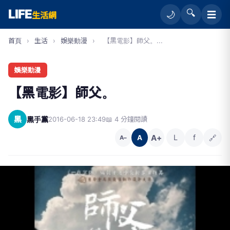
LIFE
🔍
☰
🌙
生活網
首頁
›
生活
›
娛樂動漫
›
【黑電影】師父。...
娛樂動漫
【黑電影】師父。
黑
黑手黨
2016-06-18 23:49
📖 4 分鐘閱讀
A+
L
f
🔗
A
A−