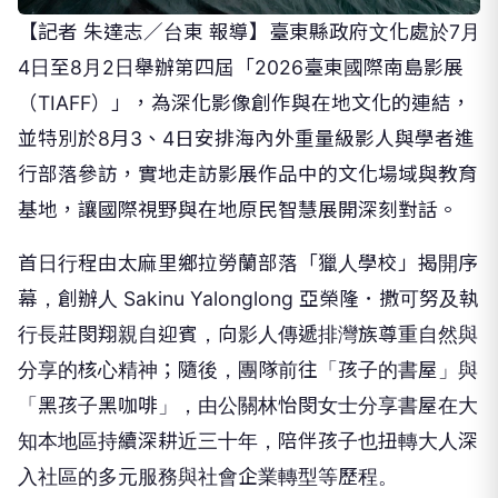
【記者 朱達志／台東 報導】臺東縣政府文化處於7月
4日至8月2日舉辦第四屆「2026臺東國際南島影展
（TIAFF）」，為深化影像創作與在地文化的連結，
並特別於8月3、4日安排海內外重量級影人與學者進
行部落參訪，實地走訪影展作品中的文化場域與教育
基地，讓國際視野與在地原民智慧展開深刻對話。
首日行程由太麻里鄉拉勞蘭部落「獵人學校」揭開序
幕，創辦人 Sakinu Yalonglong 亞榮隆．撒可努及執
行長莊閔翔親自迎賓，向影人傳遞排灣族尊重自然與
分享的核心精神；隨後，團隊前往「孩子的書屋」與
「黑孩子黑咖啡」，由公關林怡閔女士分享書屋在大
知本地區持續深耕近三十年，陪伴孩子也扭轉大人深
入社區的多元服務與社會企業轉型等歷程。