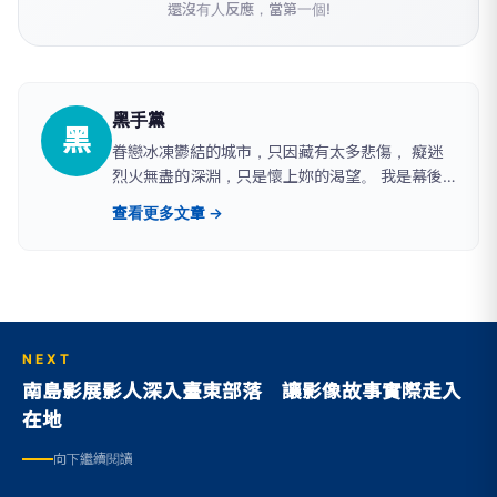
還沒有人反應，當第一個!
黑手黨
黑
眷戀冰凍鬱結的城市，只因藏有太多悲傷， 癡迷
烈火無盡的深淵，只是懷上妳的渴望。 我是幕後
黑手。http://blog.udn.com/shiow/article
查看更多文章 →
NEXT
南島影展影人深入臺東部落 讓影像故事實際走入
在地
向下繼續閱讀