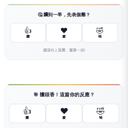
🤔 讀到一半，先表個態？
👍
❤️
🤣
讚
愛
哈
還沒有人反應，當第一個!
🎯 搶頭香！這篇你的反應？
👍
❤️
🤣
讚
愛
哈