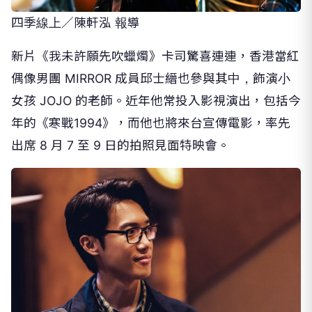
四季線上／陳軒泓 報導
新片《我未許願先吹蠟燭》卡司驚喜連連，香港當紅
偶像男團 MIRROR 成員邱士縉也參與其中，飾演小
女孩 JOJO 的老師。近年他常投入影視演出，包括今
年的《寒戰1994》，而他也將來台宣傳電影，率先
出席 8 月 7 至 9 日的拍照見面特映會。