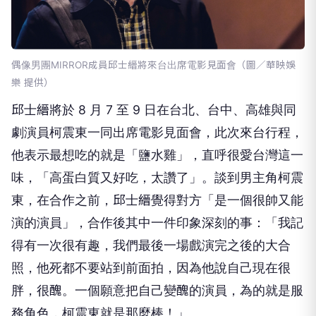
偶像男團MIRROR成員邱士縉將來台出席電影見面會（圖／華映娛
樂 提供）
邱士縉將於 8 月 7 至 9 日在台北、台中、高雄與同
劇演員柯震東一同出席電影見面會，此次來台行程，
他表示最想吃的就是「鹽水雞」，直呼很愛台灣這一
味，「高蛋白質又好吃，太讚了」。談到男主角柯震
東，在合作之前，邱士縉覺得對方「是一個很帥又能
演的演員」，合作後其中一件印象深刻的事：「我記
得有一次很有趣，我們最後一場戲演完之後的大合
照，他死都不要站到前面拍，因為他說自己現在很
胖，很醜。一個願意把自己變醜的演員，為的就是服
務角色，柯震東就是那麼棒！」