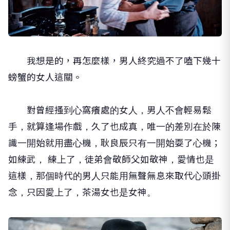
我想是的，再怎麼樣，男人終究過不了嗑下幾十
螃蟹的女人這關。
對曾經搔到心窩癢處的女人，男人不會輕易鬆
手，就算逢場作戲，久了也成真，唯一的差別在於陳
識一開始就用盡心機，耿良辰只有一開始耍了心機；
如練武， 練上了，徒弟會敬師父如敬神，愛情也是
這樣，那個時代的男人只能用無聲無息來取代心頭掛
念，只因愛上了，茶湯女也是女神。