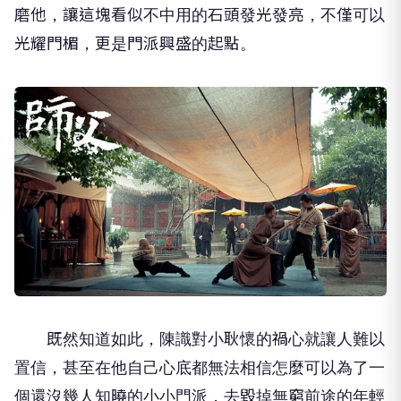
磨他，讓這塊看似不中用的石頭發光發亮，不僅可以
光耀門楣，更是門派興盛的起點。
既然知道如此，陳識對小耿懷的禍心就讓人難以
置信，甚至在他自己心底都無法相信怎麼可以為了一
個還沒幾人知曉的小小門派，去毀掉無窮前途的年輕