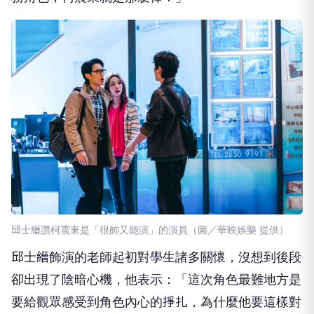
邱士縉讚柯震東是「很帥又能演」的演員（圖／華映娛樂 提供）
邱士縉飾演的老師起初對學生諸多關懷，沒想到後段
卻出現了陰暗心機，他表示：「這次角色最難地方是
要給觀眾感受到角色內心的掙扎，為什麼他要這樣對