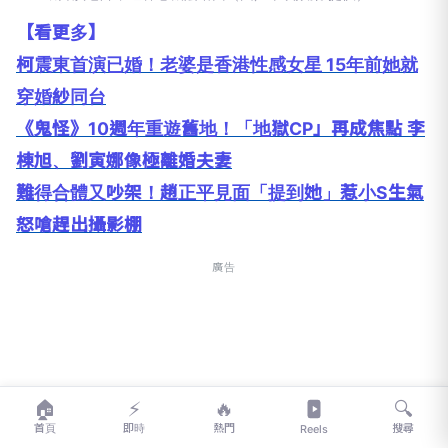
【看更多】
柯震東首演已婚！老婆是香港性感女星 15年前她就
穿婚紗同台
《鬼怪》10週年重遊舊地！「地獄CP」再成焦點 李
棟旭、劉寅娜像極離婚夫妻
難得合體又吵架！趙正平見面「提到她」惹小S生氣
怒嗆趕出攝影棚
廣告
🏠
⚡
🔥
🔍
首頁
即時
熱門
搜尋
Reels