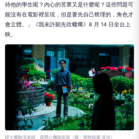
待他的學生呢？內心的苦衷又是什麼呢？這些問題可
能沒有在電影裡呈現，但是要先自己梳理的，角色才
會立體。」《我未許願先吹蠟燭》8 月 14 日全台上
映。
邱士縉飾演老師，詮釋心機陰暗面（圖／華映娛樂 提供）