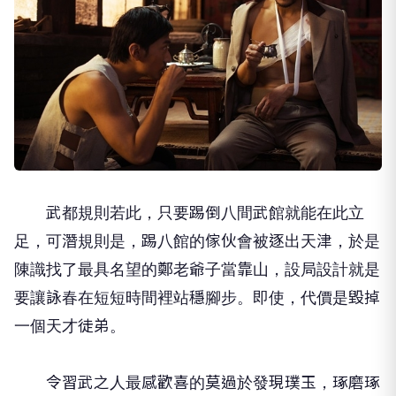
武都規則若此，只要踢倒八間武館就能在此立
足，可潛規則是，踢八館的傢伙會被逐出天津，於是
陳識找了最具名望的鄭老爺子當靠山，設局設計就是
要讓詠春在短短時間裡站穩腳步。即使，代價是毀掉
一個天才徒弟。
令習武之人最感歡喜的莫過於發現璞玉，琢磨琢