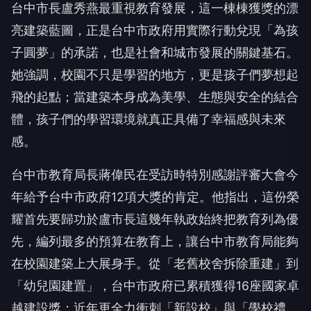
台中市長盧秀燕最重視教育發展，這一棟棟獲獎的漂
亮建築藍圖，正是台中市政府用實際行動兌現「為孩
子圓夢」的承諾，也是社會和城市發展的關鍵基石。
她強調，校園不只是學習的地方，更是孩子們夢想起
飛的起點；當建築本身成為美學、生態與安全的結合
體，孩子們的學習環境就真正具備了幸福感與未來
感。
台中市教育局長蔣偉民在受訪時特別感謝評審大會今
年給予台中市政府12項大獎的肯定。他指出，這份榮
耀首先要歸功於盧市長這幾年執政始終把教育列為優
先，編列最多的預算在教育上，讓台中市教育局能夠
在校園建築上大展身手。從「老舊校舍拆除重建」到
「幼兒園建置」，台中市政府已累積獲得16座國家卓
越建設獎；近年更全力衝刺「新設校」與「學校禮