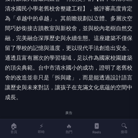
清水國民小學老舊校舍整建工程】，被評審高度肯定
為「卓越中的卓越」。其前瞻規劃以立體、多層次空
間巧妙銜接古蹟教室與新校舍，並與校內老樹自然交
融，完美融合深厚歷史與永續生態。這座建築不僅保
留了學校的記憶與溫度，更以現代手法創造出安全、
通透且富有層次的學習場域，足以作為國家校園建築
的頂尖典範。台中市清水國小的成功，證明了老舊校
舍的改造並非只是「拆與建」，而是能透過設計語言
讓歷史與未來對話，讓孩子在充滿文化底蘊的空間中
成長。
廣告
🏠
⚡
🔥
🔍
首頁
即時
熱門
搜尋
Reels