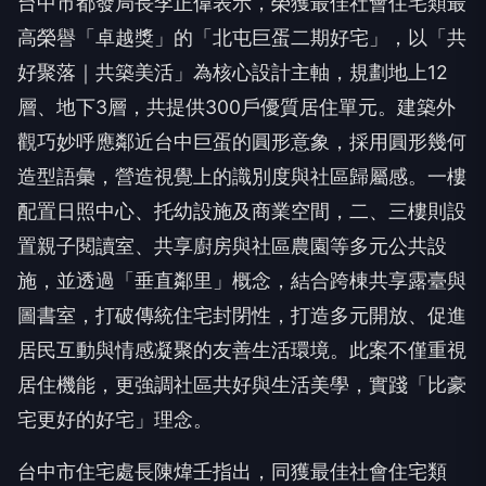
台中市都發局長李正偉表示，榮獲最佳社會住宅類最
高榮譽「卓越獎」的「北屯巨蛋二期好宅」，以「共
好聚落｜共築美活」為核心設計主軸，規劃地上12
層、地下3層，共提供300戶優質居住單元。建築外
觀巧妙呼應鄰近台中巨蛋的圓形意象，採用圓形幾何
造型語彙，營造視覺上的識別度與社區歸屬感。一樓
配置日照中心、托幼設施及商業空間，二、三樓則設
置親子閱讀室、共享廚房與社區農園等多元公共設
施，並透過「垂直鄰里」概念，結合跨棟共享露臺與
圖書室，打破傳統住宅封閉性，打造多元開放、促進
居民互動與情感凝聚的友善生活環境。此案不僅重視
居住機能，更強調社區共好與生活美學，實踐「比豪
宅更好的好宅」理念。
台中市住宅處長陳煒壬指出，同獲最佳社會住宅類