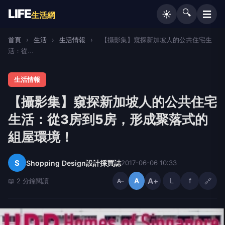
LIFE
🔍
☰
☀️
生活網
首頁
›
生活
›
生活情報
›
【攝影集】窺探新加坡人的公共住宅生
活：從...
生活情報
【攝影集】窺探新加坡人的公共住宅
生活：從3房到5房，形成聚落式的
組屋環境！
S
Shopping Design設計採買誌
2017-06-06 10:33
A+
L
f
🔗
📖 2 分鐘閱讀
A
A−