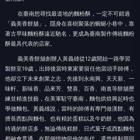
在臺南想尋找最道地的麵粉酥，一定不可錯過
「義美香餅舖」。隱身在喜樹聚落的蜿蜒小巷中，靠
著古早味麵粉酥遠近馳名，更成為臺南製作傳統麵粉
酥最具代表的店家。
義美香餅舖創辦人黃義雄從12歲開始一路學習
製餅至19歲，出師後當時東家要留任他當頭手師傅，
他卻立下未來創業之志，先後到永南興、天天新、一
味軒、新味香、品來芳、雙喜、百香、南進等餅舖歷
練並精進技藝，在美軍駐守臺南，麵包烘焙興起時也
學做麵包。黃義雄說，當時的師傅有專門做漢餅、有
擅長西點與麵包、也有精於蛋糕以及牛奶餅，他因為
待過的餅店多，無論傳統糕餅、日式菓子或西點麵包
都融會貫通，在那個惜物節儉的年代，還曾經利用回