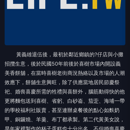
黃義雄退伍後，最初於鄰近鄉鎮的?仔店與小攤
招攬生意，後於民國50年前後於喜樹市場內開設義
美香餅舖，在當時喜樹老街商況熱絡以及市場的人潮
效應下，餅舖生意興旺，除了供應當地居民節慶祭
祀、婚喪喜慶所需的牲禮與喜餅外，腦筋動得快的他
更將麵包送到喜樹、省躬、白砂崙、茄萣、海埔一帶
的學校福利社販賣，甚至連辦桌餐後的點心如麩奶
甲、銅鑼燒、羊羹、布丁都承製。第二代黃美女說，
早年家裡製作的杯子蛋糕也十分出名，不但婚喪喜慶