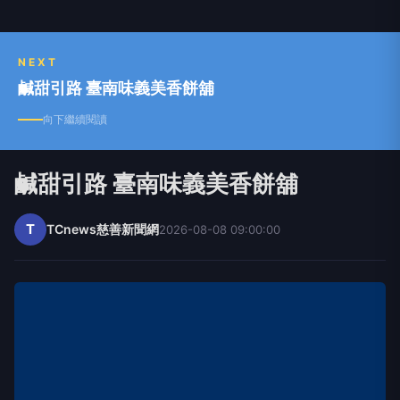
小旅行。 【頑味】 廚房是料理人的堡壘！無論廚
具、食材、調味料，樣樣都是成就美味的螺絲釘，
在不能妥協的堅持點，與頑皮的想像力間，激盪出
NEXT
一場又一場的味蕾饗宴。 【頑傢】 家是最溫暖的
鹹甜引路 臺南味義美香餅舖
所在！有點固執又何妨，帶著堅定的信念，玩出專
屬的居家風采吧！ 【頑媄】 勾勒出生命中的完美
向下繼續閱讀
癖，讓你喚醒內在美好的靈魂！365日每天的小確
幸，來自一種追求完美的執著。
鹹甜引路 臺南味義美香餅舖
T
TCnews慈善新聞網
2026-08-08 09:00:00