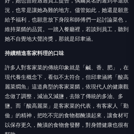
好，她也曾經遇過員工提告，偶爾莫名的遲到早退狀
況，也常是讓她為難的地方。儘管如此，她還是願意
給予福利，也願意放下身段和師傅們一起討論菜色，
維持菜餚的品質。一踏入餐廳裡，若談到員工，聽到
她不自覺地大聲誇獎，那就是邱聿涵。
持續精進客家料理的口味
許多人對客家菜的傳統印象就是「鹹、香、肥」，在
現代養生概念下，看似不太符合，但邱聿涵將「酸高
麗菜燜魚」這道典型的客家菜餚，依現代人的健康觀
念做了調整，減油又減鹽，去除了傳統的多油、多
鹽。而「酸高麗菜」是客家菜的代表，有客家人「勤
儉」的精神，把吃不完的食物都醃漬起來，讓食材可
以保存更久，醃漬的食物會發酵，對身體健康也很有