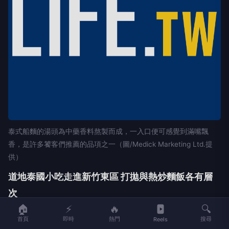
泰式船麵的湯頭為中藥香料熬製而成，一入口便可感覺到滿嘴飄
香，是許多饕客們推薦的品項之一（圖/Medick Marketing Ltd.提
供）
道地泰國小吃走進新竹東區 打拋與熱炒麵飯各有層
次
🏠
⚡
🔥
🔍
闆娘介紹，沐亨泰式料理小吃店以打拋、炒麵飯、咖
首頁
即時
熱門
搜尋
Reels