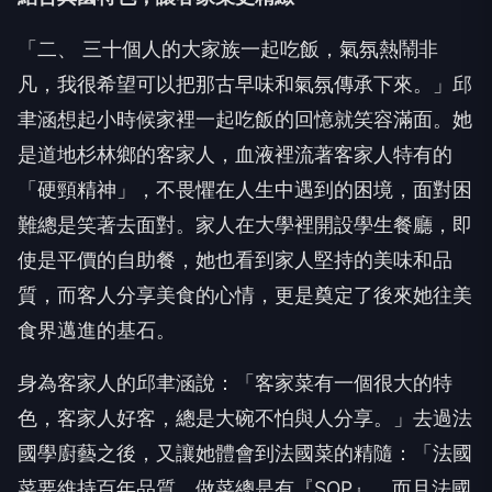
「二、 三十個人的大家族一起吃飯，氣氛熱鬧非
凡，我很希望可以把那古早味和氣氛傳承下來。」邱
聿涵想起小時候家裡一起吃飯的回憶就笑容滿面。她
是道地杉林鄉的客家人，血液裡流著客家人特有的
「硬頸精神」，不畏懼在人生中遇到的困境，面對困
難總是笑著去面對。家人在大學裡開設學生餐廳，即
使是平價的自助餐，她也看到家人堅持的美味和品
質，而客人分享美食的心情，更是奠定了後來她往美
食界邁進的基石。
身為客家人的邱聿涵說：「客家菜有一個很大的特
色，客家人好客，總是大碗不怕與人分享。」去過法
國學廚藝之後，又讓她體會到法國菜的精隨：「法國
菜要維持百年品質，做菜總是有『SOP』，而且法國