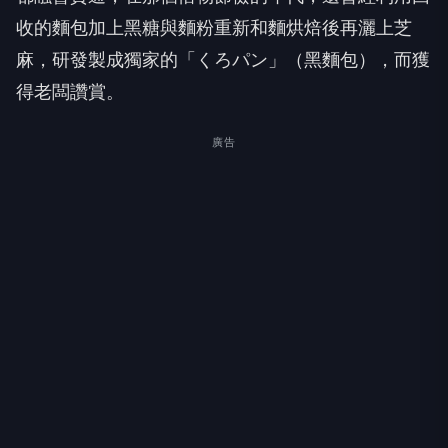
收的麵包加上黑糖與麵粉重新和麵烘焙後再灑上芝
麻，研發製成獨家的「くろパン」（黑麵包），而獲
得老闆讚賞。
廣告