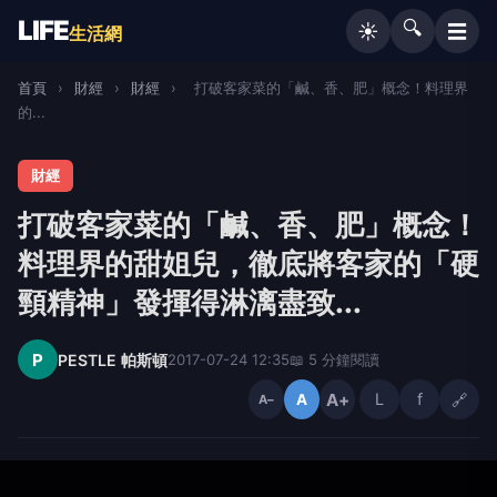
LIFE
🔍
☰
☀️
生活網
首頁
›
財經
›
財經
›
打破客家菜的「鹹、香、肥」概念！料理界
的...
財經
打破客家菜的「鹹、香、肥」概念！
料理界的甜姐兒，徹底將客家的「硬
頸精神」發揮得淋漓盡致...
P
PESTLE 帕斯頓
2017-07-24 12:35
📖 5 分鐘閱讀
A+
L
f
🔗
A
A−