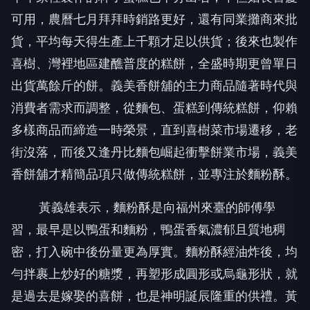
可用，農曆七月拜拜時銷路更好，還有同業攤商來批
貨，平均每天得生產上千顆才足以供貨；後來也製作
喜樹、灣裡地區建醮普度的糕餅，全盛時期更曾單日
出貨萬餘斤的餅。義美香餅舖的主力商品隨著時代與
消費者需求而調整，從麵包、蛋糕到傳統糕餅，仰賴
多樣商品而締造一時榮景，直到喜樹菜市場遷移，老
街沒落，而後又逢丹比麵包崛起衝擊餅業市場，義美
香餅舖才精簡品項只做傳統糕餅，並專注於麵粉酥。
黃義雄表示，麵粉酥是向福州來臺的師傅學
習，最早是以鴨蛋和麵粉，鴨蛋香氣濃郁且質地稠
密，打入碗中後份量更為厚實。麵粉酥經油炸後，均
勻拌裹上炒好的糖漿，再塑形成圓形或烏龜形狀，就
是過去是嫁娶的喜餅，也是神明誕辰隆重的供禮。黃