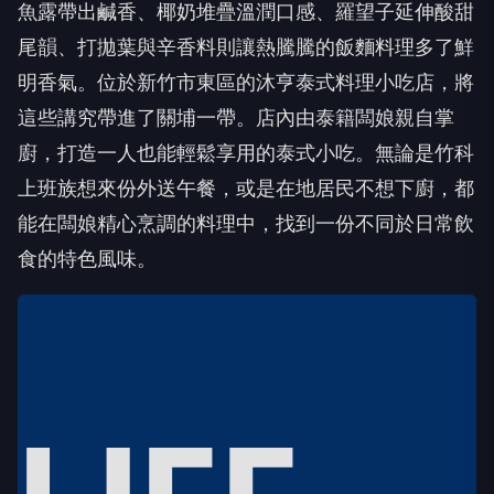
魚露帶出鹹香、椰奶堆疊溫潤口感、羅望子延伸酸甜
尾韻、打拋葉與辛香料則讓熱騰騰的飯麵料理多了鮮
明香氣。位於新竹市東區的沐亨泰式料理小吃店，將
這些講究帶進了關埔一帶。店內由泰籍闆娘親自掌
廚，打造一人也能輕鬆享用的泰式小吃。無論是竹科
上班族想來份外送午餐，或是在地居民不想下廚，都
能在闆娘精心烹調的料理中，找到一份不同於日常飲
食的特色風味。