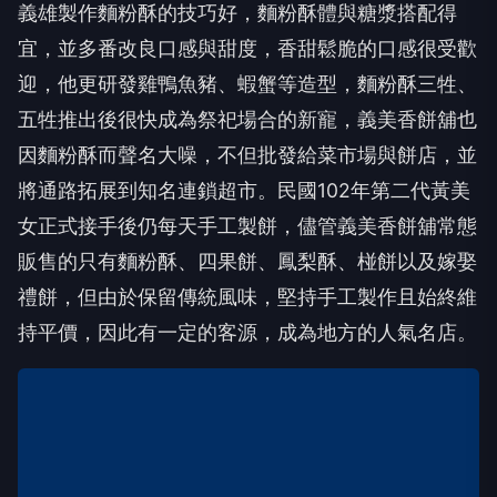
義雄製作麵粉酥的技巧好，麵粉酥體與糖漿搭配得
宜，並多番改良口感與甜度，香甜鬆脆的口感很受歡
迎，他更研發雞鴨魚豬、蝦蟹等造型，麵粉酥三牲、
五牲推出後很快成為祭祀場合的新寵，義美香餅舖也
因麵粉酥而聲名大噪，不但批發給菜市場與餅店，並
將通路拓展到知名連鎖超市。民國102年第二代黃美
女正式接手後仍每天手工製餅，儘管義美香餅舖常態
販售的只有麵粉酥、四果餅、鳳梨酥、椪餅以及嫁娶
禮餅，但由於保留傳統風味，堅持手工製作且始終維
持平價，因此有一定的客源，成為地方的人氣名店。