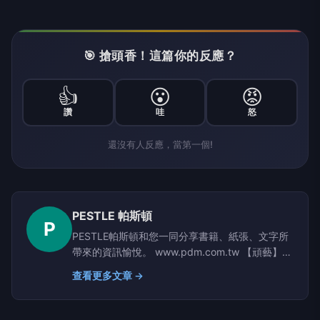
🎯 搶頭香！這篇你的反應？
👍
😮
😡
讚
哇
怒
還沒有人反應，當第一個!
PESTLE 帕斯頓
P
PESTLE帕斯頓和您一同分享書籍、紙張、文字所
帶來的資訊愉悅。 www.pdm.com.tw 【頑藝】
DIY生活中的大小工藝！憑藉雙手，帶點不服輸的
查看更多文章 →
頑固，用溫暖的手作，創造獨一無二的專屬印記。
【頑樂】 旅行的養分，能療癒疲憊身心！用充滿
好奇的心，頑皮地探索週遭的景緻，每天都是一場