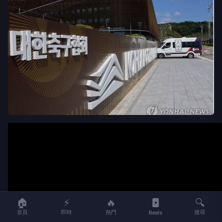
🏠
⚡
🔥
🔍
首頁
即時
熱門
搜尋
Reels