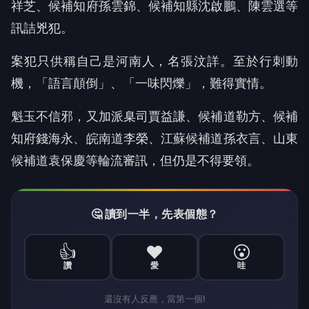
祥芝、候補知府孫雲錦、候補知縣沈啟鵬、陳雲選等
訊詰兇犯。
案犯只供稱自己是河南人，名張汶詳。至於行刺動
機，「語言顛倒」、「一味閃爍」，難得實情。
魁玉不信邪，又加派臬司賈益謙、候補道勒方、候補
知府錢海永、皖南道李榮、江蘇候補道孫衣言、山東
候補道袁保慶等輪流審訊，但仍是不得要領。
🤔 讀到一半，先表個態？
👍
❤️
😮
讚
愛
哇
還沒有人反應，當第一個!