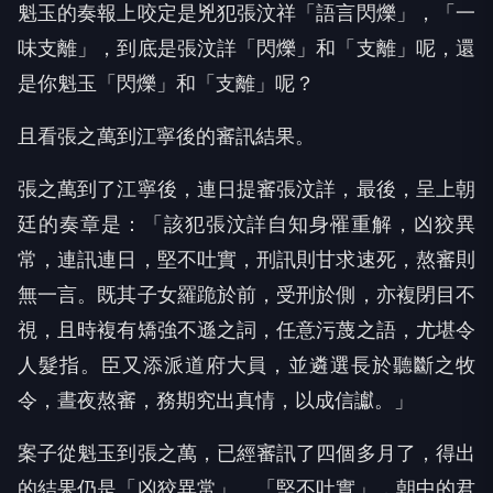
魁玉的奏報上咬定是兇犯張汶祥「語言閃爍」，「一
味支離」，到底是張汶詳「閃爍」和「支離」呢，還
是你魁玉「閃爍」和「支離」呢？
且看張之萬到江寧後的審訊結果。
張之萬到了江寧後，連日提審張汶詳，最後，呈上朝
廷的奏章是：「該犯張汶詳自知身罹重解，凶狡異
常，連訊連日，堅不吐實，刑訊則甘求速死，熬審則
無一言。既其子女羅跪於前，受刑於側，亦複閉目不
視，且時複有矯強不遜之詞，任意污蔑之語，尤堪令
人髮指。臣又添派道府大員，並遴選長於聽斷之牧
令，晝夜熬審，務期究出真情，以成信讞。」
案子從魁玉到張之萬，已經審訊了四個多月了，得出
的結果仍是「凶狡異常」、「堅不吐實」，朝中的君