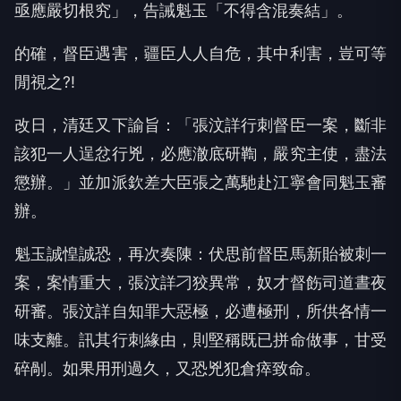
亟應嚴切根究」，告誡魁玉「不得含混奏結」。
的確，督臣遇害，疆臣人人自危，其中利害，豈可等
閒視之?!
改日，清廷又下諭旨：「張汶詳行刺督臣一案，斷非
該犯一人逞忿行兇，必應澈底研鞫，嚴究主使，盡法
懲辦。」並加派欽差大臣張之萬馳赴江寧會同魁玉審
辦。
魁玉誠惶誠恐，再次奏陳：伏思前督臣馬新貽被刺一
案，案情重大，張汶詳刁狡異常，奴才督飭司道晝夜
研審。張汶詳自知罪大惡極，必遭極刑，所供各情一
味支離。訊其行刺緣由，則堅稱既已拼命做事，甘受
碎剮。如果用刑過久，又恐兇犯倉瘁致命。