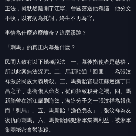
正法，就默然離開了江寧。曾國藩送他程議，他分文
不收，以有病為托詞，終生不再為官。
事情為什麼這麼離奇？這麼蹊蹺？
「刺馬」的真正內幕是什麼？
民間大致有以下幾種說法：一、幕後指使者是慈禧，
所以此案無法深究。二、馬新貽通「回匪」，為張汶
祥激於民族大義所殺。三、馬新貽審理江蘇巡撫丁日
昌之子丁惠衡傷人命案，從而招致殺身之禍。四、馬
新貽曾在浙江嚴剿海盜，海盜分子之一張汶祥為報仇
而「刺馬」。五、馬新貽「漁色負友」，張汶祥為友
復仇而刺馬。六、馬新貽觸犯湘軍集團利益，被湘軍
集團祕密會幫謀殺。