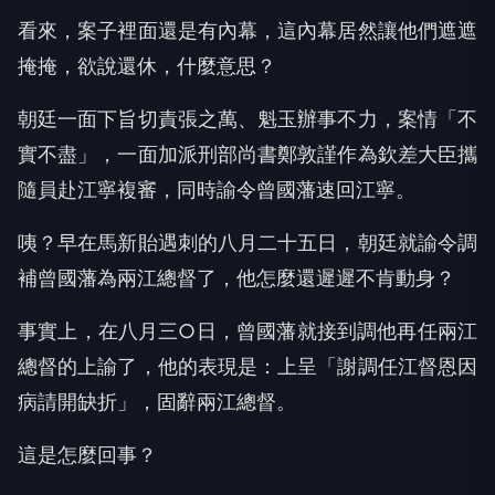
看來，案子裡面還是有內幕，這內幕居然讓他們遮遮
掩掩，欲說還休，什麼意思？
朝廷一面下旨切責張之萬、魁玉辦事不力，案情「不
實不盡」，一面加派刑部尚書鄭敦謹作為欽差大臣攜
隨員赴江寧複審，同時諭令曾國藩速回江寧。
咦？早在馬新貽遇刺的八月二十五日，朝廷就諭令調
補曾國藩為兩江總督了，他怎麼還遲遲不肯動身？
事實上，在八月三○日，曾國藩就接到調他再任兩江
總督的上諭了，他的表現是：上呈「謝調任江督恩因
病請開缺折」，固辭兩江總督。
這是怎麼回事？