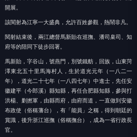
開展。
該閱射為江寧一大盛典，允許百姓參觀，熱鬧非凡。
閱射結束後，兩江總督馬新貽在巡撫、潘司臬司、知
府等的陪同下徒步回署。
馬新貽，字谷山，號燕門，別號鐵舫，回族，山東菏
澤東北五十里馬海村人，生於道光元年（一八二一
年），道光二十七年（一八四七年）中進士，先任安
徽建平（今郎溪）縣知縣，再任合肥縣知縣，參與打
洪楊、剿撚軍，由縣而府，由府而道，一直做到安徽
布政使（俗稱藩台），有「能員」之稱，得到朝廷的
賞識，後升浙江巡撫（俗稱撫台），成為一省行政長
官。