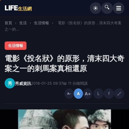
LIFE
🔍
☰
☀️
生活網
首頁
›
生活
›
生活情報
›
電影《投名狀》的原形，清末四大奇案
之一的...
生活情報
電影《投名狀》的原形，清末四大奇
案之一的刺馬案真相還原
秀
秀威資訊
2018-01-25 09:37
📖 11 分鐘閱讀
A+
L
f
🔗
A
A−