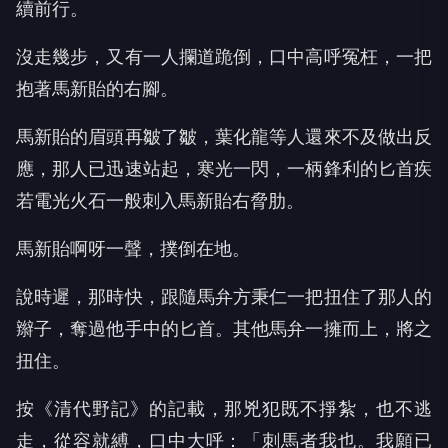
續前行。
沒走幾步，又有一人攔道跪倒，口中高呼冤枉，一把
抱著馬新貽的右腳。
馬新貽的眉頭再皺了皺，葉化龍等人還來不及做出反
應，那人已迅速站起，寒光一閃，一柄鋒利的匕首疾
若電光火石一般刺入馬新貽右脅肋。
馬新貽啊呀一聲，撲倒在地。
說時遲，那時快，跟隨馬弁方秉仁一把扭住了那人的
辮子，奪過他手中的匕首。其他馬弁一擁而上，將之
扭住。
按《清代野記》的記載，那兇犯既不掙紮，也不逃
走，從容就縛，口中大呼：「刺馬者我也。我願已