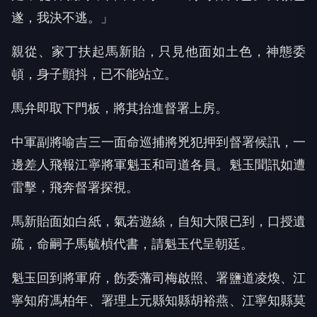
遂，我決不逃。」
親從、家丁扶起馬新貽，只見他面如土色，神態委
頓，身子顫抖，已不能站立。
馬弁即取下門板，將其抬進督署上房。
中軍副將喻吉三一面命巡捕將兇犯押到督署候訊，一
邊差人飛報江寧將軍魁玉和司道各員。魁玉聞訊如遭
雷擊，飛奔督署探視。
馬新貽面如白紙，氣若遊絲，自知大限已到，口授遺
疏，命嗣子馬毓楨代書，請魁玉代呈朝廷。
魁玉回到將軍府，飭委藩司梅啟照、署鹽道凌煥、江
寧知府馮柏年、署理上元縣知縣胡裕燕、江寧知縣莫