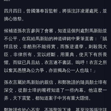
四月四日，曾國藩奉旨監斬，將張汶詳凌遲處死，並
摘心致祭。
候補道孫衣言參與了會審，知道這個判處對馬新貽並
不公平，在寫給馬新貽的神道碑銘中秉筆直書：「賊
悍且狡，非酷刑不能得實，而叛逆遺孽，刺殺我大
臣，非律所有，宜以經斷，用重典，使天下有所畏
懼。而獄已具且結，衣言遂不書諾。嗚呼！衣言之所
以奮其愚戇為公力爭，亦豈獨為公一人也哉！」
孫衣言屬於馬新貽的親信，和鄭敦謹的隨員顏士璋有
深交，從顏士璋的嘴裡知道了一些內幕。他這麼一
弄，天下震驚，都知道案子中另有重大隱情。
鄭敦謹也於心不安，不等聖旨下達，甚至沒等張汶詳