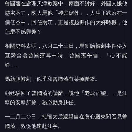
曾國藩在處理天津教案中，兩面不討好，外國人嫌他
懲處不力，國人罵他「殘民媚外」，人生正跌落在一
個低谷中，回任兩江，正是複起振作的大好時機，他
怎麼不感興趣？
相關史料表明，八月二十三日，馬新貽被刺事件傳入
直隸督署曾國藩耳中時，曾國藩午睡，「心不能
靜」。
馬新貽被刺，似乎和曾國藩有某種聯繫。
朝廷駁回了曾國藩的請辭，說他「老成宿望」，是江
寧的安寧所賴，務必動身赴任。
一二月二○日，慈禧太后還親自在養心殿東間召見曾
國藩，敦促他速赴江寧。