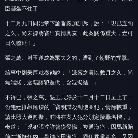
臣都坐不住了。
十二月九日同治帝下諭旨嚴加訓斥，說：「現已五旬
之久，尚未據將審出實情具奏，此案關係重大，豈可
日久稽延！」
張之萬、魁玉遂成為眾矢之的，遭到了朝野的抨擊。
給事中劉秉厚就奏劾說：「派審之員以數月之久，尚
無端緒，遂藉該犯遊供，含混擬結。」
不得已，張之萬、魁玉只好於十二月十二日呈上了一
份飽經推敲錘鍊的「審明謀殺制使匪犯，情節較重，
請比照大逆向擬，並將在案人犯分別定擬罪名摺，」
奏道：「兇犯張汶詳曾從發撚，複通海盜，因馬新貽
前在浙撫任內，剿辦南田海盜，戮伊夥黨甚多。又因