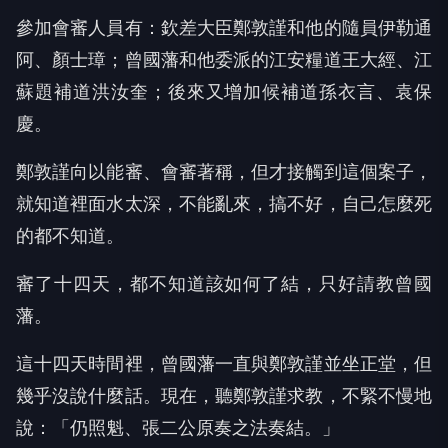
參加會審人員有：欽差大臣鄭敦謹和他的隨員伊勒通
阿、顏士璋；曾國藩和他委派的江安糧道王大經、江
蘇題補道洪汝奎；後來又增加候補道孫衣言、袁保
慶。
鄭敦謹向以能審、會審著稱，但才接觸到這個案子，
就知道裡面水太深，不能亂來，搞不好，自己怎麼死
的都不知道。
審了十四天，都不知道該如何了結，只好請教曾國
藩。
這十四天時間裡，曾國藩一直與鄭敦謹並坐正堂，但
幾乎沒說什麼話。現在，聽鄭敦謹求教，不緊不慢地
說：「仍照魁、張二公原奏之法奏結。」