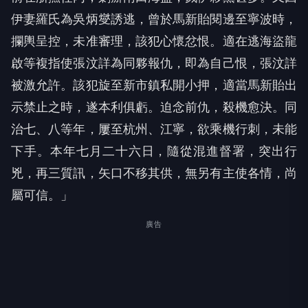
伊妻羅氏為吳炳燮誘逃，曾於馬新貽閱邊至寧波時，
攔輿呈控，未准審理，該犯心懷忿恨。適在逃海盜龍
啟等複指使張汶詳為同夥報仇，即為自己恨，張汶詳
被激允許。該犯旋至新市鎮私開小押，適當馬新貽出
示禁止之時，遂本利俱虧。迫念前仇，殺機愈決。同
治七、八等年，屢至杭州、江寧，欲乘機行刺，未能
下手。本年七月二十六日，隨從混進督署，突出行
兇，再三質訊，矢口不移其供，無另有主使各情，尚
屬可信。」
廣告