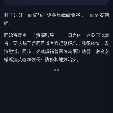
魁玉只好一面督飭司道各員繼續會審，一面馳奏朝
廷。
同治帝覽奏，「實深駭異」，一日之內，連發四道諭
旨，要求魁玉督同司道各官趕緊嚴訊，務得確情，盡
法懲辦。同時，火速調補曾國藩為兩江總督，密旨安
徽巡撫英翰加強長江防務和地方治安。
廣告