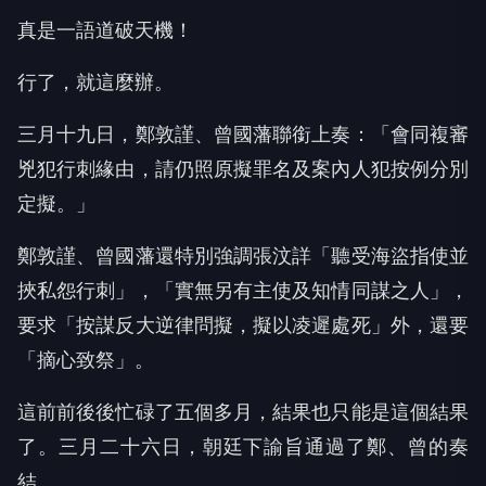
真是一語道破天機！
行了，就這麼辦。
三月十九日，鄭敦謹、曾國藩聯銜上奏：「會同複審
兇犯行刺緣由，請仍照原擬罪名及案內人犯按例分別
定擬。」
鄭敦謹、曾國藩還特別強調張汶詳「聽受海盜指使並
挾私怨行刺」，「實無另有主使及知情同謀之人」，
要求「按謀反大逆律問擬，擬以凌遲處死」外，還要
「摘心致祭」。
這前前後後忙碌了五個多月，結果也只能是這個結果
了。三月二十六日，朝廷下諭旨通過了鄭、曾的奏
結。