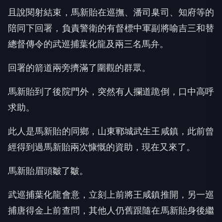
且說閱射結束，馬新貽在巡撫、潘司臬司、知府等的
陪同下回署，負責警衛的有督標中軍副將喻吉三和替
總督傳令的武巡捕葉化龍及兩三名馬弁。
回署的箭道兩旁擠滿了圍觀的群眾。
馬新貽到了後院門外，突然有人攔道跪倒，口中高呼
求助。
此人是馬新貽的同鄉，山東鄆城武生王咸鎮，此前曾
經得到過馬新貽兩次慷慨的資助，現在又來了。
馬新貽眉頭皺了皺。
武巡捕葉化龍會意，立刻上前將王咸鎮推開，另一巡
捕唐得金上前查問，其他人仍舊跟隨在馬新貽身後繼