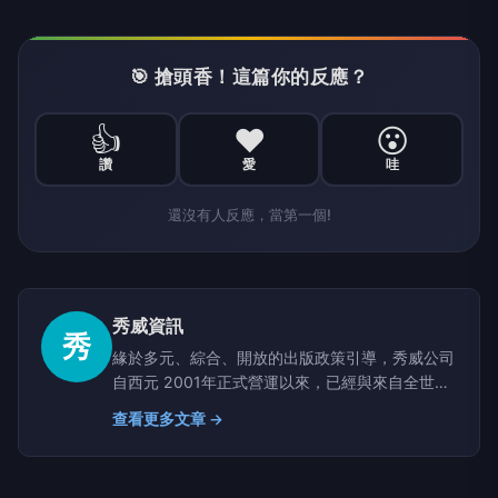
🎯 搶頭香！這篇你的反應？
👍
❤️
😮
讚
愛
哇
還沒有人反應，當第一個!
秀威資訊
秀
緣於多元、綜合、開放的出版政策引導，秀威公司
自西元 2001年正式營運以來，已經與來自全世界
超過 32個國家、總數逾 1500位的作家共同合
查看更多文章 →
作，迄今已完成出版書種近 3000本，主要散佈在
自有的七大品牌，包括【秀威出版】、【新銳文
創】、【釀出版】、【要有光】、【秀威少年】、