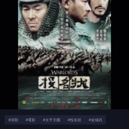
#清朝
#電影
#太平天國
#投名狀
#金城武