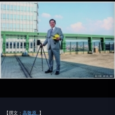
【撰文：
高敬原
】