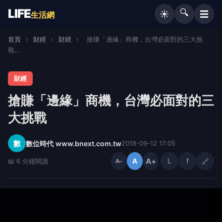
LIFE
🔍
☰
☀️
生活網
首頁
›
財經
›
財經
›
搶賺「邊緣」商機，台灣必面對的三大挑
戰...
財經
搶賺「邊緣」商機，台灣必面對的三
大挑戰
數
數位時代 www.bnext.com.tw
2018-09-12 17:05
A+
L
f
🔗
📖 6 分鐘閱讀
A
A−