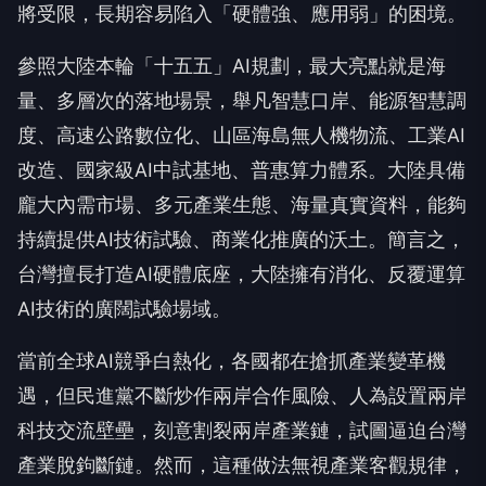
將受限，長期容易陷入「硬體強、應用弱」的困境。
參照大陸本輪「十五五」AI規劃，最大亮點就是海
量、多層次的落地場景，舉凡智慧口岸、能源智慧調
度、高速公路數位化、山區海島無人機物流、工業AI
改造、國家級AI中試基地、普惠算力體系。大陸具備
龐大內需市場、多元產業生態、海量真實資料，能夠
持續提供AI技術試驗、商業化推廣的沃土。簡言之，
台灣擅長打造AI硬體底座，大陸擁有消化、反覆運算
AI技術的廣闊試驗場域。
當前全球AI競爭白熱化，各國都在搶抓產業變革機
遇，但民進黨不斷炒作兩岸合作風險、人為設置兩岸
科技交流壁壘，刻意割裂兩岸產業鏈，試圖逼迫台灣
產業脫鉤斷鏈。然而，這種做法無視產業客觀規律，