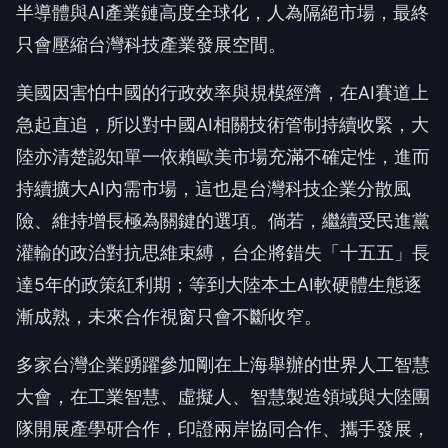
半導體與AI產業鏈高度全球化，人為隔絕市場，最終
只會壓縮台灣科技產業發展空間。
美國因害怕中國的行政效率與規模經濟，在AI賽道上
急起直追，所以對中國AI相關技術管制持續收緊，大
陸亦清楚認知單一依賴歐美市場充滿不確定性，進而
持續擴大AI內需市場，這也是台灣科技企業分散風
險、維持增長極為關鍵的選項。倘若，繼續受民進黨
灌輸的政治對抗思維束縛，台企將錯失「十五五」長
達5年的政策紅利期；等到大陸本土AI軟硬體生態逐
漸成熟，未來合作視窗只會不斷收窄。
多家台灣企業踴躍參加剛在上海舉辦的世界人工智慧
大會，在工業智慧、虛擬人、智慧製造領域與大陸團
隊開展產學研合作，印證兩岸協同合作、攜手發展，