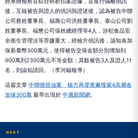
經承辦檢察官綜合研析扣案證據，並進行隔離偵訊
後，互核被告與證人的供詞與證述後，認為被告中聯
公司蔡姓董事長、福壽公司洪姓董事長、泰山公司劉
姓董事長、福懋公司張姓總經理等4人，涉犯食品安
全衛生管理法等罪嫌重大，經檢方偵訊後，諭知各加
保新臺幣300萬元，使得被告交保金額分別增加到
900萬到2300萬元不等金額；其餘被告3人及證人11
名，則諭知請回。（李河錫報導）
這篇文章
中聯致癌油案 檢方再度查廠搜索4高層各
加保300萬
最早出現於
中廣新聞網
。
NEXT