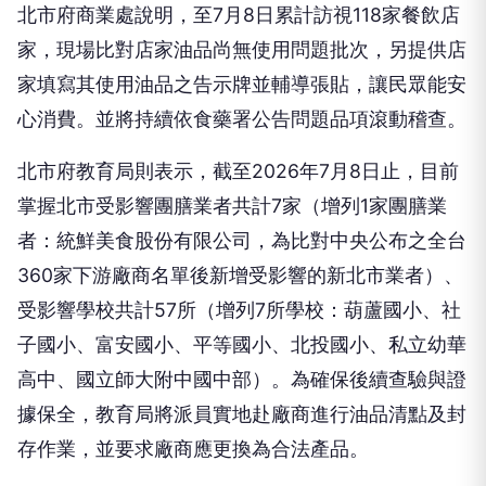
北市府商業處說明，至7月8日累計訪視118家餐飲店
家，現場比對店家油品尚無使用問題批次，另提供店
家填寫其使用油品之告示牌並輔導張貼，讓民眾能安
心消費。並將持續依食藥署公告問題品項滾動稽查。
北市府教育局則表示，截至2026年7月8日止，目前
掌握北市受影響團膳業者共計7家（增列1家團膳業
者：統鮮美食股份有限公司，為比對中央公布之全台
360家下游廠商名單後新增受影響的新北市業者）、
受影響學校共計57所（增列7所學校：葫蘆國小、社
子國小、富安國小、平等國小、北投國小、私立幼華
高中、國立師大附中國中部）。為確保後續查驗與證
據保全，教育局將派員實地赴廠商進行油品清點及封
存作業，並要求廠商應更換為合法產品。