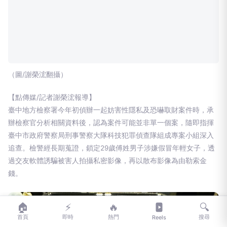
（圖/謝榮浤翻攝）
【點傳媒/記者謝榮浤報導】
臺中地方檢察署今年初偵辦一起妨害性隱私及恐嚇取財案件時，承
辦檢察官分析相關資料後，認為案件可能並非單一個案，隨即指揮
臺中市政府警察局刑事警察大隊科技犯罪偵查隊組成專案小組深入
追查。檢警經長期蒐證，鎖定29歲傅姓男子涉嫌假冒年輕女子，透
過交友軟體誘騙被害人拍攝私密影像，再以散布影像為由勒索金
錢。
🏠
⚡
🔥
🔍
首頁
即時
熱門
搜尋
Reels