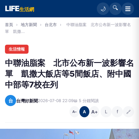
LIFE
🔍
☰
🌙
生活網
首頁
›
地方新聞
›
台北市
›
中聯油脂案 北市公布新一波影響名
單 凱撒...
生活情報
中聯油脂案 北市公布新一波影響名
單 凱撒大飯店等5間飯店、附中國
中部等7校在列
台
台灣好新聞
2026-07-08 22:09
📖 5 分鐘閱讀
A+
L
f
🔗
A
A−