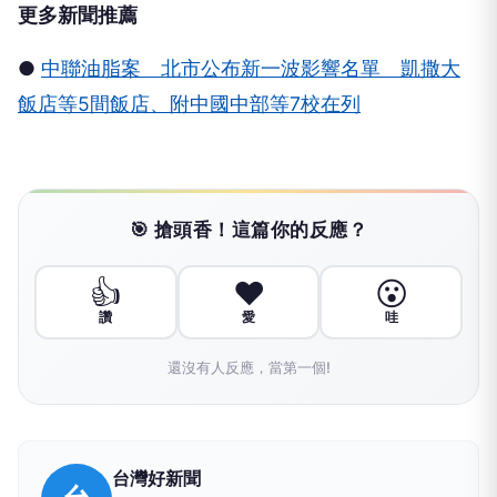
更多新聞推薦
●
中聯油脂案 北市公布新一波影響名單 凱撒大
飯店等5間飯店、附中國中部等7校在列
🎯 搶頭香！這篇你的反應？
👍
❤️
😮
讚
愛
哇
還沒有人反應，當第一個!
台灣好新聞