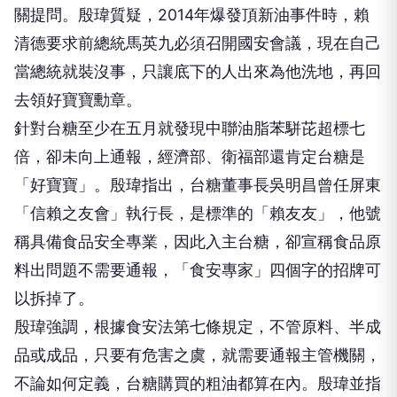
關提問。殷瑋質疑，2014年爆發頂新油事件時，賴
清德要求前總統馬英九必須召開國安會議，現在自己
當總統就裝沒事，只讓底下的人出來為他洗地，再回
去領好寶寶勳章。
針對台糖至少在五月就發現中聯油脂苯駢芘超標七
倍，卻未向上通報，經濟部、衛福部還肯定台糖是
「好寶寶」。殷瑋指出，台糖董事長吳明昌曾任屏東
「信賴之友會」執行長，是標準的「賴友友」，他號
稱具備食品安全專業，因此入主台糖，卻宣稱食品原
料出問題不需要通報，「食安專家」四個字的招牌可
以拆掉了。
殷瑋強調，根據食安法第七條規定，不管原料、半成
品或成品，只要有危害之虞，就需要通報主管機關，
不論如何定義，台糖購買的粗油都算在內。殷瑋並指