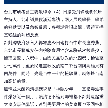
台北市研考會主委殷瑋今（4）日接受飛碟晚餐代班
主持人、北市議員侯漢廷專訪，兩人展現學長、學弟
的好默契以及急智反應，各種諧音哏出籠，獲得直播
室粉絲的熱烈反應。
針對總統府發言人郭雅惠今日砲打台中市長盧秀燕、
台北市長蔣萬安任內檢驗食用油含苯駢芘次數過少，
殷瑋回擊，六都中，由國民黨執政的北四都，檢驗至
少七萬件，至於民進黨執政的南二都台南與高雄只有
四萬件，同時，光是台中一都的檢驗量，就等於台南
加高雄的量。
殷瑋並大酸賴清德總統是「神隱少年」，直指毒油事
件爆發近一個月，賴清德不論到哪裡都不針對這起重
大食安事件講話，連到需要用油的美食展也不回答相