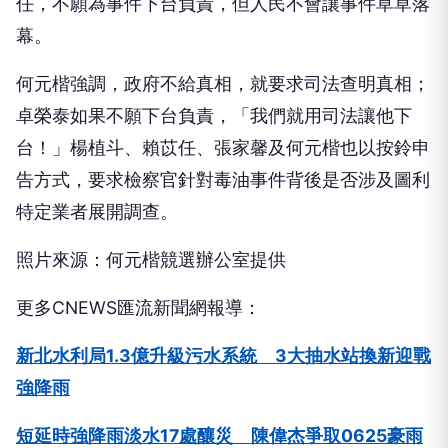
任，不願為事件下台負責，但人民不會讓事件草草落
幕。
何元楷強調，政府不給真相，就要求司法查明真相；
卓榮泰如果不願下台負責，「我們就用司法讓他下
台！」楊植斗、賴苡任、張家馨及何元楷也以按鈴申
告方式，要求檢察官針對毒油事件背後是否涉及圖利
特定業者展開調查。
照片來源：何元楷競選辦公室提供
更多CNEWS匯流新聞網報導：
新北水利局1.3億升級污水系統 3大抽水站換新迎戰
強降雨
短延時強降雨淡水17處釀災 陳偉杰爭取0625豪雨