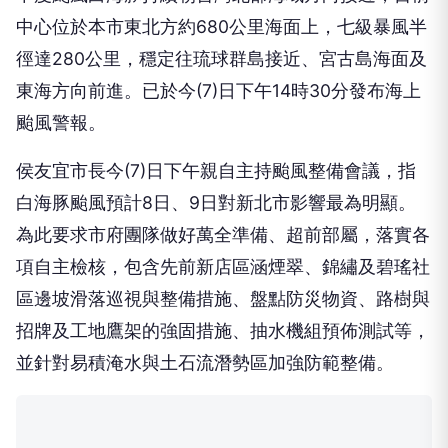
中度颱風白海豚持續朝台灣北部海域方向接近，目前
中心位於本市東北方約680公里海面上，七級暴風半
徑達280公里，穩定往琉球群島接近、宮古島海面及
東海方向前進。已於今(7)日下午14時30分發布海上
颱風警報。
侯友宜市長今(7)日下午親自主持颱風整備會議，指
白海豚颱風預計8日、9日對新北市影響最為明顯。
為此要求市府團隊做好萬全準備、超前部屬，落實各
項自主檢核，包含先前新店區涵煙翠、錦繡及碧瑤社
區邊坡滑落巡視與整備措施、盤點防災物資、路樹與
招牌及工地鷹架的強固措施、抽水機組預佈測試等，