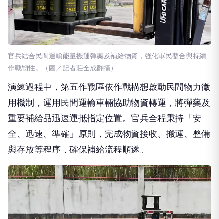
官兵結合民間運輸能量搬運彈藥及補給物資，強化軍民整合與持續
作戰韌性。（圖／記者莊全成翻攝）
演練過程中，第五作戰區依作戰構想啟動民間物力徵
用機制，運用民間運輸車輛協助物資轉運，將彈藥及
重要補給品迅速運抵指定位置。官兵全程秉持「安
全、迅速、準確」原則，完成物資接收、搬運、整備
與存放等程序，確保補給流程順遂。