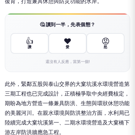
復育，打造兼具休憩與防災功能的水岸。
🤔 讀到一半，先表個態？
👍
❤️
😡
讚
愛
怒
還沒有人反應，當第一個!
此外，緊鄰五股與泰山交界的大窠坑溪水環境營造第
三期工程也已完成設計，正積極爭取中央經費核定，
期盼為地方營造一條兼具防洪、生態與環狀休憩功能
的美麗河川。在親水環境與防洪整治方面，水利局已
陸續完成大窠坑溪第一、二期水環境營造及大窠橋下
游左岸防洪牆應急工程。