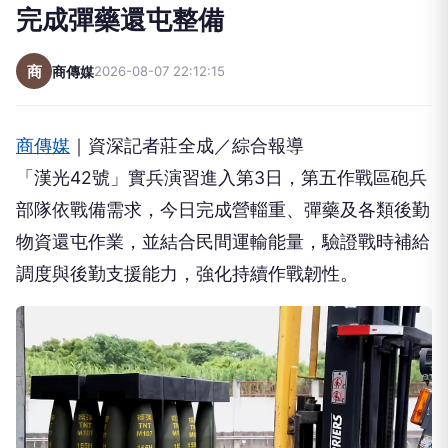
完成彈藥還屯整備
商
商傳媒
2026-08-07 22:12:15
商傳媒
｜資深記者莊全成／綜合報導
「漢光42號」實兵演習進入第3日，第五作戰區砲兵
部隊依戰備需求，今日完成營輜重、彈藥及各類後勤
物資還屯作業，並結合民間運輸能量，驗證戰時補給
調度與後勤支援能力，強化持續作戰韌性。