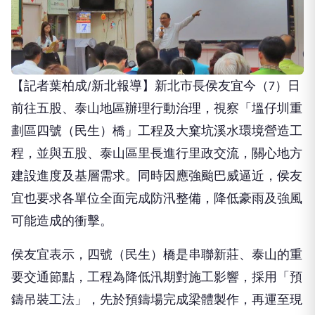
【記者葉柏成
新北報導】新北市長侯友宜今（
）日
/
7
前往五股、泰山地區辦理行動治理，視察「塭仔圳重
劃區四號（民生）橋」工程及大窠坑溪水環境營造工
程，並與五股、泰山區里長進行里政交流，關心地方
建設進度及基層需求。同時因應強颱巴威逼近，侯友
宜也要求各單位全面完成防汛整備，降低豪雨及強風
可能造成的衝擊。
侯友宜表示，四號（民生）橋是串聯新莊、泰山的重
要交通節點，工程為降低汛期對施工影響，採用「預
鑄吊裝工法」，先於預鑄場完成梁體製作，再運至現