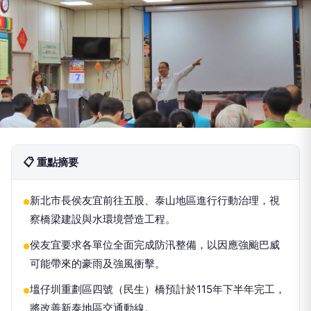
📋 重點摘要
新北市長侯友宜前往五股、泰山地區進行行動治理，視
●
察橋梁建設與水環境營造工程。
侯友宜要求各單位全面完成防汛整備，以因應強颱巴威
●
可能帶來的豪雨及強風衝擊。
塭仔圳重劃區四號（民生）橋預計於115年下半年完工，
●
將改善新泰地區交通動線。