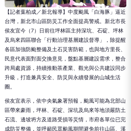
【記者葉柏成／新北報導】中度颱風「白海豚」逼近
台灣，新北市山區防災工作全面提高警戒。新北市長
侯友宜今（7）日前往坪林區主持深坑、石碇、坪林
及烏來四區聯合「行動治理基層建設督導」，除提醒
各區加強防颱整備及土石災害防範，也與地方里長、
民意代表面對面交換意見，盤點基層建設需求，整合
跨局處資源，持續推動茶產業、觀光與公共建設同步
升級，打造兼具安全、防災與永續發展的山城生活
圈。
侯友宜表示，依中央氣象署預報，颱風可能為北部山
區帶來豪雨，坪林、石碇、深坑及烏來等地須嚴防土
石流、邊坡坍方及道路受損等災情，市府各單位已完
成防災整備，並呼籲民眾颱風期間避免前往山區、溪