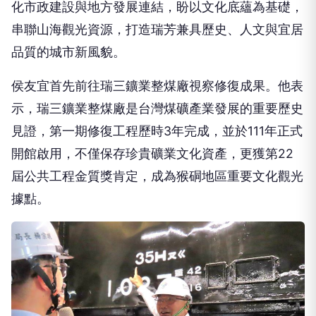
【記者葉柏成／新北報導】新北市長侯友宜今〈6〉
日率市府團隊前往瑞芳區展開行動治理基層建設督
導，從礦業文化資產保存、地方信仰傳承到公共建設
推動，透過實地走訪、地方交流，掌握基層需求，強
化市政建設與地方發展連結，盼以文化底蘊為基礎，
串聯山海觀光資源，打造瑞芳兼具歷史、人文與宜居
品質的城市新風貌。
侯友宜首先前往瑞三鑛業整煤廠視察修復成果。他表
示，瑞三鑛業整煤廠是台灣煤礦產業發展的重要歷史
見證，第一期修復工程歷時3年完成，並於111年正式
開館啟用，不僅保存珍貴礦業文化資產，更獲第22