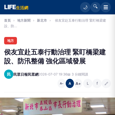
LIFE
🔍
☰
🌙
生活網
首頁
›
地方新聞
›
新北市
›
侯友宜赴五泰行動治理 緊盯橋梁建
設、防...
地方
侯友宜赴五泰行動治理 緊盯橋梁建
設、防汛整備 強化區域發展
民
民眾日報民眾網
2026-07-07 19:36
📖 3 分鐘閱讀
A+
L
f
🔗
A
A−