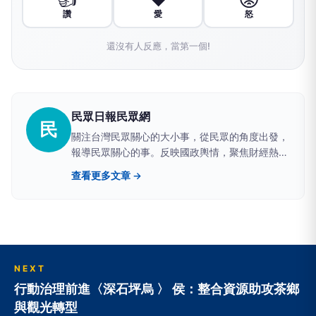
讚
愛
怒
還沒有人反應，當第一個!
民眾日報民眾網
民
關注台灣民眾關心的大小事，從民眾的角度出發，
報導民眾關心的事。反映國政輿情，聚焦財經熱
點，堅持與網路上的鄉民，與馬路上的市民站在一
查看更多文章 →
起。
NEXT
行動治理前進〈深石坪烏 〉 侯：整合資源助攻茶鄉
與觀光轉型