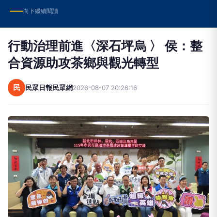
向下繼續閱讀
行動治理前進〈深石坪烏 〉 侯：整
合資源助攻茶鄉與觀光轉型
民
民眾日報民眾網
2026-08-07 20:26:16