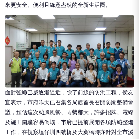
來更安全、便利且綠意盎然的全新生活圈。
面對強颱巴威逐漸逼近，除了前線的防洪工程，侯友
宜表示，市府昨天已召集各局處首長召開防颱整備會
議，預估這次颱風風勢、雨勢都大，許多招牌、電線
及施工圍籬容易倒塌，市府已提前展開各項防颱整備
工作，在視察塭仔圳四號橋及大窠橋時亦針對全市溪