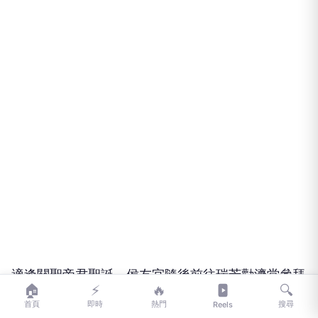
份等文化景點，打造具故事性與特色的礦業文化廊
帶，讓山城歷史記憶轉化為觀光發展動能。
廣告
🏠
⚡
🔥
🔍
首頁
即時
熱門
搜尋
Reels