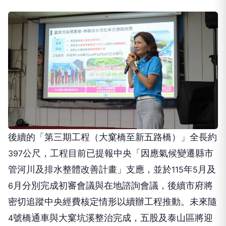
後續的「第三期工程（大窠橋至新五路橋）」全長約
公尺，工程目前已提報中央「因應氣候變遷縣市
397
管河川及排水整體改善計畫」支應，並於
年
月及
115
5
月分別完成初審會議與在地諮詢會議，後續市府將
6
密切追蹤中央經費核定情形以續辦工程推動。未來隨
號橋通車與大窠坑溪整治完成，五股及泰山區將迎
4