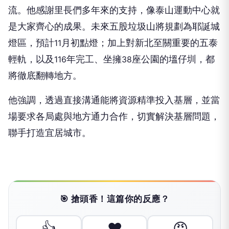
流。他感謝里長們多年來的支持，像泰山運動中心就
是大家齊心的成果。未來五股垃圾山將規劃為耶誕城
燈區，預計
月初點燈；加上對新北至關重要的五泰
11
輕軌，以及
年完工、坐擁
座公園的塭仔圳，都
116
38
將徹底翻轉地方。
​他強調，透過直接溝通能將資源精準投入基層，並當
場要求各局處與地方通力合作，切實解決基層問題，
聯手打造宜居城市。
🎯 搶頭香！這篇你的反應？
👍
❤️
😡