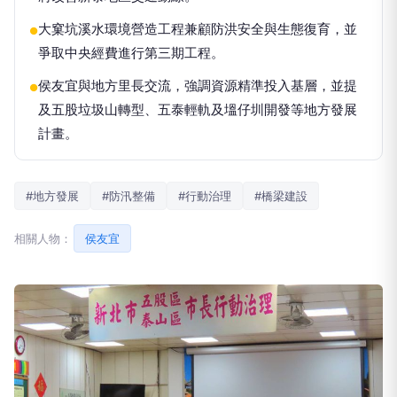
大窠坑溪水環境營造工程兼顧防洪安全與生態復育，並
●
爭取中央經費進行第三期工程。
侯友宜與地方里長交流，強調資源精準投入基層，並提
●
及五股垃圾山轉型、五泰輕軌及塭仔圳開發等地方發展
計畫。
#地方發展
#防汛整備
#行動治理
#橋梁建設
相關人物：
侯友宜