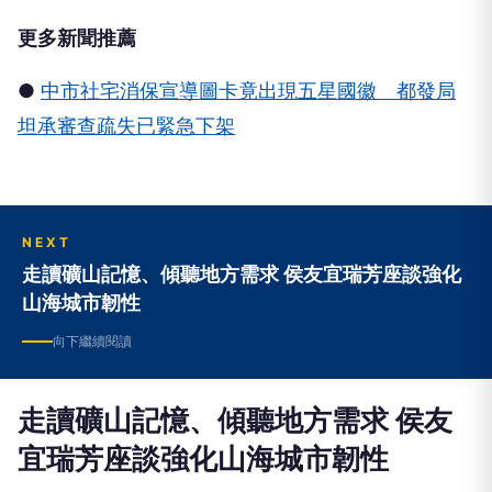
水、垂釣，海上作業及靠港船隻注意安全及固定，務
必提前做好防颱準備，於家中備妥防災物資。如有外
出應注意交通狀況及自身安全，並配合新北市府各項
管制措施。相關防災資訊請至臉書「我的新北市」、
LINE「新北市政府」及「新北災訊E點通」
(
https://e.ntpc.gov.tw/
)查詢，市府將隨時更新颱風
動態。
更多新聞推薦
●
中市社宅消保宣導圖卡竟出現五星國徽 都發局
坦承審查疏失已緊急下架
NEXT