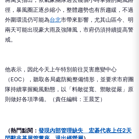
徑，暴風圈正逐步縮小，整體趨勢也有所趨緩，不過
外圍環流仍可能為
台北
市帶來影響，尤其山區今、明
兩天可能出現豪大雨及強陣風，市府仍須持續提高警
戒。
他表示，因此今天上午特別前往災害應變中心
（EOC），聽取各局處防颱整備情形，並要求市府團
隊持續掌握颱風動態，以「料敵從寬、禦敵從嚴」原
則做好各項準備。（責任編輯：王晨芝）
（熱門點閱：
發現內部管理缺失 宏碁代表上任2天
閃辭兆基屋管董座、退出經營層
）