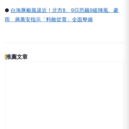
●
白海豚颱風逼近！北市8、9日恐飆9級陣風、豪
雨 蔣萬安指示「料敵從寬」全面整備
推薦文章