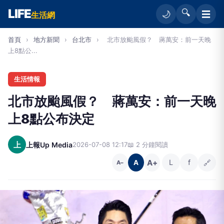
LIFE
🔍
☰
🌙
生活網
首頁
›
地方新聞
›
台北市
›
北市放颱風假？ 蔣萬安：前一天晚
上8點公...
生活情報
北市放颱風假？ 蔣萬安：前一天晚
上8點公布決定
上
上報Up Media
2026-07-08 12:17
📖 2 分鐘閱讀
A+
L
f
🔗
A
A−