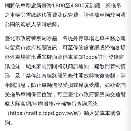
輛將依車型處新臺幣1,800至4,800元罰鍰，經拖吊
之車輛另需繳納移置費及保管費，請停放車輛於河濱
公園的駕駛人依時駛離。
臺北市政府警察局呼籲，各堤外停車場之車主務必隨
時留意市政府相關資訊，可至停管處官網或掃描各堤
外停車場防汛通知牌面及停車單QRcode註冊登錄防
汛通知，颱風豪雨期間將以簡訊通知「疏散門管制情
形」及「禁停紅黃線路段附條件開放與恢復管制」等
相關訊息，防止車輛淹沒受損或違規受罰。如欲查詢
受拖吊車輛保管位置，可至臺北市政府警察局交通警
察大隊官網/申辦服務/車輛拖吊查詢系統
（https://traffic.tcpd.gov.tw/#/）輸入愛車車號查
詢。