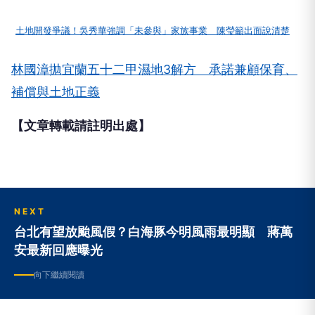
土地開發爭議！吳秀華強調「未參與」家族事業 陳瑩籲出面說清楚
林國漳拋宜蘭五十二甲濕地3解方 承諾兼顧保育、
補償與土地正義
【文章轉載請註明出處】
NEXT
台北有望放颱風假？白海豚今明風雨最明顯 蔣萬
安最新回應曝光
向下繼續閱讀