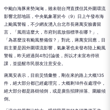
中颱白海豚來勢洶洶，雖未朝台灣直撲但其外圍環流
影響北部地區，中央氣象署於今（9）日上午發布海
上颱風警報，不少網友湧入台北市長蔣萬安臉書留
言，「風雨這麼大，市府到底放假標準在哪？」、
「為甚麼沒有颱風整備假？」對此，蔣萬安回應，目
前主要是因外圍環流影響，氣象署也未發布陸上颱風
警報，昨天經過與4市討論後，所以才未宣布停班
課，並提醒市民朋友注意安全。
蔣萬安表示，目前災情彙整，剛在來的路上大概135
件，絕大部分都已經處理完，大概剩18件在處理中，
絕大部分都是路樹傾倒，或是廣告招牌掉落、圍籬傾
倒。