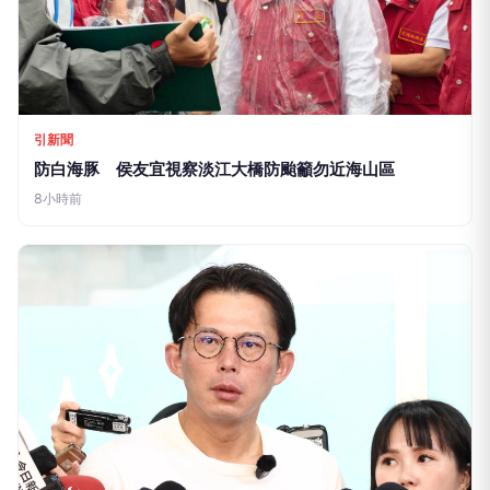
引新聞
防白海豚 侯友宜視察淡江大橋防颱籲勿近海山區
8小時前