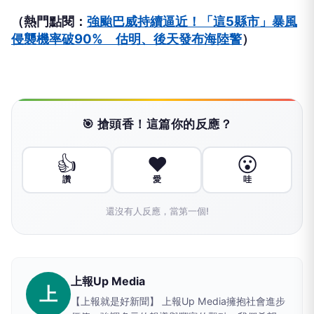
（熱門點閱：
強颱巴威持續逼近！「這5縣市」暴風
侵襲機率破90% 估明、後天發布海陸警
）
🎯 搶頭香！這篇你的反應？
👍
❤️
😮
讚
愛
哇
還沒有人反應，當第一個!
上報Up Media
上
【上報就是好新聞】 上報Up Media擁抱社會進步