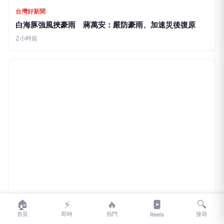
台灣好新聞
白海豚強風挾豪雨 蔣萬安：嚴防豪雨、加速災後復原
2小時前
🏠
⚡
🔥
🔍
TCnews慈善新聞網
首頁
即時
熱門
搜尋
Reels
科學實證中西精準合療 活化大腸腦軸有助腦部逆齡