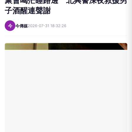
聚會喝茫睡路邊 北興警深夜救援男
子酒醒連聲謝
今
今傳媒
2026-07-31 18:32:26