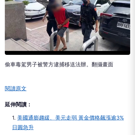
偷車毒駕男子被警方逮捕移送法辦。翻攝畫面
閱讀原文
延伸閱讀：
1.
美國通膨趨緩、美元走弱 黃金價格飆漲逾3%
日圓急升