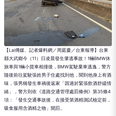
【Lai傳媒、記者爆料網／周庭慶／台東報導】台東
縣大武鄉今（11）日凌晨發生肇逃事故！1輛BMW休
旅車與1輛小貨車相撞後，BMW駕駛棄車逃逸，警方
隨後前往駕駛張姓男子住處找到他，聞到他身上有酒
味，張男稱發生車禍後返家「因過於緊張飲酒舒緩情
緒」，警方則依《道路交通管理處罰條例》第35條4
項：「發生交通事故後，在接受第酒精測試檢定前，
吸食服用含酒精之物」開罰。