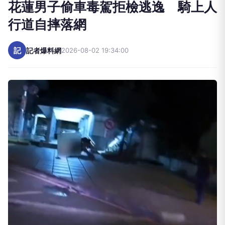
花蓮男子偷車毒駕拒檢逃逸 騎上人
行道自摔落網
記
記者爆料網
2026-08-02 19:34:00