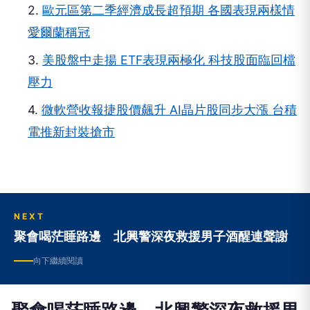
2.
歐元區第二季經濟成長超預期 各國表現兩樣情
愛爾蘭稱冠
3.
美股盤中走揚 ETF表現兩極化 科技股面臨回檔
壓力
4.
微軟營收報捷股價飆升 AI晶片股同步大漲 台積
電推新封裝搶市
NEXT
聚會喝茫睡路邊 北興警深夜救援男子酒醒連聲謝
向下繼續閱讀