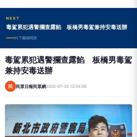
NEXT
毒駕累犯遇警攔查露餡 板橋男毒駕兼持安毒送辦
向下繼續閱讀
毒駕累犯遇警攔查露餡 板橋男毒駕
兼持安毒送辦
民
民眾日報民眾網
2026-07-30 13:04:06