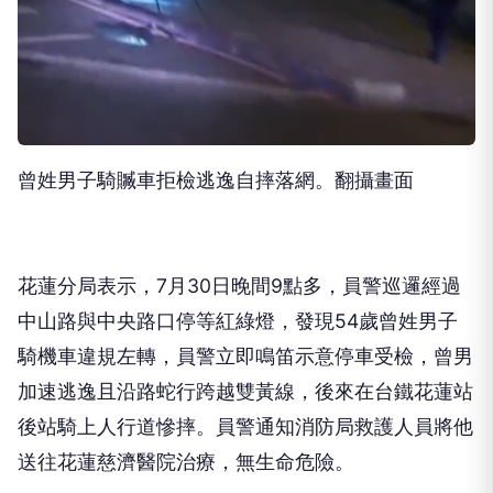
曾姓男子騎贓車拒檢逃逸自摔落網。翻攝畫面
花蓮分局表示，7月30日晚間9點多，員警巡邏經過
中山路與中央路口停等紅綠燈，發現54歲曾姓男子
騎機車違規左轉，員警立即鳴笛示意停車受檢，曾男
加速逃逸且沿路蛇行跨越雙黃線，後來在台鐵花蓮站
後站騎上人行道慘摔。員警通知消防局救護人員將他
送往花蓮慈濟醫院治療，無生命危險。