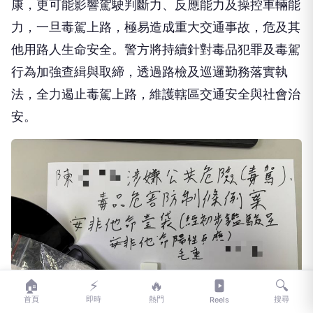
康，更可能影響駕駛判斷力、反應能力及操控車輛能
力，一旦毒駕上路，極易造成重大交通事故，危及其
他用路人生命安全。警方將持續針對毒品犯罪及毒駕
行為加強查緝與取締，透過路檢及巡邏勤務落實執
法，全力遏止毒駕上路，維護轄區交通安全與社會治
安。
🏠
⚡
🔥
🔍
首頁
即時
熱門
搜尋
Reels