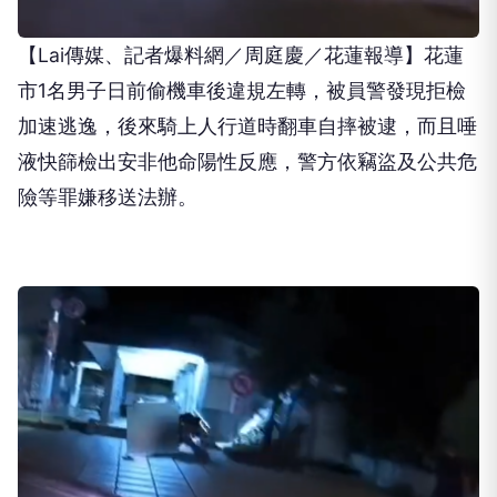
【Lai傳媒、記者爆料網／周庭慶／花蓮報導】花蓮
市1名男子日前偷機車後違規左轉，被員警發現拒檢
加速逃逸，後來騎上人行道時翻車自摔被逮，而且唾
液快篩檢出安非他命陽性反應，警方依竊盜及公共危
險等罪嫌移送法辦。