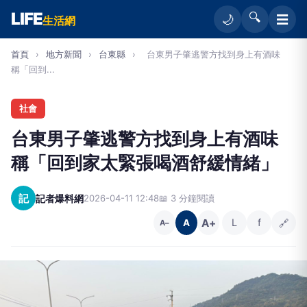
LIFE
🔍
☰
🌙
生活網
首頁
›
地方新聞
›
台東縣
›
台東男子肇逃警方找到身上有酒味
稱「回到...
社會
台東男子肇逃警方找到身上有酒味
稱「回到家太緊張喝酒舒緩情緒」
記
記者爆料網
2026-04-11 12:48
📖 3 分鐘閱讀
A+
L
f
🔗
A
A−