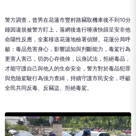
警方調查，曾男在花蓮市豐村路竊取機車後不到10分
鐘因違規被警方盯上，落網後進行唾液快篩呈安非他
命陽性反應，全案移送花蓮地檢署偵辦。花蓮分局呼
籲：毒品危害身心，影響認知與判斷能力，毒駕行為
更害人害己，切勿心存僥倖，以身試法，拒絕毒品，
才能守護自己與他人的生命安全，警方對於毒品犯罪
與危險駕駛行為強力查緝，持續守護市民安全，呼籲
全民共同反毒、反竊盜、拒絕毒駕。