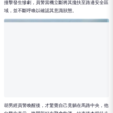
撞擊發生慘劇，員警當機立斷將其攙扶至路邊安全區
域，並不斷呼喚以確認其意識狀態。
胡男經員警喚醒後，才驚覺自己竟躺在馬路中央，他