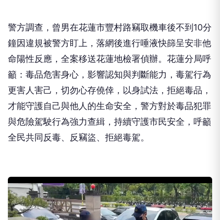
警方調查，曾男在花蓮市豐村路竊取機車後不到10分
鐘因違規被警方盯上，落網後進行唾液快篩呈安非他
命陽性反應，全案移送花蓮地檢署偵辦。花蓮分局呼
籲：毒品危害身心，影響認知與判斷能力，毒駕行為
更害人害己，切勿心存僥倖，以身試法，拒絕毒品，
才能守護自己與他人的生命安全，警方對於毒品犯罪
與危險駕駛行為強力查緝，持續守護市民安全，呼籲
全民共同反毒、反竊盜、拒絕毒駕。