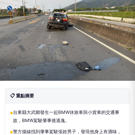
📋 重點摘要
台東縣大武鄉發生一起BMW休旅車與小貨車的交通事
●
故，BMW駕駛肇事後逃逸。
警方循線找到肇事駕駛張姓男子，發現他身上有酒味，
●