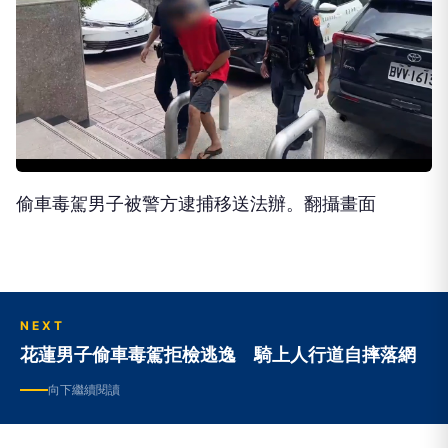
偷車毒駕男子被警方逮捕移送法辦。翻攝畫面
NEXT
花蓮男子偷車毒駕拒檢逃逸 騎上人行道自摔落網
向下繼續閱讀