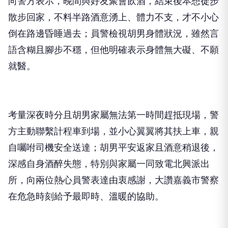
向警方表示，晚間與好友聚會飲酒，結束後本想徒步
散步回家，不料半路酒意湧上、體力不支，才不小心
倒在路邊昏睡過去；員警檢視胡男身體狀況，雖然言
語含糊且腳步不穩，但他明確表示身體無大礙、不願
就醫。
考量深夜時分且胡男家屬無法第一時間趕抵現場，警
方主動聯繫計程車到場，並小心翼翼將其扶上車，親
自囑咐司機安全送達；胡男平安返家且酒意稍退後，
深感自身酒醉失態，特別與家屬一同致電北興派出
所，向兩位熱心員警表達由衷感謝，大讚嘉義市警察
在危急時刻給予最即時、溫暖的協助。