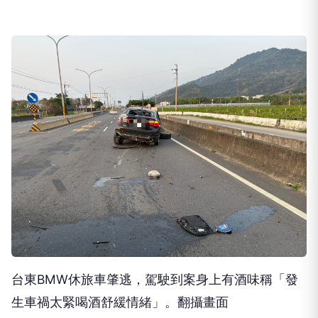
台東BMW休旅車肇逃，駕駛到案身上有酒味稱「發
生車禍太緊喝酒舒緩情緒」。翻攝畫面