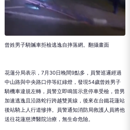
曾姓男子騎贓車拒檢逃逸自摔落網。翻攝畫面
花蓮分局表示，7月30日晚間9點多，員警巡邏經過
中山路與中央路口停等紅綠燈，發現54歲曾姓男子
騎機車違規左轉，員警立即鳴笛示意停車受檢，曾男
加速逃逸且沿路蛇行跨越雙黃線，後來在台鐵花蓮站
後站騎上人行道慘摔。員警通知消防局救護人員將他
送往花蓮慈濟醫院治療，無生命危險。