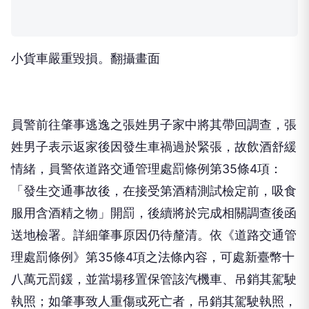
小貨車嚴重毀損。翻攝畫面
員警前往肇事逃逸之張姓男子家中將其帶回調查，張
姓男子表示返家後因發生車禍過於緊張，故飲酒舒緩
情緒，員警依道路交通管理處罰條例第35條4項：
「發生交通事故後，在接受第酒精測試檢定前，吸食
服用含酒精之物」開罰，後續將於完成相關調查後函
送地檢署。詳細肇事原因仍待釐清。依《道路交通管
理處罰條例》第35條4項之法條內容，可處新臺幣十
八萬元罰鍰，並當場移置保管該汽機車、吊銷其駕駛
執照；如肇事致人重傷或死亡者，吊銷其駕駛執照，