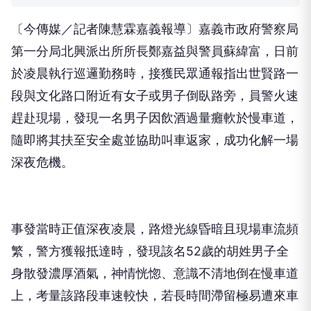
〔今傳媒／記者陳慧霖嘉義報導〕嘉義市政府警察局
第一分局北興派出所所長鄭嘉益與警員蘇緯富，日前
於凌晨執行巡邏勤務時，接獲民眾通報指出世賢路一
段與文化路口附近有女子或男子倒臥路旁，員警火速
趕赴現場，發現一名男子因飲酒過量癱軟於慢車道，
隨即將其扶至安全處並協助叫車返家，成功化解一場
深夜危機。
事發當時正值深夜凌晨，路燈光線昏暗且現場車流頻
繁，警方獲報抵達時，發現該名52歲的胡姓男子全
身散發濃厚酒氣，神情恍惚、意識不清地倒在慢車道
上，考量該路段車速較快，若長時間滯留極易遭來車