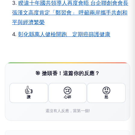
3.
睽違十年國共領導人再度會晤 台企聯創會會長
張漢文高度肯定「鄭習會」 呼籲兩岸攜手共創和
平與經濟繁榮
4.
彰化縣萬人健檢開跑 定期癌篩護健康
🎯 搶頭香！這篇你的反應？
👍
😢
😡
讚
心碎
怒
還沒有人反應，當第一個!