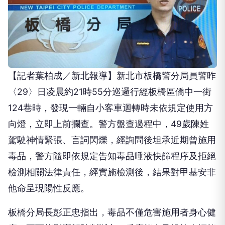
【記者葉柏成／新北報導】新北市板橋警分局員警昨
〈29〉日凌晨約21時55分巡邏行經板橋區僑中一街
124巷時，發現一輛自小客車迴轉時未依規定使用方
向燈，立即上前攔查。警方盤查過程中，49歲陳姓
駕駛神情緊張、言詞閃爍，經詢問後坦承近期曾施用
毒品，警方隨即依規定告知毒品唾液快篩程序及拒絕
檢測相關法律責任，經實施檢測後，結果對甲基安非
他命呈現陽性反應。
板橋分局長彭正忠指出，毒品不僅危害施用者身心健