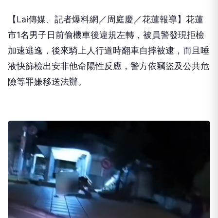
【Lai傳媒、記者爆料網／周庭慶／花蓮報導】花蓮
市1名男子日前偷機車後違規左轉，被員警發現拒檢
加速逃逸，後來騎上人行道時翻車自摔被逮，而且唾
液快篩檢出安非他命陽性反應，警方依竊盜及公共危
險等罪嫌移送法辦。