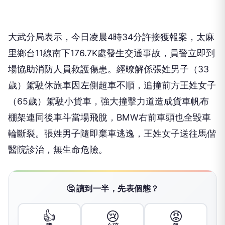
大武分局表示，今日凌晨4時34分許接獲報案，太麻
里鄉台11線南下176.7K處發生交通事故，員警立即到
場協助消防人員救護傷患。經暸解係張姓男子（33
歲）駕駛休旅車因左側超車不順，追撞前方王姓女子
（65歲）駕駛小貨車，強大撞擊力道造成貨車帆布
棚架連同後車斗當場飛脫，BMW右前車頭也全毀車
輪斷裂。張姓男子隨即棄車逃逸，王姓女子送往馬偕
醫院診治，無生命危險。
🤔 讀到一半，先表個態？
👍
😢
😡