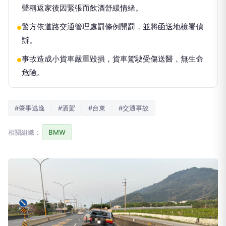
聲稱返家後因緊張而飲酒舒緩情緒。
警方依道路交通管理處罰條例開罰，並將函送地檢署偵
●
辦。
事故造成小貨車嚴重毀損，貨車駕駛受傷送醫，無生命
●
危險。
#肇事逃逸
#酒駕
#台東
#交通事故
相關組織：
BMW