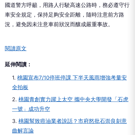
依規定處理。經酒測，半聯結車駕駛馮男無飲酒情
形；至於陳男則已依法抽血檢驗，相關肇事原因仍待
進一步調查釐清。
國道警方呼籲，用路人行駛高速公路時，務必遵守行
車安全規定，保持足夠安全距離，隨時注意前方路
況，避免因未注意車前狀況而釀成嚴重事故。
閱讀原文
延伸閱讀：
1.
桃園宣布7/10停班停課 下半天風雨增強考量安
全拍板
2.
桃園青創實力躍上太空 攜中央大學開發「石虎