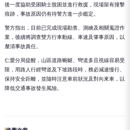
從現場畫面可見，事故發生於山區道路彎道附近，小
貨車停靠路旁，機車則倒臥對向車道，消防人員到場
後一度協助受困騎士脫困並進行救援，現場留有撞擊
痕跡，事故原因仍有待警方進一步鑑定。
警方指出，目前已完成現場勘查、測繪及相關蒐證作
業，後續將調查雙方行車動線、車速及肇事原因，以
釐清事故責任。
仁愛分局提醒，山區道路蜿蜒、彎道多且視線容易受
限，用路人行經彎道及下坡路段時，務必減速慢行、
保持安全距離，並隨時注意車前狀況及對向來車，以
降低交通事故發生風險。