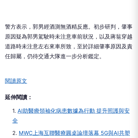
警方調查指出，案發當時由43歲郭姓男子駕駛自小
貨車行經路口，與穿越道路的蔣姓老翁發生擦撞。蔣
翁送醫時雖無明顯外傷，但後續因顱內出血，於7月
31日下午4時許傷重宣告不治。
警方表示，郭男經酒測無酒精反應。初步研判，肇事
原因疑為郭男駕駛時未注意車前狀況，以及蔣翁穿越
道路時未注意左右來車所致，至於詳細肇事原因及責
任歸屬，仍待交通大隊進一步分析鑑定。
閱讀原文
延伸閱讀：