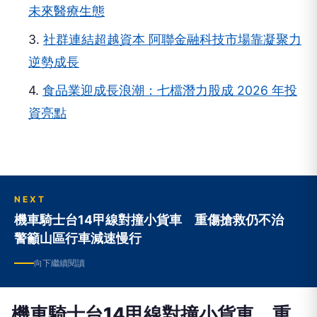
1.
AI助醫療領袖化病患數據為行動 提升照護與安
全
2.
MWC上海互聯醫療圓桌論壇落幕 5G與AI共塑
未來醫療生態
3.
社群連結超越資本 阿聯金融科技市場靠凝聚力
逆勢成長
4.
食品業迎成長浪潮：七檔潛力股成 2026 年投
資亮點
NEXT
機車騎士台14甲線對撞小貨車 重傷搶救仍不治