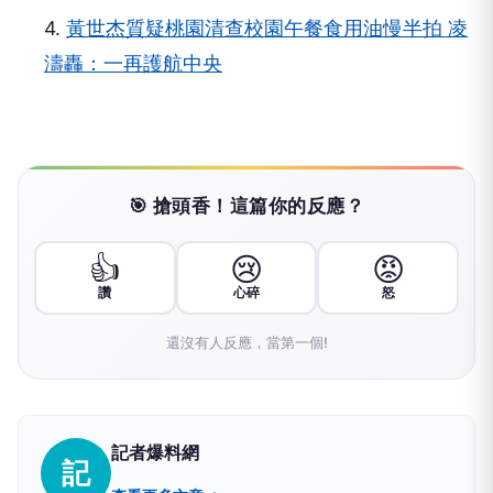
一號」成功升空
3.
桃園幫致癌油業者說話？市府怒批石崇良刻意
曲解言論
4.
黃世杰質疑桃園清查校園午餐食用油慢半拍 凌
濤轟：一再護航中央
🎯 搶頭香！這篇你的反應？
👍
😢
😡
讚
心碎
怒
還沒有人反應，當第一個!