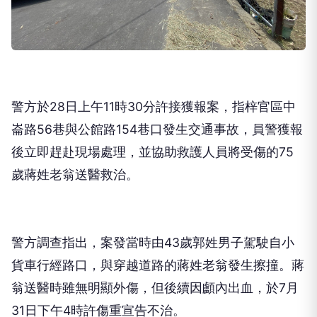
警方於28日上午11時30分許接獲報案，指梓官區中
崙路56巷與公館路154巷口發生交通事故，員警獲報
後立即趕赴現場處理，並協助救護人員將受傷的75
歲蔣姓老翁送醫救治。