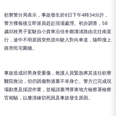
枋寮警分局表示，事故發生於6日下午4時34分許，
警方獲報後立即派員趕赴現場處理。初步調查，58
歲邱姓男子駕駛自小貨車沿佳冬鄉溝渚路由北往南直
行，途中不明原因突然逆向駛入對向車道，隨即撞上
路旁民宅圍牆。
事故造成邱男身受重傷，救護人員緊急將其送往枋寮
醫院救治，但仍因傷勢過重不幸身亡。警方已完成現