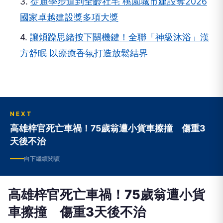
理經驗
2.
廣川建案涉違法使用農地賣停車位 白丞堯助購
屋民眾成立自救會
3.
從通學步道到全齡社宅 桃園城市建設奪2026
國家卓越建設獎多項大獎
4.
讓煩躁思緒按下關機鍵！全聯「神級沐浴」漢
方舒眠 以療癒香氛打造放鬆結界
NEXT
高雄梓官死亡車禍！75歲翁遭小貨車擦撞 傷重3
天後不治
向下繼續閱讀