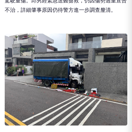
佳冬鄉6日下午發生一起死亡車禍，一名58歲邱姓男
子駕駛自小貨車行經溝渚路時，疑因不明原因突然逆
向駛入對向車道，隨後失控自撞路旁民宅圍牆，造成
駕駛重傷。邱男經緊急送醫搶救，仍因傷勢過重宣告
不治，詳細肇事原因仍待警方進一步調查釐清。