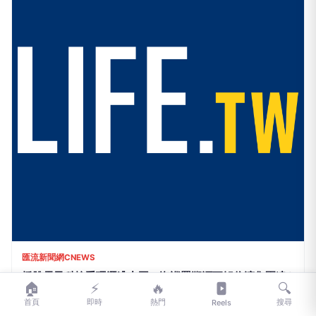
CTWANT
不滿遭欠錢討毒還賴帳！他開槍恐嚇躲農舍 特警破門攻
堅圍捕扣槍毒
28分鐘前
🏠
⚡
🔥
🔍
首頁
即時
熱門
搜尋
Reels