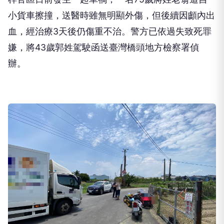
【Lai傳媒、記者爆料網 金東天／高雄報導】高雄市
梓官區日前發生一起車禍，一名75歲蔣姓老翁遭自
小貨車擦撞，送醫時雖無明顯外傷，但後續因顱內出
血，經治療3天後仍傷重不治。警方已依過失致死罪
嫌，將43歲郭姓駕駛函送臺灣橋頭地方檢察署偵
辦。