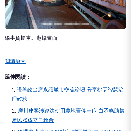
肇事貨櫃車。翻攝畫面
閱讀原文
延伸閱讀：
1.
張善政出席永續城市交流論壇 分享桃園智慧治