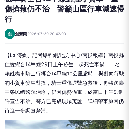
警籲山區行車減速慢行
向下繼續閱讀
機車騎士台14甲線對撞小貨車 重
傷搶救仍不治 警籲山區行車減速慢
行
創
創新聞
2026-07-30 20:42:00
【Lai傳媒、記者爆料網/地方中心/南投報導】南投縣
仁愛鄉台14甲線29日上午發生一起死亡車禍。一名
賴姓機車騎士行經台14甲線10公里處時，與對向行駛
的小貨車發生對撞，騎士重傷送醫急救後，再轉送臺
中榮民總醫院治療，仍因傷勢過重，於當日下午5時