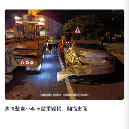
院診治，其餘人員皆無受傷，各車駕駛酒測值均為
0，現場於今(4)日0時12分排除，後續由國道警察第
二大隊楊梅分隊調查處理。