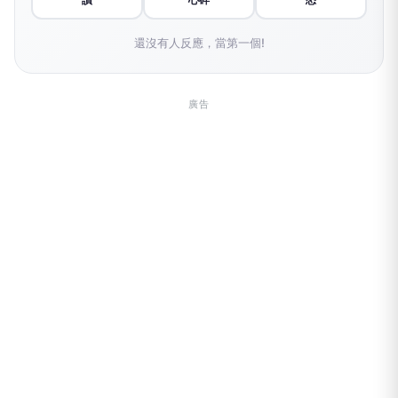
🤔 讀到一半，先表個態？
👍
😢
😡
讚
心碎
怒
還沒有人反應，當第一個!
廣告