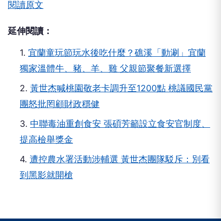
場勘查及採證作業，並報請臺灣屏東地方檢察署檢察
官相驗，以釐清確切死因及事故發生原因。
閱讀原文
延伸閱讀：
1.
宜蘭童玩節玩水後吃什麼？礁溪「動涮」宜蘭
獨家溫體牛、豬、羊、雞 父親節聚餐新選擇
2.
黃世杰喊桃園敬老卡調升至1200點 桃議國民黨
團怒批罔顧財政穩健
3.
中聯毒油重創食安 張碩芳籲設立食安官制度、
提高檢舉獎金
4.
遭控農水署活動涉輔選 黃世杰團隊駁斥：別看