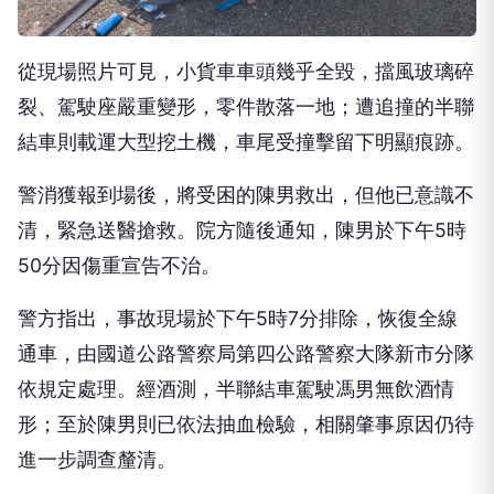
從現場照片可見，小貨車車頭幾乎全毀，擋風玻璃碎
裂、駕駛座嚴重變形，零件散落一地；遭追撞的半聯
結車則載運大型挖土機，車尾受撞擊留下明顯痕跡。
警消獲報到場後，將受困的陳男救出，但他已意識不
清，緊急送醫搶救。院方隨後通知，陳男於下午5時
50分因傷重宣告不治。
警方指出，事故現場於下午5時7分排除，恢復全線
通車，由國道公路警察局第四公路警察大隊新市分隊