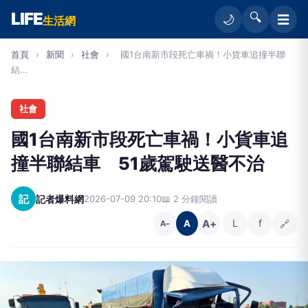
LIFE
🔍
☰
🌙
生活網
首頁
›
新聞
›
社會
›
國1台南新市段死亡車禍！小貨車追撞半聯
結...
社會
國1台南新市段死亡車禍！小貨車追
撞半聯結車 51歲駕駛送醫不治
記
記者爆料網
2026-07-09 20:10
📖 2 分鐘閱讀
A+
L
f
🔗
A
A−