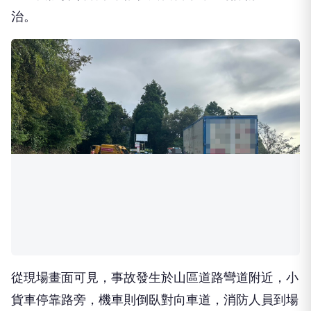
警方獲報後立即派員趕赴現場處理。初步了解，賴姓
機車騎士與對向小貨車發生碰撞，騎士因撞擊力道猛
烈受重傷，先送埔里榮民總醫院急救，再轉送臺中榮
民總醫院持續治療，惟仍於當日下午5時許傷重不
治。