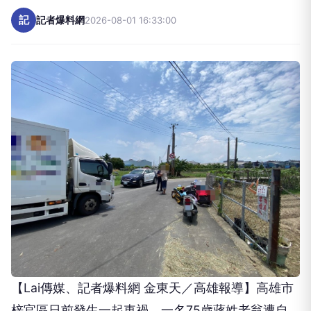
高雄梓官死亡車禍！75歲翁遭小貨
車擦撞 傷重3天後不治
記
記者爆料網
2026-08-01 16:33:00