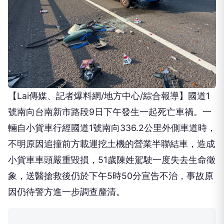
【Lai傳媒、記者爆料網/地方中心/綜合報導】國道1
號南向台南新市路段9日下午發生一起死亡車禍。一
輛自小貨車行經國道1號南向336.2公里外側車道時，
不明原因追撞前方載運挖土機的營業半聯結車，造成
小貨車車頭嚴重毀損，51歲陳姓駕駛一度失去生命徵
象，送醫搶救後仍於下午5時50分宣告不治，事故原
因仍待警方進一步調查釐清。