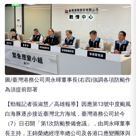
圖/臺灣港務公司周永暉董事長(右四)強調各項防颱作
為須提前部署
【勁報記者張淑慧／高雄報導】因應第13號中度颱風
白海豚逐步接近臺灣北方海域，臺灣港務公司於今
（7）日召開「第1次防颱整備會議」，由周永暉董事
長主持，王錦榮總經理率總公司及各港口應變團隊與