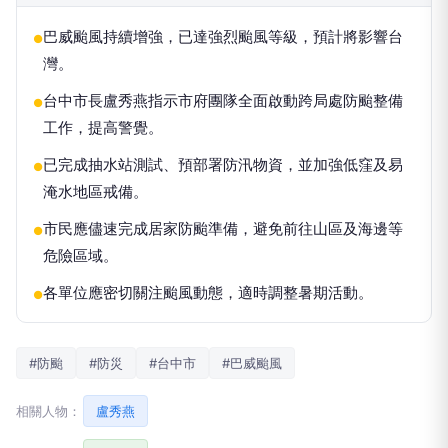
巴威颱風持續增強，已達強烈颱風等級，預計將影響台
●
灣。
台中市長盧秀燕指示市府團隊全面啟動跨局處防颱整備
●
工作，提高警覺。
已完成抽水站測試、預部署防汛物資，並加強低窪及易
●
淹水地區戒備。
市民應儘速完成居家防颱準備，避免前往山區及海邊等
●
危險區域。
各單位應密切關注颱風動態，適時調整暑期活動。
●
#防颱
#防災
#台中市
#巴威颱風
相關人物：
盧秀燕