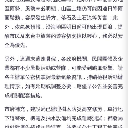
區雨勢、風勢未必明顯，山區土壤仍可能因連日降雨
而鬆動，容易發生坍方、落石及土石流等災害；此
外，依氣象預報，沿海地區明日起可能出現長浪，提
醒市民及來台中旅遊的遊客切勿掉以輕心，務必以安
全為優先。
另外，這週末適逢暑假，各政府機關、民間團體及企
業都有不少暑期活動或營隊，可能受到颱風影響。請
各主辦單位密切掌握最新氣象資訊，持續檢視活動辦
理情形，如有延期或調整必要，應儘早公告並妥善完
成相關配套措施。
市府補充，建設局已辦理樹木防災高空修剪，車行地
下道警示、機電及抽水設備均完成運轉測試；都發局
也針對廣告招牌加強巡查，並要求公共工程工地完成