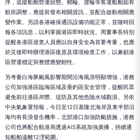
序，追蹤船舶營運狀態。郵輪、渡輪等客運船舶如有
航班調整，應提前發布相關資訊，並配合啟動相關應
變作業。另請各港確保通訊設備功能正常，並隨時回
報各項訊息，以利掌握港區即時狀況。周董事長特別
提醒各港區巡查人員應以自身安全為首要考量，也應
於災後即時辦理港區復原及環境檢查工作，以兼顧港
區營運穩定與整體應變韌性。
另考量白海豚颱風影響期間沿海風浪明顯增強，港務
公司加強港區臨海區域及垂釣區安全管理，提醒民眾
避免前往港區岸際、堤防及其他危險水域觀浪。另依
中央氣象署預報，今日至12日基隆北海岸及東半部沿
海均有長浪發生機率，北部港口加強防颱措施，港務
公司也將配合航港局透過AIS系統加強廣播，持續通
知船舶遠離12浬範圍。