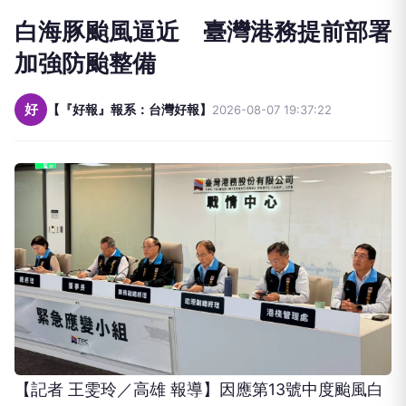
白海豚颱風逼近 臺灣港務提前部署
加強防颱整備
好
【『好報』報系：台灣好報】
2026-08-07 19:37:22
【記者 王雯玲／高雄 報導】因應第13號中度颱風白