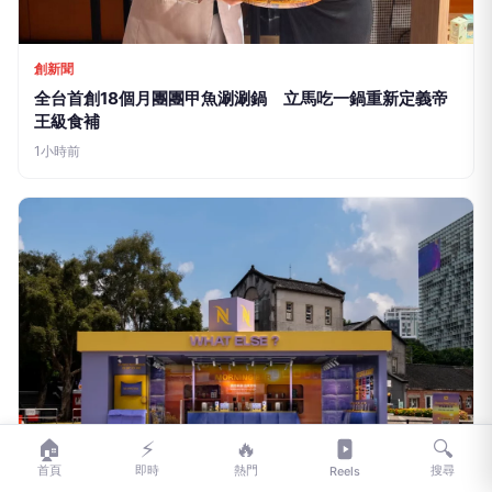
創新聞
全台首創18個月團團甲魚涮涮鍋 立馬吃一鍋重新定義帝
王級食補
1小時前
🏠
⚡
🔥
🔍
首頁
即時
熱門
搜尋
Reels