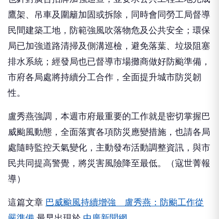
鷹架、吊車及圍籬加固或拆除，同時會同勞工局督導
民間建築工地，防範強風吹落物危及公共安全；環保
局已加強道路清掃及側溝巡檢，避免落葉、垃圾阻塞
排水系統；經發局也已督導市場攤商做好防颱準備，
市府各局處將持續分工合作，全面提升城市防災韌
性。
盧秀燕強調，本週市府最重要的工作就是密切掌握巴
威颱風動態，全面落實各項防災應變措施，也請各局
處隨時監控天氣變化，主動發布活動調整資訊，與市
民共同提高警覺，將災害風險降至最低。（寇世菁報
導）
這篇文章
巴威颱風持續增強 盧秀燕：防颱工作從
嚴準備
最早出現於
中廣新聞網
。