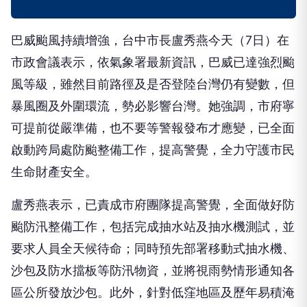
巴威颱風持續增強，台中市長盧秀燕今天（7日）在
市政會議表示，依氣象署最新資訊，巴威已達強烈颱
風等級，雖然目前路徑及是否登陸台灣仍有變數，但
暴風圈及外圍環流，勢必影響台灣。她強調，市府寧
可提前從嚴準備，也不要等警報發布才應變，已全面
啟動跨局處防颱整備工作，提高警覺，全力守護市民
生命財產安全。
盧秀燕表示，已責成市府團隊提高警覺，全面做好防
颱防汛整備工作，包括完成抽水站及抽水機測試，並
要求人員全天候待命；同時預先部署移動式抽水機、
沙包及防水擋板等防汛物資，並將視雨勢情形通知各
區公所發放沙包。此外，針對低窪地區及歷年易積淹