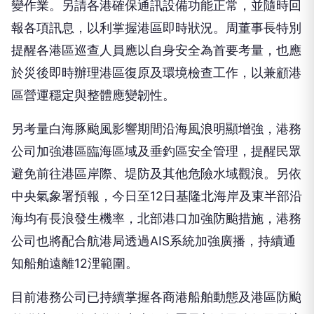
變作業。另請各港確保通訊設備功能正常，並隨時回
報各項訊息，以利掌握港區即時狀況。周董事長特別
提醒各港區巡查人員應以自身安全為首要考量，也應
於災後即時辦理港區復原及環境檢查工作，以兼顧港
區營運穩定與整體應變韌性。
另考量白海豚颱風影響期間沿海風浪明顯增強，港務
公司加強港區臨海區域及垂釣區安全管理，提醒民眾
避免前往港區岸際、堤防及其他危險水域觀浪。另依
中央氣象署預報，今日至12日基隆北海岸及東半部沿
海均有長浪發生機率，北部港口加強防颱措施，港務
公司也將配合航港局透過AIS系統加強廣播，持續通
知船舶遠離12浬範圍。
目前港務公司已持續掌握各商港船舶動態及港區防颱