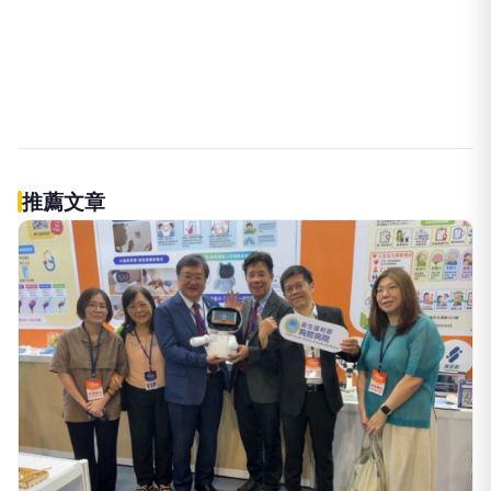
伴侶和妳一起預防HPV，才有資格
PR
說愛妳！
台灣癌症基金會
009829掌握AI關鍵 大華韓國
PR
KOSPI 50今強勢開募
大華銀全能行銷方案
立即諮詢HPV！是對自己健康最好
PR
的投資，把握現在不嫌晚！
台灣癌症基金會
推薦文章