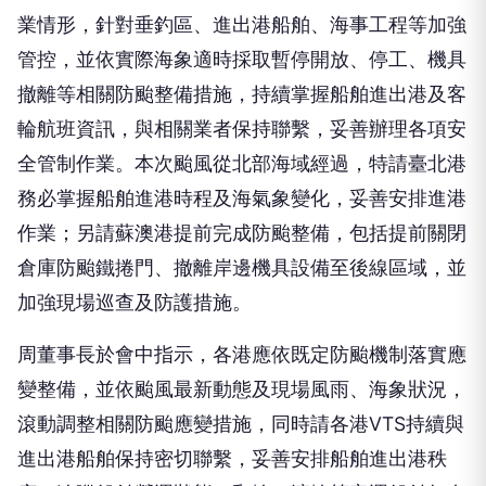
業情形，針對垂釣區、進出港船舶、海事工程等加強
管控，並依實際海象適時採取暫停開放、停工、機具
撤離等相關防颱整備措施，持續掌握船舶進出港及客
輪航班資訊，與相關業者保持聯繫，妥善辦理各項安
全管制作業。本次颱風從北部海域經過，特請臺北港
務必掌握船舶進港時程及海氣象變化，妥善安排進港
作業；另請蘇澳港提前完成防颱整備，包括提前關閉
倉庫防颱鐵捲門、撤離岸邊機具設備至後線區域，並
加強現場巡查及防護措施。
周董事長於會中指示，各港應依既定防颱機制落實應
變整備，並依颱風最新動態及現場風雨、海象狀況，
滾動調整相關防颱應變措施，同時請各港VTS持續與
進出港船舶保持密切聯繫，妥善安排船舶進出港秩