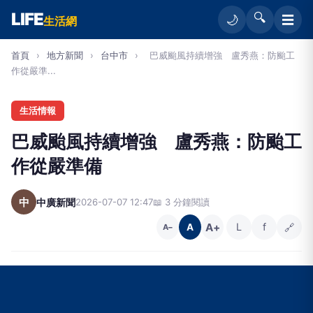
LIFE
🔍
☰
🌙
生活網
首頁
›
地方新聞
›
台中市
›
巴威颱風持續增強 盧秀燕：防颱工
作從嚴準...
生活情報
巴威颱風持續增強 盧秀燕：防颱工
作從嚴準備
中
中廣新聞
2026-07-07 12:47
📖 3 分鐘閱讀
A+
L
f
🔗
A
A−