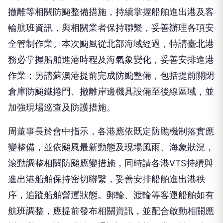
撤離等相關防颱整備措施，持續掌握船舶進出港及客
輪航班資訊，與相關業者保持聯繫，妥善辦理各項安
全管制作業。本次颱風從北部海域經過，特請臺北港
務必掌握船舶進港時程及海氣象變化，妥善安排進港
作業；另請蘇澳港提前完成防颱整備，包括提前關閉
倉庫防颱鐵捲門、撤離岸邊機具設備至後線區域，並
加強現場巡查及防護措施。
周董事長於會中指示，各港應依既定防颱機制落實應
變整備，並依颱風最新動態及現場風雨、海象狀況，
滾動調整相關防颱應變措施，同時請各港VTS持續與
進出港船舶保持密切聯繫，妥善安排船舶進出港秩
序，追蹤船舶營運狀態。郵輪、渡輪等客運船舶如有
航班調整，應提前發布相關資訊，並配合啟動相關應