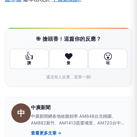
🎯 搶頭香！這篇你的反應？
👍
❤️
😮
讚
愛
哇
還沒有人反應，當第一個!
中廣新聞
中
中廣新聞網各地收聽頻率 AM648台北桃園、
AM882新竹、AM1413苗栗埔里、AM720台中彰
化南投、AM1350嘉義雲林、AM1296台南、
查看更多文章 →
AM864高雄屏東、AM630宜蘭、AM819台東、