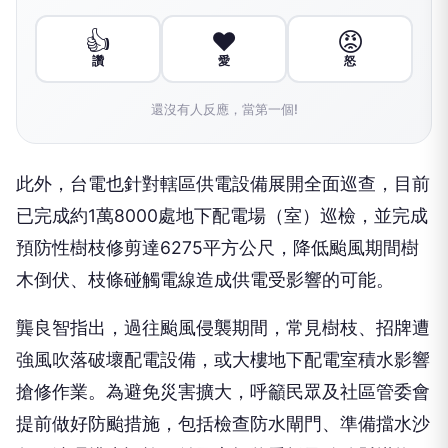
👍
❤️
😡
讚
愛
怒
還沒有人反應，當第一個!
此外，台電也針對轄區供電設備展開全面巡查，目前
已完成約1萬8000處地下配電場（室）巡檢，並完成
預防性樹枝修剪達6275平方公尺，降低颱風期間樹
木倒伏、枝條碰觸電線造成供電受影響的可能。
龔良智指出，過往颱風侵襲期間，常見樹枝、招牌遭
強風吹落破壞配電設備，或大樓地下配電室積水影響
搶修作業。為避免災害擴大，呼籲民眾及社區管委會
提前做好防颱措施，包括檢查防水閘門、準備擋水沙