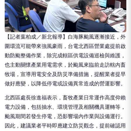
【記者葉柏成／新北報導】白海豚颱風逐漸接近，外
圍環流可能帶來強風豪雨，台電北西區營業處提前啟
動防颱整備作業，除完成轄區供電設備巡檢與維護，
也主動關懷產業用電需求，於颱風來臨前走訪轄內畜
牧場，宣導用電安全及防災準備措施，提醒業者提早
做好應變，以降低停電或設備異常造成的營運影響。
北西區處長徐進福表示，畜牧產業日常運作高度仰賴
電力設備，包括抽水、環境管理及相關機具運轉等，
颱風期間若發生停電，恐影響場內作業與設備運行。
因此，建議業者平時即應建立防災觀念，提前確認用