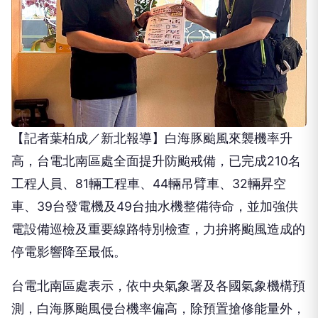
【記者葉柏成／新北報導】白海豚颱風來襲機率升
高，台電北南區處全面提升防颱戒備，已完成210名
工程人員、81輛工程車、44輛吊臂車、32輛昇空
車、39台發電機及49台抽水機整備待命，並加強供
電設備巡檢及重要線路特別檢查，力拚將颱風造成的
停電影響降至最低。
台電北南區處表示，依中央氣象署及各國氣象機構預
測，白海豚颱風侵台機率偏高，除預置搶修能量外，