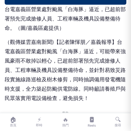
台電嘉義區營業處對颱風「白海豚」逼近，已超前部
署預先完成搶修人員、工程車輛及機具設備整備待
命。（圖/嘉義區處提供）
（觀傳媒雲嘉南新聞)【記者陳惲朋／嘉義報導】台
電嘉義區營業處對颱風「白海豚」逼近，可能帶來強
風豪雨不敢掉以輕心，已超前部署預先完成搶修人
員、工程車輛及機具設備整備待命，並針對易致災路
段實施線路巡檢及樹木修剪，同時抽調備用發電機隨
時支援，全力築起防颱供電防線。同時籲請養殖戶與
民眾落實用電設備檢查，避免損失！
廣告
🏠
⚡
🔥
🔍
首頁
即時
熱門
搜尋
Reels