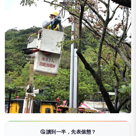
🤔 讀到一半，先表個態？