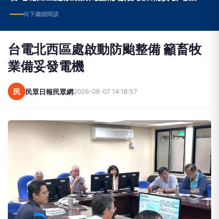
向下繼續閱讀
台電北西區處啟動防颱整備 籲畜牧
業備妥發電機
民
民眾日報民眾網
2026-08-07 14:18:57