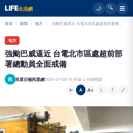
LIFE
🔍
☰
🌙
生活網
首頁
›
新聞
›
地方
›
強颱巴威逼近 台電北市區處超前部署總...
地方
強颱巴威逼近 台電北市區處超前部
署總動員全面戒備
民
民眾日報民眾網
2026-07-09 15:47
📖 3 分鐘閱讀
A+
L
f
🔗
A
A−