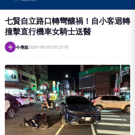
七賢自立路口轉彎釀禍！自小客迴轉
撞擊直行機車女騎士送醫
今
今傳媒
2026-08-03 05:27:10