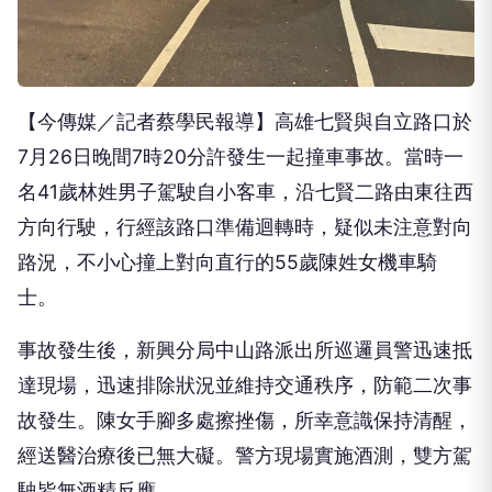
【今傳媒／記者蔡學民報導】高雄七賢與自立路口於
7月26日晚間7時20分許發生一起撞車事故。當時一
名41歲林姓男子駕駛自小客車，沿七賢二路由東往西
方向行駛，行經該路口準備迴轉時，疑似未注意對向
路況，不小心撞上對向直行的55歲陳姓女機車騎
士。
事故發生後，新興分局中山路派出所巡邏員警迅速抵
達現場，迅速排除狀況並維持交通秩序，防範二次事
故發生。陳女手腳多處擦挫傷，所幸意識保持清醒，
經送醫治療後已無大礙。警方現場實施酒測，雙方駕
駛皆無酒精反應。