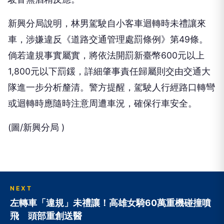
新興分局說明，林男駕駛自小客車迴轉時未禮讓來
車，涉嫌違反《道路交通管理處罰條例》第49條。
倘若違規事實屬實，將依法開罰新臺幣600元以上
1,800元以下罰鍰，詳細肇事責任歸屬則交由交通大
隊進一步分析釐清。警方提醒，駕駛人行經路口轉彎
或迴轉時應隨時注意周遭車況，確保行車安全。
(圖/新興分局 )
NEXT
左轉車「違規」未禮讓！高雄女騎60萬重機碰撞噴
飛 頭部重創送醫