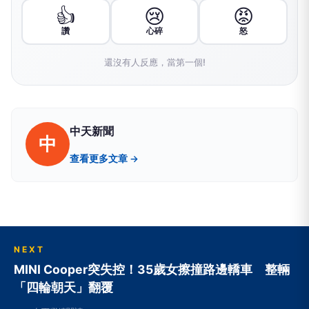
👍
😢
😡
讚
心碎
怒
還沒有人反應，當第一個!
中天新聞
中
查看更多文章 →
NEXT
MINI Cooper突失控！35歲女擦撞路邊轎車 整輛
「四輪朝天」翻覆