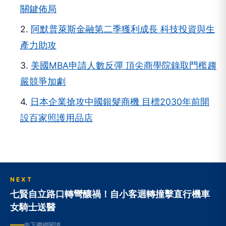
關鍵佈局
2.
阿默普萊斯金融第二季獲利成長 科技投資與生
產力助攻
3.
美國MBA申請人數反彈 頂尖商學院錄取門檻趨
嚴競爭加劇
4.
日本企業搶攻中國銀髮商機 目標2030年前開
設百家照護用品店
NEXT
七賢自立路口轉彎釀禍！自小客迴轉撞擊直行機車
女騎士送醫
向下繼續閱讀