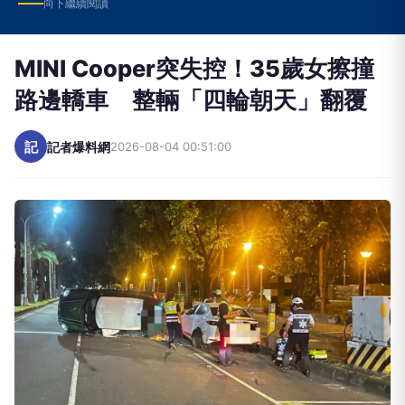
向下繼續閱讀
MINI Cooper突失控！35歲女擦撞
路邊轎車 整輛「四輪朝天」翻覆
記
記者爆料網
2026-08-04 00:51:00