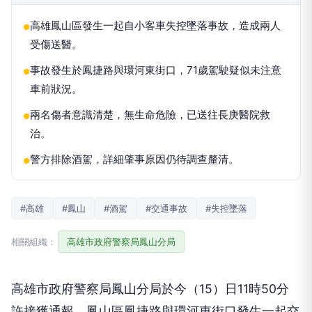
高雄鳳山區發生一起自小客車失控墜落事故，造成兩人
●
受傷送醫。
事故發生於鳳捷路與環河東街口，71歲駕駛疑似未注意
●
車前狀況。
兩名傷者意識清楚，無生命危險，已送往長庚醫院救
●
治。
警方排除酒駕，詳細肇事原因仍待調查釐清。
●
#高雄
#鳳山
#酒駕
#交通事故
#失控墜落
相關組織：
高雄市政府警察局鳳山分局
高雄市政府警察局鳳山分局於今（15）日11時50分
許接獲通報，鳳山區鳳捷路與環河東街口發生一起交