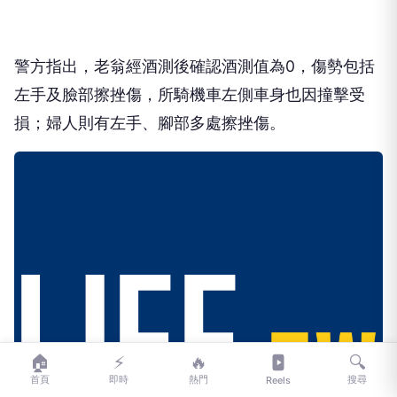
警方指出，老翁經酒測後確認酒測值為0，傷勢包括
左手及臉部擦挫傷，所騎機車左側車身也因撞擊受
損；婦人則有左手、腳部多處擦挫傷。
🏠
⚡
🔥
🔍
首頁
即時
熱門
搜尋
Reels