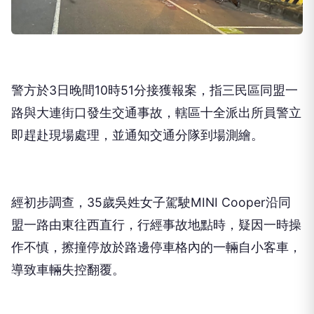
警方於3日晚間10時51分接獲報案，指三民區同盟一
路與大連街口發生交通事故，轄區十全派出所員警立
即趕赴現場處理，並通知交通分隊到場測繪。
經初步調查，35歲吳姓女子駕駛MINI Cooper沿同
盟一路由東往西直行，行經事故地點時，疑因一時操
作不慎，擦撞停放於路邊停車格內的一輛自小客車，
導致車輛失控翻覆。