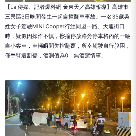
【Lai傳媒、記者爆料網 金東天／高雄報導】高雄市
三民區3日晚間發生一起自撞翻車事故。一名35歲吳
姓女子駕駛MINI Cooper行經同盟一路、大連街口
時，疑似因操作不慎，擦撞停放路旁停車格內的一輛
自小客車，車輛瞬間失控翻覆，所幸駕駛自行脫困，
僅手臂遭割傷，酒測值為0，無酒駕情事。