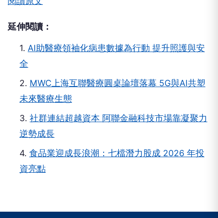
閱讀原文
延伸閱讀：
1.
AI助醫療領袖化病患數據為行動 提升照護與安
全
2.
MWC上海互聯醫療圓桌論壇落幕 5G與AI共塑
未來醫療生態
3.
社群連結超越資本 阿聯金融科技市場靠凝聚力
逆勢成長
4.
食品業迎成長浪潮：七檔潛力股成 2026 年投
資亮點