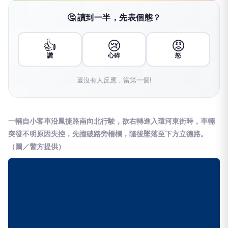
🤔 讀到一半，先表個態？
👍
😢
😡
讚
心碎
怒
還沒有人反應，當第一個!
一輛自小客車沿鳳捷路南向北行駛，欲右轉進入環河東街時，車輛
突發不明原因失控，先撞破路旁柵欄，隨後墜落至下方立德路。
（圖／警方提供）