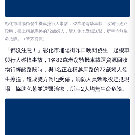
彰化市埔陽街發生機車撞行人事故，82歲老翁騎車載回收物行經路
段時，撞上橫越馬路的72歲婦人，雙方倒地受傷送醫，所幸均無生
命危險。（警方提供）
「都沒注意！」彰化市埔陽街昨日晚間發生一起機車
與行人碰撞事故，1名82歲老翁騎機車載運資源回收
物行經該路段時，與1名正在橫越馬路的72歲婦人發
生擦撞，造成雙方倒地受傷，消防人員獲報後趕抵現
場，協助包紮並送醫治療，所幸2人均無生命危險。