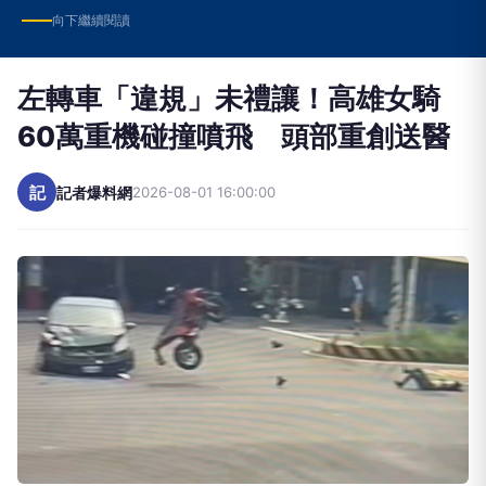
向下繼續閱讀
左轉車「違規」未禮讓！高雄女騎
60萬重機碰撞噴飛 頭部重創送醫
記
記者爆料網
2026-08-01 16:00:00