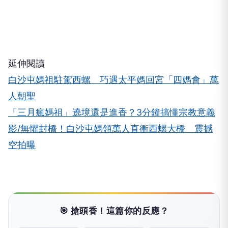
延伸閱讀
白沙屯媽祖駐駕西螺 巧遇太平媽回宮「四媽會」萬
人朝聖
「三月瘋媽祖」遶境還是進香？3分鐘搞懂宗教意義
影/無懼封橋！白沙屯媽領萬人直衝西螺大橋 震撼
空拍曝
🎯 搶頭香！這篇你的反應？