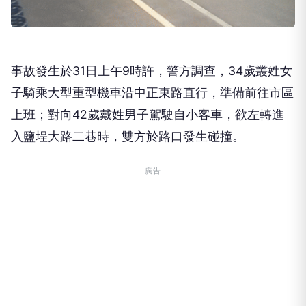
事故發生於31日上午9時許，警方調查，34歲叢姓女
子騎乘大型重型機車沿中正東路直行，準備前往市區
上班；對向42歲戴姓男子駕駛自小客車，欲左轉進
入鹽埕大路二巷時，雙方於路口發生碰撞。
廣告