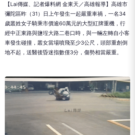
【Lai傳媒、記者爆料網 金東天／高雄報導】高雄市
彌陀區昨（31）日上午發生一起嚴重車禍，一名34
歲叢姓女子騎乘市價逾60萬元的大型紅牌重機，行
經中正東路與鹽埕大路二巷口時，與一輛左轉自小客
車發生碰撞，叢女當場噴飛至少3公尺，頭部重創倒
地不起，送醫後昏迷指數僅3分，傷勢相當嚴重。