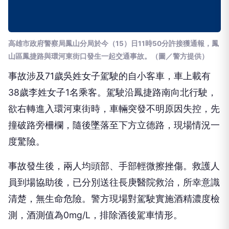
高雄市政府警察局鳳山分局於今（15）日11時50分許接獲通報，鳳
山區鳳捷路與環河東街口發生一起交通事故。（圖／警方提供）
事故涉及71歲吳姓女子駕駛的自小客車，車上載有
38歲李姓女子1名乘客。駕駛沿鳳捷路南向北行駛，
欲右轉進入環河東街時，車輛突發不明原因失控，先
撞破路旁柵欄，隨後墜落至下方立德路，現場情況一
度驚險。
事故發生後，兩人均頭部、手部輕微擦挫傷。救護人
員到場協助後，已分別送往長庚醫院救治，所幸意識
清楚，無生命危險。警方現場對駕駛實施酒精濃度檢
測，酒測值為0mg/L，排除酒後駕車情形。