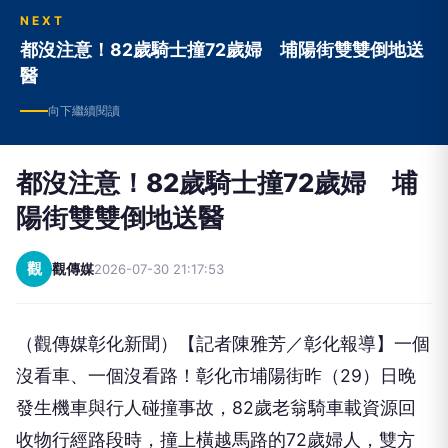
NEXT
都沒注意！82歲騎士撞72歲婦 埔陽街雙雙倒地送
醫
向下繼續閱讀
都沒注意！82歲騎士撞72歲婦 埔
陽街雙雙倒地送醫
觀
觀傳媒
2026-07-30 21:17:53
（觀傳媒彰化新聞）【記者陳雅芳／彰化報導】一個
沒看車、一個沒看路！彰化市埔陽街昨（29）日晚
發生機車與行人碰撞事故，82歲老翁騎車載資源回
收物行經路段時，撞上橫越馬路的72歲婦人，雙方