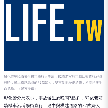
彰化市埔陽街發生機車撞行人事故，82歲老翁騎車載回收物行經路
段時，撞上橫越馬路的72歲婦人，雙方倒地受傷送醫，所幸均無生
命危險。（警方提供）
彰化警分局表示，事故發生於晚間7點多，82歲老翁
騎機車沿埔陽街直行，途中與橫越道路的72歲婦人