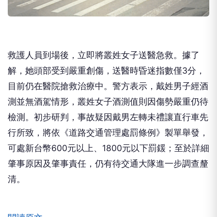
救護人員到場後，立即將叢姓女子送醫急救。據了
解，她頭部受到嚴重創傷，送醫時昏迷指數僅3分，
目前仍在醫院搶救治療中。警方表示，戴姓男子經酒
測並無酒駕情形，叢姓女子酒測值則因傷勢嚴重仍待
檢測。初步研判，事故疑因戴男左轉未禮讓直行車先
行所致，將依《道路交通管理處罰條例》製單舉發，
可處新台幣600元以上、1800元以下罰鍰；至於詳細
肇事原因及肇事責任，仍有待交通大隊進一步調查釐
清。