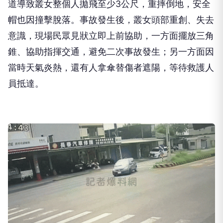
道導致叢女整個人拋飛至少3公尺，重摔倒地，安全
帽也因撞擊脫落。事故發生後，叢女頭部重創、失去
意識，現場民眾見狀立即上前協助，一方面擺放三角
錐、協助指揮交通，避免二次事故發生；另一方面因
當時天氣炎熱，還有人拿傘替傷者遮陽，等待救護人
員抵達。