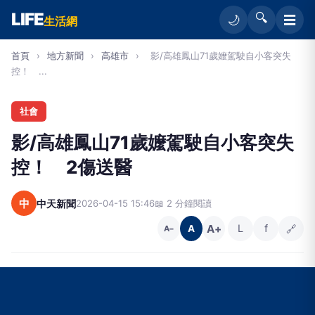
LIFE
🔍
☰
🌙
生活網
首頁
›
地方新聞
›
高雄市
›
影/高雄鳳山71歲嬤駕駛自小客突失
控！ ...
社會
影/高雄鳳山71歲嬤駕駛自小客突失
控！ 2傷送醫
中
中天新聞
2026-04-15 15:46
📖 2 分鐘閱讀
A+
L
f
🔗
A
A−