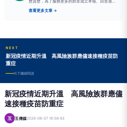
歷資歷，為了服務更多的群眾成立本報。回首過去
歷年來，承蒙社會大眾的支持與鼓勵，無限的感
查看更多文章 →
激，全體的同仁也深表謝意，讓讀者更便利知道每
天社會上所發生的大小新聞與常識。
NEXT
新冠疫情近期升溫 高風險族群應儘速接種疫苗防
重症
向下繼續閱讀
新冠疫情近期升溫 高風險族群應儘
速接種疫苗防重症
互
互傳媒
2026-08-07 16:58:43