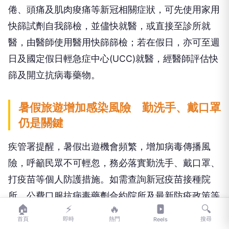
倦、頭痛及肌肉痠痛等新冠相關症狀，可先使用家用
快篩試劑自我篩檢，並儘快就醫，或直接至診所就
醫，由醫師使用醫用快篩篩檢；若在假日，亦可至週
日及國定假日輕急症中心(UCC)就醫，經醫師評估快
篩及開立抗病毒藥物。
暑假旅遊增加感染風險 勤洗手、戴口罩
仍是關鍵
疾管署提醒，暑假出遊機會頻繁，增加病毒傳播風
險，呼籲民眾不可輕忽，務必落實勤洗手、戴口罩、
打疫苗等個人防護措施。如需查詢新冠疫苗接種院
所、公費口服抗病毒藥劑合約院所及最新防疫政策等
🏠
⚡
🔥
🔍
相關訊息，可至疾管署全球資訊網「新冠防疫專
首頁
即時
熱門
搜尋
Reels
區」，或撥打免付費防疫專線1922洽詢。另新冠家