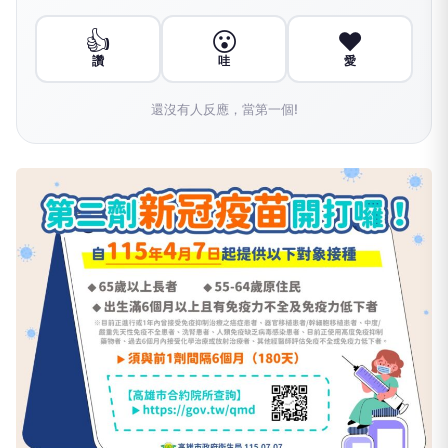
👍
😮
❤️
讚
哇
愛
還沒有人反應，當第一個!