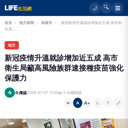
LIFE
🔍
☰
🌙
生活網
首頁
›
地方新聞
›
高雄市
›
新冠疫情升溫就診增加近五成 高市衛
生局...
地方
新冠疫情升溫就診增加近五成 高市
衛生局籲高風險族群速接種疫苗強化
保護力
今
今傳媒
2026-07-07 11:55
📖 2 分鐘閱讀
A+
L
f
🔗
A
A−