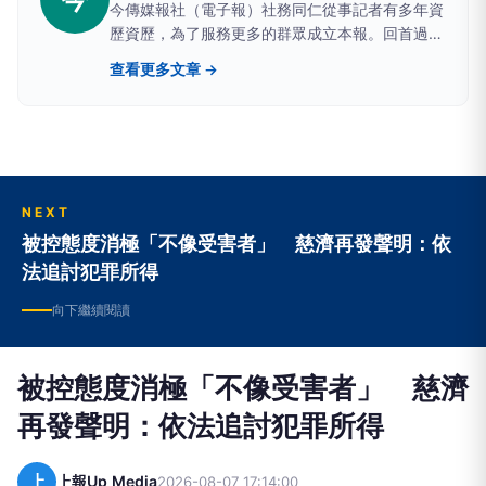
今傳媒報社（電子報）社務同仁從事記者有多年資
歷資歷，為了服務更多的群眾成立本報。回首過去
歷年來，承蒙社會大眾的支持與鼓勵，無限的感
查看更多文章 →
激，全體的同仁也深表謝意，讓讀者更便利知道每
天社會上所發生的大小新聞與常識。
NEXT
被控態度消極「不像受害者」 慈濟再發聲明：依
法追討犯罪所得
向下繼續閱讀
被控態度消極「不像受害者」 慈濟
再發聲明：依法追討犯罪所得
上
上報Up Media
2026-08-07 17:14:00