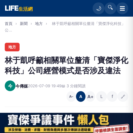
LIFE
🔍
☰
🌙
生活網
首頁
›
新聞
›
地方
›
林于凱呼籲相關單位釐清「寶傑淨化科技」
公...
地方
林于凱呼籲相關單位釐清「寶傑淨化
科技」公司經營模式是否涉及違法
今
今傳媒
2026-07-09 19:49
📖 3 分鐘閱讀
A+
L
f
🔗
A
A−