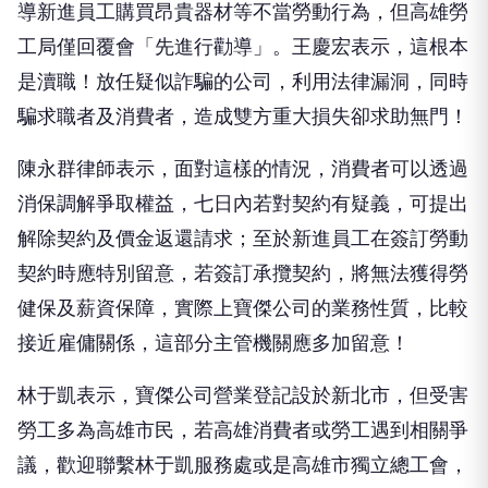
導新進員工購買昂貴器材等不當勞動行為，但高雄勞
工局僅回覆會「先進行勸導」。王慶宏表示，這根本
是瀆職！放任疑似詐騙的公司，利用法律漏洞，同時
騙求職者及消費者，造成雙方重大損失卻求助無門！
陳永群律師表示，面對這樣的情況，消費者可以透過
消保調解爭取權益，七日內若對契約有疑義，可提出
解除契約及價金返還請求；至於新進員工在簽訂勞動
契約時應特別留意，若簽訂承攬契約，將無法獲得勞
健保及薪資保障，實際上寶傑公司的業務性質，比較
接近雇傭關係，這部分主管機關應多加留意！
林于凱表示，寶傑公司營業登記設於新北市，但受害
勞工多為高雄市民，若高雄消費者或勞工遇到相關爭
議，歡迎聯繫林于凱服務處或是高雄市獨立總工會，