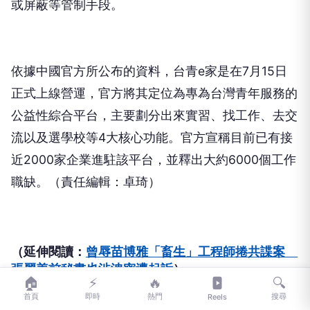
或屏蔽等管制手段。
依據中國官方所公布的資料，台青e家是在7月15日
正式上線營運，官方將其定位為專為台灣青年服務的
公益性綜合平台，主要劃分出來實習、找工作、去交
流以及選學校等4大核心功能。官方宣稱目前已有接
近2000家企業進駐該平台，並釋出大約6000個工作
職缺。（責任編輯：卓琦）
（延伸閱讀：
曾辱苗博雅「畜生」工程師捲共諜案
張麗善前秘書也涉洩密遭起訴
）
🏠
⚡
🔥
🔍
首頁
即時
熱門
搜尋
Reels