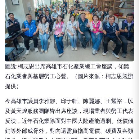
圖說:柯志恩出席高雄市石化產業總工會座談，傾聽
石化業者與基層勞工心聲。（圖片來源：柯志恩競辦
提供）
今高雄市議員李雅靜、邱于軒、陳麗娜、王耀裕，以
及黃天煌服務團隊皆出席座談，現場業者與勞工代表
反映，近年石化業除面對中國大陸產能過剩、低價傾
銷等外部威脅外，對內還需負擔高電價、碳費及各類