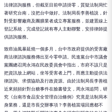
法律諮詢服務，但截至目前申請掛零，質疑法制局忙
著研究台南，沒把台中做好。法制局長李善植說，針
對受影響廠商及團膳業者成立專案服務，並建置線上
登記系統，完成登記就有專人主動聯繫，安排律師提
供諮詢服務。
致癌油風暴延燒一個多月，台中市政府提供的受害廠
商法律諮詢服務傳出至今零申請。民進黨台中市議會
黨團總召周永鴻在民政委員會中指出，市府不該只是
把資訊放上網站，坐等受害者上門，而應主動提供法
律諮詢、求償協助及行政資源。由於法制局長李善植
近來頻頻針對台糖事件在臉書發文，周永鴻追問，研
究《台南市食品安全管理自治條例》究竟是法制局本
身業務，還是市長交辦事項？李善植當場回應都不