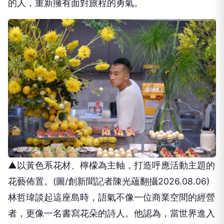
的人，重新擁有面對旅程的勇氣。
▲以黃色系花材、檸檬為主軸，打造呼應活動主題的
花藝佈置。(圖/創新聞記者陳光蘊翻攝2026.08.06)
林哲瑋談起這座島時，語氣不像一位商業空間的經營
者，更像一名書寫花朵的詩人。他認為，當世界進入