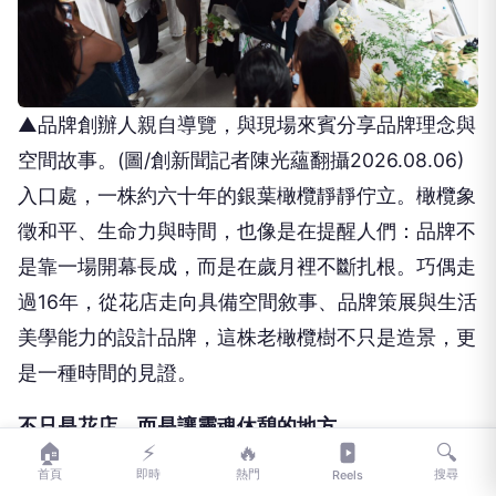
▲品牌創辦人親自導覽，與現場來賓分享品牌理念與
空間故事。(圖/創新聞記者陳光蘊翻攝2026.08.06)
入口處，一株約六十年的銀葉橄欖靜靜佇立。橄欖象
徵和平、生命力與時間，也像是在提醒人們：品牌不
是靠一場開幕長成，而是在歲月裡不斷扎根。巧偶走
過16年，從花店走向具備空間敘事、品牌策展與生活
美學能力的設計品牌，這株老橄欖樹不只是造景，更
是一種時間的見證。
不只是花店 而是讓靈魂休憩的地方
🏠
⚡
🔥
🔍
首頁
即時
熱門
搜尋
Reels
巧偶始終強調，自己「不只是花店」。這句話之所以