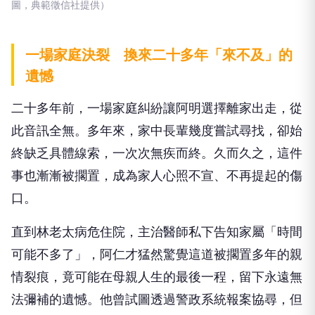
圖，典範徵信社提供）
一場家庭決裂 換來二十多年「來不及」的
遺憾
二十多年前，一場家庭糾紛讓阿明選擇離家出走，從
此音訊全無。多年來，家中長輩幾度嘗試尋找，卻始
終缺乏具體線索，一次次無疾而終。久而久之，這件
事也漸漸被擱置，成為家人心照不宣、不再提起的傷
口。
直到林老太病危住院，主治醫師私下告知家屬「時間
可能不多了」，阿仁才猛然驚覺這道被擱置多年的親
情裂痕，竟可能在母親人生的最後一程，留下永遠無
法彌補的遺憾。他曾試圖透過警政系統報案協尋，但