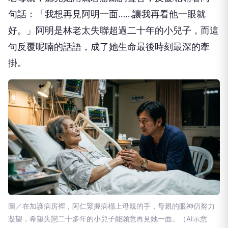
句話：「我想再見阿明一面……讓我再看他一眼就
好。」阿明是林老太失聯超過二十年的小兒子，而這
句反覆呢喃的話語，成了她生命最後時刻最深的牽
掛。
圖／在加護病房裡，阿仁緊握病榻上母親的手，母親的眼神仍努力
凝望，希望失戀二十多年的小兒子能願意再見她一面。（AI示意