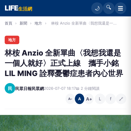
LIFE
🔍
☰
🌙
生活網
首頁
›
新聞
›
地方
›
林桉 Anzio 全新單曲〈我想我還是一...
地方
林桉 Anzio 全新單曲〈我想我還是
一個人就好〉正式上線 攜手小銘
LIL MING 詮釋憂鬱症患者內心世界
民
民眾日報民眾網
2026-07-07 18:17
📖 2 分鐘閱讀
A+
L
f
🔗
A
A−