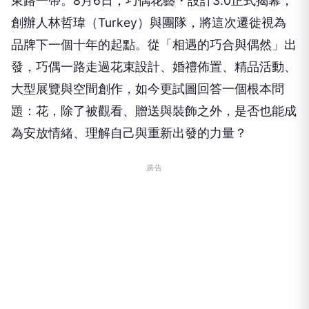
東路一帶。8月6日，巧偶花藝・設計3.0正式揭幕，
創辦人林哲瑋（Turkey）與團隊，將這次遷徙視為
品牌下一個十年的起點。從「相遇的巧合與偶然」出
發，巧偶一路走過花束設計、婚禮佈置、精品活動、
大型展覽與空間創作，如今更試圖回答一個根本問
題：花，除了被觀看、贈送與裝飾之外，是否也能成
為安放情緒、理解自己與重新出發的力量？
廣告