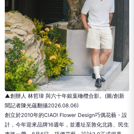
▲創辦人 林哲瑋 與六十年銀葉橄欖合影。(圖/創新
聞記者陳光蘊翻攝2026.08.06)
創立於2010年的CIAO! Flower Design巧偶花藝・設
計，今年迎來品牌16週年，並遷址至敦化北路、民生